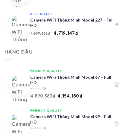
gốc
hiện
là:
tại
BEST SELLER
7.000.000 ₫.
là:
Camera WiFi Thông Minh Model 227 – Full
🔥
4.900.000 ₫.
HD
Giá
Giá
4.719.147
₫
4.997.426
₫
gốc
hiện
là:
tại
HÀNG ĐẦU
4.997.426 ₫.
là:
4.719.147 ₫.
PREMIUM QUALITY
Camera WiFi Thông Minh Model 67 – Full
HD
🏆
⭐⭐⭐⭐⭐
(0)
Giá
Giá
4.890.563
₫
4.154.180
₫
gốc
hiện
là:
tại
PREMIUM QUALITY
4.890.563 ₫.
là:
Camera WiFi Thông Minh Model 99 – Full
4.154.180 ₫.
HD
🏆
⭐⭐⭐⭐⭐
(0)