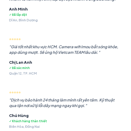
Anh Minh
✓ Đã lắp đặt
Dĩ An, Bình Dương
⭐⭐⭐⭐⭐
"Giá tốt nhất khu vực HCM. Camera wifi Imou bắt sóng khỏe,
app dùng mượt. Sẽ ủng hộ Vietcam TEAM lâu dài."
Chị Lan Anh
✓ Đã xác minh
Quận 12, TP. HCM
⭐⭐⭐⭐⭐
"Dịch vụ bảo hành 24 tháng làm mình rất yên tâm. Kỹ thuật
qua tận nơi xử lý lỗi dây mạng ngay khi gọi."
Chú Hùng
✓ Khách hàng thân thiết
Biên Hòa, Đồng Nai