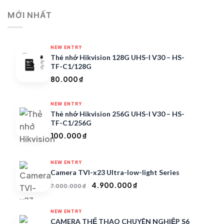
MỚI NHẤT
NEW ENTRY
Thẻ nhớ Hikvision 128G UHS-I V30 – HS-
TF-C1/128G
80.000
₫
NEW ENTRY
Thẻ nhớ Hikvision 256G UHS-I V30 – HS-
TF-C1/256G
100.000
₫
NEW ENTRY
Camera TVI-x23 Ultra-low-light Series
Giá
Giá
4.900.000
₫
7.000.000
₫
gốc
hiện
là:
tại
NEW ENTRY
7.000.000 ₫.
là:
CAMERA THỂ THAO CHUYÊN NGHIỆP S6