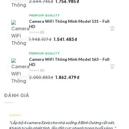
Giá
Giá
2.544.745
₫
1.756.985
₫
gốc
hiện
là:
tại
PREMIUM QUALITY
2.544.745 ₫.
là:
Camera WiFi Thông Minh Model 131 – Full
1.756.985 ₫.
HD
🏆
⭐⭐⭐⭐⭐
(0)
Giá
Giá
1.948.107
₫
1.541.483
₫
gốc
hiện
là:
tại
PREMIUM QUALITY
1.948.107 ₫.
là:
Camera WiFi Thông Minh Model 163 – Full
1.541.483 ₫.
HD
🏆
⭐⭐⭐⭐⭐
(0)
Giá
Giá
2.050.883
₫
1.862.479
₫
gốc
hiện
là:
tại
ĐÁNH GIÁ
2.050.883 ₫.
là:
1.862.479 ₫.
⭐⭐⭐⭐⭐
"Lắp bộ 4 camera Ezviz cho nhà xưởng ở Bình Dương rất nét,
Khánh tư vấn nhiệt tình, lắp đặt cực nhanh trong buổi sáng."