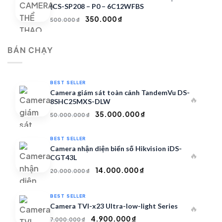
4.900.000 ₫.
(CS-SP208 – P0 – 6C12WFBS
Giá
Giá
350.000
₫
500.000
₫
gốc
hiện
là:
tại
BÁN CHẠY
500.000 ₫.
là:
350.000 ₫.
BEST SELLER
Camera giám sát toàn cảnh TandemVu DS-
🔥
8SHC25MXS-DLW
Giá
Giá
35.000.000
₫
50.000.000
₫
gốc
hiện
là:
tại
BEST SELLER
50.000.000 ₫.
là:
Camera nhận diện biển số Hikvision iDS-
🔥
35.000.000 ₫.
CGT43L
Giá
Giá
14.000.000
₫
20.000.000
₫
gốc
hiện
là:
tại
BEST SELLER
20.000.000 ₫.
là:
Camera TVI-x23 Ultra-low-light Series
🔥
14.000.000 ₫.
Giá
Giá
4.900.000
₫
7.000.000
₫