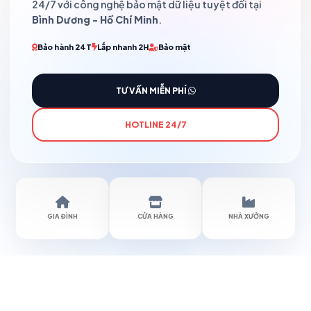
24/7 với công nghệ bảo mật dữ liệu tuyệt đối tại
Bình Dương - Hồ Chí Minh
.
Bảo hành 24T
Lắp nhanh 2H
Bảo mật
TƯ VẤN MIỄN PHÍ
HOTLINE 24/7
GIA ĐÌNH
CỬA HÀNG
NHÀ XƯỞNG