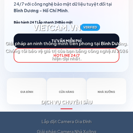
24/7 với công nghệ bảo mật dữ liệu tuyệt đối tại
Bình Dương - Hồ Chí Minh
.
Bảo hành 24T
Lắp nhanh 2H
Bảo mật
VIETCAM.VN
VERIFIED
TƯ VẤN MIỄN PHÍ
Giải pháp an ninh thông minh tiên phong tại
Bình Dương
.
Chúng tôi bảo vệ giá trị của bạn bằng công nghệ AI 2026
HOTLINE 24/7
hiện đại nhất.
GIA ĐÌNH
CỬA HÀNG
NHÀ XƯỞNG
DỊCH VỤ CHUYÊN SÂU
Lắp đặt Camera Gia Đình
Giải pháp Camera Nhà Xưởng