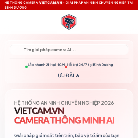
Skip
HỆ THỐNG CAMERA
VIETCAM.VN
- GIẢI PHÁP AN NINH CHUYÊN NGHIỆP TẠI
BÌNH DƯƠNG
to
content
Lắp nhanh 2H tại
HCM
Hỗ trợ 24/7 tại
Bình Dương
ƯU ĐÃI 🔥
HỆ THỐNG AN NINH CHUYÊN NGHIỆP 2026
VIETCAM.VN
CAMERA THÔNG MINH AI
Giải pháp giám sát tiên tiến, bảo vệ tổ ấm của bạn