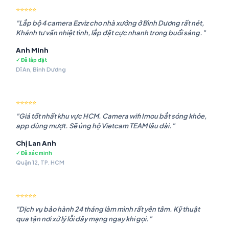
⭐⭐⭐⭐⭐
"Lắp bộ 4 camera Ezviz cho nhà xưởng ở Bình Dương rất nét,
Khánh tư vấn nhiệt tình, lắp đặt cực nhanh trong buổi sáng."
Anh Minh
✓ Đã lắp đặt
Dĩ An, Bình Dương
⭐⭐⭐⭐⭐
"Giá tốt nhất khu vực HCM. Camera wifi Imou bắt sóng khỏe,
app dùng mượt. Sẽ ủng hộ Vietcam TEAM lâu dài."
Chị Lan Anh
✓ Đã xác minh
Quận 12, TP. HCM
⭐⭐⭐⭐⭐
"Dịch vụ bảo hành 24 tháng làm mình rất yên tâm. Kỹ thuật
qua tận nơi xử lý lỗi dây mạng ngay khi gọi."