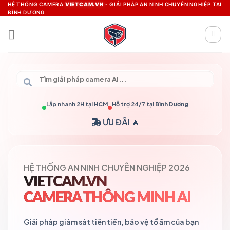
Skip
HỆ THỐNG CAMERA
VIETCAM.VN
- GIẢI PHÁP AN NINH CHUYÊN NGHIỆP TẠI
BÌNH DƯƠNG
to
content
Lắp nhanh 2H tại
HCM
Hỗ trợ 24/7 tại
Bình Dương
ƯU ĐÃI 🔥
HỆ THỐNG AN NINH CHUYÊN NGHIỆP 2026
VIETCAM.VN
CAMERA THÔNG MINH AI
Giải pháp giám sát tiên tiến, bảo vệ tổ ấm của bạn