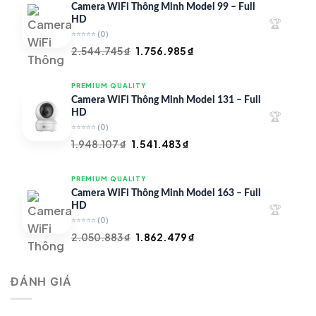
4.890.563 ₫.
là:
Camera WiFi Thông Minh Model 99 – Full
4.154.180 ₫.
HD
🏆
⭐⭐⭐⭐⭐
(0)
Giá
Giá
2.544.745
₫
1.756.985
₫
gốc
hiện
là:
tại
PREMIUM QUALITY
2.544.745 ₫.
là:
Camera WiFi Thông Minh Model 131 – Full
1.756.985 ₫.
HD
🏆
⭐⭐⭐⭐⭐
(0)
Giá
Giá
1.948.107
₫
1.541.483
₫
gốc
hiện
là:
tại
PREMIUM QUALITY
1.948.107 ₫.
là:
Camera WiFi Thông Minh Model 163 – Full
1.541.483 ₫.
HD
🏆
⭐⭐⭐⭐⭐
(0)
Giá
Giá
2.050.883
₫
1.862.479
₫
gốc
hiện
là:
tại
ĐÁNH GIÁ
2.050.883 ₫.
là:
1.862.479 ₫.