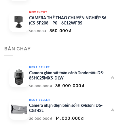
gốc
hiện
là:
tại
NEW ENTRY
7.000.000 ₫.
là:
CAMERA THỂ THAO CHUYÊN NGHIỆP S6
4.900.000 ₫.
(CS-SP208 – P0 – 6C12WFBS
Giá
Giá
350.000
₫
500.000
₫
gốc
hiện
là:
tại
BÁN CHẠY
500.000 ₫.
là:
350.000 ₫.
BEST SELLER
Camera giám sát toàn cảnh TandemVu DS-
🔥
8SHC25MXS-DLW
Giá
Giá
35.000.000
₫
50.000.000
₫
gốc
hiện
là:
tại
BEST SELLER
50.000.000 ₫.
là:
Camera nhận diện biển số Hikvision iDS-
🔥
35.000.000 ₫.
CGT43L
Giá
Giá
14.000.000
₫
20.000.000
₫
gốc
hiện