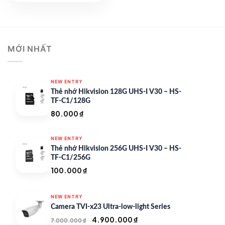
500.000 ₫.
là:
350.000 ₫.
MỚI NHẤT
NEW ENTRY
Thẻ nhớ Hikvision 128G UHS-I V30 – HS-
TF-C1/128G
80.000
₫
NEW ENTRY
Thẻ nhớ Hikvision 256G UHS-I V30 – HS-
TF-C1/256G
100.000
₫
NEW ENTRY
Camera TVI-x23 Ultra-low-light Series
Giá
Giá
4.900.000
₫
7.000.000
₫