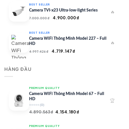
là:
tại
BEST SELLER
20.000.000 ₫.
là:
Camera TVI-x23 Ultra-low-light Series
🔥
14.000.000 ₫.
Giá
Giá
4.900.000
₫
7.000.000
₫
gốc
hiện
là:
tại
BEST SELLER
7.000.000 ₫.
là:
Camera WiFi Thông Minh Model 227 – Full
🔥
4.900.000 ₫.
HD
Giá
Giá
4.719.147
₫
4.997.426
₫
gốc
hiện
là:
tại
HÀNG ĐẦU
4.997.426 ₫.
là:
4.719.147 ₫.
PREMIUM QUALITY
Camera WiFi Thông Minh Model 67 – Full
HD
🏆
⭐⭐⭐⭐⭐
(0)
Giá
Giá
4.890.563
₫
4.154.180
₫
gốc
hiện
là:
tại
PREMIUM QUALITY