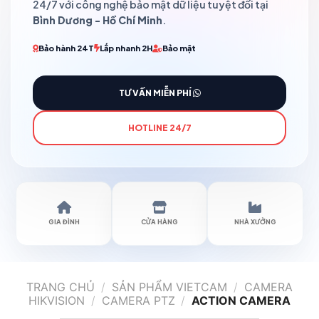
24/7 với công nghệ bảo mật dữ liệu tuyệt đối tại
Bình Dương - Hồ Chí Minh
.
Bảo hành 24T
Lắp nhanh 2H
Bảo mật
TƯ VẤN MIỄN PHÍ
HOTLINE 24/7
GIA ĐÌNH
CỬA HÀNG
NHÀ XƯỞNG
TRANG CHỦ
/
SẢN PHẨM VIETCAM
/
CAMERA
HIKVISION
/
CAMERA PTZ
/
ACTION CAMERA