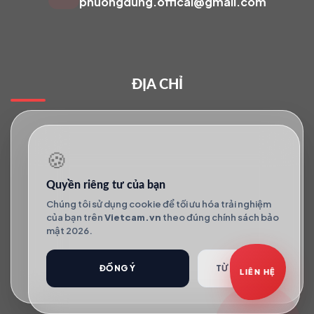
phuongdung.offical@gmail.com
Báo giá Camera
Tư vấn lắp đặt
ĐỊA CHỈ
Hỗ trợ kỹ thuật
🍪
Quyền riêng tư của bạn
Chúng tôi sử dụng cookie để tối ưu hóa trải nghiệm
của bạn trên
Vietcam.vn
theo đúng chính sách bảo
mật 2026.
ĐỒNG Ý
TỪ CHỐI
LIÊN HỆ