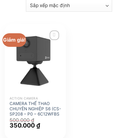
Giảm giá!
ACTION CAMERA
CAMERA THỂ THAO
CHUYÊN NGHIỆP S6 (CS-
SP208 – P0 – 6C12WFBS
500.000
₫
Giá
350.000
₫
Giá
gốc
hiện
là:
tại