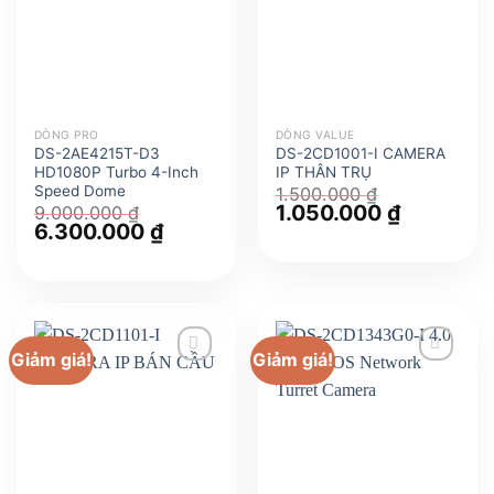
DÒNG PRO
DÒNG VALUE
DS-2AE4215T-D3
DS-2CD1001-I CAMERA
HD1080P Turbo 4-Inch
IP THÂN TRỤ
Speed Dome
1.500.000
₫
Giá
1.050.000
₫
Giá
9.000.000
₫
gốc
hiện
Giá
6.300.000
₫
Giá
là:
tại
gốc
hiện
1.500.000 ₫.
là:
là:
tại
1.050.000
9.000.000 ₫.
là:
6.300.000 ₫.
Giảm giá!
Giảm giá!