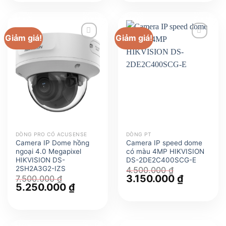
50.000.000 ₫.
là:
900.000 ₫.
là:
35.000.000 ₫.
630.000 ₫.
Giảm giá!
Giảm giá!
DÒNG PRO CÓ ACUSENSE
DÒNG PT
Camera IP Dome hồng
Camera IP speed dome
ngoại 4.0 Megapixel
có màu 4MP HIKVISION
HIKVISION DS-
DS-2DE2C400SCG-E
2SH2A3G2-IZS
4.500.000
₫
Giá
3.150.000
₫
Giá
7.500.000
₫
gốc
hiện
Giá
5.250.000
₫
Giá
là:
tại
gốc
hiện
4.500.000 ₫.
là:
là:
tại
3.150.000 
7.500.000 ₫.
là:
5.250.000 ₫.