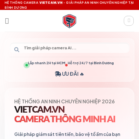
Skip
HỆ THỐNG CAMERA
VIETCAM.VN
- GIẢI PHÁP AN NINH CHUYÊN NGHIỆP TẠI
BÌNH DƯƠNG
to
content
Lắp nhanh 2H tại
HCM
Hỗ trợ 24/7 tại
Bình Dương
ƯU ĐÃI 🔥
HỆ THỐNG AN NINH CHUYÊN NGHIỆP 2026
VIETCAM.VN
CAMERA THÔNG MINH AI
Giải pháp giám sát tiên tiến, bảo vệ tổ ấm của bạn