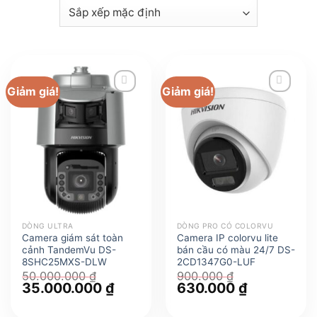
Giảm giá!
Giảm giá!
DÒNG ULTRA
DÒNG PRO CÓ COLORVU
Camera giám sát toàn
Camera IP colorvu lite
cảnh TandemVu DS-
bán cầu có màu 24/7 DS-
8SHC25MXS-DLW
2CD1347G0-LUF
50.000.000
₫
900.000
₫
Giá
35.000.000
₫
Giá
Giá
630.000
₫
Giá
gốc
hiện
gốc
hiện
là:
tại
là:
tại