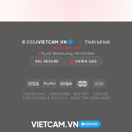
© 2026
VIETCAM.VN
|
Thiết kế bởi
VIETCAM.VN
Trụ sở: Bình Dương, Hồ Chí Minh
SSL SECURE
CHÍNH CHỦ
TRANG CHỦ
SẢN PHẨM
BÀI VIẾT
LIÊN HỆ
ĐIỀU KHOẢN & DỊCH VỤ
KIỂM TRA ĐƠN HÀNG
VIETCAM.VN
VERIFIED