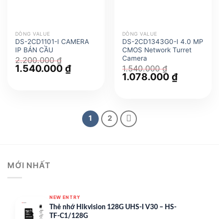
DÒNG VALUE
DÒNG VALUE
DS-2CD1101-I CAMERA
DS-2CD1343G0-I 4.0 MP
IP BÁN CẦU
CMOS Network Turret
Camera
2.200.000
₫
Giá
1.540.000
₫
Giá
1.540.000
₫
gốc
hiện
Giá
1.078.000
₫
Giá
là:
tại
gốc
hiện
2.200.000 ₫.
là:
là:
tại
1.540.000 ₫.
1.540.000 ₫.
là:
1.078.000 
1
2
MỚI NHẤT
NEW ENTRY
Thẻ nhớ Hikvision 128G UHS-I V30 – HS-
TF-C1/128G