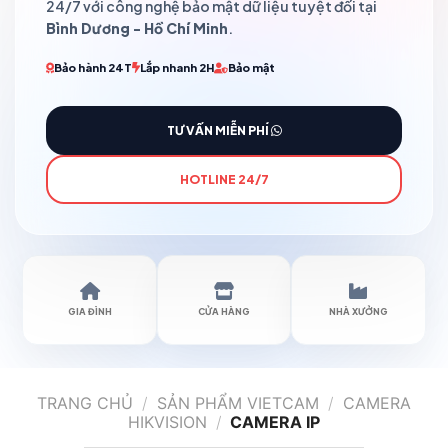
24/7 với công nghệ bảo mật dữ liệu tuyệt đối tại
Bình Dương - Hồ Chí Minh
.
Bảo hành 24T
Lắp nhanh 2H
Bảo mật
TƯ VẤN MIỄN PHÍ
HOTLINE 24/7
GIA ĐÌNH
CỬA HÀNG
NHÀ XƯỞNG
TRANG CHỦ
/
SẢN PHẨM VIETCAM
/
CAMERA
HIKVISION
/
CAMERA IP