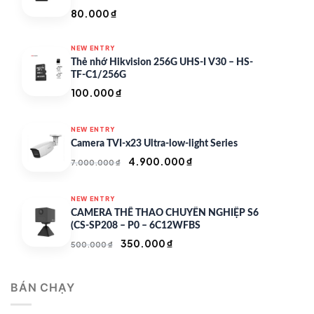
80.000
₫
NEW ENTRY
Thẻ nhớ Hikvision 256G UHS-I V30 – HS-
TF-C1/256G
100.000
₫
NEW ENTRY
Camera TVI-x23 Ultra-low-light Series
Giá
Giá
4.900.000
₫
7.000.000
₫
gốc
hiện
là:
tại
NEW ENTRY
7.000.000 ₫.
là:
CAMERA THỂ THAO CHUYÊN NGHIỆP S6
4.900.000 ₫.
(CS-SP208 – P0 – 6C12WFBS
Giá
Giá
350.000
₫
500.000
₫
gốc
hiện
là:
tại
BÁN CHẠY
500.000 ₫.
là:
350.000 ₫.