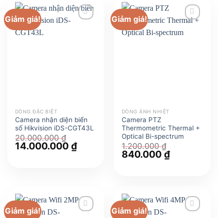
Giảm giá!
Giảm giá!
DÒNG ĐẶC BIỆT
DÒNG ẢNH NHIỆT
Camera nhận diện biển
Camera PTZ
số Hikvision iDS-CGT43L
Thermometric Thermal +
Optical Bi-spectrum
20.000.000
₫
Giá
14.000.000
₫
Giá
1.200.000
₫
gốc
hiện
Giá
840.000
₫
Giá
là:
tại
gốc
hiện
20.000.000 ₫.
là:
là:
tại
14.000.000 ₫.
1.200.000 ₫.
là:
840.000 ₫.
Giảm giá!
Giảm giá!