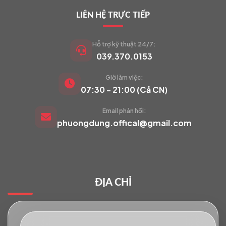
LIÊN HỆ TRỰC TIẾP
Hỗ trợ kỹ thuật 24/7:
039.370.0153
Giờ làm việc:
VIETCAM.VN
07:30 - 21:00 (Cả CN)
VC
Đang trực tuyến
Email phản hồi:
phuongdung.offical@gmail.com
Báo giá Camera
Tư vấn lắp đặt
ĐỊA CHỈ
Hỗ trợ kỹ thuật