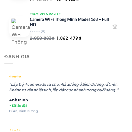
gốc
hiện
là:
tại
PREMIUM QUALITY
1.948.107 ₫.
là:
Camera WiFi Thông Minh Model 163 – Full
1.541.483 ₫.
HD
🏆
⭐⭐⭐⭐⭐
(0)
Giá
Giá
2.050.883
₫
1.862.479
₫
gốc
hiện
là:
tại
ĐÁNH GIÁ
2.050.883 ₫.
là:
1.862.479 ₫.
⭐⭐⭐⭐⭐
"Lắp bộ 4 camera Ezviz cho nhà xưởng ở Bình Dương rất nét,
Khánh tư vấn nhiệt tình, lắp đặt cực nhanh trong buổi sáng."
Anh Minh
✓ Đã lắp đặt
Dĩ An, Bình Dương
⭐⭐⭐⭐⭐