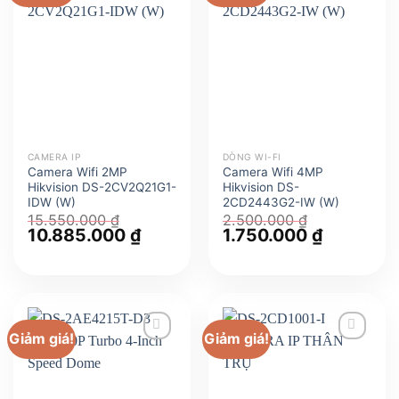
CAMERA IP
DÒNG WI-FI
Camera Wifi 2MP
Camera Wifi 4MP
Hikvision DS-2CV2Q21G1-
Hikvision DS-
IDW (W)
2CD2443G2-IW (W)
15.550.000
₫
2.500.000
₫
Giá
10.885.000
₫
Giá
Giá
1.750.000
₫
Giá
gốc
hiện
gốc
hiện
là:
tại
là:
tại
15.550.000 ₫.
là:
2.500.000 ₫.
là:
10.885.000 ₫.
1.750.000 
Giảm giá!
Giảm giá!