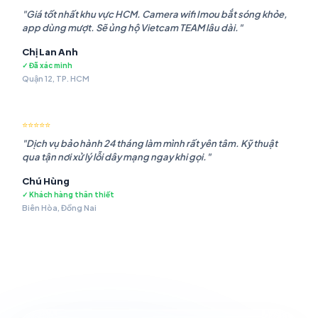
"Giá tốt nhất khu vực HCM. Camera wifi Imou bắt sóng khỏe,
app dùng mượt. Sẽ ủng hộ Vietcam TEAM lâu dài."
Chị Lan Anh
✓ Đã xác minh
Quận 12, TP. HCM
⭐⭐⭐⭐⭐
"Dịch vụ bảo hành 24 tháng làm mình rất yên tâm. Kỹ thuật
qua tận nơi xử lý lỗi dây mạng ngay khi gọi."
Chú Hùng
✓ Khách hàng thân thiết
Biên Hòa, Đồng Nai