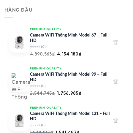
là:
tại
HÀNG ĐẦU
4.997.426 ₫.
là:
4.719.147 ₫.
PREMIUM QUALITY
Camera WiFi Thông Minh Model 67 – Full
HD
🏆
⭐⭐⭐⭐⭐
(0)
Giá
Giá
4.890.563
₫
4.154.180
₫
gốc
hiện
là:
tại
PREMIUM QUALITY
4.890.563 ₫.
là:
Camera WiFi Thông Minh Model 99 – Full
4.154.180 ₫.
HD
🏆
⭐⭐⭐⭐⭐
(0)
Giá
Giá
2.544.745
₫
1.756.985
₫
gốc
hiện
là:
tại
PREMIUM QUALITY
2.544.745 ₫.
là:
Camera WiFi Thông Minh Model 131 – Full
1.756.985 ₫.
HD
🏆
⭐⭐⭐⭐⭐
(0)
Giá
Giá
1.948.107
₫
1.541.483
₫