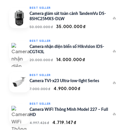
BEST SELLER
Camera giám sát toàn cảnh TandemVu DS-
🔥
8SHC25MXS-DLW
Giá
Giá
35.000.000
₫
50.000.000
₫
gốc
hiện
là:
tại
BEST SELLER
50.000.000 ₫.
là:
Camera nhận diện biển số Hikvision iDS-
🔥
35.000.000 ₫.
CGT43L
Giá
Giá
14.000.000
₫
20.000.000
₫
gốc
hiện
là:
tại
BEST SELLER
20.000.000 ₫.
là:
Camera TVI-x23 Ultra-low-light Series
🔥
14.000.000 ₫.
Giá
Giá
4.900.000
₫
7.000.000
₫
gốc
hiện
là:
tại
BEST SELLER
7.000.000 ₫.
là:
Camera WiFi Thông Minh Model 227 – Full
🔥
4.900.000 ₫.
HD
Giá
Giá
4.719.147
₫
4.997.426
₫
gốc
hiện