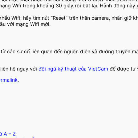
ng Wifi trong khoảng 30 giây rồi bật lại. Hành động này gi
hẩu Wifi, hãy tìm nút “Reset” trên thân camera, nhấn giữ 
đầu với mạng Wifi mới.
từ các sự cố liên quan đến nguồn điện và đường truyền mạn
liên hệ ngay với
đội ngũ kỹ thuật của VietCam
để được tư v
rmalink
.
ừ A – Z