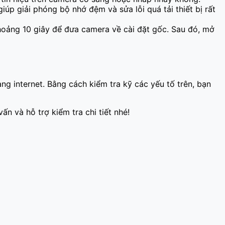
úp giải phóng bộ nhớ đệm và sửa lỗi quá tải thiết bị rất
khoảng 10 giây để đưa camera về cài đặt gốc. Sau đó, mở
g internet. Bằng cách kiểm tra kỹ các yếu tố trên, bạn
ấn và hỗ trợ kiểm tra chi tiết nhé!