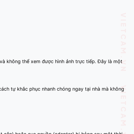
VIETCAM.VN VIETCAM.VN VIETCAM.VN VIETCAM.VN VIETCAM.VN VIETCAM.VN
 và không thể xem được hình ảnh trực tiếp. Đây là một
n cách tự khắc phục nhanh chóng ngay tại nhà mà không
ột cắn) hoặc cục nguồn (adapter) bị hỏng sau một thời