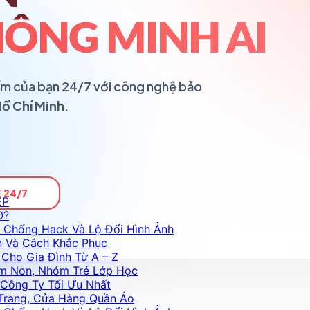
ÔNG MINH AI
ổ ấm của bạn 24/7 với công nghệ bảo
Hồ Chí Minh
.
 24/7
ỆP
O?
 Chống Hack Và Lộ Đổi Hình Ảnh
n Và Cách Khắc Phục
Cho Gia Đình Từ A – Z
m Non, Nhóm Trẻ Lớp Học
Công Ty Tối Ưu Nhất
Trang, Cửa Hàng Quần Áo