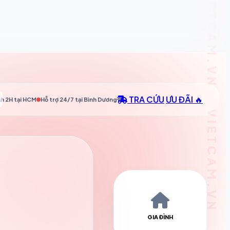
TRA CỨU
ƯU ĐÃI 🔥
h 2H tại
HCM
Hỗ trợ 24/7 tại
Bình Dương
GIA ĐÌNH