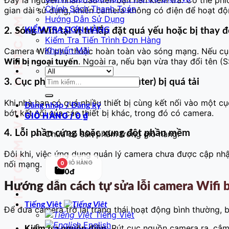
VIETCAM.VN VIETCAM.VN VIETCAM.VN VIETCAM.VN VIETCAM.VN VIETCAM.VN
Chính Sách Thanh Toán
gian dài sử dụng, khiến camera không có điện để hoạt độ
Hướng Dẫn Sử Dụng
KIỂM TRA ĐƠN HÀNG
2. Sóng Wifi tại vị trí lắp đặt quá yếu hoặc bị thay đ
Kiểm Tra Tiến Trình Đơn Hàng
Khuyến Mãi
Camera Wifi phụ thuộc hoàn toàn vào sóng mạng. Nếu cục
Wifi bị ngoại tuyến
. Ngoài ra, nếu bạn vừa thay đổi tên (
Tìm
3. Cục phát mạng (Modem/Router) bị quá tải
kiếm:
Khi nhà bạn có quá nhiều thiết bị cùng kết nối vào một cụ
Đăng nhập / Đăng ký
bớt kết nối của các thiết bị khác, trong đó có camera.
GIỎ HÀNG /
0
₫
4. Lỗi phần cứng hoặc xung đột phần mềm
Chưa có sản phẩm trong giỏ hàng.
Đôi khi, việc ứng dụng quản lý camera chưa được cập nhậ
nối mạng.
GIỎ HÀNG
0
0đ
Hướng dẫn cách tự sửa lỗi camera Wifi b
Tiếng Việt
Để đưa camera trở lại trạng thái hoạt động bình thường, 
Tiếng Việt
English
Kiểm tra nguồn điện:
Rút cục nguồn camera ra, cắm 