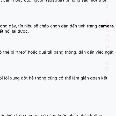
ng dày, tín hiệu sẽ chập chờn dẫn đến tình trạng
camera
t nối lại được.
ó thể bị “treo” hoặc quá tải băng thông, dẫn đến việc ngắt
ị lỗi xung đột hệ thống cũng có thể làm gián đoạn kết
tín hiệu trên camera có sáng hoặc nhấp nháy không.