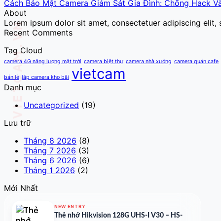
Cách Bảo Mật Camera Giám Sát Gia Đình: Chống Hack Và
About
Lorem ipsum dolor sit amet, consectetuer adipiscing elit
Recent Comments
Tag Cloud
camera 4G năng lượng mặt trời
camera biệt thự
camera nhà xưởng
camera quán cafe
vietcam
bán lẻ
lắp camera kho bãi
Danh mục
Uncategorized
(19)
Lưu trữ
Tháng 8 2026
(8)
Tháng 7 2026
(3)
Tháng 6 2026
(6)
Tháng 1 2026
(2)
Mới Nhất
NEW ENTRY
Thẻ nhớ Hikvision 128G UHS-I V30 – HS-