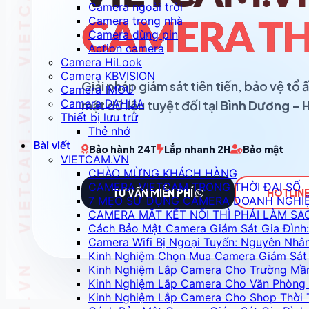
Camera ngoài trời
Camera trong nhà
CAMERA TH
Camera dùng pin
Action camera
Camera HiLook
Camera KBVISION
Giải pháp giám sát tiên tiến, bảo vệ t
Camera IMOU
Camera DAHUA
mật dữ liệu tuyệt đối tại
Bình Dương - 
Thiết bị lưu trữ
Thẻ nhớ
Bài viết
Bảo hành 24T
Lắp nhanh 2H
Bảo mật
VIETCAM.VN
CHÀO MỪNG KHÁCH HÀNG
CAMERA VIETCAM TRONG THỜI ĐẠI SỐ
TƯ VẤN MIỄN PHÍ
HOTLINE
7 MẸO SỬ DỤNG CAMERA DOANH NGHI
CAMERA MẤT KẾT NỐI THÌ PHẢI LÀM SA
Cách Bảo Mật Camera Giám Sát Gia Đình:
Camera Wifi Bị Ngoại Tuyến: Nguyên Nhâ
Kinh Nghiệm Chọn Mua Camera Giám Sát 
Kinh Nghiệm Lắp Camera Cho Trường Mầ
Kinh Nghiệm Lắp Camera Cho Văn Phòng 
Kinh Nghiệm Lắp Camera Cho Shop Thời 