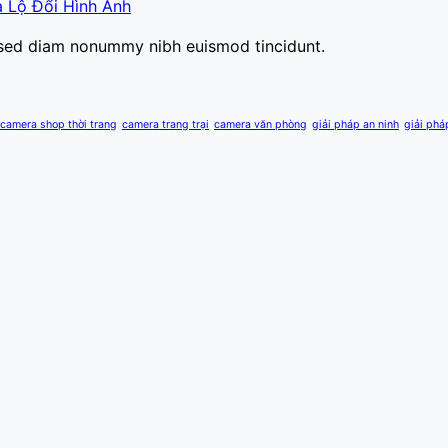
 Lộ Đổi Hình Ảnh
, sed diam nonummy nibh euismod tincidunt.
camera shop thời trang
camera trang trại
camera văn phòng
giải pháp an ninh
giải phá