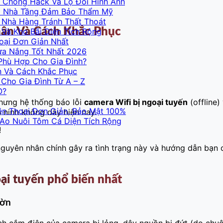
 Chống Hack Và Lộ Đổi Hình Ảnh
Và Nhà Tầng Đảm Bảo Thẩm Mỹ
 Nhà Hàng Tránh Thất Thoát
hân Và Cách Khắc Phục
Và Kho Bãi Diện Tích Rộng
oại Đơn Giản Nhất
ưa Nắng Tốt Nhất 2026
Phù Hợp Cho Gia Đình?
n Và Cách Khắc Phục
Cho Gia Đình Từ A – Z
O?
nhưng hệ thống báo lỗi
camera Wifi bị ngoại tuyến
(offline)
ện Thoại Đơn Giản, Bảo Mật 100%
 ninh không dây hiện nay.
 Ao Nuôi Tôm Cá Diện Tích Rộng
!
4 nguyên nhân chính gây ra tình trạng này và hướng dẫn bạ
ại tuyến phổ biến nhất
hờn
ích cắm điện của camera bị lỏng, dây nguồn bị đứt (do chu