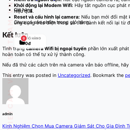
Khởi động lại Modem Wifi:
Hãy tắt nguồn cục phát mạ
Giỏ hàng
hiệu quả.
Reset và cấu hình lại camera:
Nếu bạn mới đổi mật k
Chưa có sản phẩm trong giỏ hàng.
ứng dụng trên điện thoại và tiến hành kết nối lại từ 
Kết luận
GIỎ HÀNG
0
0đ
Tình trạng
camera Wifi bị ngoại tuyến
phần lớn xuất phát 
hoàn toàn có thể tự xử lý thành công.
Nếu đã thử các cách trên mà camera vẫn báo offline, hãy 
This entry was posted in
Uncategorized
. Bookmark the
pe
admin
Kinh Nghiệm Chọn Mua Camera Giám Sát Cho Gia Đình T