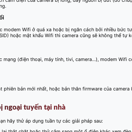
ng.
ổi
 modem Wifi ở quá xa hoặc bị ngăn cách bởi nhiều bức tườ
SSID) hoặc mật khẩu Wifi thì camera cũng sẽ không thể tự kế
c mạng (điện thoại, máy tính, tivi, camera…), modem Wifi c
t phiên bản mới nhất, hoặc bản thân firmware của camera b
ị ngoại tuyến tại nhà
bạn hãy thử áp dụng tuần tự các giải pháp sau:
lại thật chặt hoặc thử cắm sang một ổ điện khác xem đèn 