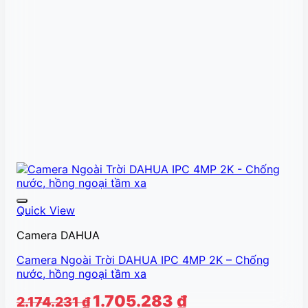
Quick View
Camera DAHUA
Camera Ngoài Trời DAHUA IPC 4MP 2K – Chống
nước, hồng ngoại tầm xa
Giá
Giá
1.705.283
₫
2.174.231
₫