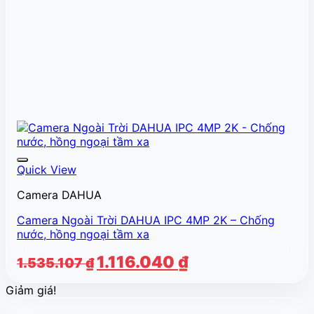
Quick View
Camera DAHUA
Camera Ngoài Trời DAHUA IPC 4MP 2K – Chống
nước, hồng ngoại tầm xa
Giá
Giá
1.116.040
₫
1.535.107
₫
gốc
hiện
Giảm giá!
là:
tại
1.535.107 ₫.
là: