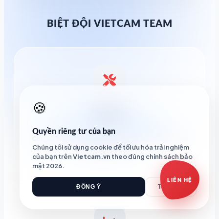
BIỆT ĐỘI VIETCAM TEAM
Báo giá Camera
Tư vấn lắp đặt
Hỗ trợ kỹ thuật
🍪
Phạm Bảo
KỸ THUẬT TRƯỞNG (TECHNICAL LEAD)
Quyền riêng tư của bạn
Chuyên gia thi công hệ thống dự án & Cấu hình giải
Chúng tôi sử dụng cookie để tối ưu hóa trải nghiệm
pháp AI phức tạp.
của bạn trên
Vietcam.vn
theo đúng chính sách bảo
mật 2026.
LIÊN HỆ
ĐỒNG Ý
TỪ CHỐI