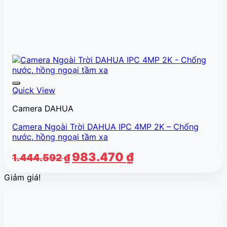
Quick View
Camera DAHUA
Camera Ngoài Trời DAHUA IPC 4MP 2K – Chống
nước, hồng ngoại tầm xa
Giá
Giá
983.470
₫
1.444.592
₫
gốc
hiện
Giảm giá!
là:
tại
1.444.592 ₫.
là:
983.470 ₫.