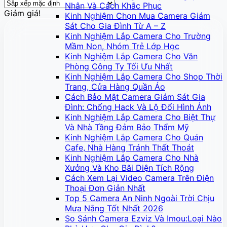
Nhân Và Cách Khắc Phục
Giảm giá!
Kinh Nghiệm Chọn Mua Camera Giám
Sát Cho Gia Đình Từ A – Z
Kinh Nghiệm Lắp Camera Cho Trường
Mầm Non, Nhóm Trẻ Lớp Học
Kinh Nghiệm Lắp Camera Cho Văn
Phòng Công Ty Tối Ưu Nhất
Kinh Nghiệm Lắp Camera Cho Shop Thời
Trang, Cửa Hàng Quần Áo
Cách Bảo Mật Camera Giám Sát Gia
Đình: Chống Hack Và Lộ Đổi Hình Ảnh
Kinh Nghiệm Lắp Camera Cho Biệt Thự
Và Nhà Tầng Đảm Bảo Thẩm Mỹ
Kinh Nghiệm Lắp Camera Cho Quán
Cafe, Nhà Hàng Tránh Thất Thoát
Kinh Nghiệm Lắp Camera Cho Nhà
Xưởng Và Kho Bãi Diện Tích Rộng
Cách Xem Lại Video Camera Trên Điện
Thoại Đơn Giản Nhất
Top 5 Camera An Ninh Ngoài Trời Chịu
Mưa Nắng Tốt Nhất 2026
So Sánh Camera Ezviz Và Imou:Loại Nào