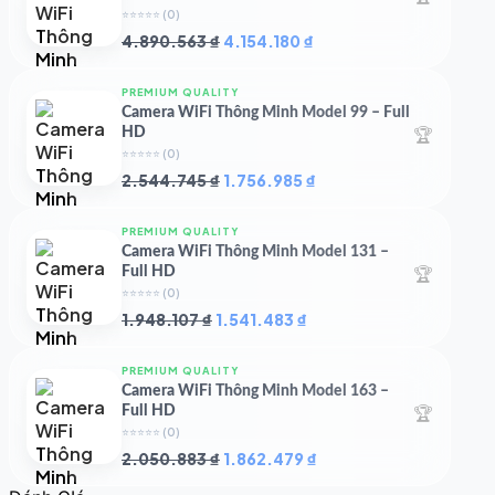
⭐⭐⭐⭐⭐
(0)
Giá
Giá
4.890.563
₫
4.154.180
₫
gốc
hiện
là:
tại
PREMIUM QUALITY
4.890.563 ₫.
là:
Camera WiFi Thông Minh Model 99 – Full
4.154.180 ₫.
🏆
HD
⭐⭐⭐⭐⭐
(0)
Giá
Giá
2.544.745
₫
1.756.985
₫
gốc
hiện
là:
tại
PREMIUM QUALITY
2.544.745 ₫.
là:
Camera WiFi Thông Minh Model 131 –
1.756.985 ₫.
🏆
Full HD
⭐⭐⭐⭐⭐
(0)
Giá
Giá
1.948.107
₫
1.541.483
₫
gốc
hiện
là:
tại
PREMIUM QUALITY
1.948.107 ₫.
là:
Camera WiFi Thông Minh Model 163 –
1.541.483 ₫.
🏆
Full HD
⭐⭐⭐⭐⭐
(0)
Giá
Giá
2.050.883
₫
1.862.479
₫
gốc
hiện