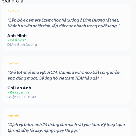
Đánh GIá
là:
tại
2.050.883 ₫.
là:
⭐⭐⭐⭐⭐
1.862.479 ₫.
"Lắp bộ 4 camera Ezviz cho nhà xưởng ở Bình Dương rất nét,
Khánh tư vấn nhiệt tình, lắp đặt cực nhanh trong buổi sáng."
Anh Minh
✓ Đã lắp đặt
Dĩ An, Bình Dương
⭐⭐⭐⭐⭐
"Giá tốt nhất khu vực HCM. Camera wifi Imou bắt sóng khỏe,
app dùng mượt. Sẽ ủng hộ Vietcam TEAM lâu dài."
Chị Lan Anh
✓ Đã xác minh
Quận 12, TP. HCM
⭐⭐⭐⭐⭐
"Dịch vụ bảo hành 24 tháng làm mình rất yên tâm. Kỹ thuật qua
tận nơi xử lý lỗi dây mạng ngay khi gọi."