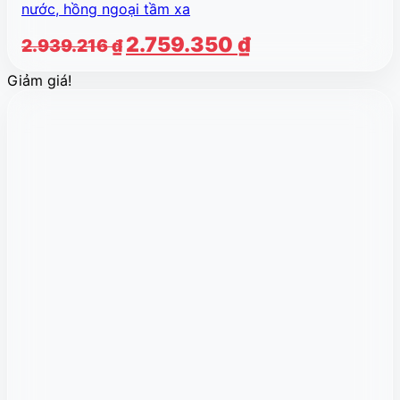
nước, hồng ngoại tầm xa
Giá
Giá
2.759.350
₫
2.939.216
₫
gốc
hiện
Giảm giá!
là:
tại
2.939.216 ₫.
là:
2.759.350 ₫.