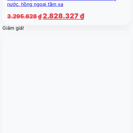
nước, hồng ngoại tầm xa
Giá
Giá
2.828.327
₫
3.295.628
₫
gốc
hiện
Giảm giá!
là:
tại
3.295.628 ₫.
là:
2.828.327 ₫.