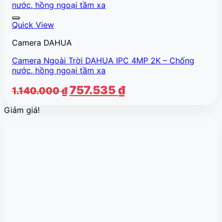
Quick View
Camera DAHUA
Camera Ngoài Trời DAHUA IPC 4MP 2K – Chống
nước, hồng ngoại tầm xa
Giá
Giá
757.535
₫
1.140.000
₫
gốc
hiện
Giảm giá!
là:
tại
1.140.000 ₫.
là:
757.535 ₫.