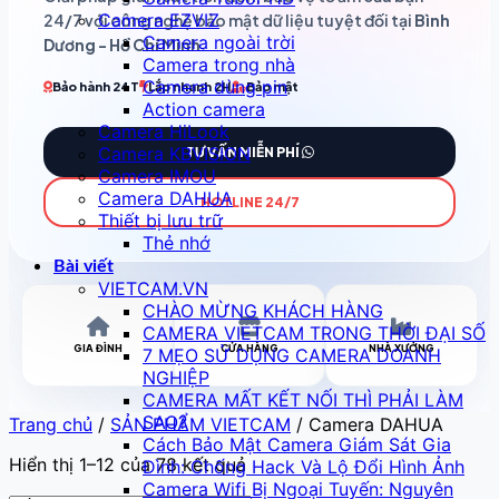
Camera EZVIZ
24/7 với công nghệ bảo mật dữ liệu tuyệt đối tại
Bình
Camera ngoài trời
Dương - Hồ Chí Minh
.
Camera trong nhà
Camera dùng pin
Bảo hành 24T
Lắp nhanh 2H
Bảo mật
Action camera
Camera HiLook
Camera KBVISION
TƯ VẤN MIỄN PHÍ
Camera IMOU
Camera DAHUA
HOTLINE 24/7
Thiết bị lưu trữ
Thẻ nhớ
Bài viết
VIETCAM.VN
CHÀO MỪNG KHÁCH HÀNG
CAMERA VIETCAM TRONG THỜI ĐẠI SỐ
GIA ĐÌNH
CỬA HÀNG
NHÀ XƯỞNG
7 MẸO SỬ DỤNG CAMERA DOANH
NGHIỆP
CAMERA MẤT KẾT NỐI THÌ PHẢI LÀM
SAO?
Trang chủ
/
SẢN PHẨM VIETCAM
/
Camera DAHUA
Cách Bảo Mật Camera Giám Sát Gia
Hiển thị 1–12 của 78 kết quả
Đình: Chống Hack Và Lộ Đổi Hình Ảnh
Camera Wifi Bị Ngoại Tuyến: Nguyên