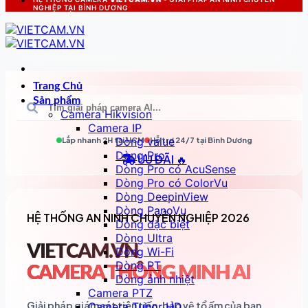
NGHIỆP TẠI BÌNH DƯƠNG
Trang Chủ
Sản phẩm
Camera Hikvision
Camera IP
Dòng value
Lắp nhanh 2H tại
HCM
Hỗ trợ 24/7 tại
Bình Dương
Dòng Pro
ƯU ĐÃI 🔥
Dòng Pro có AcuSense
Dòng Pro có ColorVu
Dòng DeepinView
Dòng PanoVu
HỆ THỐNG AN NINH CHUYÊN NGHIỆP 2026
Dòng đặc biệt
Dòng Ultra
VIETCAM.VN
Dòng Wi-Fi
Dòng PT
CAMERA THÔNG MINH AI
Dòng ảnh nhiệt
Camera PTZ
Giải pháp giám sát tiên tiến, bảo vệ tổ ấm của bạn
Camera Tubor HD