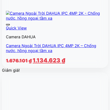
Quick View
Camera DAHUA
Camera Ngoài Trời DAHUA IPC 4MP 2K – Chống
nước, hồng ngoại tầm xa
Giá
Giá
1.134.623
₫
1.676.101
₫
gốc
hiện
Giảm giá!
là:
tại
1.676.101 ₫.
là:
1.134.623 ₫.