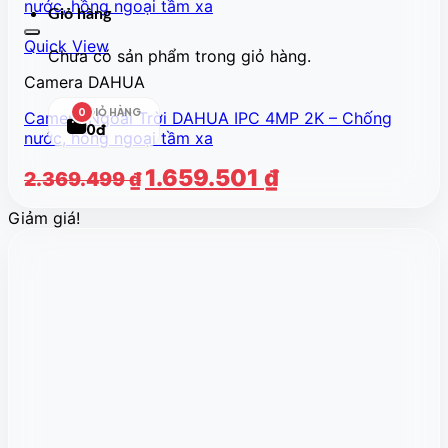
Giỏ hàng
Quick View
Chưa có sản phẩm trong giỏ hàng.
Camera DAHUA
GIỎ HÀNG
0
Camera Ngoài Trời DAHUA IPC 4MP 2K – Chống
0đ
nước, hồng ngoại tầm xa
Giá
Giá
1.659.501
₫
2.369.499
₫
gốc
hiện
Giảm giá!
là:
tại
2.369.499 ₫.
là:
1.659.501 ₫.