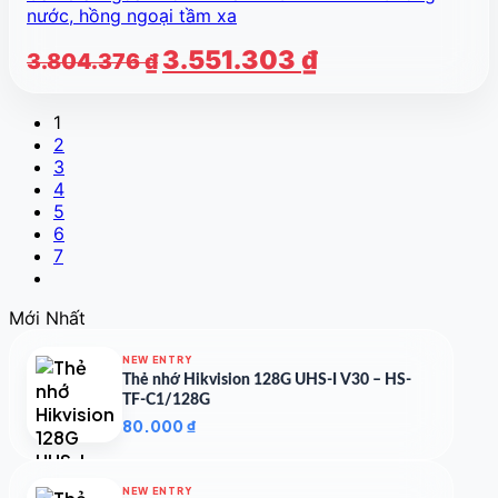
nước, hồng ngoại tầm xa
Giá
Giá
3.551.303
₫
3.804.376
₫
gốc
hiện
là:
tại
1
3.804.376 ₫.
là:
2
3.551.303 ₫.
3
4
5
6
7
Mới Nhất
NEW ENTRY
Thẻ nhớ Hikvision 128G UHS-I V30 – HS-
TF-C1/128G
80.000
₫
NEW ENTRY