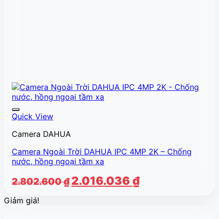
Quick View
Camera DAHUA
Camera Ngoài Trời DAHUA IPC 4MP 2K – Chống
nước, hồng ngoại tầm xa
Giá
Giá
2.016.036
₫
2.802.600
₫
gốc
hiện
Giảm giá!
là:
tại
2.802.600 ₫.
là: