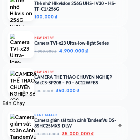
Thẻ nhớ Hikvision 256G UHS-I V30 – HS-
TF-C1/256G
100.000
₫
NEW ENTRY
Camera TVI-x23 Ultra-low-light Series
Giá
Giá
4.900.000
₫
7.000.000
₫
gốc
hiện
là:
tại
7.000.000 ₫.
là:
NEW ENTRY
4.900.000 ₫.
CAMERA THỂ THAO CHUYÊN NGHIỆP
S6 (CS-SP208 – P0 – 6C12WFBS
Giá
Giá
350.000
₫
500.000
₫
gốc
hiện
là:
tại
Bán Chạy
500.000 ₫.
là:
350.000 ₫.
BEST SELLER
Camera giám sát toàn cảnh TandemVu DS-
🔥
8SHC25MXS-DLW
Giá
Giá
35.000.000
₫
50.000.000
₫
gốc
hiện