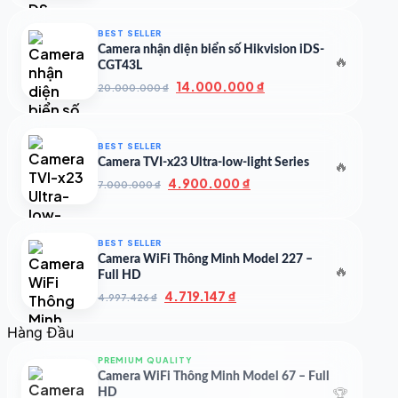
là:
tại
50.000.000 ₫.
là:
BEST SELLER
35.000.000 ₫.
Camera nhận diện biển số Hikvision iDS-
🔥
CGT43L
Giá
Giá
14.000.000
₫
20.000.000
₫
gốc
hiện
là:
tại
20.000.000 ₫.
là:
BEST SELLER
14.000.000 ₫.
Camera TVI-x23 Ultra-low-light Series
🔥
Giá
Giá
4.900.000
₫
7.000.000
₫
gốc
hiện
là:
tại
7.000.000 ₫.
là:
BEST SELLER
4.900.000 ₫.
Camera WiFi Thông Minh Model 227 –
🔥
Full HD
Giá
Giá
4.719.147
₫
4.997.426
₫
gốc
hiện
là:
tại
Hàng Đầu
4.997.426 ₫.
là:
4.719.147 ₫.
PREMIUM QUALITY
Camera WiFi Thông Minh Model 67 – Full
🏆
HD