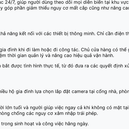
c 24/7, giúp người dùng theo dõi mọi diễn biến tại khu vực
u này góp phần giảm thiểu nguy cơ mất cắp cũng như nâng c
ả năng kết nối với các thiết bị thông minh. Chỉ cần điện t
i gia đình khi đi làm hoặc đi công tác. Chủ cửa hàng có t
kiệm thời gian quản lý và nâng cao hiệu quả vận hành.
t được tình hình thực tế, từ đó đưa ra các quyết định xử l
 nhiều hộ gia đình lựa chọn lắp đặt camera tại cổng nhà, 
i lớn tuổi và người giúp việc ngay cả khi không có mặt tại
hòng chống các nguy cơ xâm nhập trái phép.
 trong sinh hoạt và công việc hằng ngày.