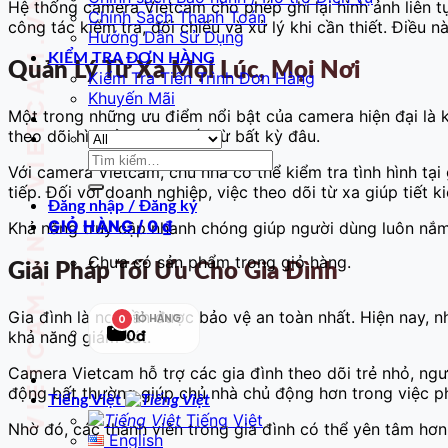
VIETCAM.VN VIETCAM.VN VIETCAM.VN VIETCAM.VN VIETCAM.VN VIETCAM.VN
Hệ thống camera Vietcam cho phép ghi lại hình ảnh liên tụ
Chính Sách Thanh Toán
công tác kiểm tra, đối chiếu và xử lý khi cần thiết. Điề
Hướng Dẫn Sử Dụng
KIỂM TRA ĐƠN HÀNG
Quản Lý Từ Xa Mọi Lúc, Mọi Nơi
Kiểm Tra Tiến Trình Đơn Hàng
Khuyến Mãi
Một trong những ưu điểm nổi bật của camera hiện đại là kh
theo dõi hình ảnh trực tiếp từ bất kỳ đâu.
Tìm
Với camera Vietcam, chủ nhà có thể kiểm tra tình hình tạ
kiếm:
tiếp. Đối với doanh nghiệp, việc theo dõi từ xa giúp tiết 
Đăng nhập / Đăng ký
GIỎ HÀNG /
0
₫
Khả năng truy cập nhanh chóng giúp người dùng luôn nắm bắ
Chưa có sản phẩm trong giỏ hàng.
Giải Pháp Tối Ưu Cho Gia Đình
Gia đình là nơi cần được bảo vệ an toàn nhất. Hiện nay,
GIỎ HÀNG
0
0đ
khả năng giám sát.
Camera Vietcam hỗ trợ các gia đình theo dõi trẻ nhỏ, ngườ
động bất thường giúp chủ nhà chủ động hơn trong việc p
Tiếng Việt
Tiếng Việt
Nhờ đó, các thành viên trong gia đình có thể yên tâm hơn
English