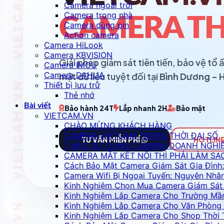
Camera ngoài trời
Camera trong nhà
CAMERA TH
Camera dùng pin
Action camera
Camera HiLook
Camera KBVISION
Giải pháp giám sát tiên tiến, bảo vệ t
Camera IMOU
Camera DAHUA
mật dữ liệu tuyệt đối tại
Bình Dương - 
Thiết bị lưu trữ
Thẻ nhớ
Bài viết
Bảo hành 24T
Lắp nhanh 2H
Bảo mật
VIETCAM.VN
CHÀO MỪNG KHÁCH HÀNG
CAMERA VIETCAM TRONG THỜI ĐẠI SỐ
TƯ VẤN MIỄN PHÍ
HOTLINE
7 MẸO SỬ DỤNG CAMERA DOANH NGHI
CAMERA MẤT KẾT NỐI THÌ PHẢI LÀM SA
Cách Bảo Mật Camera Giám Sát Gia Đình:
Camera Wifi Bị Ngoại Tuyến: Nguyên Nhâ
Kinh Nghiệm Chọn Mua Camera Giám Sát 
Kinh Nghiệm Lắp Camera Cho Trường Mầ
Kinh Nghiệm Lắp Camera Cho Văn Phòng 
Kinh Nghiệm Lắp Camera Cho Shop Thời 