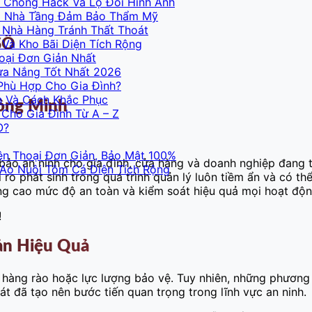
 Chống Hack Và Lộ Đổi Hình Ảnh
Và Nhà Tầng Đảm Bảo Thẩm Mỹ
 Nhà Hàng Tránh Thất Thoát
SỐ
Và Kho Bãi Diện Tích Rộng
oại Đơn Giản Nhất
ưa Nắng Tốt Nhất 2026
Phù Hợp Cho Gia Đình?
n Và Cách Khắc Phục
hông Minh
Cho Gia Đình Từ A – Z
O?
ện Thoại Đơn Giản, Bảo Mật 100%
 bảo an ninh cho gia đình, cửa hàng và doanh nghiệp đang 
 Ao Nuôi Tôm Cá Diện Tích Rộng
ro phát sinh trong quá trình quản lý luôn tiềm ẩn và có thể
âng cao mức độ an toàn và kiểm soát hiệu quả mọi hoạt độn
!
ản Hiệu Quả
, hàng rào hoặc lực lượng bảo vệ. Tuy nhiên, những phươn
át đã tạo nên bước tiến quan trọng trong lĩnh vực an ninh.