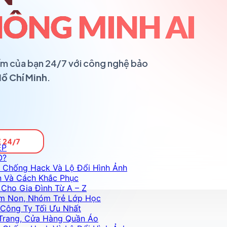
ÔNG MINH AI
ổ ấm của bạn 24/7 với công nghệ bảo
Hồ Chí Minh
.
 24/7
ỆP
O?
 Chống Hack Và Lộ Đổi Hình Ảnh
n Và Cách Khắc Phục
Cho Gia Đình Từ A – Z
m Non, Nhóm Trẻ Lớp Học
Công Ty Tối Ưu Nhất
Trang, Cửa Hàng Quần Áo