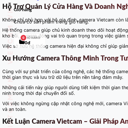
Hỗ Trợ Quản Lý Cửa Hàng Và Doanh Ng
Giỏ hàng
Không chỉ phù hợp với hộ gia đình, camera Vietcam còn l
Chưa có sản phẩm trong giỏ hàng.
Hệ thống camera giúp chủ kinh doanh theo dõi hoạt động 
kho bãi, camera đóng vai trò quan trọng trong việc giám
GIỎ HÀNG
0
0đ
Việc sở hữu hệ thống camera hiện đại không chỉ giúp giả
Xu Hướng Camera Thông Minh Trong Tư
Cùng với sự phát triển của công nghệ, các hệ thống came
thời gian thực và lưu trữ dữ liệu trên nền tảng đám mây.
Những cải tiến này giúp người dùng tiết kiệm thời gian 
ninh trong thời đại chuyển đổi số.
Với việc không ngừng cập nhật công nghệ mới, camera Vi
và an toàn.
Kết Luận Camera Vietcam – Giải Pháp A