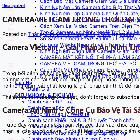
Cách Bảo Mật Camera Giám Sát Gia Đình:
Kinh Nghiệm Lắp Camera Cho Biệt Thự 
Uncategorized
Kinh Nghiệm Lắp Camera Cho Quán Cafe,
CAMERA VIETCAM TRONG THỜI ĐẠI 
Kinh Nghiệm Lắp Camera Cho Nhà Xưởng 
Cách Xem Lại Video Camera Trên Điện Th
Top 5 Camera An Ninh Ngoài Trời Chịu M
Posted on
Tháng 6 14, 2026
Tháng 6 14, 2026
by
admin
So Sánh Camera Ezviz Và Imou:Loại Nào 
Camera Wifi Bị Ngoại Tuyến: Nguyên Nhâ
Camera Vietcam – Giải Pháp An Ninh T
Kinh Nghiệm Chọn Mua Camera Giám Sát 
CAMERA MẤT KẾT NỐI THÌ PHẢI LÀM SA
CAMERA VIETCAM TRONG THỜI ĐẠI SỐ
Cách Đổi Mật Khẩu Camera Ezviz Trên Đi
Trong bối cảnh xã hội ngày càng phát triển, nhu cầu đảm
Kinh Nghiệm Lắp Camera Cho Trang Trại,
cố như mất cắp tài sản, đột nhập trái phép hoặc những rủi 
Liên Hệ
hệ thống giám sát chất lượng là giải pháp cần thiết để n
Đánh Giá
ĐIỀU KHOẢN & DỊCH VỤ
Thank you for reading this post, don't forget to subscribe
Chính Sách Đổi Trả
Chính Sách Bảo Mật
Camera An Ninh – Công Cụ Bảo Vệ Tài S
Thông tin Pháp lý Website
Chính sách Khiếu nại & Giải quyết Tranh chấp
Trước đây, việc bảo vệ tài sản chủ yếu dựa vào khóa cửa
Chính sách Sử dụng Cookie
nhận lại các sự cố xảy ra. Sự xuất hiện của camera giám s
Chính sách Giao hàng / Cung cấp dịch vụ
Chính sách Bảo hành / Hỗ trợ Dịch vụ