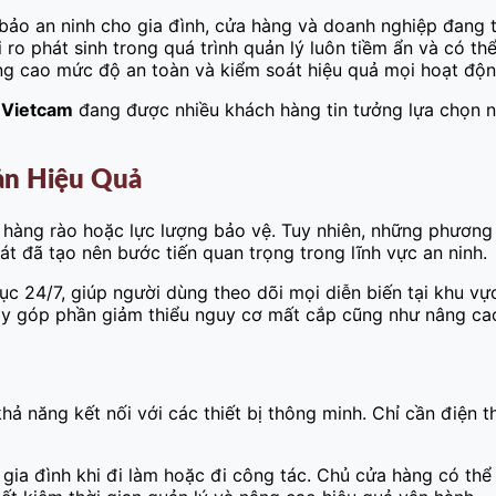
 bảo an ninh cho gia đình, cửa hàng và doanh nghiệp đang 
ro phát sinh trong quá trình quản lý luôn tiềm ẩn và có thể
âng cao mức độ an toàn và kiểm soát hiệu quả mọi hoạt độn
 Vietcam
đang được nhiều khách hàng tin tưởng lựa chọn nh
ản Hiệu Quả
, hàng rào hoặc lực lượng bảo vệ. Tuy nhiên, những phươn
át đã tạo nên bước tiến quan trọng trong lĩnh vực an ninh.
tục 24/7, giúp người dùng theo dõi mọi diễn biến tại khu vự
u này góp phần giảm thiểu nguy cơ mất cắp cũng như nâng c
ả năng kết nối với các thiết bị thông minh. Chỉ cần điện t
tại gia đình khi đi làm hoặc đi công tác. Chủ cửa hàng có 