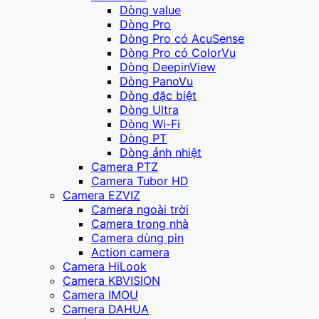
Dòng value
Dòng Pro
Dòng Pro có AcuSense
Dòng Pro có ColorVu
Dòng DeepinView
Dòng PanoVu
Dòng đặc biệt
Dòng Ultra
Dòng Wi-Fi
Dòng PT
Dòng ảnh nhiệt
Camera PTZ
Camera Tubor HD
Camera EZVIZ
Camera ngoài trời
Camera trong nhà
Camera dùng pin
Action camera
Camera HiLook
Camera KBVISION
Camera IMOU
Camera DAHUA