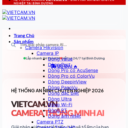
NGHIỆP TẠI BÌNH DƯƠNG
Trang Chủ
Sản phẩm
Camera Hikvision
Camera IP
Dòng value
Lắp nhanh 2H tại
HCM
Hỗ trợ 24/7 tại
Bình Dương
Dòng Pro
ƯU ĐÃI 🔥
Dòng Pro có AcuSense
Dòng Pro có ColorVu
Dòng DeepinView
Dòng PanoVu
HỆ THỐNG AN NINH CHUYÊN NGHIỆP 2026
Dòng đặc biệt
Dòng Ultra
VIETCAM.VN
Dòng Wi-Fi
Dòng PT
CAMERA THÔNG MINH AI
Dòng ảnh nhiệt
Camera PTZ
Giải pháp giám sát tiên tiến, bảo vệ tổ ấm của bạn
Camera Tubor HD