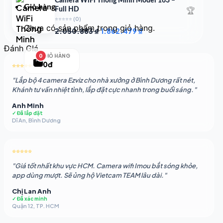
Camera WiFi Thông Minh Model 163 –
1.541.483 ₫.
Giỏ hàng
🏆
Full HD
⭐⭐⭐⭐⭐
(0)
Chưa có sản phẩm trong giỏ hàng.
Giá
Giá
2.050.883
₫
1.862.479
₫
gốc
hiện
Đánh GIá
là:
tại
GIỎ HÀNG
2.050.883 ₫.
là:
0
0đ
⭐⭐⭐⭐⭐
1.862.479 ₫.
"Lắp bộ 4 camera Ezviz cho nhà xưởng ở Bình Dương rất nét,
Khánh tư vấn nhiệt tình, lắp đặt cực nhanh trong buổi sáng."
Anh Minh
✓ Đã lắp đặt
Dĩ An, Bình Dương
⭐⭐⭐⭐⭐
"Giá tốt nhất khu vực HCM. Camera wifi Imou bắt sóng khỏe,
app dùng mượt. Sẽ ủng hộ Vietcam TEAM lâu dài."
Chị Lan Anh
✓ Đã xác minh
Quận 12, TP. HCM