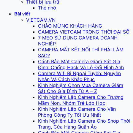
Thiết bị lưu trữ
Thẻ nhớ
Bài viết
VIETCAM.VN
CHÀO MỪNG KHÁCH HÀNG
CAMERA VIETCAM TRONG THỜI ĐẠI SỐ
7 MẸO SỬ DỤNG CAMERA DOANH
NGHIỆP
CAMERA MẤT KẾT NỐI THÌ PHẢI LÀM
SAO?
Cách Bảo Mật Camera Giám Sát Gia
Đình: Chống Hack Và Lộ Đổi Hình Ảnh
Camera Wifi Bị Ngoại Tuyến: Nguyên
Nhân Và Cách Khắc Phục
Kinh Nghiệm Chọn Mua Camera Giám
Sát Cho Gia Đình Từ A – Z
Kinh Nghiệm Lắp Camera Cho Trường
Mầm Non, Nhóm Trẻ Lớp Học
Kinh Nghiệm Lắp Camera Cho Văn
Phòng Công Ty Tối Ưu Nhất
Kinh Nghiệm Lắp Camera Cho Shop Thời
Trang, Cửa Hàng Quần Áo
Cách Bảo Mật Camera Giám Sát Gia