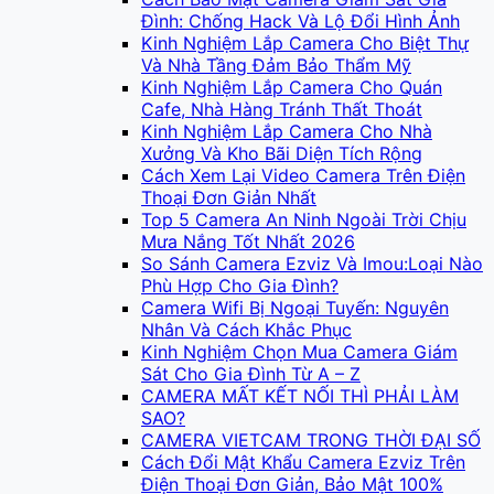
Đình: Chống Hack Và Lộ Đổi Hình Ảnh
Kinh Nghiệm Lắp Camera Cho Biệt Thự
Và Nhà Tầng Đảm Bảo Thẩm Mỹ
Kinh Nghiệm Lắp Camera Cho Quán
Cafe, Nhà Hàng Tránh Thất Thoát
Kinh Nghiệm Lắp Camera Cho Nhà
Xưởng Và Kho Bãi Diện Tích Rộng
Cách Xem Lại Video Camera Trên Điện
Thoại Đơn Giản Nhất
Top 5 Camera An Ninh Ngoài Trời Chịu
Mưa Nắng Tốt Nhất 2026
So Sánh Camera Ezviz Và Imou:Loại Nào
Phù Hợp Cho Gia Đình?
Camera Wifi Bị Ngoại Tuyến: Nguyên
Nhân Và Cách Khắc Phục
Kinh Nghiệm Chọn Mua Camera Giám
Sát Cho Gia Đình Từ A – Z
CAMERA MẤT KẾT NỐI THÌ PHẢI LÀM
SAO?
CAMERA VIETCAM TRONG THỜI ĐẠI SỐ
Cách Đổi Mật Khẩu Camera Ezviz Trên
Điện Thoại Đơn Giản, Bảo Mật 100%