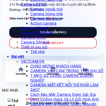
Camera EZVIZ
24/7 với công nghệ bảo mật dữ liệu tuyệt đối tại
Bình
Camera ngoài trời
Dương - Hồ Chí Minh
.
Camera trong nhà
Camera dùng pin
Bảo hành 24T
Lắp nhanh 2H
Bảo mật
Action camera
Camera HiLook
Camera KBVISION
TƯ VẤN MIỄN PHÍ
Camera IMOU
Camera DAHUA
HOTLINE 24/7
Thiết bị lưu trữ
Thẻ nhớ
Bài viết
VIETCAM.VN
CHÀO MỪNG KHÁCH HÀNG
CAMERA VIETCAM TRONG THỜI ĐẠI SỐ
GIA ĐÌNH
CỬA HÀNG
NHÀ XƯỞNG
7 MẸO SỬ DỤNG CAMERA DOANH
NGHIỆP
CAMERA MẤT KẾT NỐI THÌ PHẢI LÀM
SAO?
Mới Nhất
Cách Bảo Mật Camera Giám Sát Gia
Đình: Chống Hack Và Lộ Đổi Hình Ảnh
NEW ENTRY
Camera Wifi Bị Ngoại Tuyến: Nguyên
Thẻ nhớ Hikvision 128G UHS-I V30 – HS-