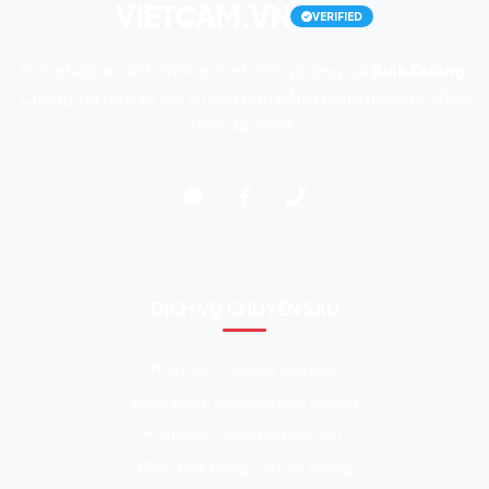
VIETCAM.VN
VERIFIED
Giải pháp an ninh thông minh tiên phong tại
Bình Dương
.
Chúng tôi bảo vệ giá trị của bạn bằng công nghệ AI 2026
hiện đại nhất.
DỊCH VỤ CHUYÊN SÂU
Lắp đặt Camera Gia Đình
Giải pháp Camera Nhà Xưởng
Camera Thông Minh AI 360
Bảo trì & Nâng cấp Hệ thống