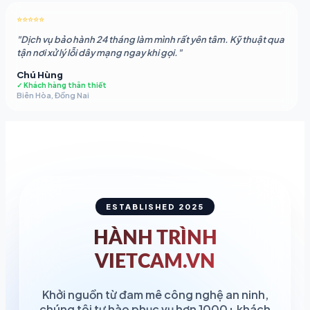
⭐⭐⭐⭐⭐
"Dịch vụ bảo hành 24 tháng làm mình rất yên tâm. Kỹ thuật qua
tận nơi xử lý lỗi dây mạng ngay khi gọi."
Chú Hùng
✓ Khách hàng thân thiết
Biên Hòa, Đồng Nai
ESTABLISHED 2025
HÀNH TRÌNH
VIETCAM.VN
Khởi nguồn từ đam mê công nghệ an ninh,
chúng tôi tự hào phục vụ hơn 1000+ khách