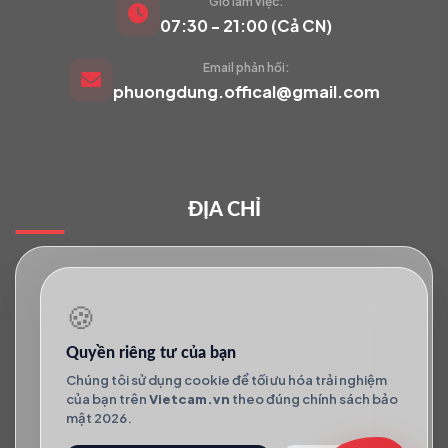
Giờ làm việc:
VIETCAM.VN
07:30 - 21:00 (Cả CN)
VC
Đang trực tuyến
Email phản hồi:
phuongdung.offical@gmail.com
Báo giá Camera
Tư vấn lắp đặt
ĐỊA CHỈ
Hỗ trợ kỹ thuật
🍪
Quyền riêng tư của bạn
Chúng tôi sử dụng cookie để tối ưu hóa trải nghiệm
của bạn trên
Vietcam.vn
theo đúng chính sách bảo
mật 2026.