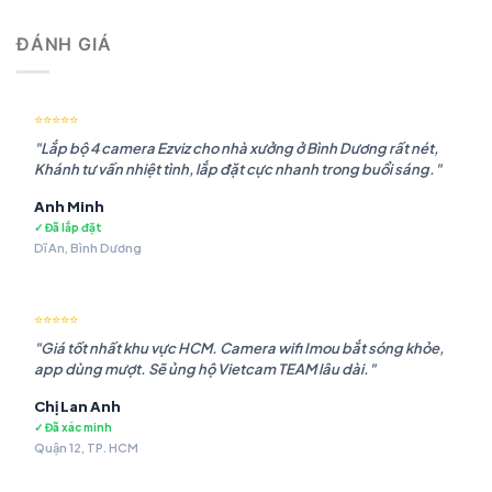
là:
tại
ĐÁNH GIÁ
2.050.883 ₫.
là:
1.862.479 ₫.
⭐⭐⭐⭐⭐
"Lắp bộ 4 camera Ezviz cho nhà xưởng ở Bình Dương rất nét,
Khánh tư vấn nhiệt tình, lắp đặt cực nhanh trong buổi sáng."
Anh Minh
✓ Đã lắp đặt
Dĩ An, Bình Dương
⭐⭐⭐⭐⭐
"Giá tốt nhất khu vực HCM. Camera wifi Imou bắt sóng khỏe,
app dùng mượt. Sẽ ủng hộ Vietcam TEAM lâu dài."
Chị Lan Anh
✓ Đã xác minh
Quận 12, TP. HCM