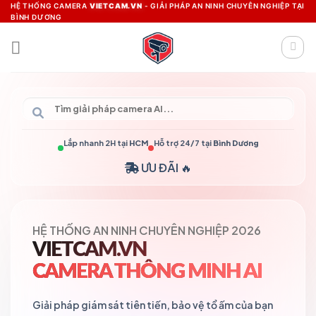
Skip
HỆ THỐNG CAMERA
VIETCAM.VN
- GIẢI PHÁP AN NINH CHUYÊN NGHIỆP TẠI
BÌNH DƯƠNG
to
content
Lắp nhanh 2H tại
HCM
Hỗ trợ 24/7 tại
Bình Dương
ƯU ĐÃI 🔥
HỆ THỐNG AN NINH CHUYÊN NGHIỆP 2026
VIETCAM.VN
CAMERA THÔNG MINH AI
Giải pháp giám sát tiên tiến, bảo vệ tổ ấm của bạn