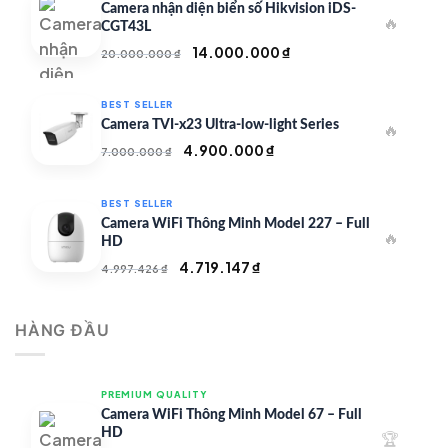
50.000.000 ₫.
là:
Camera nhận diện biển số Hikvision iDS-
🔥
35.000.000 ₫.
CGT43L
Giá
Giá
14.000.000
₫
20.000.000
₫
gốc
hiện
là:
tại
BEST SELLER
20.000.000 ₫.
là:
Camera TVI-x23 Ultra-low-light Series
🔥
14.000.000 ₫.
Giá
Giá
4.900.000
₫
7.000.000
₫
gốc
hiện
là:
tại
BEST SELLER
7.000.000 ₫.
là:
Camera WiFi Thông Minh Model 227 – Full
🔥
4.900.000 ₫.
HD
Giá
Giá
4.719.147
₫
4.997.426
₫
gốc
hiện
là:
tại
HÀNG ĐẦU
4.997.426 ₫.
là:
4.719.147 ₫.
PREMIUM QUALITY
Camera WiFi Thông Minh Model 67 – Full
HD
🏆