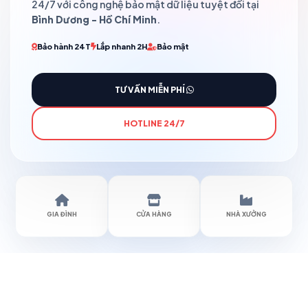
24/7 với công nghệ bảo mật dữ liệu tuyệt đối tại
Bình Dương - Hồ Chí Minh
.
Bảo hành 24T
Lắp nhanh 2H
Bảo mật
TƯ VẤN MIỄN PHÍ
HOTLINE 24/7
GIA ĐÌNH
CỬA HÀNG
NHÀ XƯỞNG