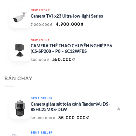
NEW ENTRY
Camera TVI-x23 Ultra-low-light Series
Giá
Giá
4.900.000
₫
7.000.000
₫
gốc
hiện
là:
tại
NEW ENTRY
7.000.000 ₫.
là:
CAMERA THỂ THAO CHUYÊN NGHIỆP S6
4.900.000 ₫.
(CS-SP208 – P0 – 6C12WFBS
Giá
Giá
350.000
₫
500.000
₫
gốc
hiện
là:
tại
BÁN CHẠY
500.000 ₫.
là:
350.000 ₫.
BEST SELLER
Camera giám sát toàn cảnh TandemVu DS-
🔥
8SHC25MXS-DLW
Giá
Giá
35.000.000
₫
50.000.000
₫
gốc
hiện
là:
tại
BEST SELLER