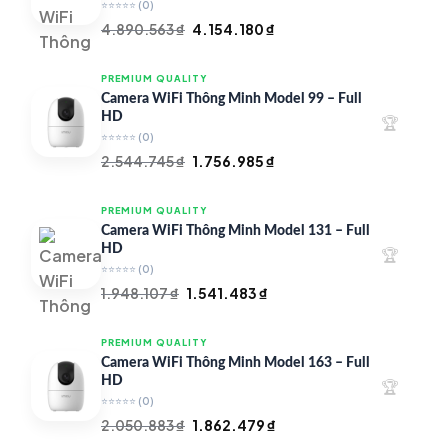
⭐⭐⭐⭐⭐
(0)
Giá
Giá
4.890.563
₫
4.154.180
₫
gốc
hiện
là:
tại
PREMIUM QUALITY
4.890.563 ₫.
là:
Camera WiFi Thông Minh Model 99 – Full
4.154.180 ₫.
HD
🏆
⭐⭐⭐⭐⭐
(0)
Giá
Giá
2.544.745
₫
1.756.985
₫
gốc
hiện
là:
tại
PREMIUM QUALITY
2.544.745 ₫.
là:
Camera WiFi Thông Minh Model 131 – Full
1.756.985 ₫.
HD
🏆
⭐⭐⭐⭐⭐
(0)
Giá
Giá
1.948.107
₫
1.541.483
₫
gốc
hiện
là:
tại
PREMIUM QUALITY
1.948.107 ₫.
là:
Camera WiFi Thông Minh Model 163 – Full
1.541.483 ₫.
HD
🏆
⭐⭐⭐⭐⭐
(0)
Giá
Giá
2.050.883
₫
1.862.479
₫
gốc
hiện