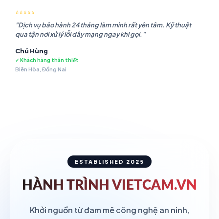
⭐⭐⭐⭐⭐
"Dịch vụ bảo hành 24 tháng làm mình rất yên tâm. Kỹ thuật
qua tận nơi xử lý lỗi dây mạng ngay khi gọi."
Chú Hùng
✓ Khách hàng thân thiết
Biên Hòa, Đồng Nai
ESTABLISHED 2025
HÀNH TRÌNH
VIETCAM.VN
Khởi nguồn từ đam mê công nghệ an ninh,