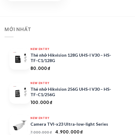
8.000.000 ₫.
là:
5.600.000 ₫.
MỚI NHẤT
NEW ENTRY
Thẻ nhớ Hikvision 128G UHS-I V30 – HS-
TF-C1/128G
80.000
₫
NEW ENTRY
Thẻ nhớ Hikvision 256G UHS-I V30 – HS-
TF-C1/256G
100.000
₫
NEW ENTRY
Camera TVI-x23 Ultra-low-light Series
Giá
Giá
4.900.000
₫
7.000.000
₫