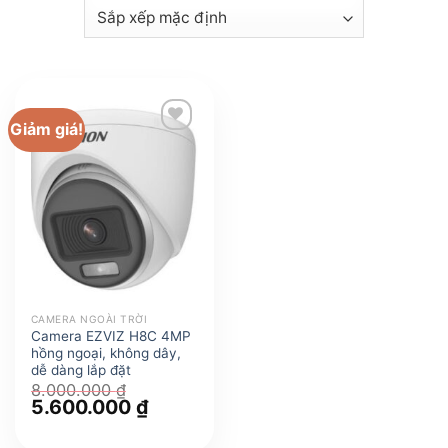
Giảm giá!
CAMERA NGOÀI TRỜI
Camera EZVIZ H8C 4MP
hồng ngoại, không dây,
dễ dàng lắp đặt
8.000.000
₫
Giá
5.600.000
₫
Giá
gốc
hiện
là:
tại