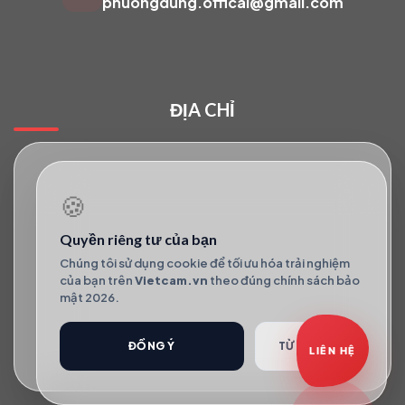
phuongdung.offical@gmail.com
Báo giá Camera
Tư vấn lắp đặt
ĐỊA CHỈ
Hỗ trợ kỹ thuật
🍪
Quyền riêng tư của bạn
Chúng tôi sử dụng cookie để tối ưu hóa trải nghiệm
của bạn trên
Vietcam.vn
theo đúng chính sách bảo
mật 2026.
ĐỒNG Ý
TỪ CHỐI
LIÊN HỆ