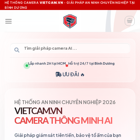
Skip
HỆ THỐNG CAMERA
VIETCAM.VN
- GIẢI PHÁP AN NINH CHUYÊN NGHIỆP TẠI
BÌNH DƯƠNG
to
content
Lắp nhanh 2H tại
HCM
Hỗ trợ 24/7 tại
Bình Dương
ƯU ĐÃI 🔥
HỆ THỐNG AN NINH CHUYÊN NGHIỆP 2026
VIETCAM.VN
CAMERA THÔNG MINH AI
Giải pháp giám sát tiên tiến, bảo vệ tổ ấm của bạn