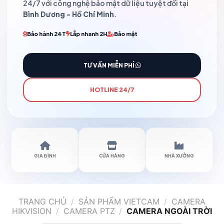
24/7 với công nghệ bảo mật dữ liệu tuyệt đối tại
Bình Dương - Hồ Chí Minh
.
Bảo hành 24T
Lắp nhanh 2H
Bảo mật
TƯ VẤN MIỄN PHÍ
HOTLINE 24/7
GIA ĐÌNH
CỬA HÀNG
NHÀ XƯỞNG
TRANG CHỦ
/
SẢN PHẨM VIETCAM
/
CAMERA
HIKVISION
/
CAMERA PTZ
/
CAMERA NGOÀI TRỜI