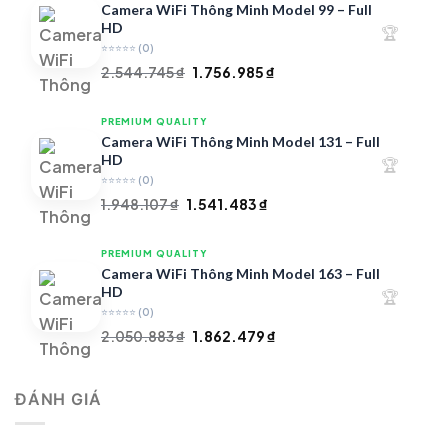
4.890.563 ₫.
là:
Camera WiFi Thông Minh Model 99 – Full
4.154.180 ₫.
HD
🏆
⭐⭐⭐⭐⭐
(0)
Giá
Giá
2.544.745
₫
1.756.985
₫
gốc
hiện
là:
tại
PREMIUM QUALITY
2.544.745 ₫.
là:
Camera WiFi Thông Minh Model 131 – Full
1.756.985 ₫.
HD
🏆
⭐⭐⭐⭐⭐
(0)
Giá
Giá
1.948.107
₫
1.541.483
₫
gốc
hiện
là:
tại
PREMIUM QUALITY
1.948.107 ₫.
là:
Camera WiFi Thông Minh Model 163 – Full
1.541.483 ₫.
HD
🏆
⭐⭐⭐⭐⭐
(0)
Giá
Giá
2.050.883
₫
1.862.479
₫
gốc
hiện
là:
tại
ĐÁNH GIÁ
2.050.883 ₫.
là:
1.862.479 ₫.