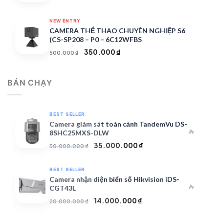
gốc
hiện
là:
tại
NEW ENTRY
7.000.000 ₫.
là:
CAMERA THỂ THAO CHUYÊN NGHIỆP S6
4.900.000 ₫.
(CS-SP208 – P0 – 6C12WFBS
Giá
Giá
350.000
₫
500.000
₫
gốc
hiện
là:
tại
BÁN CHẠY
500.000 ₫.
là:
350.000 ₫.
BEST SELLER
Camera giám sát toàn cảnh TandemVu DS-
🔥
8SHC25MXS-DLW
Giá
Giá
35.000.000
₫
50.000.000
₫
gốc
hiện
là:
tại
BEST SELLER
50.000.000 ₫.
là:
Camera nhận diện biển số Hikvision iDS-
🔥
35.000.000 ₫.
CGT43L
Giá
Giá
14.000.000
₫
20.000.000
₫
gốc
hiện