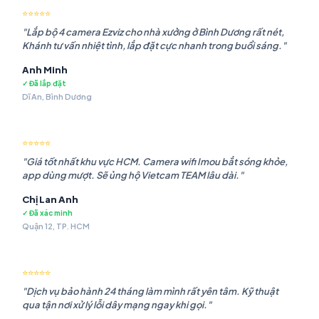
⭐⭐⭐⭐⭐
"Lắp bộ 4 camera Ezviz cho nhà xưởng ở Bình Dương rất nét,
Khánh tư vấn nhiệt tình, lắp đặt cực nhanh trong buổi sáng."
Anh Minh
✓ Đã lắp đặt
Dĩ An, Bình Dương
⭐⭐⭐⭐⭐
"Giá tốt nhất khu vực HCM. Camera wifi Imou bắt sóng khỏe,
app dùng mượt. Sẽ ủng hộ Vietcam TEAM lâu dài."
Chị Lan Anh
✓ Đã xác minh
Quận 12, TP. HCM
⭐⭐⭐⭐⭐
"Dịch vụ bảo hành 24 tháng làm mình rất yên tâm. Kỹ thuật
qua tận nơi xử lý lỗi dây mạng ngay khi gọi."