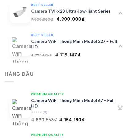
là:
tại
BEST SELLER
20.000.000 ₫.
là:
Camera TVI-x23 Ultra-low-light Series
🔥
14.000.000 ₫.
Giá
Giá
4.900.000
₫
7.000.000
₫
gốc
hiện
là:
tại
BEST SELLER
7.000.000 ₫.
là:
Camera WiFi Thông Minh Model 227 – Full
🔥
4.900.000 ₫.
HD
Giá
Giá
4.719.147
₫
4.997.426
₫
gốc
hiện
là:
tại
HÀNG ĐẦU
4.997.426 ₫.
là:
4.719.147 ₫.
PREMIUM QUALITY
Camera WiFi Thông Minh Model 67 – Full
HD
🏆
⭐⭐⭐⭐⭐
(0)
Giá
Giá
4.890.563
₫
4.154.180
₫
gốc
hiện
là:
tại
PREMIUM QUALITY