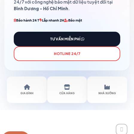
24/7 với công nghệ bảo mật dữ liệu tuyệt đối tại
Bình Dương - Hồ Chí Minh
.
Bảo hành 24T
Lắp nhanh 2H
Bảo mật
TƯ VẤN MIỄN PHÍ
HOTLINE 24/7
GIA ĐÌNH
CỬA HÀNG
NHÀ XƯỞNG