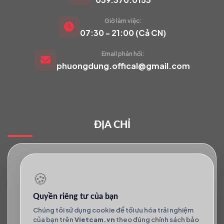
Giờ làm việc:
VIETCAM.VN
07:30 - 21:00 (Cả CN)
VC
Đang trực tuyến
Email phản hồi:
phuongdung.offical@gmail.com
Báo giá Camera
Tư vấn lắp đặt
ĐỊA CHỈ
Hỗ trợ kỹ thuật
🍪
Quyền riêng tư của bạn
Chúng tôi sử dụng cookie để tối ưu hóa trải nghiệm
của bạn trên
Vietcam.vn
theo đúng chính sách bảo