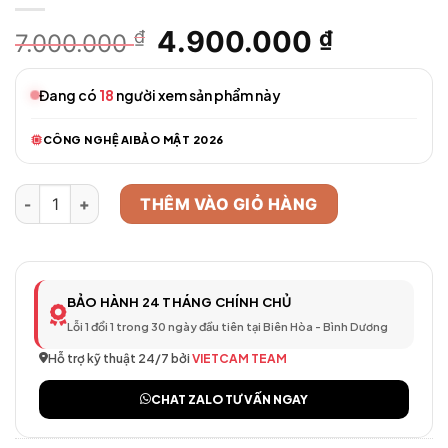
Giá
4.900.000
Giá
₫
₫
7.000.000
gốc
hiện
là:
tại
Đang có
18
người xem sản phẩm này
7.000.000 ₫.
là:
4.900.00
CÔNG NGHỆ AI
BẢO MẬT 2026
Camera TVI-x23 Ultra-low-light Series số lượng
THÊM VÀO GIỎ HÀNG
BẢO HÀNH 24 THÁNG CHÍNH CHỦ
Lỗi 1 đổi 1 trong 30 ngày đầu tiên tại Biên Hòa - Bình Dương
Hỗ trợ kỹ thuật 24/7 bởi
VIETCAM TEAM
CHAT ZALO TƯ VẤN NGAY