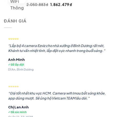
Giá
Giá
2.050.883
₫
1.862.479
₫
gốc
hiện
là:
tại
ĐÁNH GIÁ
2.050.883 ₫.
là:
1.862.479 ₫.
⭐⭐⭐⭐⭐
"Lắp bộ 4 camera Ezviz cho nhà xưởng ở Bình Dương rất nét,
Khánh tư vấn nhiệt tình, lắp đặt cực nhanh trong buổi sáng."
Anh Minh
✓ Đã lắp đặt
Dĩ An, Bình Dương
⭐⭐⭐⭐⭐
"Giá tốt nhất khu vực HCM. Camera wifi Imou bắt sóng khỏe,
app dùng mượt. Sẽ ủng hộ Vietcam TEAM lâu dài."
Chị Lan Anh
✓ Đã xác minh
Quận 12, TP. HCM