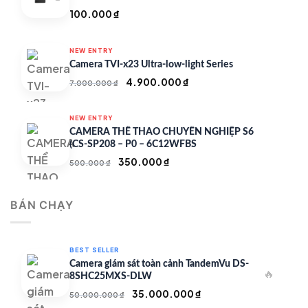
100.000
₫
NEW ENTRY
Camera TVI-x23 Ultra-low-light Series
Giá
Giá
4.900.000
₫
7.000.000
₫
gốc
hiện
là:
tại
NEW ENTRY
7.000.000 ₫.
là:
CAMERA THỂ THAO CHUYÊN NGHIỆP S6
4.900.000 ₫.
(CS-SP208 – P0 – 6C12WFBS
Giá
Giá
350.000
₫
500.000
₫
gốc
hiện
là:
tại
BÁN CHẠY
500.000 ₫.
là:
350.000 ₫.
BEST SELLER
Camera giám sát toàn cảnh TandemVu DS-
🔥
8SHC25MXS-DLW
Giá
Giá
35.000.000
₫
50.000.000
₫
gốc
hiện