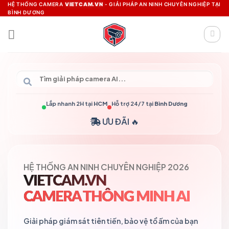
Skip
HỆ THỐNG CAMERA
VIETCAM.VN
- GIẢI PHÁP AN NINH CHUYÊN NGHIỆP TẠI
BÌNH DƯƠNG
to
content
Lắp nhanh 2H tại
HCM
Hỗ trợ 24/7 tại
Bình Dương
ƯU ĐÃI 🔥
HỆ THỐNG AN NINH CHUYÊN NGHIỆP 2026
VIETCAM.VN
CAMERA THÔNG MINH AI
Giải pháp giám sát tiên tiến, bảo vệ tổ ấm của bạn