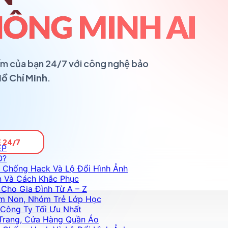
ÔNG MINH AI
ổ ấm của bạn 24/7 với công nghệ bảo
Hồ Chí Minh
.
 24/7
ỆP
O?
 Chống Hack Và Lộ Đổi Hình Ảnh
n Và Cách Khắc Phục
Cho Gia Đình Từ A – Z
m Non, Nhóm Trẻ Lớp Học
Công Ty Tối Ưu Nhất
Trang, Cửa Hàng Quần Áo