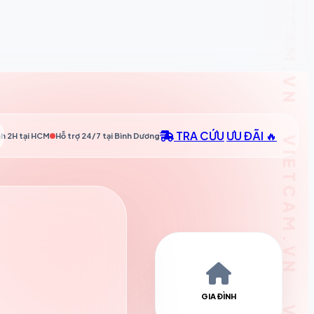
TRA CỨU
ƯU ĐÃI 🔥
h 2H tại
HCM
Hỗ trợ 24/7 tại
Bình Dương
GIA ĐÌNH