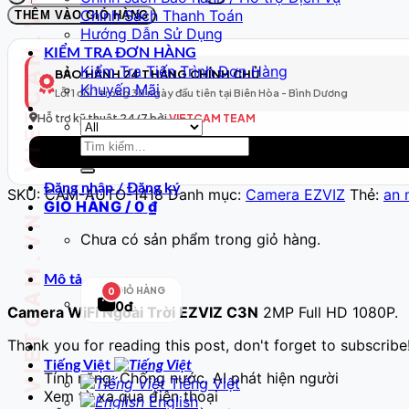
VIETCAM.VN VIETCAM.VN VIETCAM.VN VIETCAM.VN VIETCAM.VN VIETCAM.VN
WiFi
Chính Sách Thanh Toán
THÊM VÀO GIỎ HÀNG
Thông
Hướng Dẫn Sử Dụng
Minh
KIỂM TRA ĐƠN HÀNG
Model
Kiểm Tra Tiến Trình Đơn Hàng
BẢO HÀNH 24 THÁNG CHÍNH CHỦ
419
Khuyến Mãi
Lỗi 1 đổi 1 trong 30 ngày đầu tiên tại Biên Hòa - Bình Dương
–
Full
Hỗ trợ kỹ thuật 24/7 bởi
VIETCAM TEAM
HD
Tìm
số
kiếm:
lượng
Đăng nhập / Đăng ký
SKU:
CAM-AUTO-1418
Danh mục:
Camera EZVIZ
Thẻ:
an 
GIỎ HÀNG /
0
₫
Chưa có sản phẩm trong giỏ hàng.
Mô tả
GIỎ HÀNG
0
0đ
Camera WiFi Ngoài Trời EZVIZ C3N
2MP Full HD 1080P.
Thank you for reading this post, don't forget to subscribe
Tiếng Việt
Tính năng: Chống nước, AI phát hiện người
Tiếng Việt
Xem từ xa qua điện thoại
English