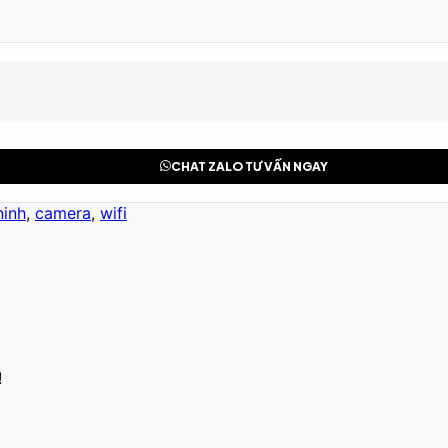
CHAT ZALO TƯ VẤN NGAY
ninh
,
camera
,
wifi
!