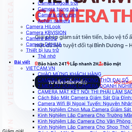
Camera ngoài trời
Camera trong nhà
CAMERA TH
Camera dùng pin
Action camera
Camera HiLook
Camera KBVISION
Giải pháp giám sát tiên tiến, bảo vệ t
Camera IMOU
Camera DAHUA
mật dữ liệu tuyệt đối tại
Bình Dương - 
Thiết bị lưu trữ
Thẻ nhớ
Bài viết
Bảo hành 24T
Lắp nhanh 2H
Bảo mật
VIETCAM.VN
CHÀO MỪNG KHÁCH HÀNG
CAMERA VIETCAM TRONG THỜI ĐẠI SỐ
TƯ VẤN MIỄN PHÍ
HOTLINE
7 MẸO SỬ DỤNG CAMERA DOANH NGHI
CAMERA MẤT KẾT NỐI THÌ PHẢI LÀM SA
Cách Bảo Mật Camera Giám Sát Gia Đình:
Camera Wifi Bị Ngoại Tuyến: Nguyên Nhâ
Kinh Nghiệm Chọn Mua Camera Giám Sát 
Kinh Nghiệm Lắp Camera Cho Trường Mầ
Kinh Nghiệm Lắp Camera Cho Văn Phòng 
Kinh Nghiệm Lắp Camera Cho Shop Thời 
Giảm giá!