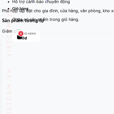
Hỗ trợ cảnh báo chuyển động
Giỏ hàng
Phù hợp lắp đặt cho gia đình, cửa hàng, văn phòng, kho 
Chưa có sản phẩm trong giỏ hàng.
Sản phẩm tương tự
Giảm giá!
GIỎ HÀNG
0
0đ