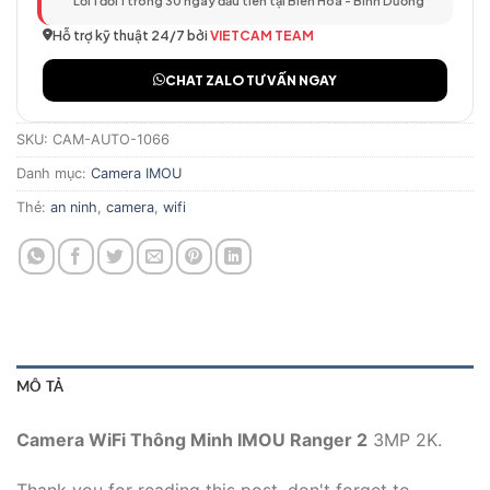
Lỗi 1 đổi 1 trong 30 ngày đầu tiên tại Biên Hòa - Bình Dương
Hỗ trợ kỹ thuật 24/7 bởi
VIETCAM TEAM
CHAT ZALO TƯ VẤN NGAY
SKU:
CAM-AUTO-1066
Danh mục:
Camera IMOU
Thẻ:
an ninh
,
camera
,
wifi
MÔ TẢ
Camera WiFi Thông Minh IMOU Ranger 2
3MP 2K.
Thank you for reading this post, don't forget to