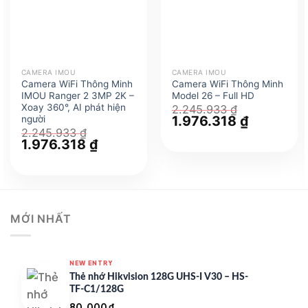
CAMERA IMOU
CAMERA IMOU
Camera WiFi Thông Minh
Camera WiFi Thông Minh
IMOU Ranger 2 3MP 2K –
Model 26 – Full HD
Xoay 360°, AI phát hiện
2.245.933
₫
Giá
1.976.318
₫
Giá
người
gốc
hiện
2.245.933
₫
là:
tại
Giá
1.976.318
₫
Giá
2.245.933 ₫.
là:
gốc
hiện
1.976.318 
là:
tại
2.245.933 ₫.
là:
1.976.318 ₫.
MỚI NHẤT
NEW ENTRY
Thẻ nhớ Hikvision 128G UHS-I V30 – HS-
TF-C1/128G
80.000
₫