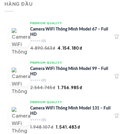
HÀNG ĐẦU
4.997.426 ₫.
là:
4.719.147 ₫.
PREMIUM QUALITY
Camera WiFi Thông Minh Model 67 – Full
HD
🏆
⭐⭐⭐⭐⭐
(0)
Giá
Giá
4.890.563
₫
4.154.180
₫
gốc
hiện
là:
tại
PREMIUM QUALITY
4.890.563 ₫.
là:
Camera WiFi Thông Minh Model 99 – Full
4.154.180 ₫.
HD
🏆
⭐⭐⭐⭐⭐
(0)
Giá
Giá
2.544.745
₫
1.756.985
₫
gốc
hiện
là:
tại
PREMIUM QUALITY
2.544.745 ₫.
là:
Camera WiFi Thông Minh Model 131 – Full
1.756.985 ₫.
HD
🏆
⭐⭐⭐⭐⭐
(0)
Giá
Giá
1.948.107
₫
1.541.483
₫
gốc
hiện