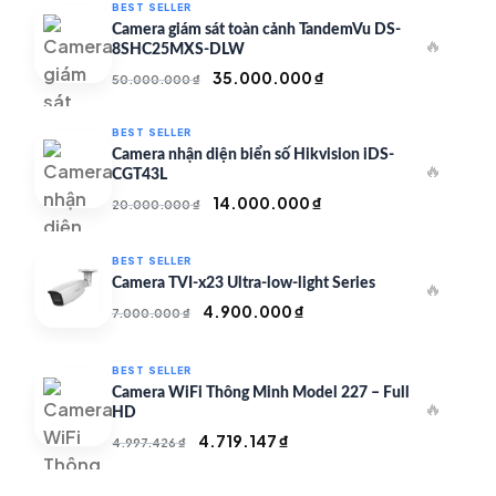
BEST SELLER
Camera giám sát toàn cảnh TandemVu DS-
🔥
8SHC25MXS-DLW
Giá
Giá
35.000.000
₫
50.000.000
₫
gốc
hiện
là:
tại
BEST SELLER
50.000.000 ₫.
là:
Camera nhận diện biển số Hikvision iDS-
🔥
35.000.000 ₫.
CGT43L
Giá
Giá
14.000.000
₫
20.000.000
₫
gốc
hiện
là:
tại
BEST SELLER
20.000.000 ₫.
là:
Camera TVI-x23 Ultra-low-light Series
🔥
14.000.000 ₫.
Giá
Giá
4.900.000
₫
7.000.000
₫
gốc
hiện
là:
tại
BEST SELLER
7.000.000 ₫.
là:
Camera WiFi Thông Minh Model 227 – Full
🔥
4.900.000 ₫.
HD
Giá
Giá
4.719.147
₫
4.997.426
₫
gốc
hiện
là:
tại