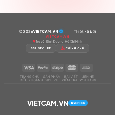
© 2026
VIETCAM.VN
|
Thiết kế bởi
VIETCAM.VN
Trụ sở: Bình Dương, Hồ Chí Minh
SSL SECURE
CHÍNH CHỦ
TRANG CHỦ
SẢN PHẨM
BÀI VIẾT
LIÊN HỆ
ĐIỀU KHOẢN & DỊCH VỤ
KIỂM TRA ĐƠN HÀNG
VIETCAM.VN
VERIFIED