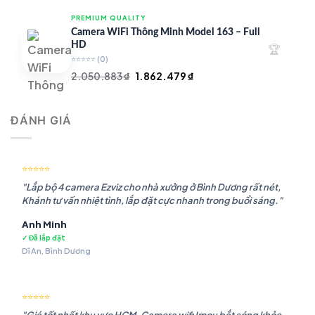
là:
tại
PREMIUM QUALITY
1.948.107 ₫.
là:
Camera WiFi Thông Minh Model 163 – Full
1.541.483 ₫.
HD
🏆
⭐⭐⭐⭐⭐
(0)
Giá
Giá
2.050.883
₫
1.862.479
₫
gốc
hiện
là:
tại
ĐÁNH GIÁ
2.050.883 ₫.
là:
1.862.479 ₫.
⭐⭐⭐⭐⭐
"Lắp bộ 4 camera Ezviz cho nhà xưởng ở Bình Dương rất nét,
Khánh tư vấn nhiệt tình, lắp đặt cực nhanh trong buổi sáng."
Anh Minh
✓ Đã lắp đặt
Dĩ An, Bình Dương
⭐⭐⭐⭐⭐