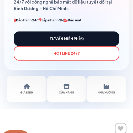
24/7 với công nghệ bảo mật dữ liệu tuyệt đối tại
Bình Dương - Hồ Chí Minh
.
Bảo hành 24T
Lắp nhanh 2H
Bảo mật
TƯ VẤN MIỄN PHÍ
HOTLINE 24/7
GIA ĐÌNH
CỬA HÀNG
NHÀ XƯỞNG