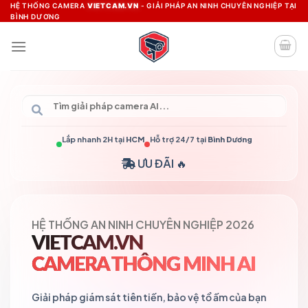
Skip
HỆ THỐNG CAMERA
VIETCAM.VN
- GIẢI PHÁP AN NINH CHUYÊN NGHIỆP TẠI
BÌNH DƯƠNG
to
content
Lắp nhanh 2H tại
HCM
Hỗ trợ 24/7 tại
Bình Dương
ƯU ĐÃI 🔥
HỆ THỐNG AN NINH CHUYÊN NGHIỆP 2026
VIETCAM.VN
CAMERA THÔNG MINH AI
Giải pháp giám sát tiên tiến, bảo vệ tổ ấm của bạn