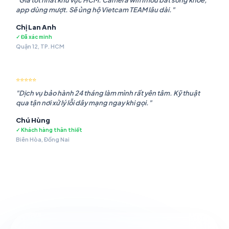
"Giá tốt nhất khu vực HCM. Camera wifi Imou bắt sóng khỏe,
app dùng mượt. Sẽ ủng hộ Vietcam TEAM lâu dài."
Chị Lan Anh
✓ Đã xác minh
Quận 12, TP. HCM
⭐⭐⭐⭐⭐
"Dịch vụ bảo hành 24 tháng làm mình rất yên tâm. Kỹ thuật
qua tận nơi xử lý lỗi dây mạng ngay khi gọi."
Chú Hùng
✓ Khách hàng thân thiết
Biên Hòa, Đồng Nai