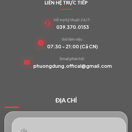
LIÊN HỆ TRỰC TIẾP
Hỗ trợ kỹ thuật 24/7:
039.370.0153
Giờ làm việc:
VIETCAM.VN
07:30 - 21:00 (Cả CN)
VC
Đang trực tuyến
Email phản hồi:
phuongdung.offical@gmail.com
Báo giá Camera
Tư vấn lắp đặt
ĐỊA CHỈ
Hỗ trợ kỹ thuật