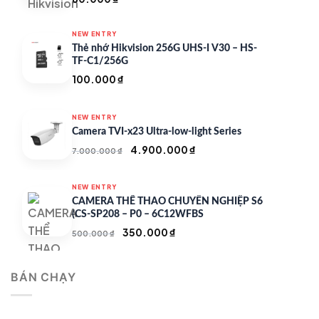
NEW ENTRY
Thẻ nhớ Hikvision 256G UHS-I V30 – HS-
TF-C1/256G
100.000
₫
NEW ENTRY
Camera TVI-x23 Ultra-low-light Series
Giá
Giá
4.900.000
₫
7.000.000
₫
gốc
hiện
là:
tại
NEW ENTRY
7.000.000 ₫.
là:
CAMERA THỂ THAO CHUYÊN NGHIỆP S6
4.900.000 ₫.
(CS-SP208 – P0 – 6C12WFBS
Giá
Giá
350.000
₫
500.000
₫
gốc
hiện
là:
tại
BÁN CHẠY
500.000 ₫.
là:
350.000 ₫.