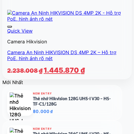
Quick View
Camera Hikvision
Camera An Ninh HIKVISION DS 4MP 2K – Hỗ trợ
PoE, hình ảnh rõ nét
Giá
Giá
1.445.870
₫
2.238.008
₫
gốc
hiện
Mới Nhất
là:
tại
2.238.008 ₫.
là:
NEW ENTRY
1.445.870 ₫.
Thẻ nhớ Hikvision 128G UHS-I V30 – HS-
TF-C1/128G
80.000
₫
NEW ENTRY