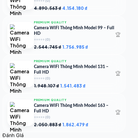
⭐⭐⭐⭐⭐
(0)
Giá
Giá
4.890.563
₫
4.154.180
₫
gốc
hiện
là:
tại
PREMIUM QUALITY
4.890.563 ₫.
là:
Camera WiFi Thông Minh Model 99 – Full
4.154.180 ₫.
🏆
HD
⭐⭐⭐⭐⭐
(0)
Giá
Giá
2.544.745
₫
1.756.985
₫
gốc
hiện
là:
tại
PREMIUM QUALITY
2.544.745 ₫.
là:
Camera WiFi Thông Minh Model 131 –
1.756.985 ₫.
🏆
Full HD
⭐⭐⭐⭐⭐
(0)
Giá
Giá
1.948.107
₫
1.541.483
₫
gốc
hiện
là:
tại
PREMIUM QUALITY
1.948.107 ₫.
là:
Camera WiFi Thông Minh Model 163 –
1.541.483 ₫.
🏆
Full HD
⭐⭐⭐⭐⭐
(0)
Giá
Giá
2.050.883
₫
1.862.479
₫
gốc
hiện
Đánh GIá
là:
tại