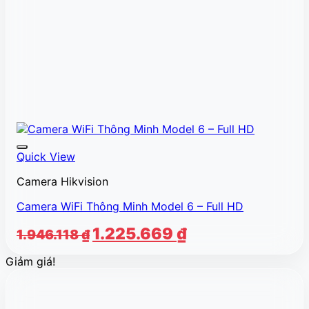
Quick View
Camera Hikvision
Camera WiFi Thông Minh Model 6 – Full HD
Giá
Giá
1.225.669
₫
1.946.118
₫
gốc
hiện
Giảm giá!
là:
tại
1.946.118 ₫.
là:
1.225.669 ₫.