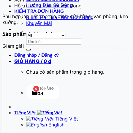
Hướng Dẫn Sử Dụng
Hỗ trợ cảnh báo chuyển động
KIỂM TRA ĐƠN HÀNG
Phù hợp lắp đặt cho gia đình, cửa hàng, văn phòng, kho
Kiểm Tra Tiến Trình Đơn Hàng
xưởng.
Khuyến Mãi
Sản phẩm tương tự
Tìm
Giảm giá!
kiếm:
Đăng nhập / Đăng ký
GIỎ HÀNG /
0
₫
Chưa có sản phẩm trong giỏ hàng.
GIỎ HÀNG
0
0đ
Tiếng Việt
Tiếng Việt
English