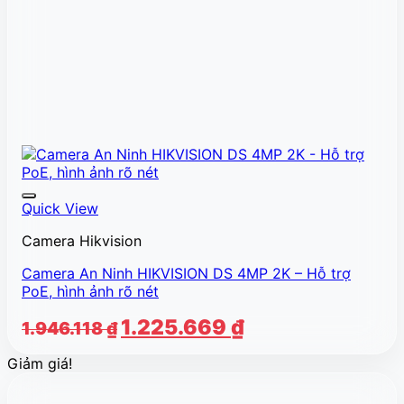
Quick View
Camera Hikvision
Camera An Ninh HIKVISION DS 4MP 2K – Hỗ trợ
PoE, hình ảnh rõ nét
Giá
Giá
1.225.669
₫
1.946.118
₫
gốc
hiện
Giảm giá!
là:
tại
1.946.118 ₫.
là: