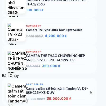
Thẻ nhớ Hikvision 256G UHS-I V30 – HS-
TF-C1/256G
100.000
₫
NEW ENTRY
Camera TVI-x23 Ultra-low-light Series
Giá
Giá
4.900.000
₫
7.000.000
₫
gốc
hiện
là:
tại
7.000.000 ₫.
là:
NEW ENTRY
4.900.000 ₫.
CAMERA THỂ THAO CHUYÊN NGHIỆP
S6 (CS-SP208 – P0 – 6C12WFBS
Giá
Giá
350.000
₫
500.000
₫
gốc
hiện
là:
tại
Bán Chạy
500.000 ₫.
là:
350.000 ₫.
BEST SELLER
Camera giám sát toàn cảnh TandemVu DS-
🔥
8SHC25MXS-DLW
Giá
Giá
35.000.000
₫
50.000.000
₫
gốc
hiện