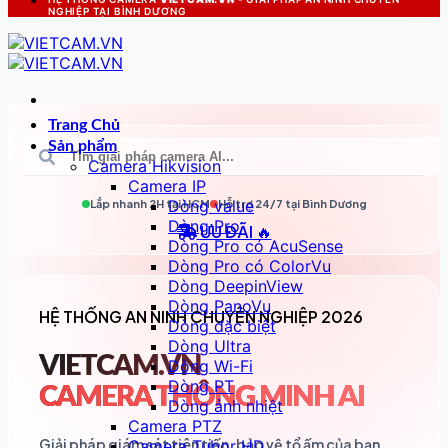
NGHIỆP TẠI BÌNH DƯƠNG
Trang Chủ
Sản phẩm
Camera Hikvision
Camera IP
Dòng value
Lắp nhanh 2H tại
HCM
Hỗ trợ 24/7 tại
Bình Dương
Dòng Pro
ƯU ĐÃI 🔥
Dòng Pro có AcuSense
Dòng Pro có ColorVu
Dòng DeepinView
Dòng PanoVu
HỆ THỐNG AN NINH CHUYÊN NGHIỆP 2026
Dòng đặc biệt
Dòng Ultra
VIETCAM.VN
Dòng Wi-Fi
Dòng PT
CAMERA THÔNG MINH AI
Dòng ảnh nhiệt
Camera PTZ
Giải pháp giám sát tiên tiến, bảo vệ tổ ấm của bạn
Camera Tubor HD