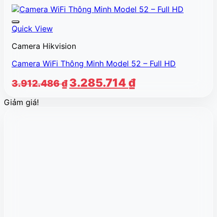
Quick View
Camera Hikvision
Camera WiFi Thông Minh Model 52 – Full HD
Giá
Giá
3.285.714
₫
3.912.486
₫
gốc
hiện
Giảm giá!
là:
tại
3.912.486 ₫.
là:
3.285.714 ₫.