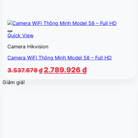
Quick View
Camera Hikvision
Camera WiFi Thông Minh Model 58 – Full HD
Giá
Giá
2.789.926
₫
3.537.678
₫
gốc
hiện
Giảm giá!
là:
tại
3.537.678 ₫.
là:
2.789.926 ₫.