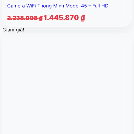
Camera WiFi Thông Minh Model 45 – Full HD
Giá
Giá
1.445.870
₫
2.238.008
₫
gốc
hiện
Giảm giá!
là:
tại
2.238.008 ₫.
là:
1.445.870 ₫.