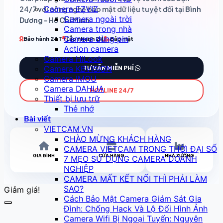
Camera EZVIZ
24/7 với công nghệ bảo mật dữ liệu tuyệt đối tại
Bình
Camera ngoài trời
Dương - Hồ Chí Minh
.
Camera trong nhà
Camera dùng pin
Bảo hành 24T
Lắp nhanh 2H
Bảo mật
Action camera
Camera HiLook
Camera KBVISION
TƯ VẤN MIỄN PHÍ
Camera IMOU
Camera DAHUA
HOTLINE 24/7
Thiết bị lưu trữ
Thẻ nhớ
Bài viết
VIETCAM.VN
CHÀO MỪNG KHÁCH HÀNG
CAMERA VIETCAM TRONG THỜI ĐẠI SỐ
GIA ĐÌNH
CỬA HÀNG
NHÀ XƯỞNG
7 MẸO SỬ DỤNG CAMERA DOANH
NGHIỆP
CAMERA MẤT KẾT NỐI THÌ PHẢI LÀM
SAO?
Giảm giá!
Cách Bảo Mật Camera Giám Sát Gia
Đình: Chống Hack Và Lộ Đổi Hình Ảnh
Camera Wifi Bị Ngoại Tuyến: Nguyên