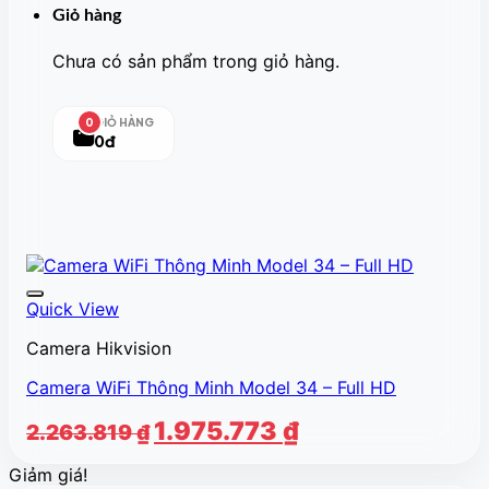
Giỏ hàng
Chưa có sản phẩm trong giỏ hàng.
GIỎ HÀNG
0
0đ
Quick View
Camera Hikvision
Camera WiFi Thông Minh Model 34 – Full HD
Giá
Giá
1.975.773
₫
2.263.819
₫
gốc
hiện
Giảm giá!
là:
tại