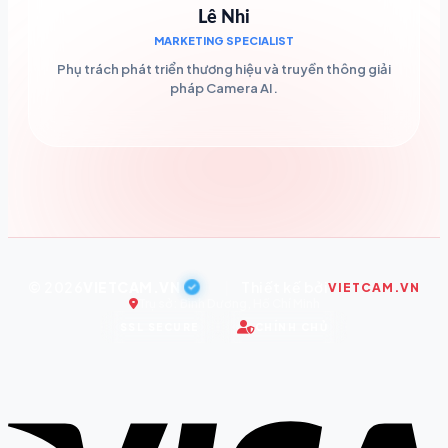
Lê Nhi
MARKETING SPECIALIST
Phụ trách phát triển thương hiệu và truyền thông giải
pháp Camera AI.
© 2026
VIETCAM.VN
|
Thiết kế bởi
VIETCAM.VN
Trụ sở: Bình Dương, Hồ Chí Minh
SSL SECURE
CHÍNH CHỦ