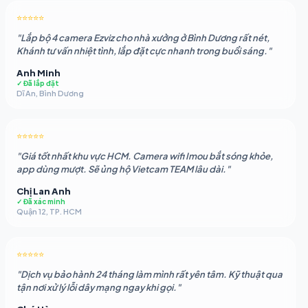
2.050.883 ₫.
là:
⭐⭐⭐⭐⭐
1.862.479 ₫.
"Lắp bộ 4 camera Ezviz cho nhà xưởng ở Bình Dương rất nét,
Khánh tư vấn nhiệt tình, lắp đặt cực nhanh trong buổi sáng."
Anh Minh
✓ Đã lắp đặt
Dĩ An, Bình Dương
⭐⭐⭐⭐⭐
"Giá tốt nhất khu vực HCM. Camera wifi Imou bắt sóng khỏe,
app dùng mượt. Sẽ ủng hộ Vietcam TEAM lâu dài."
Chị Lan Anh
✓ Đã xác minh
Quận 12, TP. HCM
⭐⭐⭐⭐⭐
"Dịch vụ bảo hành 24 tháng làm mình rất yên tâm. Kỹ thuật qua
tận nơi xử lý lỗi dây mạng ngay khi gọi."