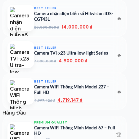
là:
tại
50.000.000 ₫.
là:
BEST SELLER
35.000.000 ₫.
Camera nhận diện biển số Hikvision iDS-
🔥
CGT43L
Giá
Giá
14.000.000
₫
20.000.000
₫
gốc
hiện
là:
tại
20.000.000 ₫.
là:
BEST SELLER
14.000.000 ₫.
Camera TVI-x23 Ultra-low-light Series
🔥
Giá
Giá
4.900.000
₫
7.000.000
₫
gốc
hiện
là:
tại
7.000.000 ₫.
là:
BEST SELLER
4.900.000 ₫.
Camera WiFi Thông Minh Model 227 –
🔥
Full HD
Giá
Giá
4.719.147
₫
4.997.426
₫
gốc
hiện
là:
tại
Hàng Đầu
4.997.426 ₫.
là:
4.719.147 ₫.
PREMIUM QUALITY
Camera WiFi Thông Minh Model 67 – Full
🏆
HD