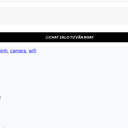
CHAT ZALO TƯ VẤN NGAY
ninh
,
camera
,
wifi
!