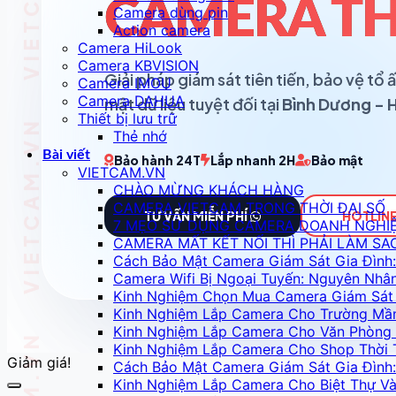
CAMERA TH
Camera dùng pin
Action camera
Camera HiLook
Camera KBVISION
Giải pháp giám sát tiên tiến, bảo vệ t
Camera IMOU
Camera DAHUA
mật dữ liệu tuyệt đối tại
Bình Dương - 
Thiết bị lưu trữ
Thẻ nhớ
Bài viết
Bảo hành 24T
Lắp nhanh 2H
Bảo mật
VIETCAM.VN
CHÀO MỪNG KHÁCH HÀNG
CAMERA VIETCAM TRONG THỜI ĐẠI SỐ
TƯ VẤN MIỄN PHÍ
HOTLINE
7 MẸO SỬ DỤNG CAMERA DOANH NGHI
CAMERA MẤT KẾT NỐI THÌ PHẢI LÀM SA
Cách Bảo Mật Camera Giám Sát Gia Đình:
Camera Wifi Bị Ngoại Tuyến: Nguyên Nhâ
Kinh Nghiệm Chọn Mua Camera Giám Sát 
Kinh Nghiệm Lắp Camera Cho Trường Mầ
Kinh Nghiệm Lắp Camera Cho Văn Phòng 
Kinh Nghiệm Lắp Camera Cho Shop Thời 
Giảm giá!
Cách Bảo Mật Camera Giám Sát Gia Đình:
Kinh Nghiệm Lắp Camera Cho Biệt Thự 