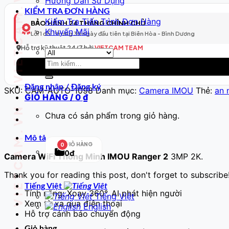
VIETCAM.VN VIETCAM.VN VIETCAM.VN VIETCAM.VN VIETCAM.VN VIETCAM.VN
Hướng Dẫn Sử Dụng
Minh
KIỂM TRA ĐƠN HÀNG
Model
Kiểm Tra Tiến Trình Đơn Hàng
BẢO HÀNH 24 THÁNG CHÍNH CHỦ
99
Khuyến Mãi
Lỗi 1 đổi 1 trong 30 ngày đầu tiên tại Biên Hòa - Bình Dương
–
Full
Hỗ trợ kỹ thuật 24/7 bởi
VIETCAM TEAM
HD
Tìm
số
kiếm:
lượng
Đăng nhập / Đăng ký
SKU:
CAM-AUTO-1098
Danh mục:
Camera IMOU
Thẻ:
an 
GIỎ HÀNG /
0
₫
Chưa có sản phẩm trong giỏ hàng.
Mô tả
GIỎ HÀNG
0
0đ
Camera WiFi Thông Minh IMOU Ranger 2
3MP 2K.
Thank you for reading this post, don't forget to subscribe
Tiếng Việt
Tính năng: Xoay 360°, AI phát hiện người
Tiếng Việt
Xem từ xa qua điện thoại
English
Hỗ trợ cảnh báo chuyển động
Giỏ hàng