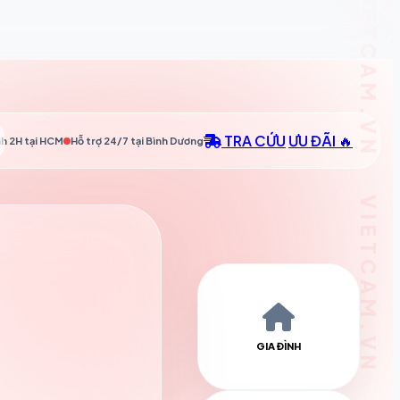
TRA CỨU
ƯU ĐÃI 🔥
h 2H tại
HCM
Hỗ trợ 24/7 tại
Bình Dương
GIA ĐÌNH