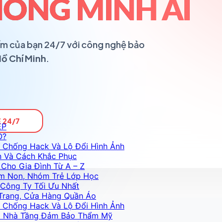
ÔNG MINH AI
ổ ấm của bạn 24/7 với công nghệ bảo
Hồ Chí Minh
.
 24/7
ỆP
O?
 Chống Hack Và Lộ Đổi Hình Ảnh
n Và Cách Khắc Phục
Cho Gia Đình Từ A – Z
m Non, Nhóm Trẻ Lớp Học
Công Ty Tối Ưu Nhất
Trang, Cửa Hàng Quần Áo
 Chống Hack Và Lộ Đổi Hình Ảnh
Và Nhà Tầng Đảm Bảo Thẩm Mỹ