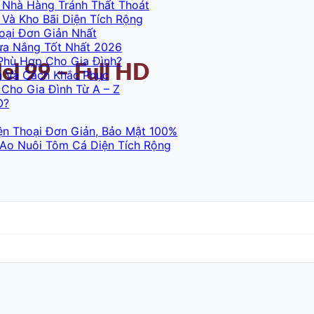
 Nhà Hàng Tránh Thất Thoát
Và Kho Bãi Diện Tích Rộng
oại Đơn Giản Nhất
ưa Nắng Tốt Nhất 2026
Phù Hợp Cho Gia Đình?
l 99 – Full HD
n Và Cách Khắc Phục
Cho Gia Đình Từ A – Z
O?
ện Thoại Đơn Giản, Bảo Mật 100%
 Ao Nuôi Tôm Cá Diện Tích Rộng