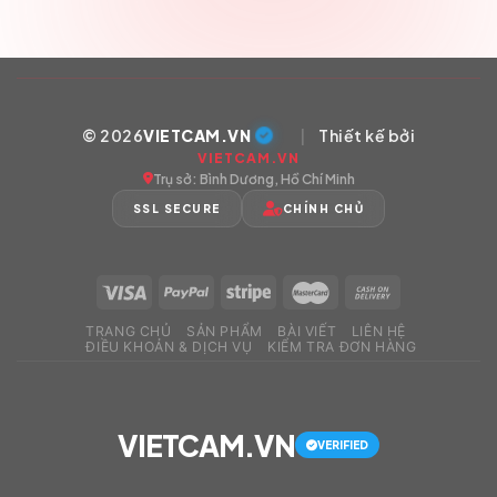
© 2026
VIETCAM.VN
|
Thiết kế bởi
VIETCAM.VN
Trụ sở: Bình Dương, Hồ Chí Minh
SSL SECURE
CHÍNH CHỦ
TRANG CHỦ
SẢN PHẨM
BÀI VIẾT
LIÊN HỆ
ĐIỀU KHOẢN & DỊCH VỤ
KIỂM TRA ĐƠN HÀNG
VIETCAM.VN
VERIFIED