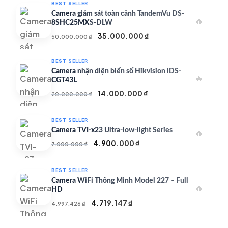
BEST SELLER
Camera giám sát toàn cảnh TandemVu DS-
🔥
8SHC25MXS-DLW
Giá
Giá
35.000.000
₫
50.000.000
₫
gốc
hiện
là:
tại
BEST SELLER
50.000.000 ₫.
là:
Camera nhận diện biển số Hikvision iDS-
🔥
35.000.000 ₫.
CGT43L
Giá
Giá
14.000.000
₫
20.000.000
₫
gốc
hiện
là:
tại
BEST SELLER
20.000.000 ₫.
là:
Camera TVI-x23 Ultra-low-light Series
🔥
14.000.000 ₫.
Giá
Giá
4.900.000
₫
7.000.000
₫
gốc
hiện
là:
tại
BEST SELLER
7.000.000 ₫.
là:
Camera WiFi Thông Minh Model 227 – Full
🔥
4.900.000 ₫.
HD
Giá
Giá
4.719.147
₫
4.997.426
₫
gốc
hiện
là:
tại