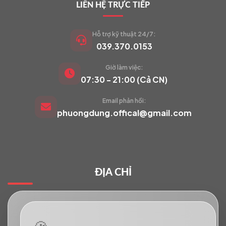
LIÊN HỆ TRỰC TIẾP
Hỗ trợ kỹ thuật 24/7:
039.370.0153
Giờ làm việc:
VIETCAM.VN
07:30 - 21:00 (Cả CN)
VC
Đang trực tuyến
Email phản hồi:
phuongdung.offical@gmail.com
Báo giá Camera
Tư vấn lắp đặt
ĐỊA CHỈ
Hỗ trợ kỹ thuật