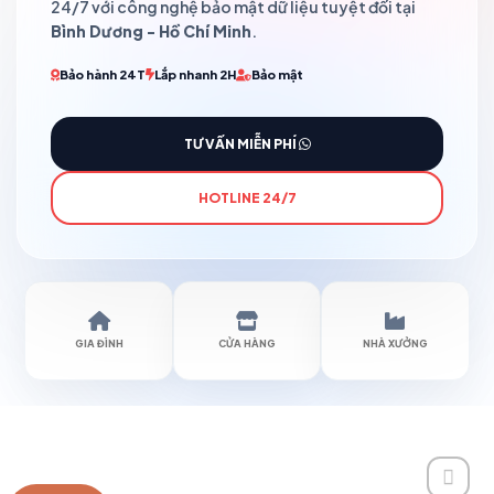
24/7 với công nghệ bảo mật dữ liệu tuyệt đối tại
Bình Dương - Hồ Chí Minh
.
Bảo hành 24T
Lắp nhanh 2H
Bảo mật
TƯ VẤN MIỄN PHÍ
HOTLINE 24/7
GIA ĐÌNH
CỬA HÀNG
NHÀ XƯỞNG