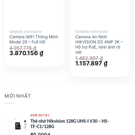
CAMERA HIKVISION
CAMERA HIKVISION
Camera WiFi Thông Minh
Camera An Ninh
Model 29 – Full HD
HIKVISION DS 4MP 2K –
Hỗ trợ PoE, hình ảnh rõ
4.057.776
₫
Giá
3.870.156
₫
Giá
nét
gốc
hiện
1.462.997
₫
là:
tại
Giá
1.157.897
₫
Giá
4.057.776 ₫.
là:
gốc
hiện
3.870.156 ₫.
là:
tại
1.462.997 ₫.
là:
1.157.897 ₫.
MỚI NHẤT
NEW ENTRY
Thẻ nhớ Hikvision 128G UHS-I V30 – HS-
TF-C1/128G
80.000
₫