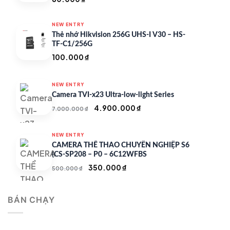
NEW ENTRY
Thẻ nhớ Hikvision 256G UHS-I V30 – HS-
TF-C1/256G
100.000
₫
NEW ENTRY
Camera TVI-x23 Ultra-low-light Series
Giá
Giá
4.900.000
₫
7.000.000
₫
gốc
hiện
là:
tại
NEW ENTRY
7.000.000 ₫.
là:
CAMERA THỂ THAO CHUYÊN NGHIỆP S6
4.900.000 ₫.
(CS-SP208 – P0 – 6C12WFBS
Giá
Giá
350.000
₫
500.000
₫
gốc
hiện
là:
tại
BÁN CHẠY
500.000 ₫.
là:
350.000 ₫.