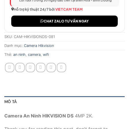
Lỗi 1 đổi 1 trong 30 ngày đầu tiên tại Biên Hòa - Bình Dương
Hỗ trợ kỹ thuật 24/7 bởi
VIETCAM TEAM
CHAT ZALO TƯ VẤN NGAY
SKU:
CAM-HIKVISIONDS-081
Danh mục:
Camera Hikvision
Thẻ:
an ninh
,
camera
,
wifi
MÔ TẢ
Camera An Ninh HIKVISION DS
4MP 2K.
Thank you for reading this post, don't forget to