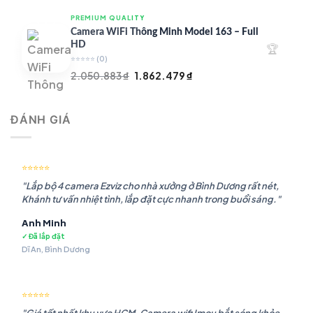
là:
tại
PREMIUM QUALITY
1.948.107 ₫.
là:
Camera WiFi Thông Minh Model 163 – Full
1.541.483 ₫.
HD
🏆
⭐⭐⭐⭐⭐
(0)
Giá
Giá
2.050.883
₫
1.862.479
₫
gốc
hiện
là:
tại
ĐÁNH GIÁ
2.050.883 ₫.
là:
1.862.479 ₫.
⭐⭐⭐⭐⭐
"Lắp bộ 4 camera Ezviz cho nhà xưởng ở Bình Dương rất nét,
Khánh tư vấn nhiệt tình, lắp đặt cực nhanh trong buổi sáng."
Anh Minh
✓ Đã lắp đặt
Dĩ An, Bình Dương
⭐⭐⭐⭐⭐