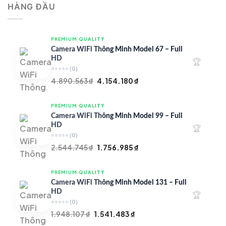
HÀNG ĐẦU
4.997.426 ₫.
là:
4.719.147 ₫.
PREMIUM QUALITY
Camera WiFi Thông Minh Model 67 – Full
HD
🏆
⭐⭐⭐⭐⭐
(0)
Giá
Giá
4.890.563
₫
4.154.180
₫
gốc
hiện
là:
tại
PREMIUM QUALITY
4.890.563 ₫.
là:
Camera WiFi Thông Minh Model 99 – Full
4.154.180 ₫.
HD
🏆
⭐⭐⭐⭐⭐
(0)
Giá
Giá
2.544.745
₫
1.756.985
₫
gốc
hiện
là:
tại
PREMIUM QUALITY
2.544.745 ₫.
là:
Camera WiFi Thông Minh Model 131 – Full
1.756.985 ₫.
HD
🏆
⭐⭐⭐⭐⭐
(0)
Giá
Giá
1.948.107
₫
1.541.483
₫
gốc
hiện