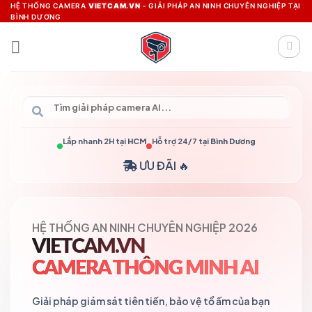
Skip
HỆ THỐNG CAMERA
VIETCAM.VN
- GIẢI PHÁP AN NINH CHUYÊN NGHIỆP TẠI
BÌNH DƯƠNG
to
content
Lắp nhanh 2H tại
HCM
Hỗ trợ 24/7 tại
Bình Dương
ƯU ĐÃI 🔥
HỆ THỐNG AN NINH CHUYÊN NGHIỆP 2026
VIETCAM.VN
CAMERA THÔNG MINH AI
Giải pháp giám sát tiên tiến, bảo vệ tổ ấm của bạn