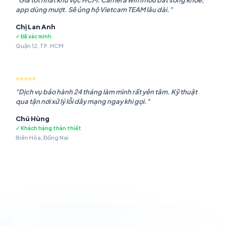
"Giá tốt nhất khu vực HCM. Camera wifi Imou bắt sóng khỏe,
app dùng mượt. Sẽ ủng hộ Vietcam TEAM lâu dài."
Chị Lan Anh
✓ Đã xác minh
Quận 12, TP. HCM
⭐⭐⭐⭐⭐
"Dịch vụ bảo hành 24 tháng làm mình rất yên tâm. Kỹ thuật
qua tận nơi xử lý lỗi dây mạng ngay khi gọi."
Chú Hùng
✓ Khách hàng thân thiết
Biên Hòa, Đồng Nai