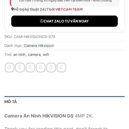
Lỗi 1 đổi 1 trong 30 ngày đầu tiên tại Biên Hòa - Bình Dương
Hỗ trợ kỹ thuật 24/7 bởi
VIETCAM TEAM
CHAT ZALO TƯ VẤN NGAY
SKU:
CAM-HIKVISIONDS-079
Danh mục:
Camera Hikvision
Thẻ:
an ninh
,
camera
,
wifi
MÔ TẢ
Camera An Ninh HIKVISION DS
4MP 2K.
Thank you for reading this post, don't forget to