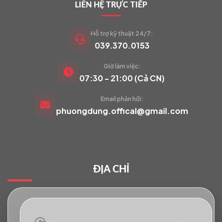
LIÊN HỆ TRỰC TIẾP
Hỗ trợ kỹ thuật 24/7:
039.370.0153
Giờ làm việc:
VIETCAM.VN
07:30 - 21:00 (Cả CN)
VC
Đang trực tuyến
Email phản hồi:
phuongdung.offical@gmail.com
Báo giá Camera
Tư vấn lắp đặt
ĐỊA CHỈ
Hỗ trợ kỹ thuật