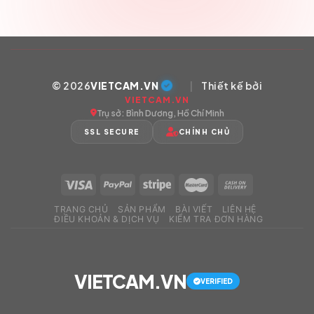
© 2026
VIETCAM.VN
|
Thiết kế bởi
VIETCAM.VN
Trụ sở: Bình Dương, Hồ Chí Minh
SSL SECURE
CHÍNH CHỦ
TRANG CHỦ
SẢN PHẨM
BÀI VIẾT
LIÊN HỆ
ĐIỀU KHOẢN & DỊCH VỤ
KIỂM TRA ĐƠN HÀNG
VIETCAM.VN
VERIFIED