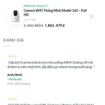
là:
tại
PREMIUM QUALITY
1.948.107 ₫.
là:
Camera WiFi Thông Minh Model 163 – Full
1.541.483 ₫.
HD
🏆
⭐⭐⭐⭐⭐
(0)
Giá
Giá
2.050.883
₫
1.862.479
₫
gốc
hiện
là:
tại
ĐÁNH GIÁ
2.050.883 ₫.
là:
1.862.479 ₫.
⭐⭐⭐⭐⭐
"Lắp bộ 4 camera Ezviz cho nhà xưởng ở Bình Dương rất nét,
Khánh tư vấn nhiệt tình, lắp đặt cực nhanh trong buổi sáng."
Anh Minh
✓ Đã lắp đặt
Dĩ An, Bình Dương
⭐⭐⭐⭐⭐