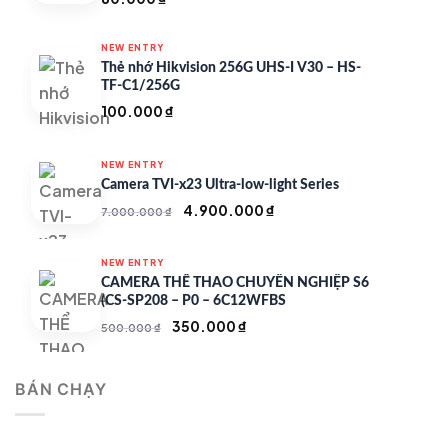
NEW ENTRY
Thẻ nhớ Hikvision 256G UHS-I V30 – HS-
TF-C1/256G
100.000
₫
NEW ENTRY
Camera TVI-x23 Ultra-low-light Series
Giá
Giá
4.900.000
₫
7.000.000
₫
gốc
hiện
là:
tại
NEW ENTRY
7.000.000 ₫.
là:
CAMERA THỂ THAO CHUYÊN NGHIỆP S6
4.900.000 ₫.
(CS-SP208 – P0 – 6C12WFBS
Giá
Giá
350.000
₫
500.000
₫
gốc
hiện
là:
tại
BÁN CHẠY
500.000 ₫.
là:
350.000 ₫.