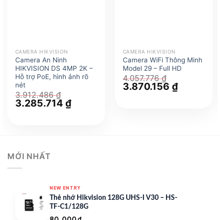
CAMERA HIKVISION
CAMERA HIKVISION
Camera An Ninh
Camera WiFi Thông Minh
HIKVISION DS 4MP 2K –
Model 29 – Full HD
Hỗ trợ PoE, hình ảnh rõ
4.057.776
₫
Giá
3.870.156
₫
Giá
nét
gốc
hiện
3.912.486
₫
là:
tại
Giá
3.285.714
₫
Giá
4.057.776 ₫.
là:
gốc
hiện
3.870.156 
là:
tại
3.912.486 ₫.
là:
3.285.714 ₫.
MỚI NHẤT
NEW ENTRY
Thẻ nhớ Hikvision 128G UHS-I V30 – HS-
TF-C1/128G
80.000
₫