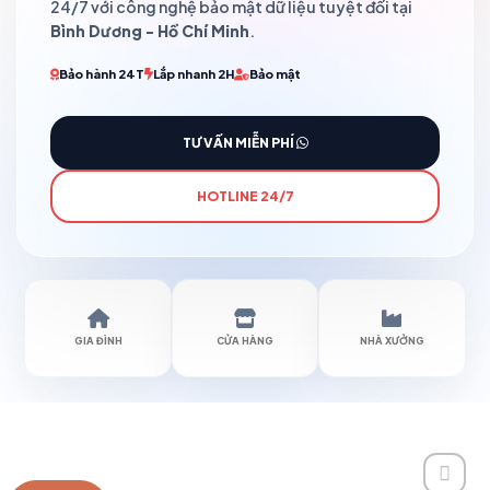
24/7 với công nghệ bảo mật dữ liệu tuyệt đối tại
Bình Dương - Hồ Chí Minh
.
Bảo hành 24T
Lắp nhanh 2H
Bảo mật
TƯ VẤN MIỄN PHÍ
HOTLINE 24/7
GIA ĐÌNH
CỬA HÀNG
NHÀ XƯỞNG