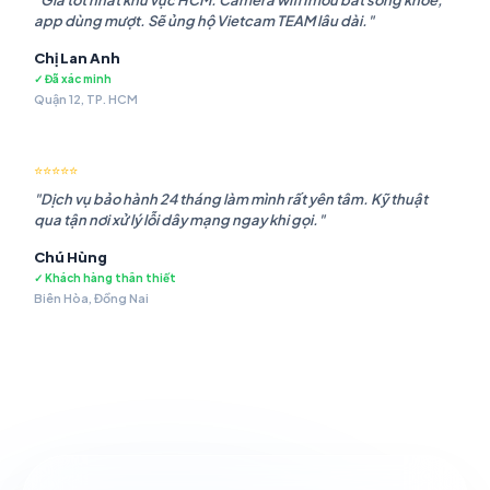
"Giá tốt nhất khu vực HCM. Camera wifi Imou bắt sóng khỏe,
app dùng mượt. Sẽ ủng hộ Vietcam TEAM lâu dài."
Chị Lan Anh
✓ Đã xác minh
Quận 12, TP. HCM
⭐⭐⭐⭐⭐
"Dịch vụ bảo hành 24 tháng làm mình rất yên tâm. Kỹ thuật
qua tận nơi xử lý lỗi dây mạng ngay khi gọi."
Chú Hùng
✓ Khách hàng thân thiết
Biên Hòa, Đồng Nai