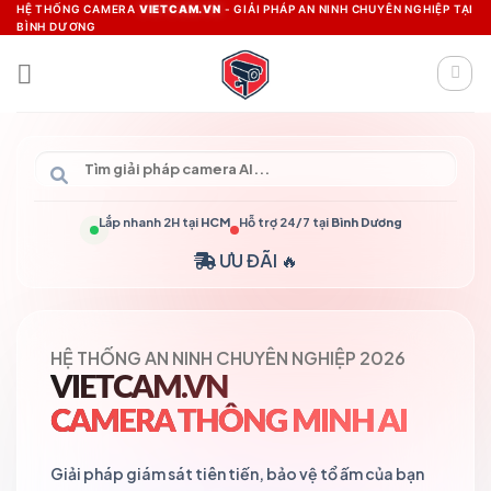
Skip
HỆ THỐNG CAMERA
VIETCAM.VN
- GIẢI PHÁP AN NINH CHUYÊN NGHIỆP TẠI
BÌNH DƯƠNG
to
content
Lắp nhanh 2H tại
HCM
Hỗ trợ 24/7 tại
Bình Dương
ƯU ĐÃI 🔥
HỆ THỐNG AN NINH CHUYÊN NGHIỆP 2026
VIETCAM.VN
CAMERA THÔNG MINH AI
Giải pháp giám sát tiên tiến, bảo vệ tổ ấm của bạn