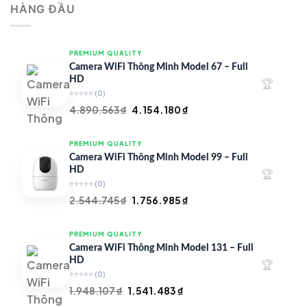
HÀNG ĐẦU
4.997.426 ₫.
là:
4.719.147 ₫.
PREMIUM QUALITY
Camera WiFi Thông Minh Model 67 – Full
HD
🏆
⭐⭐⭐⭐⭐
(0)
Giá
Giá
4.890.563
₫
4.154.180
₫
gốc
hiện
là:
tại
PREMIUM QUALITY
4.890.563 ₫.
là:
Camera WiFi Thông Minh Model 99 – Full
4.154.180 ₫.
HD
🏆
⭐⭐⭐⭐⭐
(0)
Giá
Giá
2.544.745
₫
1.756.985
₫
gốc
hiện
là:
tại
PREMIUM QUALITY
2.544.745 ₫.
là:
Camera WiFi Thông Minh Model 131 – Full
1.756.985 ₫.
HD
🏆
⭐⭐⭐⭐⭐
(0)
Giá
Giá
1.948.107
₫
1.541.483
₫
gốc
hiện