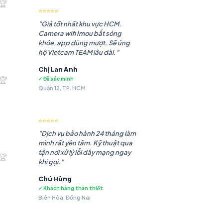
🏆
⭐⭐⭐⭐⭐
"Giá tốt nhất khu vực HCM.
Camera wifi Imou bắt sóng
khỏe, app dùng mượt. Sẽ ủng
hộ Vietcam TEAM lâu dài."
Chị Lan Anh
.985 ₫.
🏆
✓ Đã xác minh
Quận 12, TP. HCM
⭐⭐⭐⭐⭐
"Dịch vụ bảo hành 24 tháng làm
mình rất yên tâm. Kỹ thuật qua
.483 ₫.
tận nơi xử lý lỗi dây mạng ngay
🏆
khi gọi."
Chú Hùng
✓ Khách hàng thân thiết
Biên Hòa, Đồng Nai