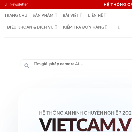
Skip
Newsletter
HỆ THỐNG 
to
TRANG CHỦ
SẢN PHẨM
BÀI VIẾT
LIÊN HỆ
content
ĐIỀU KHOẢN & DỊCH VỤ
KIỂM TRA ĐƠN HÀNG
HỆ THỐNG AN NINH CHUYÊN NGHIỆP 202
VIETCAM.