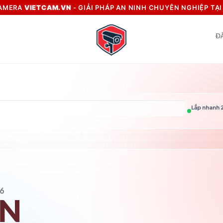
CAMERA
VIETCAM.VN
- GIẢI PHÁP AN NINH CHUYÊN NGHIỆP TẠ
Đ
Lắp nhanh 2
6
VN