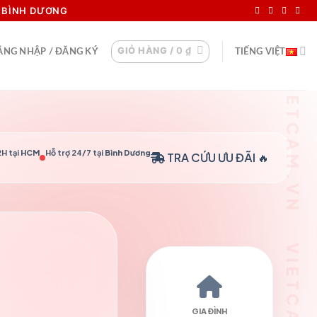
I BÌNH DƯƠNG
GIỎ HÀNG /
0
₫
ĂNG NHẬP / ĐĂNG KÝ
TIẾNG VIỆT
H tại
HCM
Hỗ trợ 24/7 tại
Bình Dương
TRA CỨU
ƯU ĐÃI 🔥
GIA ĐÌNH