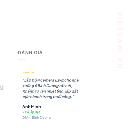
ĐÁNH GIÁ
⭐⭐⭐⭐⭐
"Lắp bộ 4 camera Ezviz cho nhà
xưởng ở Bình Dương rất nét,
🏆
Khánh tư vấn nhiệt tình, lắp đặt
cực nhanh trong buổi sáng."
Anh Minh
✓ Đã lắp đặt
Dĩ An, Bình Dương
.180 ₫.