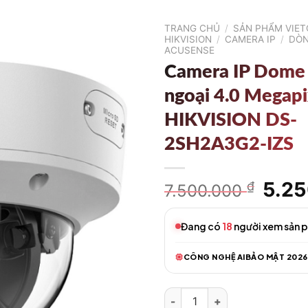
TRANG CHỦ
/
SẢN PHẨM VIE
HIKVISION
/
CAMERA IP
/
DÒN
ACUSENSE
Camera IP Dome
ngoại 4.0 Megapi
HIKVISION DS-
2SH2A3G2-IZS
Giá
5.2
₫
7.500.000
gốc
là:
Đang có
18
người xem sản 
7.500
CÔNG NGHỆ AI
BẢO MẬT 2026
Camera IP Dome hồng ngoại 