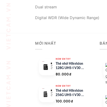
VIETCAM.VN VIETCAM.VN VIETCAM.VN VIETCAM.VN VIETCAM.VN VIETCAM.VN
Dual stream
Digital WDR (Wide Dynamic Range)
MỚI NHẤT
BÁ
NEW ENTRY
Thẻ nhớ Hikvision
128G UHS-I V30 –
HS-TF-C1/128G
80.000
₫
NEW ENTRY
Thẻ nhớ Hikvision
256G UHS-I V30 –
HS-TF-C1/256G
100.000
₫