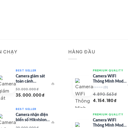
N CHẠY
HÀNG ĐẦU
BEST SELLER
PREMIUM QUALITY
Camera giám sát
Camera WiFi
toàn cảnh
Thông Minh Model
🔥
TandemVu DS-
67 – Full HD
⭐⭐⭐⭐⭐
(0)
50.000.000
₫
8SHC25MXS-DLW
4.890.563
₫
Giá
Giá
35.000.000
₫
Giá
Giá
4.154.180
₫
gốc
hiện
gốc
hiện
là:
tại
BEST SELLER
là:
tại
50.000.000 ₫.
là:
Camera nhận diện
PREMIUM QUALITY
4.890.563 ₫.
là:
35.000.000 ₫.
biển số Hikvision
Camera WiFi
🔥
4.154
iDS-CGT43L
Thông Minh Model
20.000.000
₫