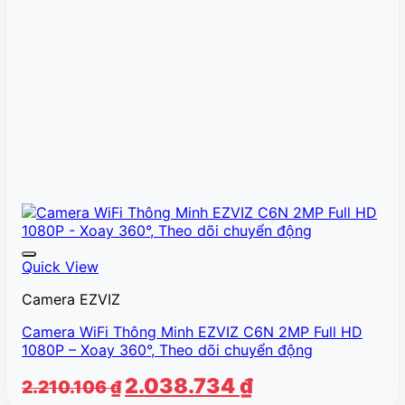
Quick View
Camera EZVIZ
Camera WiFi Thông Minh EZVIZ C6N 2MP Full HD
1080P – Xoay 360°, Theo dõi chuyển động
Giá
Giá
2.038.734
₫
2.210.106
₫