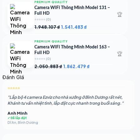
PREMIUM QUALITY
2.544.745 ₫.
là:
Camera WiFi Thông Minh Model 131 –
1.756.985 ₫.
🏆
Full HD
⭐⭐⭐⭐⭐
(0)
Giá
Giá
1.948.107
₫
1.541.483
₫
gốc
hiện
là:
tại
PREMIUM QUALITY
1.948.107 ₫.
là:
Camera WiFi Thông Minh Model 163 –
1.541.483 ₫.
🏆
Full HD
⭐⭐⭐⭐⭐
(0)
Giá
Giá
2.050.883
₫
1.862.479
₫
gốc
hiện
Đánh GIá
là:
tại
2.050.883 ₫.
là:
⭐⭐⭐⭐⭐
1.862.479 ₫.
"Lắp bộ 4 camera Ezviz cho nhà xưởng ở Bình Dương rất nét,
Khánh tư vấn nhiệt tình, lắp đặt cực nhanh trong buổi sáng."
Anh Minh
✓ Đã lắp đặt
Dĩ An, Bình Dương