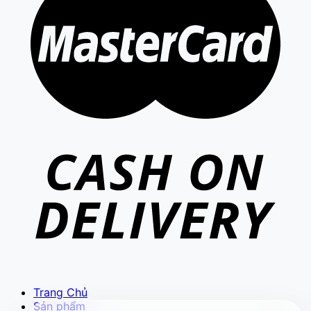
VIETCAM.VN
VC
Đang trực tuyến
Báo giá Camera
Tư vấn lắp đặt
Hỗ trợ kỹ thuật
Trang Chủ
Sản phẩm