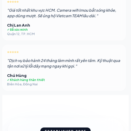
⭐⭐⭐⭐⭐
"Giá tốt nhất khu vực HCM. Camera wifi Imou bắt sóng khỏe,
app dùng mượt. Sẽ ủng hộ Vietcam TEAM lâu dài."
Chị Lan Anh
✓ Đã xác minh
Quận 12, TP. HCM
⭐⭐⭐⭐⭐
"Dịch vụ bảo hành 24 tháng làm mình rất yên tâm. Kỹ thuật qua
tận nơi xử lý lỗi dây mạng ngay khi gọi."
Chú Hùng
✓ Khách hàng thân thiết
Biên Hòa, Đồng Nai