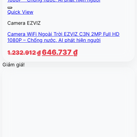
Quick View
Camera EZVIZ
Camera WiFi Ngoài Trời EZVIZ C3N 2MP Full HD
1080P – Chống nước, AI phát hiện người
Giá
Giá
646.737
₫
1.232.912
₫
gốc
hiện
Giảm giá!
là:
tại
1.232.912 ₫.
là:
646.737 ₫.