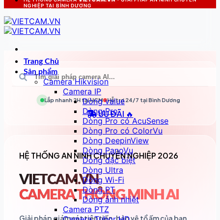
NGHIỆP TẠI BÌNH DƯƠNG
Trang Chủ
Sản phẩm
Camera Hikvision
Camera IP
Dòng value
Lắp nhanh 2H tại
HCM
Hỗ trợ 24/7 tại
Bình Dương
Dòng Pro
ƯU ĐÃI 🔥
Dòng Pro có AcuSense
Dòng Pro có ColorVu
Dòng DeepinView
Dòng PanoVu
HỆ THỐNG AN NINH CHUYÊN NGHIỆP 2026
Dòng đặc biệt
Dòng Ultra
VIETCAM.VN
Dòng Wi-Fi
Dòng PT
CAMERA THÔNG MINH AI
Dòng ảnh nhiệt
Camera PTZ
Giải pháp giám sát tiên tiến, bảo vệ tổ ấm của bạn
Camera Tubor HD