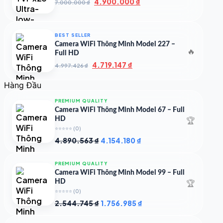
Giá
Giá
4.900.000
₫
7.000.000
₫
gốc
hiện
là:
tại
7.000.000 ₫.
là:
BEST SELLER
4.900.000 ₫.
Camera WiFi Thông Minh Model 227 –
🔥
Full HD
Giá
Giá
4.719.147
₫
4.997.426
₫
gốc
hiện
là:
tại
Hàng Đầu
4.997.426 ₫.
là:
4.719.147 ₫.
PREMIUM QUALITY
Camera WiFi Thông Minh Model 67 – Full
🏆
HD
⭐⭐⭐⭐⭐
(0)
Giá
Giá
4.890.563
₫
4.154.180
₫
gốc
hiện
là:
tại
PREMIUM QUALITY
4.890.563 ₫.
là:
Camera WiFi Thông Minh Model 99 – Full
4.154.180 ₫.
🏆
HD
⭐⭐⭐⭐⭐
(0)
Giá
Giá
2.544.745
₫
1.756.985
₫
gốc
hiện
là:
tại