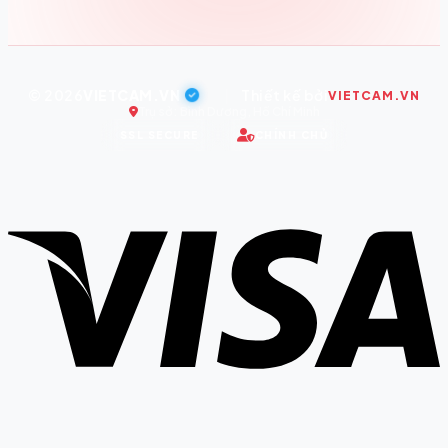
© 2026
VIETCAM.VN
|
Thiết kế bởi
VIETCAM.VN
Trụ sở: Bình Dương, Hồ Chí Minh
SSL SECURE
CHÍNH CHỦ