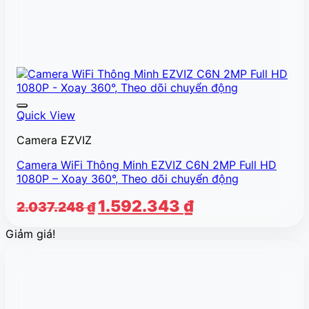
Quick View
Camera EZVIZ
Camera WiFi Thông Minh EZVIZ C6N 2MP Full HD
1080P – Xoay 360°, Theo dõi chuyển động
Giá
Giá
1.592.343
₫
2.037.248
₫
gốc
hiện
Giảm giá!
là:
tại
2.037.248 ₫.
là:
1.592.343 ₫.