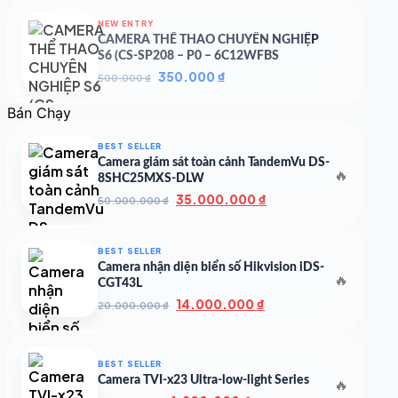
7.000.000 ₫.
là:
NEW ENTRY
4.900.000 ₫.
CAMERA THỂ THAO CHUYÊN NGHIỆP
S6 (CS-SP208 – P0 – 6C12WFBS
Giá
Giá
350.000
₫
500.000
₫
gốc
hiện
là:
tại
Bán Chạy
500.000 ₫.
là:
350.000 ₫.
BEST SELLER
Camera giám sát toàn cảnh TandemVu DS-
🔥
8SHC25MXS-DLW
Giá
Giá
35.000.000
₫
50.000.000
₫
gốc
hiện
là:
tại
50.000.000 ₫.
là:
BEST SELLER
35.000.000 ₫.
Camera nhận diện biển số Hikvision iDS-
🔥
CGT43L
Giá
Giá
14.000.000
₫
20.000.000
₫
gốc
hiện
là:
tại
20.000.000 ₫.
là:
BEST SELLER
14.000.000 ₫.
Camera TVI-x23 Ultra-low-light Series
🔥