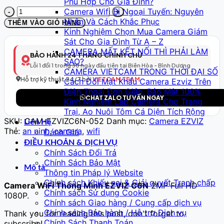
Phù Hợp Cho Gia Đình?
Camera
Camera Wifi Bị Ngoại Tuyến: Nguyên
WiFi
Nhân Và Cách Khắc Phục
THÊM VÀO GIỎ HÀNG
Thông
Kinh Nghiệm Chọn Mua Camera Giám
Minh
Sát Cho Gia Đình Từ A – Z
EZVIZ
CAMERA MẤT KẾT NỐI THÌ PHẢI LÀM
BẢO HÀNH 24 THÁNG CHÍNH CHỦ
C6N
SAO?
Lỗi 1 đổi 1 trong 30 ngày đầu tiên tại Biên Hòa - Bình Dương
2MP
CAMERA VIETCAM TRONG THỜI ĐẠI SỐ
Full
Hỗ trợ kỹ thuật 24/7 bởi
VIETCAM TEAM
Cách Đổi Mật Khẩu Camera Ezviz Trên
HD
Điện Thoại Đơn Giản, Bảo Mật 100%
CHAT ZALO TƯ VẤN NGAY
1080P
Kinh Nghiệm Lắp Camera Cho Trang
-
Trại, Ao Nuôi Tôm Cá Diện Tích Rộng
Xoay
SKU:
CAM-EZVIZC6N-052
Danh mục:
Camera EZVIZ
Liên Hệ
360°,
Thẻ:
an ninh
,
camera
,
wifi
Đánh Giá
Theo
ĐIỀU KHOẢN & DỊCH VỤ
dõi
Chính Sách Đổi Trả
chuyển
Chính Sách Bảo Mật
Mô tả
động
Thông tin Pháp lý Website
số
Chính sách Khiếu nại & Giải quyết Tranh chấp
Camera WiFi Thông Minh EZVIZ C6N
2MP Full HD
lượng
Chính sách Sử dụng Cookie
1080P.
Chính sách Giao hàng / Cung cấp dịch vụ
Chính sách Bảo hành / Hỗ trợ Dịch vụ
Thank you for reading this post, don't forget to
Chính Sách Thanh Toán
subscribe!