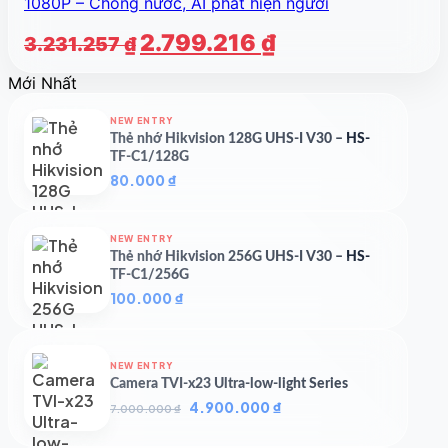
1080P – Chống nước, AI phát hiện người
Giá
Giá
2.799.216
₫
3.231.257
₫
gốc
hiện
Mới Nhất
là:
tại
3.231.257 ₫.
là:
NEW ENTRY
2.799.216 ₫.
Thẻ nhớ Hikvision 128G UHS-I V30 – HS-
TF-C1/128G
80.000
₫
NEW ENTRY
Thẻ nhớ Hikvision 256G UHS-I V30 – HS-
TF-C1/256G
100.000
₫
NEW ENTRY
Camera TVI-x23 Ultra-low-light Series
Giá
Giá
4.900.000
₫
7.000.000
₫
gốc
hiện
là:
tại