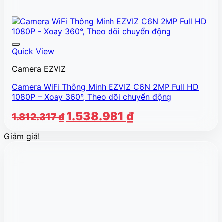
Quick View
Camera EZVIZ
Camera WiFi Thông Minh EZVIZ C6N 2MP Full HD
1080P – Xoay 360°, Theo dõi chuyển động
Giá
Giá
1.538.981
₫
1.812.317
₫
gốc
hiện
Giảm giá!
là:
tại
1.812.317 ₫.
là:
1.538.981 ₫.