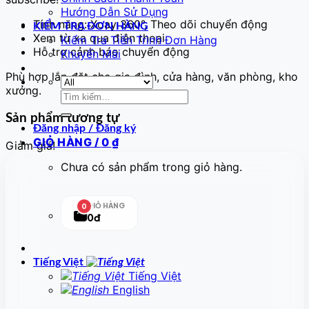
Hướng Dẫn Sử Dụng
Tính năng: Xoay 360°, Theo dõi chuyển động
KIỂM TRA ĐƠN HÀNG
Xem từ xa qua điện thoại
Kiểm Tra Tiến Trình Đơn Hàng
Hỗ trợ cảnh báo chuyển động
Khuyến Mãi
Phù hợp lắp đặt cho gia đình, cửa hàng, văn phòng, kho
xưởng.
Tìm
kiếm:
Sản phẩm tương tự
Đăng nhập / Đăng ký
GIỎ HÀNG /
0
₫
Giảm giá!
Chưa có sản phẩm trong giỏ hàng.
GIỎ HÀNG
0
0đ
Tiếng Việt
Tiếng Việt
English