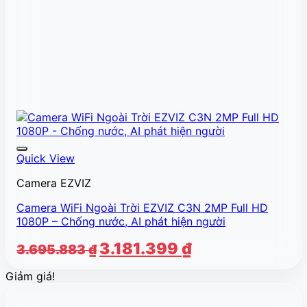
Quick View
Camera EZVIZ
Camera WiFi Ngoài Trời EZVIZ C3N 2MP Full HD
1080P – Chống nước, AI phát hiện người
Giá
Giá
3.181.399
₫
3.695.883
₫
gốc
hiện
Giảm giá!
là:
tại
3.695.883 ₫.
là: