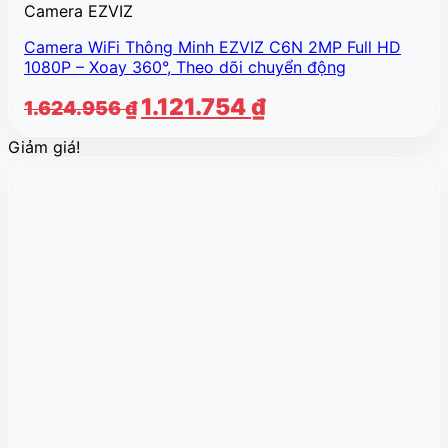
Camera EZVIZ
Camera WiFi Thông Minh EZVIZ C6N 2MP Full HD
1080P – Xoay 360°, Theo dõi chuyển động
Giá
Giá
1.121.754
₫
1.624.956
₫
gốc
hiện
Giảm giá!
là:
tại
1.624.956 ₫.
là:
1.121.754 ₫.