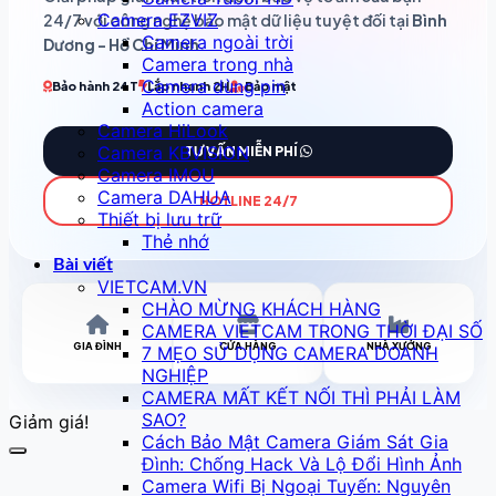
Camera EZVIZ
24/7 với công nghệ bảo mật dữ liệu tuyệt đối tại
Bình
Camera ngoài trời
Dương - Hồ Chí Minh
.
Camera trong nhà
Camera dùng pin
Bảo hành 24T
Lắp nhanh 2H
Bảo mật
Action camera
Camera HiLook
Camera KBVISION
TƯ VẤN MIỄN PHÍ
Camera IMOU
Camera DAHUA
HOTLINE 24/7
Thiết bị lưu trữ
Thẻ nhớ
Bài viết
VIETCAM.VN
CHÀO MỪNG KHÁCH HÀNG
CAMERA VIETCAM TRONG THỜI ĐẠI SỐ
GIA ĐÌNH
CỬA HÀNG
NHÀ XƯỞNG
7 MẸO SỬ DỤNG CAMERA DOANH
NGHIỆP
CAMERA MẤT KẾT NỐI THÌ PHẢI LÀM
SAO?
Giảm giá!
Cách Bảo Mật Camera Giám Sát Gia
Đình: Chống Hack Và Lộ Đổi Hình Ảnh
Camera Wifi Bị Ngoại Tuyến: Nguyên