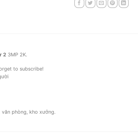
r 2
3MP 2K.
orget to subscribe!
gười
, văn phòng, kho xưởng.