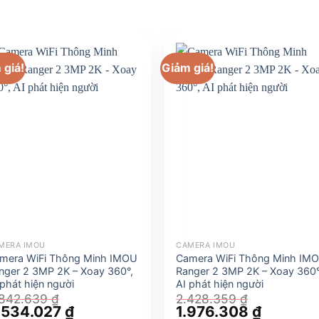
 giá!
Giảm giá!
MERA IMOU
CAMERA IMOU
mera WiFi Thông Minh IMOU
Camera WiFi Thông Minh IM
nger 2 3MP 2K – Xoay 360°,
Ranger 2 3MP 2K – Xoay 360°
 phát hiện người
AI phát hiện người
.842.639
₫
2.428.359
₫
á
.534.027
₫
Giá
Giá
1.976.308
₫
Giá