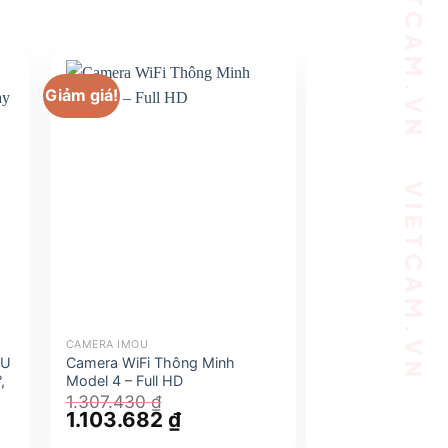
Giảm giá!
Giảm giá!
CAMERA IMOU
CAMERA IMOU
OU
Camera WiFi Thông Minh
Camera WiFi Th
,
Model 4 – Full HD
Ranger 2 3MP 2K
AI phát hiện ngườ
1.307.430
₫
Giá
1.103.682
₫
Giá
2.245.933
₫
gốc
hiện
Giá
1.976.318
₫