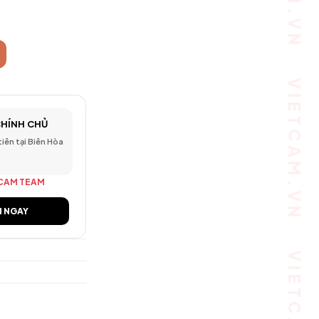
Ranger 2 3MP 2K - Xoay 360°, AI phát hiện người số lượng
CHÍNH CHỦ
 tiên tại Biên Hòa
CAM TEAM
N NGAY