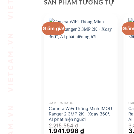
VIETCAM.VN VIETCAM.VN VIETCAM.VN VIETCAM.VN VIETCAM.VN VIETCAM.VN
SẢN PHẨM TƯƠNG TỰ
Giảm giá!
Giảm
CAMERA IMOU
CA
Camera WiFi Thông Minh IMOU
Ca
Ranger 2 3MP 2K – Xoay 360°,
Ra
AI phát hiện người
AI
2.215.554
₫
3
Giá
1.941.998
₫
Giá
Gi
3