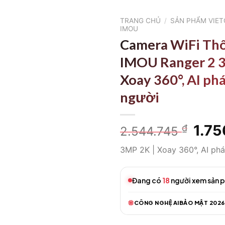
TRANG CHỦ
/
SẢN PHẨM VIE
IMOU
Camera WiFi Th
IMOU Ranger 2 
Xoay 360°, AI phá
người
Giá
1.7
₫
2.544.745
gốc
3MP 2K | Xoay 360°, AI phá
là:
2.54
Đang có
18
người xem sản 
CÔNG NGHỆ AI
BẢO MẬT 2026