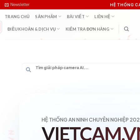
Skip
Newsletter
HỆ THỐNG 
to
TRANG CHỦ
SẢN PHẨM
BÀI VIẾT
LIÊN HỆ
content
ĐIỀU KHOẢN & DỊCH VỤ
KIỂM TRA ĐƠN HÀNG
HỆ THỐNG AN NINH CHUYÊN NGHIỆP 202
VIETCAM.V