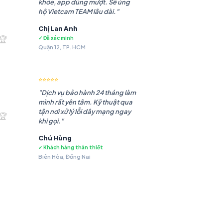
khỏe, app dùng mượt. Sẽ ủng
hộ Vietcam TEAM lâu dài."
Chị Lan Anh
.985 ₫.
🏆
✓ Đã xác minh
Quận 12, TP. HCM
⭐⭐⭐⭐⭐
"Dịch vụ bảo hành 24 tháng làm
mình rất yên tâm. Kỹ thuật qua
.483 ₫.
tận nơi xử lý lỗi dây mạng ngay
🏆
khi gọi."
Chú Hùng
✓ Khách hàng thân thiết
Biên Hòa, Đồng Nai
.479 ₫.