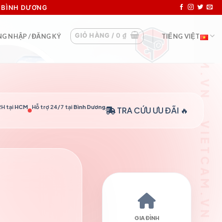
I BÌNH DƯƠNG
GIỎ HÀNG /
0
₫
G NHẬP / ĐĂNG KÝ
TIẾNG VIỆT
H tại
HCM
Hỗ trợ 24/7 tại
Bình Dương
TRA CỨU
ƯU ĐÃI 🔥
GIA ĐÌNH