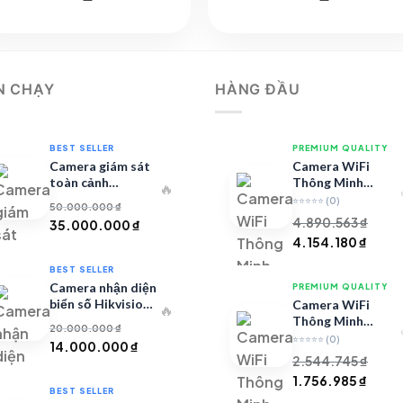
ốc
hiện
gốc
hiện
:
tại
là:
tại
842.639 ₫.
là:
2.428.359 ₫.
là:
3.534.027 ₫.
1.976.30
N CHẠY
HÀNG ĐẦU
BEST SELLER
PREMIUM QUALITY
Camera giám sát
Camera WiFi
toàn cảnh
Thông Minh
🔥
TandemVu DS-
Model 67 – Full
⭐⭐⭐⭐⭐
(0)
50.000.000
₫
8SHC25MXS-DLW
HD
4.890.563
₫
Giá
Giá
35.000.000
₫
Giá
Giá
4.154.180
₫
gốc
hiện
gốc
hiện
là:
tại
BEST SELLER
là:
tại
50.000.000 ₫.
là:
Camera nhận diện
PREMIUM QUALITY
4.890.563 ₫.
là:
35.000.000 ₫.
biển số Hikvision
Camera WiFi
🔥
iDS-CGT43L
4.154
Thông Minh
20.000.000
₫
Model 99 – Full
⭐⭐⭐⭐⭐
(0)
Giá
Giá
14.000.000
₫
HD
2.544.745
₫
gốc
hiện
Giá
Giá
1.756.985
₫
là:
tại
BEST SELLER
gốc
hiện