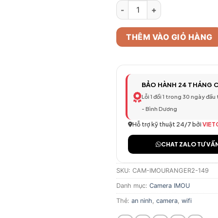
Camera WiFi Thông Minh IMOU 
THÊM VÀO GIỎ HÀNG
BẢO HÀNH 24 THÁNG 
Lỗi 1 đổi 1 trong 30 ngày đầu
- Bình Dương
Hỗ trợ kỹ thuật 24/7 bởi
VIET
CHAT ZALO TƯ VẤ
SKU:
CAM-IMOURANGER2-149
Danh mục:
Camera IMOU
Thẻ:
an ninh
,
camera
,
wifi