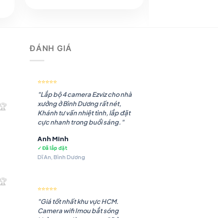
là:
tại
gốc
1.307.430 ₫.
là:
là:
1.103.682 ₫.
2.245.933 ₫.
8 ₫.
ĐÁNH GIÁ
⭐⭐⭐⭐⭐
"Lắp bộ 4 camera Ezviz cho nhà
xưởng ở Bình Dương rất nét,
🏆
Khánh tư vấn nhiệt tình, lắp đặt
cực nhanh trong buổi sáng."
Anh Minh
✓ Đã lắp đặt
Dĩ An, Bình Dương
.180 ₫.
🏆
⭐⭐⭐⭐⭐
"Giá tốt nhất khu vực HCM.
Camera wifi Imou bắt sóng