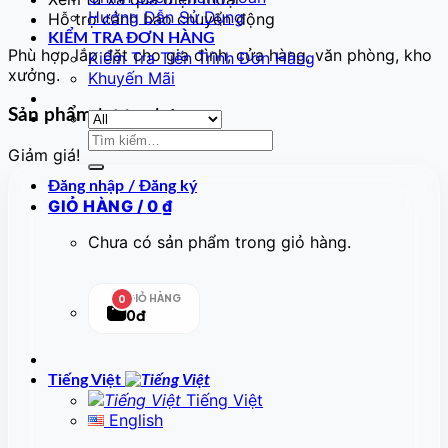
Hướng Dẫn Sử Dụng
Hỗ trợ cảnh báo chuyển động
KIỂM TRA ĐƠN HÀNG
Phù hợp lắp đặt cho gia đình, cửa hàng, văn phòng, kho
Kiểm Tra Tiến Trình Đơn Hàng
xưởng.
Khuyến Mãi
Sản phẩm tương tự
Tìm
Giảm giá!
kiếm:
Đăng nhập / Đăng ký
GIỎ HÀNG /
0
₫
Chưa có sản phẩm trong giỏ hàng.
GIỎ HÀNG
0
0đ
Tiếng Việt
Tiếng Việt
English