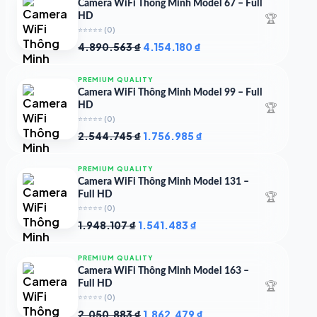
Camera WiFi Thông Minh Model 67 – Full
🏆
HD
⭐⭐⭐⭐⭐
(0)
Giá
Giá
4.890.563
₫
4.154.180
₫
gốc
hiện
là:
tại
PREMIUM QUALITY
4.890.563 ₫.
là:
Camera WiFi Thông Minh Model 99 – Full
4.154.180 ₫.
🏆
HD
⭐⭐⭐⭐⭐
(0)
Giá
Giá
2.544.745
₫
1.756.985
₫
gốc
hiện
là:
tại
PREMIUM QUALITY
2.544.745 ₫.
là:
Camera WiFi Thông Minh Model 131 –
1.756.985 ₫.
🏆
Full HD
⭐⭐⭐⭐⭐
(0)
Giá
Giá
1.948.107
₫
1.541.483
₫
gốc
hiện
là:
tại
PREMIUM QUALITY
1.948.107 ₫.
là:
Camera WiFi Thông Minh Model 163 –
1.541.483 ₫.
🏆
Full HD
⭐⭐⭐⭐⭐
(0)
Giá
Giá
2.050.883
₫
1.862.479
₫