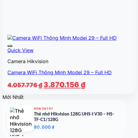
Quick View
Camera Hikvision
Camera WiFi Thông Minh Model 29 – Full HD
Giá
Giá
3.870.156
₫
4.057.776
₫
gốc
hiện
Mới Nhất
là:
tại
4.057.776 ₫.
là:
NEW ENTRY
3.870.156 ₫.
Thẻ nhớ Hikvision 128G UHS-I V30 – HS-
TF-C1/128G
80.000
₫