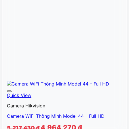
Quick View
Camera Hikvision
Camera WiFi Thông Minh Model 44 – Full HD
Giá
Giá
4.964.270
₫
5.217.430
₫