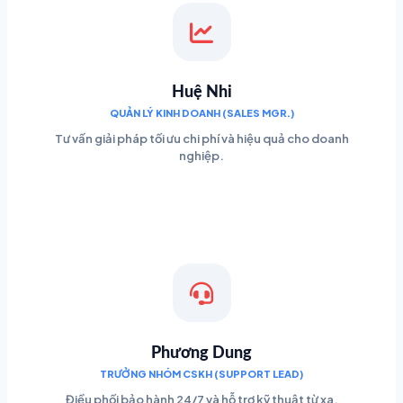
Huệ Nhi
QUẢN LÝ KINH DOANH (SALES MGR.)
Tư vấn giải pháp tối ưu chi phí và hiệu quả cho doanh
nghiệp.
Phương Dung
TRƯỞNG NHÓM CSKH (SUPPORT LEAD)
Điều phối bảo hành 24/7 và hỗ trợ kỹ thuật từ xa.