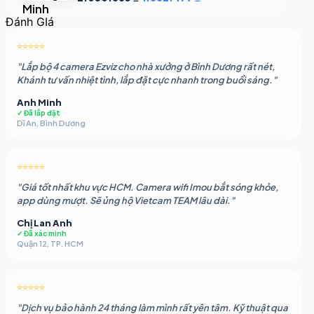
gốc
hiện
Đánh GIá
là:
tại
2.050.883 ₫.
là:
⭐⭐⭐⭐⭐
1.862.479 ₫.
"Lắp bộ 4 camera Ezviz cho nhà xưởng ở Bình Dương rất nét,
Khánh tư vấn nhiệt tình, lắp đặt cực nhanh trong buổi sáng."
Anh Minh
✓ Đã lắp đặt
Dĩ An, Bình Dương
⭐⭐⭐⭐⭐
"Giá tốt nhất khu vực HCM. Camera wifi Imou bắt sóng khỏe,
app dùng mượt. Sẽ ủng hộ Vietcam TEAM lâu dài."
Chị Lan Anh
✓ Đã xác minh
Quận 12, TP. HCM
⭐⭐⭐⭐⭐
"Dịch vụ bảo hành 24 tháng làm mình rất yên tâm. Kỹ thuật qua