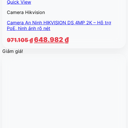
Quick View
Camera Hikvision
Camera An Ninh HIKVISION DS 4MP 2K – Hỗ trợ
PoE, hình ảnh rõ nét
Giá
Giá
648.982
₫
971.105
₫
gốc
hiện
Giảm giá!
là:
tại
971.105 ₫.
là:
648.982 ₫.