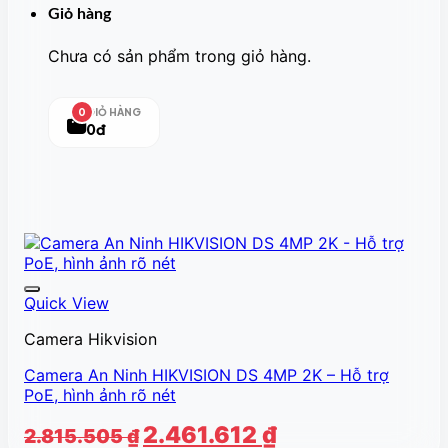
Giỏ hàng
Chưa có sản phẩm trong giỏ hàng.
GIỎ HÀNG
0
0đ
Quick View
Camera Hikvision
Camera An Ninh HIKVISION DS 4MP 2K – Hỗ trợ
PoE, hình ảnh rõ nét
Giá
Giá
2.461.612
₫
2.815.505
₫