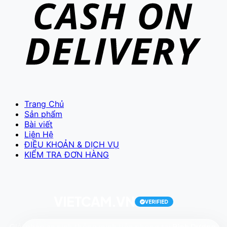
VIETCAM.VN
VC
Đang trực tuyến
Trang Chủ
Sản phẩm
Bài viết
Liên Hệ
ĐIỀU KHOẢN & DỊCH VỤ
KIỂM TRA ĐƠN HÀNG
Báo giá Camera
Tư vấn lắp đặt
Hỗ trợ kỹ thuật
VIETCAM.VN
VERIFIED
Giải pháp an ninh thông minh tiên phong tại
Bình Dương
.