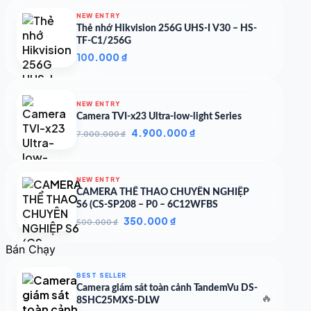
NEW ENTRY
Thẻ nhớ Hikvision 256G UHS-I V30 – HS-
TF-C1/256G
100.000
₫
NEW ENTRY
Camera TVI-x23 Ultra-low-light Series
Giá
Giá
4.900.000
₫
7.000.000
₫
gốc
hiện
là:
tại
7.000.000 ₫.
là:
NEW ENTRY
4.900.000 ₫.
CAMERA THỂ THAO CHUYÊN NGHIỆP
S6 (CS-SP208 – P0 – 6C12WFBS
Giá
Giá
350.000
₫
500.000
₫
gốc
hiện
là:
tại
Bán Chạy
500.000 ₫.
là:
350.000 ₫.
BEST SELLER
Camera giám sát toàn cảnh TandemVu DS-
🔥
8SHC25MXS-DLW