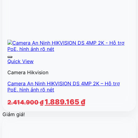
Quick View
Camera Hikvision
Camera An Ninh HIKVISION DS 4MP 2K – Hỗ trợ
PoE, hình ảnh rõ nét
Giá
Giá
1.889.165
₫
2.414.900
₫
gốc
hiện
Giảm giá!
là:
tại
2.414.900 ₫.
là:
1.889.165 ₫.