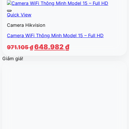
Quick View
Camera Hikvision
Camera WiFi Thông Minh Model 15 – Full HD
Giá
Giá
648.982
₫
971.105
₫
gốc
hiện
Giảm giá!
là:
tại
971.105 ₫.
là:
648.982 ₫.