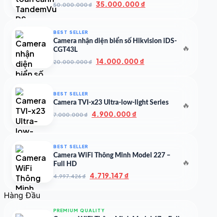
Giá
Giá
35.000.000
₫
50.000.000
₫
gốc
hiện
là:
tại
50.000.000 ₫.
là:
BEST SELLER
35.000.000 ₫.
Camera nhận diện biển số Hikvision iDS-
🔥
CGT43L
Giá
Giá
14.000.000
₫
20.000.000
₫
gốc
hiện
là:
tại
20.000.000 ₫.
là:
BEST SELLER
14.000.000 ₫.
Camera TVI-x23 Ultra-low-light Series
🔥
Giá
Giá
4.900.000
₫
7.000.000
₫
gốc
hiện
là:
tại
7.000.000 ₫.
là:
BEST SELLER
4.900.000 ₫.
Camera WiFi Thông Minh Model 227 –
🔥
Full HD
Giá
Giá
4.719.147
₫
4.997.426
₫
gốc
hiện
là:
tại
Hàng Đầu
4.997.426 ₫.
là:
4.719.147 ₫.
PREMIUM QUALITY