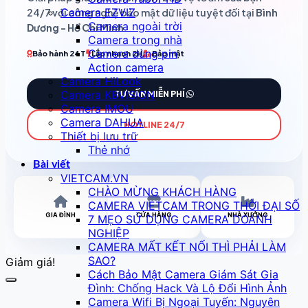
Camera EZVIZ
24/7 với công nghệ bảo mật dữ liệu tuyệt đối tại
Bình
Camera ngoài trời
Dương - Hồ Chí Minh
.
Camera trong nhà
Camera dùng pin
Bảo hành 24T
Lắp nhanh 2H
Bảo mật
Action camera
Camera HiLook
Camera KBVISION
TƯ VẤN MIỄN PHÍ
Camera IMOU
Camera DAHUA
HOTLINE 24/7
Thiết bị lưu trữ
Thẻ nhớ
Bài viết
VIETCAM.VN
CHÀO MỪNG KHÁCH HÀNG
CAMERA VIETCAM TRONG THỜI ĐẠI SỐ
GIA ĐÌNH
CỬA HÀNG
NHÀ XƯỞNG
7 MẸO SỬ DỤNG CAMERA DOANH
NGHIỆP
CAMERA MẤT KẾT NỐI THÌ PHẢI LÀM
SAO?
Giảm giá!
Cách Bảo Mật Camera Giám Sát Gia
Đình: Chống Hack Và Lộ Đổi Hình Ảnh
Camera Wifi Bị Ngoại Tuyến: Nguyên