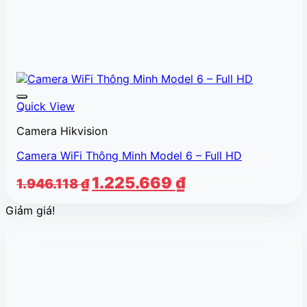
Quick View
Camera Hikvision
Camera WiFi Thông Minh Model 6 – Full HD
Giá
Giá
1.225.669
₫
1.946.118
₫
gốc
hiện
Giảm giá!
là:
tại
1.946.118 ₫.
là:
1.225.669 ₫.