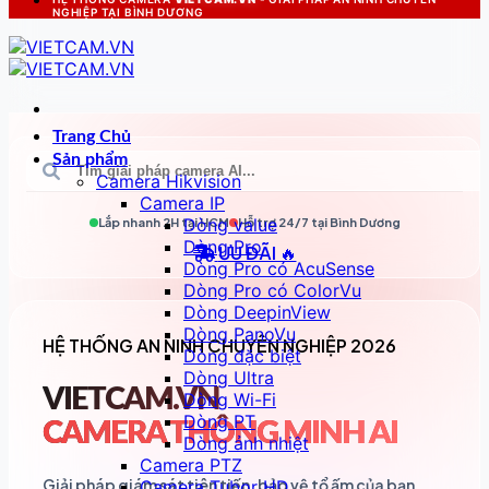
NGHIỆP TẠI BÌNH DƯƠNG
Trang Chủ
Sản phẩm
Camera Hikvision
Camera IP
Dòng value
Lắp nhanh 2H tại
HCM
Hỗ trợ 24/7 tại
Bình Dương
Dòng Pro
ƯU ĐÃI 🔥
Dòng Pro có AcuSense
Dòng Pro có ColorVu
Dòng DeepinView
Dòng PanoVu
HỆ THỐNG AN NINH CHUYÊN NGHIỆP 2026
Dòng đặc biệt
Dòng Ultra
VIETCAM.VN
Dòng Wi-Fi
Dòng PT
CAMERA THÔNG MINH AI
Dòng ảnh nhiệt
Camera PTZ
Giải pháp giám sát tiên tiến, bảo vệ tổ ấm của bạn
Camera Tubor HD