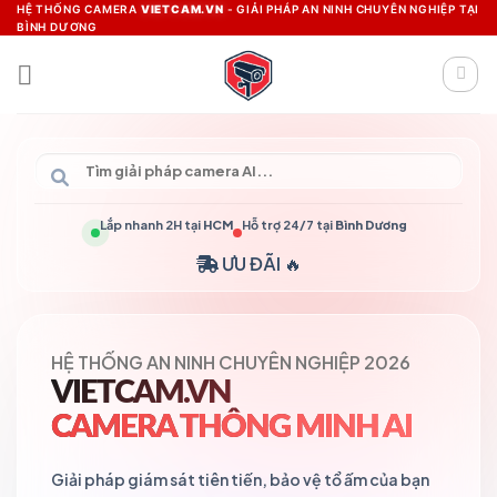
Skip
HỆ THỐNG CAMERA
VIETCAM.VN
- GIẢI PHÁP AN NINH CHUYÊN NGHIỆP TẠI
BÌNH DƯƠNG
to
content
Lắp nhanh 2H tại
HCM
Hỗ trợ 24/7 tại
Bình Dương
ƯU ĐÃI 🔥
HỆ THỐNG AN NINH CHUYÊN NGHIỆP 2026
VIETCAM.VN
CAMERA THÔNG MINH AI
Giải pháp giám sát tiên tiến, bảo vệ tổ ấm của bạn