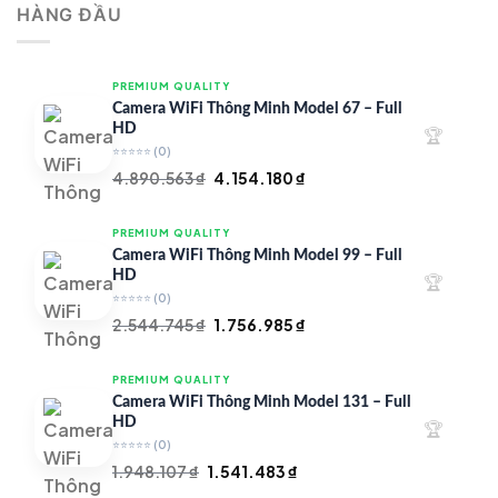
HÀNG ĐẦU
4.997.426 ₫.
là:
4.719.147 ₫.
PREMIUM QUALITY
Camera WiFi Thông Minh Model 67 – Full
HD
🏆
⭐⭐⭐⭐⭐
(0)
Giá
Giá
4.890.563
₫
4.154.180
₫
gốc
hiện
là:
tại
PREMIUM QUALITY
4.890.563 ₫.
là:
Camera WiFi Thông Minh Model 99 – Full
4.154.180 ₫.
HD
🏆
⭐⭐⭐⭐⭐
(0)
Giá
Giá
2.544.745
₫
1.756.985
₫
gốc
hiện
là:
tại
PREMIUM QUALITY
2.544.745 ₫.
là:
Camera WiFi Thông Minh Model 131 – Full
1.756.985 ₫.
HD
🏆
⭐⭐⭐⭐⭐
(0)
Giá
Giá
1.948.107
₫
1.541.483
₫
gốc
hiện