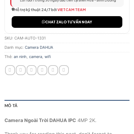
Lỗi 1 đổi 1 trong 30 ngày đầu tiên tại Biên Hòa - Bình Dương
Hỗ trợ kỹ thuật 24/7 bởi
VIETCAM TEAM
CHAT ZALO TƯ VẤN NGAY
SKU:
CAM-AUTO-1331
Danh mục:
Camera DAHUA
Thẻ:
an ninh
,
camera
,
wifi
MÔ TẢ
Camera Ngoài Trời DAHUA IPC
4MP 2K.
Thank you for reading this post, don't forget to