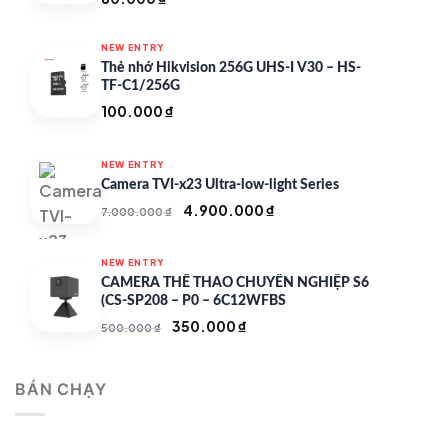
NEW ENTRY
Thẻ nhớ Hikvision 256G UHS-I V30 – HS-
TF-C1/256G
100.000
₫
NEW ENTRY
Camera TVI-x23 Ultra-low-light Series
Giá
Giá
4.900.000
₫
7.000.000
₫
gốc
hiện
là:
tại
NEW ENTRY
7.000.000 ₫.
là:
CAMERA THỂ THAO CHUYÊN NGHIỆP S6
4.900.000 ₫.
(CS-SP208 – P0 – 6C12WFBS
Giá
Giá
350.000
₫
500.000
₫
gốc
hiện
là:
tại
BÁN CHẠY
500.000 ₫.
là:
350.000 ₫.