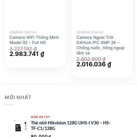
CAMERA DAHUA
CAMERA DAHUA
Camera WiFi Thông Minh
Camera Ngoài Trời
Model 92 – Full HD
DAHUA IPC 4MP 2K –
Chống nước, hồng ngoại
3.227.192
₫
Giá
2.983.741
₫
Giá
tầm xa
gốc
hiện
2.802.600
₫
là:
tại
Giá
2.016.036
₫
Giá
3.227.192 ₫.
là:
gốc
hiện
2.983.741 ₫.
là:
tại
2.802.600 ₫.
là:
2.016.036 
MỚI NHẤT
NEW ENTRY
Thẻ nhớ Hikvision 128G UHS-I V30 – HS-
TF-C1/128G
80.000
₫