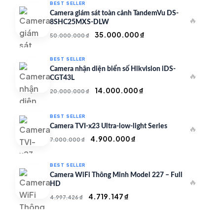
BEST SELLER
Camera giám sát toàn cảnh TandemVu DS-
🔥
8SHC25MXS-DLW
Giá
Giá
35.000.000
₫
50.000.000
₫
gốc
hiện
là:
tại
BEST SELLER
50.000.000 ₫.
là:
Camera nhận diện biển số Hikvision iDS-
🔥
35.000.000 ₫.
CGT43L
Giá
Giá
14.000.000
₫
20.000.000
₫
gốc
hiện
là:
tại
BEST SELLER
20.000.000 ₫.
là:
Camera TVI-x23 Ultra-low-light Series
🔥
14.000.000 ₫.
Giá
Giá
4.900.000
₫
7.000.000
₫
gốc
hiện
là:
tại
BEST SELLER
7.000.000 ₫.
là:
Camera WiFi Thông Minh Model 227 – Full
🔥
4.900.000 ₫.
HD
Giá
Giá
4.719.147
₫
4.997.426
₫
gốc
hiện
là:
tại