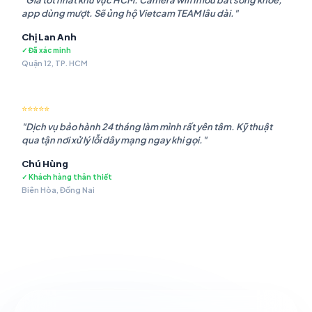
"Giá tốt nhất khu vực HCM. Camera wifi Imou bắt sóng khỏe,
app dùng mượt. Sẽ ủng hộ Vietcam TEAM lâu dài."
Chị Lan Anh
✓ Đã xác minh
Quận 12, TP. HCM
⭐⭐⭐⭐⭐
"Dịch vụ bảo hành 24 tháng làm mình rất yên tâm. Kỹ thuật
qua tận nơi xử lý lỗi dây mạng ngay khi gọi."
Chú Hùng
✓ Khách hàng thân thiết
Biên Hòa, Đồng Nai