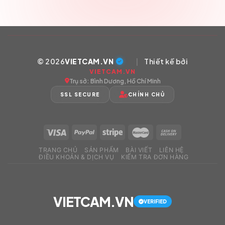
© 2026
VIETCAM.VN
|
Thiết kế bởi
VIETCAM.VN
Trụ sở: Bình Dương, Hồ Chí Minh
SSL SECURE
CHÍNH CHỦ
TRANG CHỦ
SẢN PHẨM
BÀI VIẾT
LIÊN HỆ
ĐIỀU KHOẢN & DỊCH VỤ
KIỂM TRA ĐƠN HÀNG
VIETCAM.VN
VERIFIED