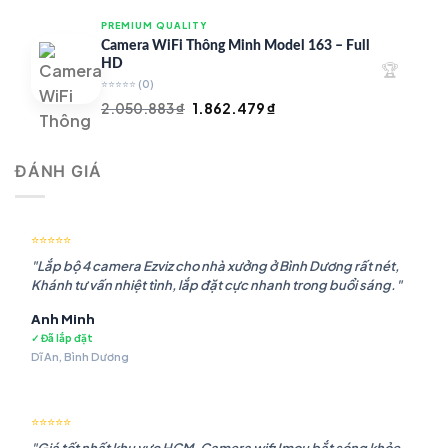
là:
tại
PREMIUM QUALITY
1.948.107 ₫.
là:
Camera WiFi Thông Minh Model 163 – Full
1.541.483 ₫.
HD
🏆
⭐⭐⭐⭐⭐
(0)
Giá
Giá
2.050.883
₫
1.862.479
₫
gốc
hiện
là:
tại
ĐÁNH GIÁ
2.050.883 ₫.
là:
1.862.479 ₫.
⭐⭐⭐⭐⭐
"Lắp bộ 4 camera Ezviz cho nhà xưởng ở Bình Dương rất nét,
Khánh tư vấn nhiệt tình, lắp đặt cực nhanh trong buổi sáng."
Anh Minh
✓ Đã lắp đặt
Dĩ An, Bình Dương
⭐⭐⭐⭐⭐