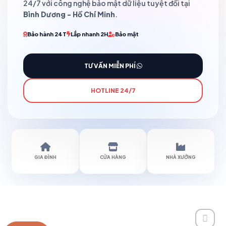
24/7 với công nghệ bảo mật dữ liệu tuyệt đối tại
Bình Dương - Hồ Chí Minh
.
Bảo hành 24T
Lắp nhanh 2H
Bảo mật
TƯ VẤN MIỄN PHÍ
HOTLINE 24/7
GIA ĐÌNH
CỬA HÀNG
NHÀ XƯỞNG