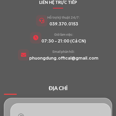
LIÊN HỆ TRỰC TIẾP
Hỗ trợ kỹ thuật 24/7:
039.370.0153
Giờ làm việc:
VIETCAM.VN
07:30 - 21:00 (Cả CN)
VC
Đang trực tuyến
Email phản hồi:
phuongdung.offical@gmail.com
Báo giá Camera
Tư vấn lắp đặt
ĐỊA CHỈ
Hỗ trợ kỹ thuật