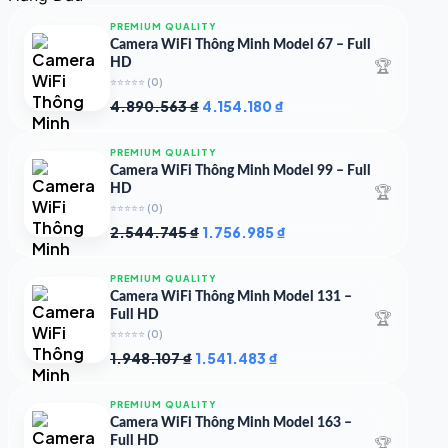
4.997.426 ₫.
là:
4.719.147 ₫.
PREMIUM QUALITY
Camera WiFi Thông Minh Model 67 – Full
🏆
HD
⭐⭐⭐⭐⭐
(0)
Giá
Giá
4.890.563
₫
4.154.180
₫
gốc
hiện
là:
tại
PREMIUM QUALITY
4.890.563 ₫.
là:
Camera WiFi Thông Minh Model 99 – Full
4.154.180 ₫.
🏆
HD
⭐⭐⭐⭐⭐
(0)
Giá
Giá
2.544.745
₫
1.756.985
₫
gốc
hiện
là:
tại
PREMIUM QUALITY
2.544.745 ₫.
là:
Camera WiFi Thông Minh Model 131 –
1.756.985 ₫.
🏆
Full HD
⭐⭐⭐⭐⭐
(0)
Giá
Giá
1.948.107
₫
1.541.483
₫
gốc
hiện
là:
tại
PREMIUM QUALITY
1.948.107 ₫.
là:
Camera WiFi Thông Minh Model 163 –
1.541.483 ₫.
🏆
Full HD