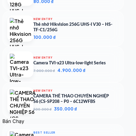
80.000
₫
NEW ENTRY
Thẻ nhớ Hikvision 256G UHS-I V30 – HS-
TF-C1/256G
100.000
₫
NEW ENTRY
Camera TVI-x23 Ultra-low-light Series
Giá
Giá
4.900.000
₫
7.000.000
₫
gốc
hiện
là:
tại
7.000.000 ₫.
là:
NEW ENTRY
4.900.000 ₫.
CAMERA THỂ THAO CHUYÊN NGHIỆP
S6 (CS-SP208 – P0 – 6C12WFBS
Giá
Giá
350.000
₫
500.000
₫
gốc
hiện
là:
tại
Bán Chạy
500.000 ₫.
là:
350.000 ₫.
BEST SELLER