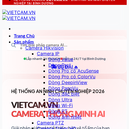
NGHIỆP TẠI BÌNH DƯƠNG
Trang Chủ
Sản phẩm
Camera Hikvision
Camera IP
Dòng value
Lắp nhanh 2H tại
HCM
Hỗ trợ 24/7 tại
Bình Dương
Dòng Pro
ƯU ĐÃI 🔥
Dòng Pro có AcuSense
Dòng Pro có ColorVu
Dòng DeepinView
Dòng PanoVu
HỆ THỐNG AN NINH CHUYÊN NGHIỆP 2026
Dòng đặc biệt
Dòng Ultra
VIETCAM.VN
Dòng Wi-Fi
Dòng PT
CAMERA THÔNG MINH AI
Dòng ảnh nhiệt
Camera PTZ
Giải pháp giám sát tiên tiến, bảo vệ tổ ấm của bạn
Camera Tubor HD