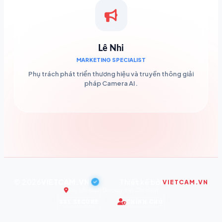
Lê Nhi
MARKETING SPECIALIST
Phụ trách phát triển thương hiệu và truyền thông giải
pháp Camera AI.
© 2026
VIETCAM.VN
|
Thiết kế bởi
VIETCAM.VN
Trụ sở: Bình Dương, Hồ Chí Minh
SSL SECURE
CHÍNH CHỦ