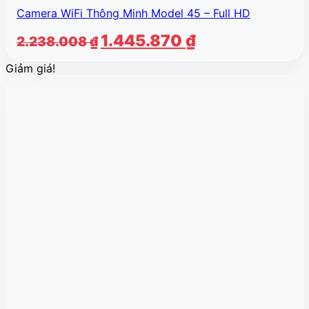
Camera WiFi Thông Minh Model 45 – Full HD
Giá
Giá
1.445.870
₫
2.238.008
₫
gốc
hiện
Giảm giá!
là:
tại
2.238.008 ₫.
là:
1.445.870 ₫.