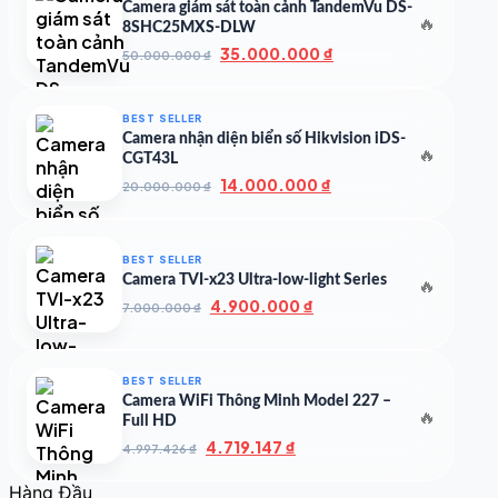
Camera giám sát toàn cảnh TandemVu DS-
🔥
8SHC25MXS-DLW
Giá
Giá
35.000.000
₫
50.000.000
₫
gốc
hiện
là:
tại
50.000.000 ₫.
là:
BEST SELLER
35.000.000 ₫.
Camera nhận diện biển số Hikvision iDS-
🔥
CGT43L
Giá
Giá
14.000.000
₫
20.000.000
₫
gốc
hiện
là:
tại
20.000.000 ₫.
là:
BEST SELLER
14.000.000 ₫.
Camera TVI-x23 Ultra-low-light Series
🔥
Giá
Giá
4.900.000
₫
7.000.000
₫
gốc
hiện
là:
tại
7.000.000 ₫.
là:
BEST SELLER
4.900.000 ₫.
Camera WiFi Thông Minh Model 227 –
🔥
Full HD
Giá
Giá
4.719.147
₫
4.997.426
₫
gốc
hiện
là:
tại
Hàng Đầu