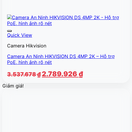
Quick View
Camera Hikvision
Camera An Ninh HIKVISION DS 4MP 2K – Hỗ trợ
PoE, hình ảnh rõ nét
Giá
Giá
2.789.926
₫
3.537.678
₫
gốc
hiện
Giảm giá!
là:
tại
3.537.678 ₫.
là:
2.789.926 ₫.