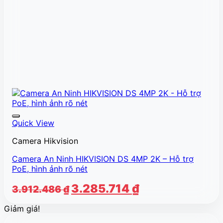
Quick View
Camera Hikvision
Camera An Ninh HIKVISION DS 4MP 2K – Hỗ trợ
PoE, hình ảnh rõ nét
Giá
Giá
3.285.714
₫
3.912.486
₫
gốc
hiện
Giảm giá!
là:
tại