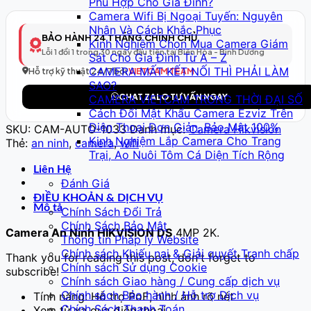
Phù Hợp Cho Gia Đình?
Thông
Camera Wifi Bị Ngoại Tuyến: Nguyên
Minh
Nhân Và Cách Khắc Phục
Model
BẢO HÀNH 24 THÁNG CHÍNH CHỦ
Kinh Nghiệm Chọn Mua Camera Giám
34
Lỗi 1 đổi 1 trong 30 ngày đầu tiên tại Biên Hòa - Bình Dương
Sát Cho Gia Đình Từ A – Z
–
CAMERA MẤT KẾT NỐI THÌ PHẢI LÀM
Full
Hỗ trợ kỹ thuật 24/7 bởi
VIETCAM TEAM
SAO?
HD
CHAT ZALO TƯ VẤN NGAY
CAMERA VIETCAM TRONG THỜI ĐẠI SỐ
số
Cách Đổi Mật Khẩu Camera Ezviz Trên
lượng
Điện Thoại Đơn Giản, Bảo Mật 100%
SKU:
CAM-AUTO-1033
Danh mục:
Camera Hikvision
Kinh Nghiệm Lắp Camera Cho Trang
Thẻ:
an ninh
,
camera
,
wifi
Trại, Ao Nuôi Tôm Cá Diện Tích Rộng
Liên Hệ
Đánh Giá
ĐIỀU KHOẢN & DỊCH VỤ
Mô tả
Chính Sách Đổi Trả
Chính Sách Bảo Mật
Camera An Ninh HIKVISION DS
4MP 2K.
Thông tin Pháp lý Website
Chính sách Khiếu nại & Giải quyết Tranh chấp
Thank you for reading this post, don't forget to
Chính sách Sử dụng Cookie
subscribe!
Chính sách Giao hàng / Cung cấp dịch vụ
Chính sách Bảo hành / Hỗ trợ Dịch vụ
Tính năng: Hỗ trợ PoE, hình ảnh rõ nét
Chính Sách Thanh Toán
Xem từ xa qua điện thoại