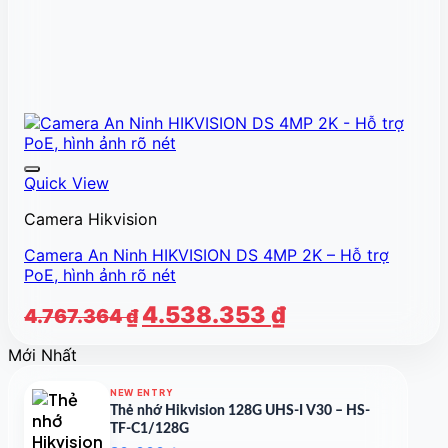
Quick View
Camera Hikvision
Camera An Ninh HIKVISION DS 4MP 2K – Hỗ trợ
PoE, hình ảnh rõ nét
Giá
Giá
4.538.353
₫
4.767.364
₫
gốc
hiện
Mới Nhất
là:
tại
4.767.364 ₫.
là:
NEW ENTRY
4.538.353 ₫.
Thẻ nhớ Hikvision 128G UHS-I V30 – HS-
TF-C1/128G