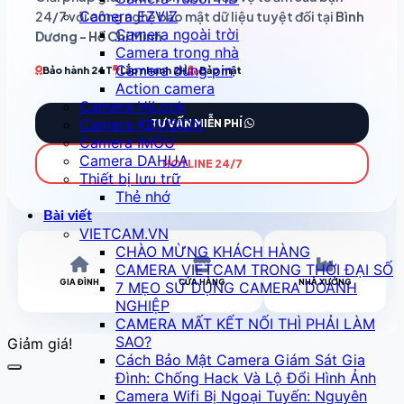
Camera EZVIZ
24/7 với công nghệ bảo mật dữ liệu tuyệt đối tại
Bình
Camera ngoài trời
Dương - Hồ Chí Minh
.
Camera trong nhà
Camera dùng pin
Bảo hành 24T
Lắp nhanh 2H
Bảo mật
Action camera
Camera HiLook
Camera KBVISION
TƯ VẤN MIỄN PHÍ
Camera IMOU
Camera DAHUA
HOTLINE 24/7
Thiết bị lưu trữ
Thẻ nhớ
Bài viết
VIETCAM.VN
CHÀO MỪNG KHÁCH HÀNG
CAMERA VIETCAM TRONG THỜI ĐẠI SỐ
GIA ĐÌNH
CỬA HÀNG
NHÀ XƯỞNG
7 MẸO SỬ DỤNG CAMERA DOANH
NGHIỆP
CAMERA MẤT KẾT NỐI THÌ PHẢI LÀM
SAO?
Giảm giá!
Cách Bảo Mật Camera Giám Sát Gia
Đình: Chống Hack Và Lộ Đổi Hình Ảnh
Camera Wifi Bị Ngoại Tuyến: Nguyên