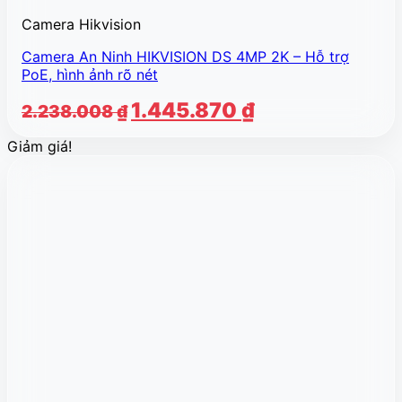
Camera Hikvision
Camera An Ninh HIKVISION DS 4MP 2K – Hỗ trợ
PoE, hình ảnh rõ nét
Giá
Giá
1.445.870
₫
2.238.008
₫
gốc
hiện
Giảm giá!
là:
tại
2.238.008 ₫.
là:
1.445.870 ₫.