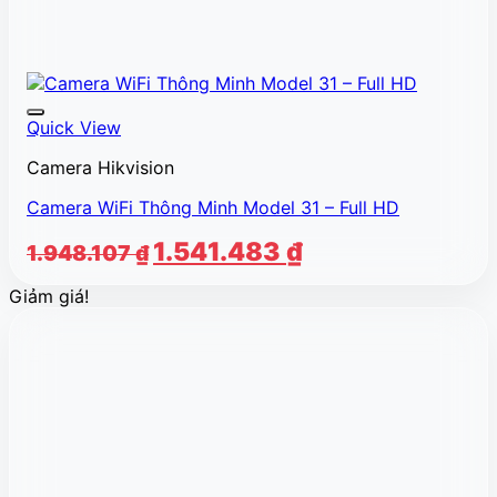
Quick View
Camera Hikvision
Camera WiFi Thông Minh Model 31 – Full HD
Giá
Giá
1.541.483
₫
1.948.107
₫
gốc
hiện
Giảm giá!
là:
tại
1.948.107 ₫.
là:
1.541.483 ₫.