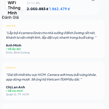
⭐⭐⭐⭐⭐
(0)
Giá
Giá
2.050.883
₫
1.862.479
₫
gốc
hiện
Đánh GIá
là:
tại
2.050.883 ₫.
là:
⭐⭐⭐⭐⭐
1.862.479 ₫.
"Lắp bộ 4 camera Ezviz cho nhà xưởng ở Bình Dương rất nét,
Khánh tư vấn nhiệt tình, lắp đặt cực nhanh trong buổi sáng."
Anh Minh
✓ Đã lắp đặt
Dĩ An, Bình Dương
⭐⭐⭐⭐⭐
"Giá tốt nhất khu vực HCM. Camera wifi Imou bắt sóng khỏe,
app dùng mượt. Sẽ ủng hộ Vietcam TEAM lâu dài."
Chị Lan Anh
✓ Đã xác minh
Quận 12, TP. HCM