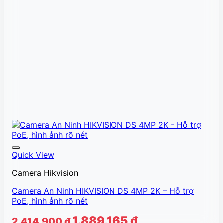
Quick View
Camera Hikvision
Camera An Ninh HIKVISION DS 4MP 2K – Hỗ trợ
PoE, hình ảnh rõ nét
Giá
Giá
1.889.165
₫
2.414.900
₫