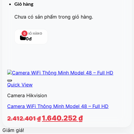
Giỏ hàng
Chưa có sản phẩm trong giỏ hàng.
GIỎ HÀNG
0
0đ
Quick View
Camera Hikvision
Camera WiFi Thông Minh Model 48 – Full HD
Giá
Giá
1.640.252
₫
2.412.401
₫
gốc
hiện
Giảm giá!
là:
tại