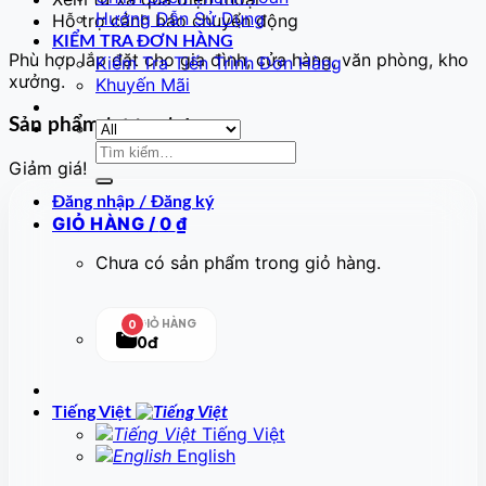
Hướng Dẫn Sử Dụng
Hỗ trợ cảnh báo chuyển động
KIỂM TRA ĐƠN HÀNG
Phù hợp lắp đặt cho gia đình, cửa hàng, văn phòng, kho
Kiểm Tra Tiến Trình Đơn Hàng
xưởng.
Khuyến Mãi
Sản phẩm tương tự
Tìm
Giảm giá!
kiếm:
Đăng nhập / Đăng ký
GIỎ HÀNG /
0
₫
Chưa có sản phẩm trong giỏ hàng.
GIỎ HÀNG
0
0đ
Tiếng Việt
Tiếng Việt
English