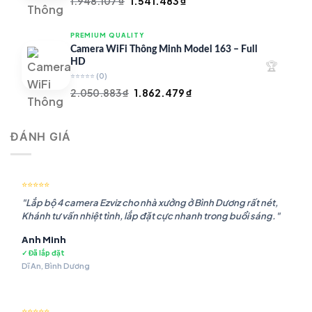
Giá
Giá
1.948.107
₫
1.541.483
₫
gốc
hiện
là:
tại
PREMIUM QUALITY
1.948.107 ₫.
là:
Camera WiFi Thông Minh Model 163 – Full
1.541.483 ₫.
HD
🏆
⭐⭐⭐⭐⭐
(0)
Giá
Giá
2.050.883
₫
1.862.479
₫
gốc
hiện
là:
tại
ĐÁNH GIÁ
2.050.883 ₫.
là:
1.862.479 ₫.
⭐⭐⭐⭐⭐
"Lắp bộ 4 camera Ezviz cho nhà xưởng ở Bình Dương rất nét,
Khánh tư vấn nhiệt tình, lắp đặt cực nhanh trong buổi sáng."
Anh Minh
✓ Đã lắp đặt
Dĩ An, Bình Dương
⭐⭐⭐⭐⭐