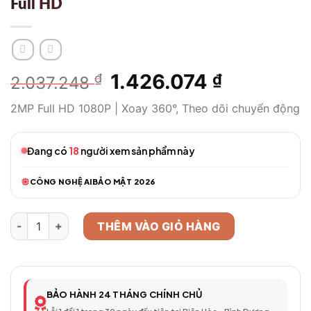
Full HD
Giá
1.426.074
Giá
₫
₫
2.037.248
gốc
hiện
2MP Full HD 1080P | Xoay 360°, Theo dõi chuyển động
là:
tại
2.037.248 ₫.
là:
1.426.074 
Đang có
18
người xem sản phẩm này
CÔNG NGHỆ AI
BẢO MẬT 2026
Camera WiFi Thông Minh Model 470 – Full HD số lượng
THÊM VÀO GIỎ HÀNG
BẢO HÀNH 24 THÁNG CHÍNH CHỦ