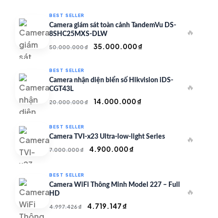
BEST SELLER
Camera giám sát toàn cảnh TandemVu DS-
🔥
8SHC25MXS-DLW
Giá
Giá
35.000.000
₫
50.000.000
₫
gốc
hiện
là:
tại
BEST SELLER
50.000.000 ₫.
là:
Camera nhận diện biển số Hikvision iDS-
🔥
35.000.000 ₫.
CGT43L
Giá
Giá
14.000.000
₫
20.000.000
₫
gốc
hiện
là:
tại
BEST SELLER
20.000.000 ₫.
là:
Camera TVI-x23 Ultra-low-light Series
🔥
14.000.000 ₫.
Giá
Giá
4.900.000
₫
7.000.000
₫
gốc
hiện
là:
tại
BEST SELLER
7.000.000 ₫.
là:
Camera WiFi Thông Minh Model 227 – Full
🔥
4.900.000 ₫.
HD
Giá
Giá
4.719.147
₫
4.997.426
₫
gốc
hiện