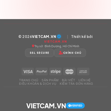
© 2026
VIETCAM.VN
|
Thiết kế bởi
VIETCAM.VN
Trụ sở: Bình Dương, Hồ Chí Minh
SSL SECURE
CHÍNH CHỦ
TRANG CHỦ
SẢN PHẨM
BÀI VIẾT
LIÊN HỆ
ĐIỀU KHOẢN & DỊCH VỤ
KIỂM TRA ĐƠN HÀNG
VIETCAM.VN
VERIFIED