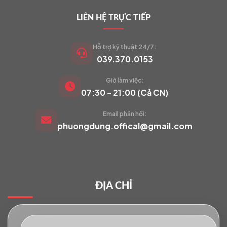
LIÊN HỆ TRỰC TIẾP
Hỗ trợ kỹ thuật 24/7:
039.370.0153
Giờ làm việc:
VIETCAM.VN
07:30 - 21:00 (Cả CN)
VC
Đang trực tuyến
Email phản hồi:
phuongdung.offical@gmail.com
Báo giá Camera
Tư vấn lắp đặt
ĐỊA CHỈ
Hỗ trợ kỹ thuật