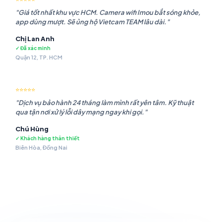
"Giá tốt nhất khu vực HCM. Camera wifi Imou bắt sóng khỏe,
app dùng mượt. Sẽ ủng hộ Vietcam TEAM lâu dài."
Chị Lan Anh
✓ Đã xác minh
Quận 12, TP. HCM
⭐⭐⭐⭐⭐
"Dịch vụ bảo hành 24 tháng làm mình rất yên tâm. Kỹ thuật
qua tận nơi xử lý lỗi dây mạng ngay khi gọi."
Chú Hùng
✓ Khách hàng thân thiết
Biên Hòa, Đồng Nai