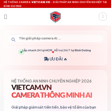
Skip
HỆ THỐNG CAMERA
VIETCAM.VN
- GIẢI PHÁP AN NINH CHUYÊN NGHIỆP TẠI
BÌNH DƯƠNG
to
content
Lắp nhanh 2H tại
HCM
Hỗ trợ 24/7 tại
Bình Dương
ƯU ĐÃI 🔥
HỆ THỐNG AN NINH CHUYÊN NGHIỆP 2026
VIETCAM.VN
CAMERA THÔNG MINH AI
Giải pháp giám sát tiên tiến, bảo vệ tổ ấm của bạn