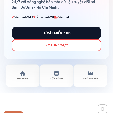
24/7 với công nghệ bảo mật dữ liệu tuyệt đối tại
Bình Dương - Hồ Chí Minh
.
Bảo hành 24T
Lắp nhanh 2H
Bảo mật
TƯ VẤN MIỄN PHÍ
HOTLINE 24/7
GIA ĐÌNH
CỬA HÀNG
NHÀ XƯỞNG