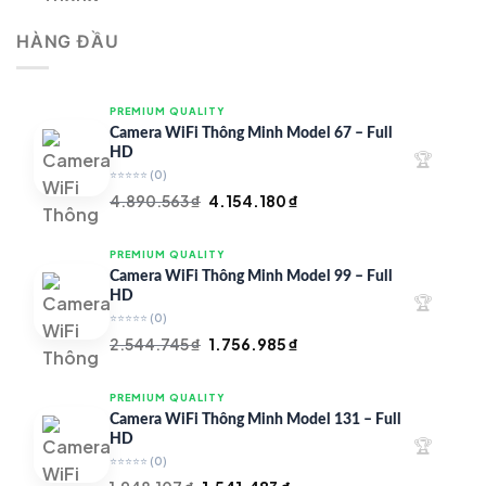
là:
tại
HÀNG ĐẦU
4.997.426 ₫.
là:
4.719.147 ₫.
PREMIUM QUALITY
Camera WiFi Thông Minh Model 67 – Full
HD
🏆
⭐⭐⭐⭐⭐
(0)
Giá
Giá
4.890.563
₫
4.154.180
₫
gốc
hiện
là:
tại
PREMIUM QUALITY
4.890.563 ₫.
là:
Camera WiFi Thông Minh Model 99 – Full
4.154.180 ₫.
HD
🏆
⭐⭐⭐⭐⭐
(0)
Giá
Giá
2.544.745
₫
1.756.985
₫
gốc
hiện
là:
tại
PREMIUM QUALITY
2.544.745 ₫.
là:
Camera WiFi Thông Minh Model 131 – Full
1.756.985 ₫.
HD
🏆
⭐⭐⭐⭐⭐
(0)