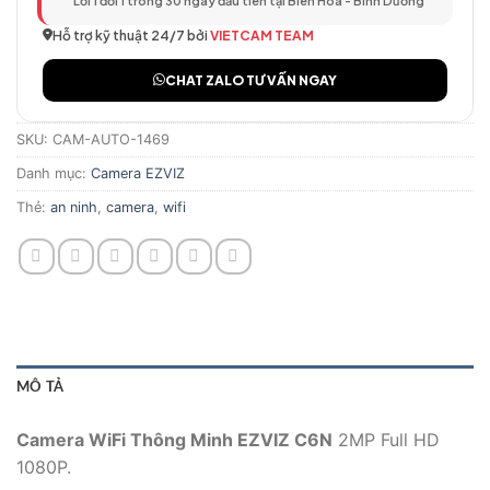
Lỗi 1 đổi 1 trong 30 ngày đầu tiên tại Biên Hòa - Bình Dương
Hỗ trợ kỹ thuật 24/7 bởi
VIETCAM TEAM
CHAT ZALO TƯ VẤN NGAY
SKU:
CAM-AUTO-1469
Danh mục:
Camera EZVIZ
Thẻ:
an ninh
,
camera
,
wifi
MÔ TẢ
Camera WiFi Thông Minh EZVIZ C6N
2MP Full HD
1080P.