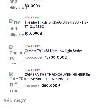
80.000
₫
NEW ENTRY
Thẻ nhớ Hikvision 256G UHS-I V30 – HS-
TF-C1/256G
100.000
₫
NEW ENTRY
Camera TVI-x23 Ultra-low-light Series
Giá
Giá
4.900.000
₫
7.000.000
₫
gốc
hiện
là:
tại
NEW ENTRY
7.000.000 ₫.
là:
CAMERA THỂ THAO CHUYÊN NGHIỆP S6
4.900.000 ₫.
(CS-SP208 – P0 – 6C12WFBS
Giá
Giá
350.000
₫
500.000
₫
gốc
hiện
là:
tại
BÁN CHẠY
500.000 ₫.
là:
350.000 ₫.