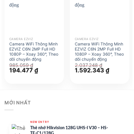
CAMERA EZVIZ
CAMERA EZVIZ
Camera WiFi Thông Minh
Camera WiFi Thông Minh
EZVIZ C6N 2MP Full HD
EZVIZ C6N 2MP Full HD
1080P – Xoay 360°, Theo
1080P – Xoay 360°, Theo
dõi chuyển động
dõi chuyển động
985.059
₫
2.037.248
₫
Giá
194.477
₫
Giá
Giá
1.592.343
₫
Giá
gốc
hiện
gốc
hiện
là:
tại
là:
tại
985.059 ₫.
là:
2.037.248 ₫.
là:
194.477 ₫.
1.592.343
MỚI NHẤT
NEW ENTRY
Thẻ nhớ Hikvision 128G UHS-I V30 – HS-
TF-C1/128G