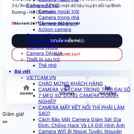
Camera EZVIZ
24/7 với công nghệ bảo mật dữ liệu tuyệt đối tại
Bình
Camera ngoài trời
Dương - Hồ Chí Minh
.
Camera trong nhà
Camera dùng pin
Bảo hành 24T
Lắp nhanh 2H
Bảo mật
Action camera
Camera HiLook
Camera KBVISION
TƯ VẤN MIỄN PHÍ
Camera IMOU
Camera DAHUA
HOTLINE 24/7
Thiết bị lưu trữ
Thẻ nhớ
Bài viết
VIETCAM.VN
CHÀO MỪNG KHÁCH HÀNG
CAMERA VIETCAM TRONG THỜI ĐẠI SỐ
GIA ĐÌNH
CỬA HÀNG
NHÀ XƯỞNG
7 MẸO SỬ DỤNG CAMERA DOANH
NGHIỆP
CAMERA MẤT KẾT NỐI THÌ PHẢI LÀM
SAO?
Giảm giá!
Cách Bảo Mật Camera Giám Sát Gia
Đình: Chống Hack Và Lộ Đổi Hình Ảnh
Camera Wifi Bị Ngoại Tuyến: Nguyên