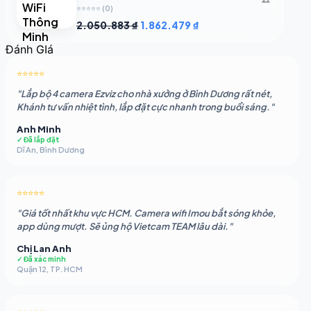
⭐⭐⭐⭐⭐
(0)
Giá
Giá
2.050.883
₫
1.862.479
₫
gốc
hiện
Đánh GIá
là:
tại
2.050.883 ₫.
là:
⭐⭐⭐⭐⭐
1.862.479 ₫.
"Lắp bộ 4 camera Ezviz cho nhà xưởng ở Bình Dương rất nét,
Khánh tư vấn nhiệt tình, lắp đặt cực nhanh trong buổi sáng."
Anh Minh
✓ Đã lắp đặt
Dĩ An, Bình Dương
⭐⭐⭐⭐⭐
"Giá tốt nhất khu vực HCM. Camera wifi Imou bắt sóng khỏe,
app dùng mượt. Sẽ ủng hộ Vietcam TEAM lâu dài."
Chị Lan Anh
✓ Đã xác minh
Quận 12, TP. HCM