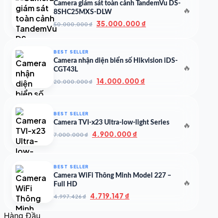
Camera giám sát toàn cảnh TandemVu DS-
🔥
8SHC25MXS-DLW
Giá
Giá
35.000.000
₫
50.000.000
₫
gốc
hiện
là:
tại
50.000.000 ₫.
là:
BEST SELLER
35.000.000 ₫.
Camera nhận diện biển số Hikvision iDS-
🔥
CGT43L
Giá
Giá
14.000.000
₫
20.000.000
₫
gốc
hiện
là:
tại
20.000.000 ₫.
là:
BEST SELLER
14.000.000 ₫.
Camera TVI-x23 Ultra-low-light Series
🔥
Giá
Giá
4.900.000
₫
7.000.000
₫
gốc
hiện
là:
tại
7.000.000 ₫.
là:
BEST SELLER
4.900.000 ₫.
Camera WiFi Thông Minh Model 227 –
🔥
Full HD
Giá
Giá
4.719.147
₫
4.997.426
₫
gốc
hiện
là:
tại
Hàng Đầu