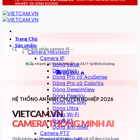
NGHIỆP TẠI BÌNH DƯƠNG
Trang Chủ
Sản phẩm
Camera Hikvision
Camera IP
Dòng value
Lắp nhanh 2H tại
HCM
Hỗ trợ 24/7 tại
Bình Dương
Dòng Pro
ƯU ĐÃI 🔥
Dòng Pro có AcuSense
Dòng Pro có ColorVu
Dòng DeepinView
Dòng PanoVu
HỆ THỐNG AN NINH CHUYÊN NGHIỆP 2026
Dòng đặc biệt
Dòng Ultra
VIETCAM.VN
Dòng Wi-Fi
Dòng PT
CAMERA THÔNG MINH AI
Dòng ảnh nhiệt
Camera PTZ
Giải pháp giám sát tiên tiến, bảo vệ tổ ấm của bạn
Camera Tubor HD