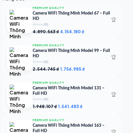
4.997.426 ₫.
là:
4.719.147 ₫.
PREMIUM QUALITY
Camera WiFi Thông Minh Model 67 – Full
🏆
HD
⭐⭐⭐⭐⭐
(0)
Giá
Giá
4.890.563
₫
4.154.180
₫
gốc
hiện
là:
tại
PREMIUM QUALITY
4.890.563 ₫.
là:
Camera WiFi Thông Minh Model 99 – Full
4.154.180 ₫.
🏆
HD
⭐⭐⭐⭐⭐
(0)
Giá
Giá
2.544.745
₫
1.756.985
₫
gốc
hiện
là:
tại
PREMIUM QUALITY
2.544.745 ₫.
là:
Camera WiFi Thông Minh Model 131 –
1.756.985 ₫.
🏆
Full HD
⭐⭐⭐⭐⭐
(0)
Giá
Giá
1.948.107
₫
1.541.483
₫
gốc
hiện
là:
tại
PREMIUM QUALITY
1.948.107 ₫.
là:
Camera WiFi Thông Minh Model 163 –
1.541.483 ₫.
🏆
Full HD