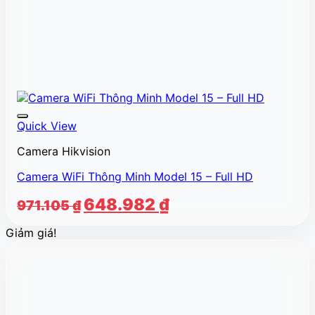
Quick View
Camera Hikvision
Camera WiFi Thông Minh Model 15 – Full HD
Giá
Giá
648.982
₫
971.105
₫
gốc
hiện
Giảm giá!
là:
tại
971.105 ₫.
là:
648.982 ₫.