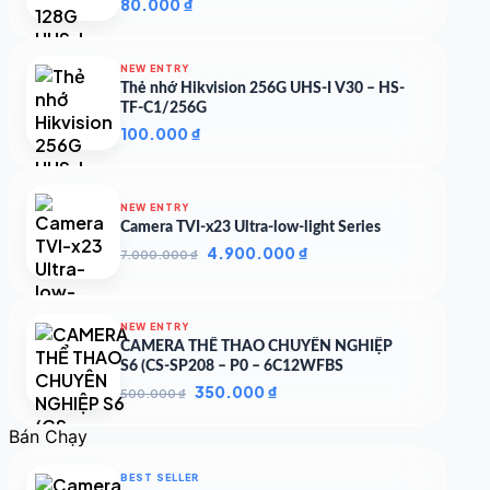
80.000
₫
NEW ENTRY
Thẻ nhớ Hikvision 256G UHS-I V30 – HS-
TF-C1/256G
100.000
₫
NEW ENTRY
Camera TVI-x23 Ultra-low-light Series
Giá
Giá
4.900.000
₫
7.000.000
₫
gốc
hiện
là:
tại
7.000.000 ₫.
là:
NEW ENTRY
4.900.000 ₫.
CAMERA THỂ THAO CHUYÊN NGHIỆP
S6 (CS-SP208 – P0 – 6C12WFBS
Giá
Giá
350.000
₫
500.000
₫
gốc
hiện
là:
tại
Bán Chạy
500.000 ₫.
là:
350.000 ₫.
BEST SELLER