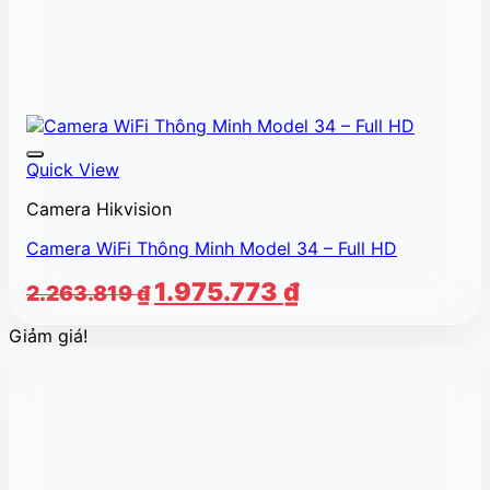
Quick View
Camera Hikvision
Camera WiFi Thông Minh Model 34 – Full HD
Giá
Giá
1.975.773
₫
2.263.819
₫
gốc
hiện
Giảm giá!
là:
tại
2.263.819 ₫.
là:
1.975.773 ₫.