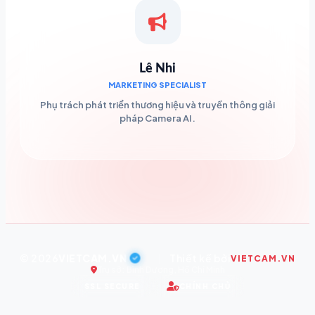
Lê Nhi
MARKETING SPECIALIST
Phụ trách phát triển thương hiệu và truyền thông giải
pháp Camera AI.
© 2026
VIETCAM.VN
|
Thiết kế bởi
VIETCAM.VN
Trụ sở: Bình Dương, Hồ Chí Minh
SSL SECURE
CHÍNH CHỦ