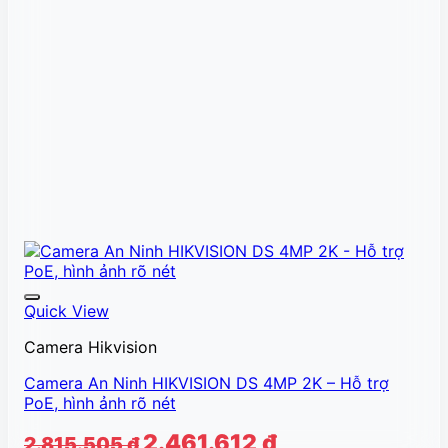
Quick View
Camera Hikvision
Camera An Ninh HIKVISION DS 4MP 2K – Hỗ trợ
PoE, hình ảnh rõ nét
Giá
Giá
2.461.612
₫
2.815.505
₫