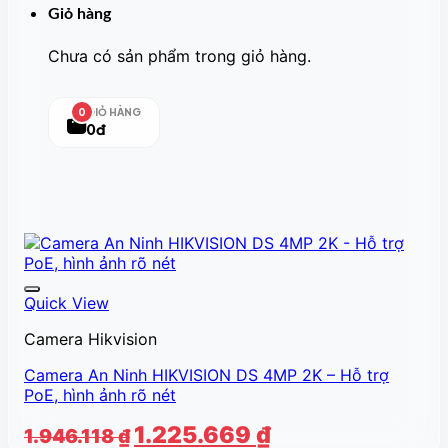
Giỏ hàng
Chưa có sản phẩm trong giỏ hàng.
GIỎ HÀNG
0
0đ
Quick View
Camera Hikvision
Camera An Ninh HIKVISION DS 4MP 2K – Hỗ trợ
PoE, hình ảnh rõ nét
Giá
Giá
1.225.669
₫
1.946.118
₫