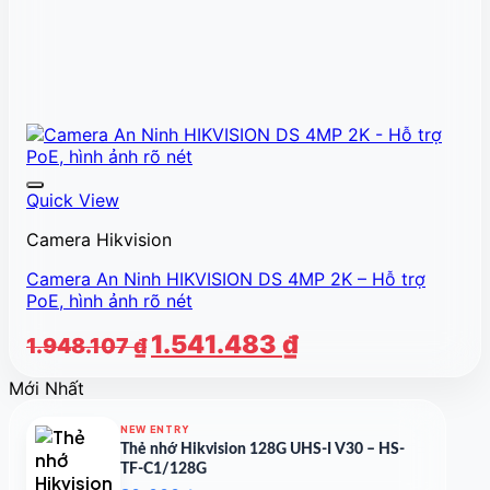
Quick View
Camera Hikvision
Camera An Ninh HIKVISION DS 4MP 2K – Hỗ trợ
PoE, hình ảnh rõ nét
Giá
Giá
1.541.483
₫
1.948.107
₫
gốc
hiện
Mới Nhất
là:
tại
1.948.107 ₫.
là:
NEW ENTRY
1.541.483 ₫.
Thẻ nhớ Hikvision 128G UHS-I V30 – HS-
TF-C1/128G