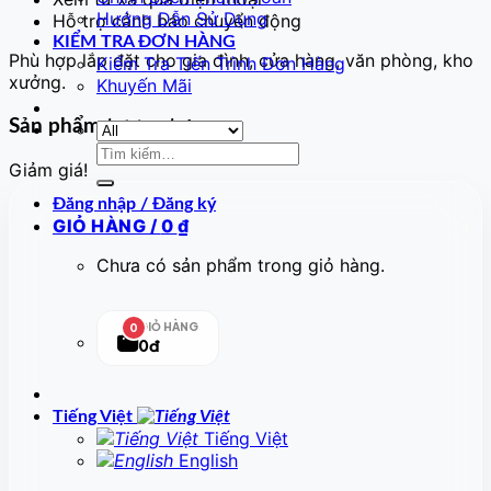
Hướng Dẫn Sử Dụng
Hỗ trợ cảnh báo chuyển động
KIỂM TRA ĐƠN HÀNG
Phù hợp lắp đặt cho gia đình, cửa hàng, văn phòng, kho
Kiểm Tra Tiến Trình Đơn Hàng
xưởng.
Khuyến Mãi
Sản phẩm tương tự
Tìm
Giảm giá!
kiếm:
Đăng nhập / Đăng ký
GIỎ HÀNG /
0
₫
Chưa có sản phẩm trong giỏ hàng.
GIỎ HÀNG
0
0đ
Tiếng Việt
Tiếng Việt
English