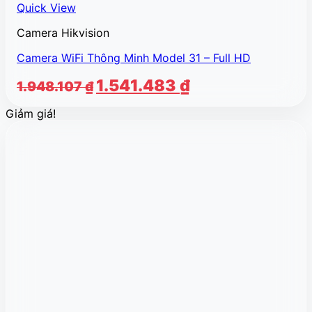
Quick View
Camera Hikvision
Camera WiFi Thông Minh Model 31 – Full HD
Giá
Giá
1.541.483
₫
1.948.107
₫
gốc
hiện
Giảm giá!
là:
tại
1.948.107 ₫.
là:
1.541.483 ₫.