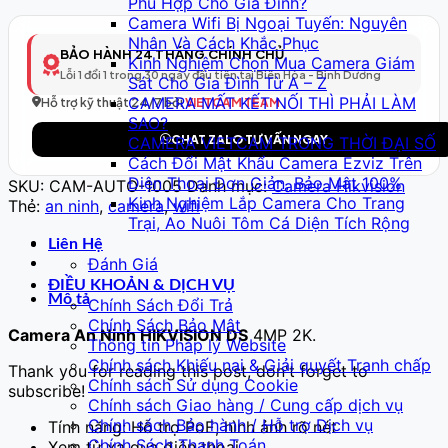
Phù Hợp Cho Gia Đình?
Thông
Camera Wifi Bị Ngoại Tuyến: Nguyên
Minh
Nhân Và Cách Khắc Phục
Model
BẢO HÀNH 24 THÁNG CHÍNH CHỦ
Kinh Nghiệm Chọn Mua Camera Giám
6
Lỗi 1 đổi 1 trong 30 ngày đầu tiên tại Biên Hòa - Bình Dương
Sát Cho Gia Đình Từ A – Z
–
CAMERA MẤT KẾT NỐI THÌ PHẢI LÀM
Full
Hỗ trợ kỹ thuật 24/7 bởi
VIETCAM TEAM
SAO?
HD
CHAT ZALO TƯ VẤN NGAY
CAMERA VIETCAM TRONG THỜI ĐẠI SỐ
số
Cách Đổi Mật Khẩu Camera Ezviz Trên
lượng
Điện Thoại Đơn Giản, Bảo Mật 100%
SKU:
CAM-AUTO-1005
Danh mục:
Camera Hikvision
Kinh Nghiệm Lắp Camera Cho Trang
Thẻ:
an ninh
,
camera
,
wifi
Trại, Ao Nuôi Tôm Cá Diện Tích Rộng
Liên Hệ
Đánh Giá
ĐIỀU KHOẢN & DỊCH VỤ
Mô tả
Chính Sách Đổi Trả
Chính Sách Bảo Mật
Camera An Ninh HIKVISION DS
4MP 2K.
Thông tin Pháp lý Website
Chính sách Khiếu nại & Giải quyết Tranh chấp
Thank you for reading this post, don't forget to
Chính sách Sử dụng Cookie
subscribe!
Chính sách Giao hàng / Cung cấp dịch vụ
Chính sách Bảo hành / Hỗ trợ Dịch vụ
Tính năng: Hỗ trợ PoE, hình ảnh rõ nét
Chính Sách Thanh Toán
Xem từ xa qua điện thoại