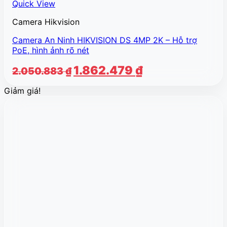
Quick View
Camera Hikvision
Camera An Ninh HIKVISION DS 4MP 2K – Hỗ trợ
PoE, hình ảnh rõ nét
Giá
Giá
1.862.479
₫
2.050.883
₫
gốc
hiện
Giảm giá!
là:
tại
2.050.883 ₫.
là:
1.862.479 ₫.