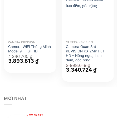
CAMERA KBVISION
CAMERA KBVISION
Camera WiFi Thông Minh
Camera Quan Sát
Model 9 – Full HD
KBVISION KX 2MP Full
HD – Hồng ngoại ban
4.346.760
₫
Giá
3.893.813
₫
Giá
đêm, góc rộng
gốc
hiện
3.898.619
₫
là:
tại
Giá
3.340.724
₫
Giá
4.346.760 ₫.
là:
gốc
hiện
3.893.813 ₫.
là:
tại
3.898.619 ₫.
là:
3.340.724
MỚI NHẤT
NEW ENTRY