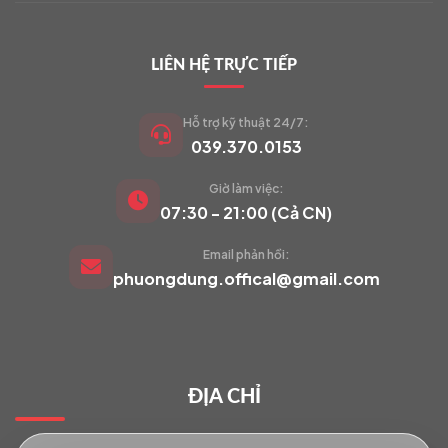
LIÊN HỆ TRỰC TIẾP
Hỗ trợ kỹ thuật 24/7:
039.370.0153
Giờ làm việc:
VIETCAM.VN
07:30 - 21:00 (Cả CN)
VC
Đang trực tuyến
Email phản hồi:
phuongdung.offical@gmail.com
Báo giá Camera
Tư vấn lắp đặt
ĐỊA CHỈ
Hỗ trợ kỹ thuật