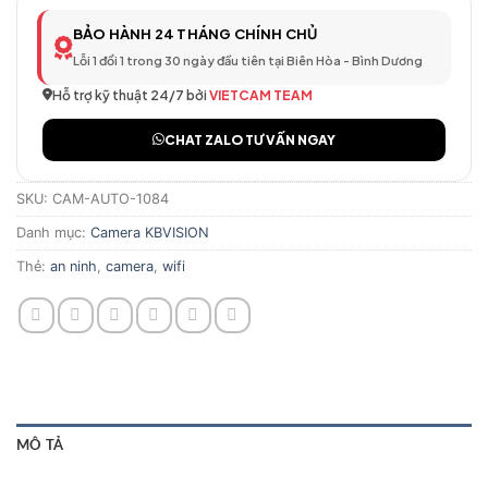
BẢO HÀNH 24 THÁNG CHÍNH CHỦ
Lỗi 1 đổi 1 trong 30 ngày đầu tiên tại Biên Hòa - Bình Dương
Hỗ trợ kỹ thuật 24/7 bởi
VIETCAM TEAM
CHAT ZALO TƯ VẤN NGAY
SKU:
CAM-AUTO-1084
Danh mục:
Camera KBVISION
Thẻ:
an ninh
,
camera
,
wifi
MÔ TẢ