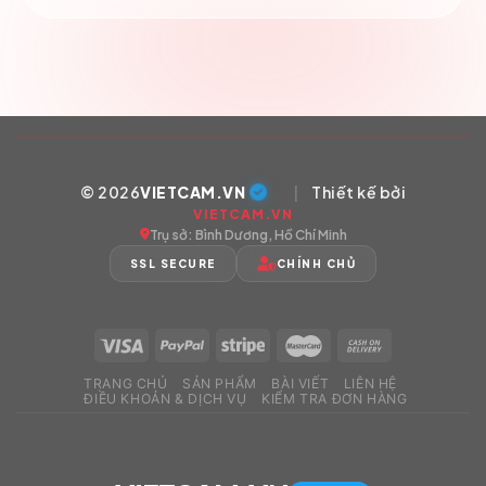
© 2026
VIETCAM.VN
|
Thiết kế bởi
VIETCAM.VN
Trụ sở: Bình Dương, Hồ Chí Minh
SSL SECURE
CHÍNH CHỦ
TRANG CHỦ
SẢN PHẨM
BÀI VIẾT
LIÊN HỆ
ĐIỀU KHOẢN & DỊCH VỤ
KIỂM TRA ĐƠN HÀNG