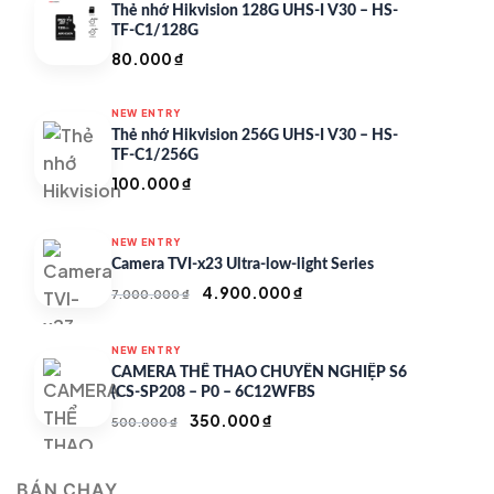
Thẻ nhớ Hikvision 128G UHS-I V30 – HS-
TF-C1/128G
80.000
₫
NEW ENTRY
Thẻ nhớ Hikvision 256G UHS-I V30 – HS-
TF-C1/256G
100.000
₫
NEW ENTRY
Camera TVI-x23 Ultra-low-light Series
Giá
Giá
4.900.000
₫
7.000.000
₫
gốc
hiện
là:
tại
NEW ENTRY
7.000.000 ₫.
là:
CAMERA THỂ THAO CHUYÊN NGHIỆP S6
4.900.000 ₫.
(CS-SP208 – P0 – 6C12WFBS
Giá
Giá
350.000
₫
500.000
₫
gốc
hiện
là:
tại
BÁN CHẠY
500.000 ₫.
là: