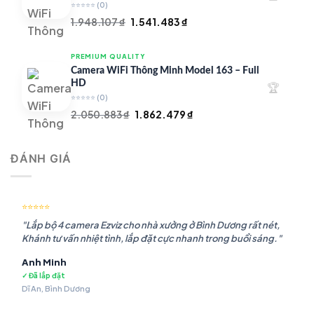
⭐⭐⭐⭐⭐
(0)
Giá
Giá
1.948.107
₫
1.541.483
₫
gốc
hiện
là:
tại
PREMIUM QUALITY
1.948.107 ₫.
là:
Camera WiFi Thông Minh Model 163 – Full
1.541.483 ₫.
HD
🏆
⭐⭐⭐⭐⭐
(0)
Giá
Giá
2.050.883
₫
1.862.479
₫
gốc
hiện
là:
tại
ĐÁNH GIÁ
2.050.883 ₫.
là:
1.862.479 ₫.
⭐⭐⭐⭐⭐
"Lắp bộ 4 camera Ezviz cho nhà xưởng ở Bình Dương rất nét,
Khánh tư vấn nhiệt tình, lắp đặt cực nhanh trong buổi sáng."
Anh Minh
✓ Đã lắp đặt
Dĩ An, Bình Dương