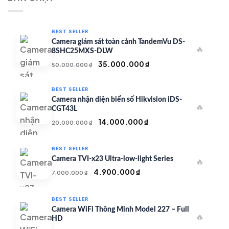
350.000 ₫.
BEST SELLER
Camera giám sát toàn cảnh TandemVu DS-
🔥
8SHC25MXS-DLW
Giá
Giá
35.000.000
₫
50.000.000
₫
gốc
hiện
là:
tại
BEST SELLER
50.000.000 ₫.
là:
Camera nhận diện biển số Hikvision iDS-
🔥
35.000.000 ₫.
CGT43L
Giá
Giá
14.000.000
₫
20.000.000
₫
gốc
hiện
là:
tại
BEST SELLER
20.000.000 ₫.
là:
Camera TVI-x23 Ultra-low-light Series
🔥
14.000.000 ₫.
Giá
Giá
4.900.000
₫
7.000.000
₫
gốc
hiện
là:
tại
BEST SELLER
7.000.000 ₫.
là:
Camera WiFi Thông Minh Model 227 – Full
🔥
4.900.000 ₫.
HD