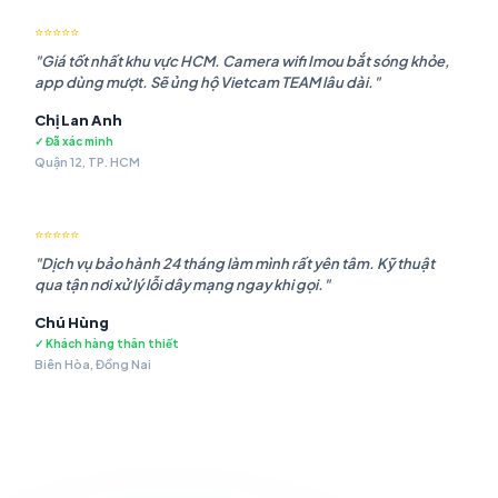
⭐⭐⭐⭐⭐
"Giá tốt nhất khu vực HCM. Camera wifi Imou bắt sóng khỏe,
app dùng mượt. Sẽ ủng hộ Vietcam TEAM lâu dài."
Chị Lan Anh
✓ Đã xác minh
Quận 12, TP. HCM
⭐⭐⭐⭐⭐
"Dịch vụ bảo hành 24 tháng làm mình rất yên tâm. Kỹ thuật
qua tận nơi xử lý lỗi dây mạng ngay khi gọi."
Chú Hùng
✓ Khách hàng thân thiết
Biên Hòa, Đồng Nai