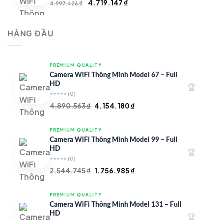
Giá
Giá
4.719.147
₫
4.997.426
₫
gốc
hiện
là:
tại
HÀNG ĐẦU
4.997.426 ₫.
là:
4.719.147 ₫.
PREMIUM QUALITY
Camera WiFi Thông Minh Model 67 – Full
HD
🏆
⭐⭐⭐⭐⭐
(0)
Giá
Giá
4.890.563
₫
4.154.180
₫
gốc
hiện
là:
tại
PREMIUM QUALITY
4.890.563 ₫.
là:
Camera WiFi Thông Minh Model 99 – Full
4.154.180 ₫.
HD
🏆
⭐⭐⭐⭐⭐
(0)
Giá
Giá
2.544.745
₫
1.756.985
₫
gốc
hiện
là:
tại
PREMIUM QUALITY
2.544.745 ₫.
là:
Camera WiFi Thông Minh Model 131 – Full
1.756.985 ₫.
HD
🏆