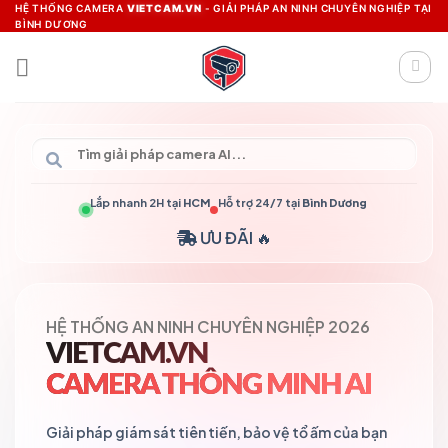
Skip
HỆ THỐNG CAMERA
VIETCAM.VN
- GIẢI PHÁP AN NINH CHUYÊN NGHIỆP TẠI
BÌNH DƯƠNG
to
content
Lắp nhanh 2H tại
HCM
Hỗ trợ 24/7 tại
Bình Dương
ƯU ĐÃI 🔥
HỆ THỐNG AN NINH CHUYÊN NGHIỆP 2026
VIETCAM.VN
CAMERA THÔNG MINH AI
Giải pháp giám sát tiên tiến, bảo vệ tổ ấm của bạn