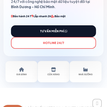
24/7 với công nghệ bảo mật dữ liệu tuyệt đối tại
Bình Dương - Hồ Chí Minh
.
Bảo hành 24T
Lắp nhanh 2H
Bảo mật
TƯ VẤN MIỄN PHÍ
HOTLINE 24/7
GIA ĐÌNH
CỬA HÀNG
NHÀ XƯỞNG