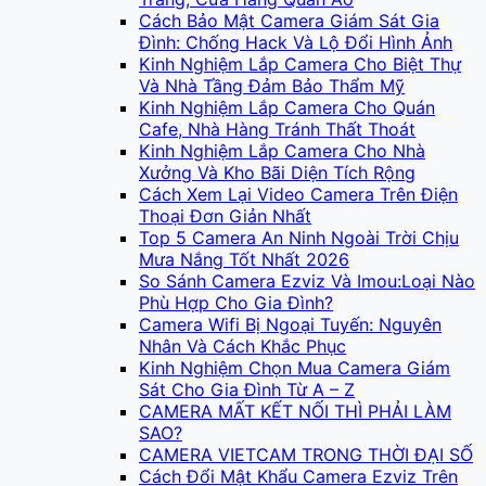
Cách Bảo Mật Camera Giám Sát Gia
Đình: Chống Hack Và Lộ Đổi Hình Ảnh
Kinh Nghiệm Lắp Camera Cho Biệt Thự
Và Nhà Tầng Đảm Bảo Thẩm Mỹ
Kinh Nghiệm Lắp Camera Cho Quán
Cafe, Nhà Hàng Tránh Thất Thoát
Kinh Nghiệm Lắp Camera Cho Nhà
Xưởng Và Kho Bãi Diện Tích Rộng
Cách Xem Lại Video Camera Trên Điện
Thoại Đơn Giản Nhất
Top 5 Camera An Ninh Ngoài Trời Chịu
Mưa Nắng Tốt Nhất 2026
So Sánh Camera Ezviz Và Imou:Loại Nào
Phù Hợp Cho Gia Đình?
Camera Wifi Bị Ngoại Tuyến: Nguyên
Nhân Và Cách Khắc Phục
Kinh Nghiệm Chọn Mua Camera Giám
VIETCAM.VN
Sát Cho Gia Đình Từ A – Z
VC
Đang trực tuyến
CAMERA MẤT KẾT NỐI THÌ PHẢI LÀM
SAO?
CAMERA VIETCAM TRONG THỜI ĐẠI SỐ
Cách Đổi Mật Khẩu Camera Ezviz Trên