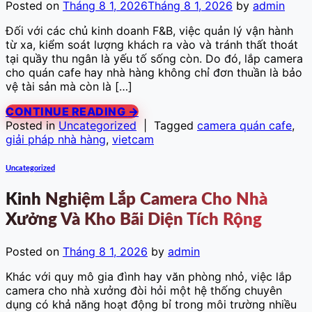
Posted on
Tháng 8 1, 2026
Tháng 8 1, 2026
by
admin
Đối với các chủ kinh doanh F&B, việc quản lý vận hành
từ xa, kiểm soát lượng khách ra vào và tránh thất thoát
tại quầy thu ngân là yếu tố sống còn. Do đó, lắp camera
cho quán cafe hay nhà hàng không chỉ đơn thuần là bảo
vệ tài sản mà còn là […]
CONTINUE READING
→
Posted in
Uncategorized
|
Tagged
camera quán cafe
,
giải pháp nhà hàng
,
vietcam
Uncategorized
Kinh Nghiệm Lắp Camera Cho Nhà
Xưởng Và Kho Bãi Diện Tích Rộng
Posted on
Tháng 8 1, 2026
by
admin
Khác với quy mô gia đình hay văn phòng nhỏ, việc lắp
camera cho nhà xưởng đòi hỏi một hệ thống chuyên
dụng có khả năng hoạt động bỉ trong môi trường nhiều