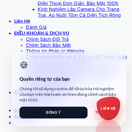
Điện Thoại Đơn Giản, Bảo Mật 100%
Kinh Nghiệm Lắp Camera Cho Trang
Trại, Ao Nuôi Tôm Cá Diện Tích Rộng
Báo giá Camera
Tư vấn lắp đặt
Liên Hệ
Đánh Giá
Hỗ trợ kỹ thuật
ĐIỀU KHOẢN & DỊCH VỤ
Chính Sách Đổi Trả
Chính Sách Bảo Mật
Thông tin Pháp lý Website
Chính sách Khiếu nại & Giải quyết Tranh chấp
🍪
Chính sách Sử dụng Cookie
Chính sách Giao hàng / Cung cấp dịch vụ
Chính sách Bảo hành / Hỗ trợ Dịch vụ
Quyền riêng tư của bạn
Chính Sách Thanh Toán
Hướng Dẫn Sử Dụng
Chúng tôi sử dụng cookie để tối ưu hóa trải nghiệm
KIỂM TRA ĐƠN HÀNG
của bạn trên
Vietcam.vn
theo đúng chính sách bảo
Kiểm Tra Tiến Trình Đơn Hàng
mật 2026.
Khuyến Mãi
LIÊN HỆ
Đăng nhập
ĐỒNG Ý
TỪ CHỐI
Newsletter