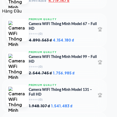
4.719.147
₫
4.997.426
₫
gốc
hiện
là:
tại
Hàng Đầu
4.997.426 ₫.
là:
4.719.147 ₫.
PREMIUM QUALITY
Camera WiFi Thông Minh Model 67 – Full
🏆
HD
⭐⭐⭐⭐⭐
(0)
Giá
Giá
4.890.563
₫
4.154.180
₫
gốc
hiện
là:
tại
PREMIUM QUALITY
4.890.563 ₫.
là:
Camera WiFi Thông Minh Model 99 – Full
4.154.180 ₫.
🏆
HD
⭐⭐⭐⭐⭐
(0)
Giá
Giá
2.544.745
₫
1.756.985
₫
gốc
hiện
là:
tại
PREMIUM QUALITY
2.544.745 ₫.
là:
Camera WiFi Thông Minh Model 131 –
1.756.985 ₫.
🏆
Full HD
⭐⭐⭐⭐⭐
(0)
Giá
Giá
1.948.107
₫
1.541.483
₫
gốc
hiện
là:
tại