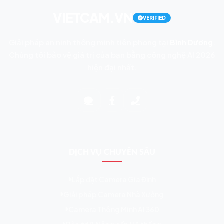
VIETCAM.VN
VERIFIED
Giải pháp an ninh thông minh tiên phong tại
Bình Dương
.
Chúng tôi bảo vệ giá trị của bạn bằng công nghệ AI 2026
hiện đại nhất.
DỊCH VỤ CHUYÊN SÂU
Lắp đặt Camera Gia Đình
Giải pháp Camera Nhà Xưởng
Camera Thông Minh AI 360