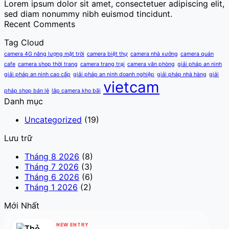
Lorem ipsum dolor sit amet, consectetuer adipiscing elit,
sed diam nonummy nibh euismod tincidunt.
Recent Comments
Tag Cloud
camera 4G năng lượng mặt trời
camera biệt thự
camera nhà xưởng
camera quán
cafe
camera shop thời trang
camera trang trại
camera văn phòng
giải pháp an ninh
giải pháp an ninh cao cấp
giải pháp an ninh doanh nghiệp
giải pháp nhà hàng
giải
vietcam
pháp shop bán lẻ
lắp camera kho bãi
Danh mục
Uncategorized
(19)
Lưu trữ
Tháng 8 2026
(8)
Tháng 7 2026
(3)
Tháng 6 2026
(6)
Tháng 1 2026
(2)
Mới Nhất
NEW ENTRY