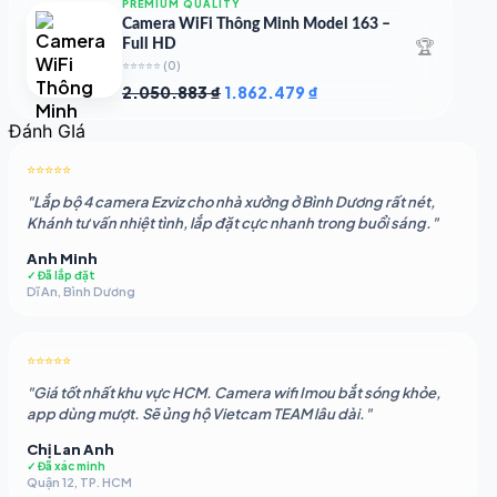
PREMIUM QUALITY
1.948.107 ₫.
là:
Camera WiFi Thông Minh Model 163 –
1.541.483 ₫.
🏆
Full HD
⭐⭐⭐⭐⭐
(0)
Giá
Giá
2.050.883
₫
1.862.479
₫
gốc
hiện
Đánh GIá
là:
tại
2.050.883 ₫.
là:
⭐⭐⭐⭐⭐
1.862.479 ₫.
"Lắp bộ 4 camera Ezviz cho nhà xưởng ở Bình Dương rất nét,
Khánh tư vấn nhiệt tình, lắp đặt cực nhanh trong buổi sáng."
Anh Minh
✓ Đã lắp đặt
Dĩ An, Bình Dương
⭐⭐⭐⭐⭐
"Giá tốt nhất khu vực HCM. Camera wifi Imou bắt sóng khỏe,
app dùng mượt. Sẽ ủng hộ Vietcam TEAM lâu dài."
Chị Lan Anh
✓ Đã xác minh
Quận 12, TP. HCM