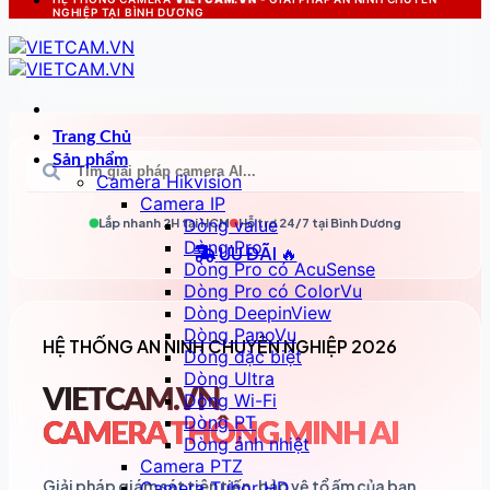
NGHIỆP TẠI BÌNH DƯƠNG
Trang Chủ
Sản phẩm
Camera Hikvision
Camera IP
Dòng value
Lắp nhanh 2H tại
HCM
Hỗ trợ 24/7 tại
Bình Dương
Dòng Pro
ƯU ĐÃI 🔥
Dòng Pro có AcuSense
Dòng Pro có ColorVu
Dòng DeepinView
Dòng PanoVu
HỆ THỐNG AN NINH CHUYÊN NGHIỆP 2026
Dòng đặc biệt
Dòng Ultra
VIETCAM.VN
Dòng Wi-Fi
Dòng PT
CAMERA THÔNG MINH AI
Dòng ảnh nhiệt
Camera PTZ
Giải pháp giám sát tiên tiến, bảo vệ tổ ấm của bạn
Camera Tubor HD