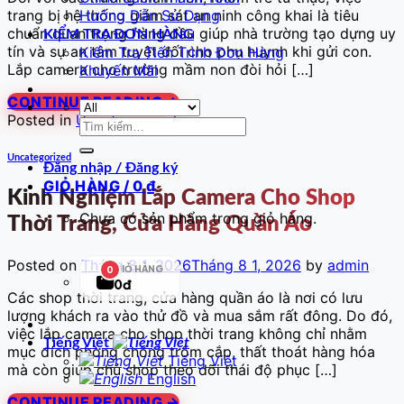
trang bị hệ thống giám sát an ninh công khai là tiêu
Hướng Dẫn Sử Dụng
chuẩn quan trọng hàng đầu giúp nhà trường tạo dựng uy
KIỂM TRA ĐƠN HÀNG
tín và sự an tâm tuyệt đối cho phụ huynh khi gửi con.
Kiểm Tra Tiến Trình Đơn Hàng
Lắp camera cho trường mầm non đòi hỏi […]
Khuyến Mãi
CONTINUE READING
→
Posted in
Uncategorized
Tìm
kiếm:
Uncategorized
Đăng nhập / Đăng ký
GIỎ HÀNG /
0
₫
Kinh Nghiệm Lắp Camera Cho Shop
Chưa có sản phẩm trong giỏ hàng.
Thời Trang, Cửa Hàng Quần Áo
Posted on
Tháng 8 1, 2026
Tháng 8 1, 2026
by
admin
GIỎ HÀNG
0
0đ
Các shop thời trang, cửa hàng quần áo là nơi có lưu
lượng khách ra vào thử đồ và mua sắm rất đông. Do đó,
việc lắp camera cho shop thời trang không chỉ nhằm
Tiếng Việt
mục đích phòng chống trộm cắp, thất thoát hàng hóa
Tiếng Việt
mà còn giúp chủ shop theo dõi thái độ phục […]
English
CONTINUE READING
→