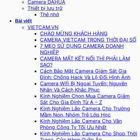
Camera DAHUA
Thiết bị lưu trữ
Thẻ nhớ
Bài viết
VIETCAM.VN
CHÀO MỪNG KHÁCH HÀNG
CAMERA VIETCAM TRONG THỜI ĐẠI SỐ
7 MẸO SỬ DỤNG CAMERA DOANH
NGHIỆP
CAMERA MẤT KẾT NỐI THÌ PHẢI LÀM
SAO?
Cách Bảo Mật Camera Giám Sát Gia
Đình: Chống Hack Và Lộ Đổi Hình Ảnh
Camera Wifi Bị Ngoại Tuyến: Nguyên
Nhân Và Cách Khắc Phục
Kinh Nghiệm Chọn Mua Camera Giám
Sát Cho Gia Đình Từ A – Z
Kinh Nghiệm Lắp Camera Cho Trường
Mầm Non, Nhóm Trẻ Lớp Học
Kinh Nghiệm Lắp Camera Cho Văn
Phòng Công Ty Tối Ưu Nhất
Kinh Nghiệm Lắp Camera Cho Shop Thời
Trang, Cửa Hàng Quần Áo