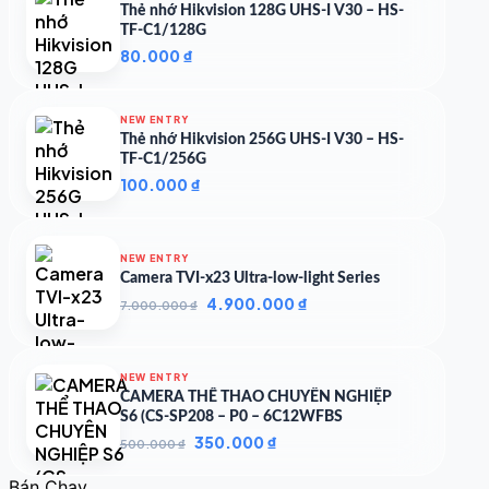
Thẻ nhớ Hikvision 128G UHS-I V30 – HS-
TF-C1/128G
80.000
₫
NEW ENTRY
Thẻ nhớ Hikvision 256G UHS-I V30 – HS-
TF-C1/256G
100.000
₫
NEW ENTRY
Camera TVI-x23 Ultra-low-light Series
Giá
Giá
4.900.000
₫
7.000.000
₫
gốc
hiện
là:
tại
7.000.000 ₫.
là:
NEW ENTRY
4.900.000 ₫.
CAMERA THỂ THAO CHUYÊN NGHIỆP
S6 (CS-SP208 – P0 – 6C12WFBS
Giá
Giá
350.000
₫
500.000
₫
gốc
hiện
là:
tại
Bán Chạy