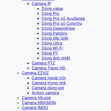
Camera IP
Dòng value
Dòng Pro
Dòng Pro có AcuSense
Dòng Pro có ColorVu
Dòng DeepinView
Dòng PanoVu
Dòng đặc biệt
Dòng Ultra
Dòng Wi-Fi
Dòng PT
Dòng ảnh nhiệt
Camera PTZ
Camera Tubor HD
Camera EZVIZ
Camera ngoài trời
Camera trong nhà
Camera dùng pin
Action camera
Camera HiLook
Camera KBVISION
Camera IMOU