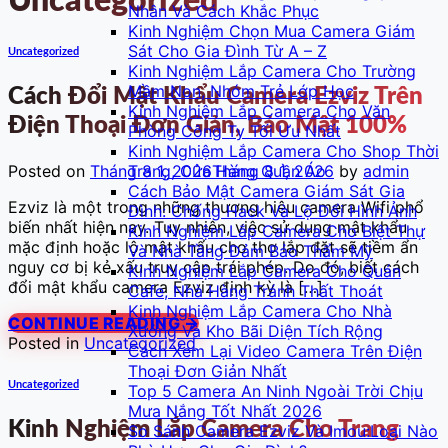
Uncategorized
Nhân Và Cách Khắc Phục
Kinh Nghiệm Chọn Mua Camera Giám
Sát Cho Gia Đình Từ A – Z
Uncategorized
Kinh Nghiệm Lắp Camera Cho Trường
Mầm Non, Nhóm Trẻ Lớp Học
Cách Đổi Mật Khẩu Camera Ezviz Trên
Kinh Nghiệm Lắp Camera Cho Văn
Điện Thoại Đơn Giản, Bảo Mật 100%
Phòng Công Ty Tối Ưu Nhất
Kinh Nghiệm Lắp Camera Cho Shop Thời
Posted on
Tháng 8 1, 2026
Tháng 8 1, 2026
by
admin
Trang, Cửa Hàng Quần Áo
Cách Bảo Mật Camera Giám Sát Gia
Ezviz là một trong những thương hiệu camera Wifi phổ
Đình: Chống Hack Và Lộ Đổi Hình Ảnh
biến nhất hiện nay. Tuy nhiên, việc sử dụng mật khẩu
Kinh Nghiệm Lắp Camera Cho Biệt Thự
mặc định hoặc lộ mật khẩu cho thợ lắp đặt sẽ tiềm ẩn
Và Nhà Tầng Đảm Bảo Thẩm Mỹ
nguy cơ bị kẻ xấu truy cập trái phép. Do đó, biết cách
Kinh Nghiệm Lắp Camera Cho Quán
đổi mật khẩu camera Ezviz định kỳ là […]
Cafe, Nhà Hàng Tránh Thất Thoát
Kinh Nghiệm Lắp Camera Cho Nhà
CONTINUE READING
→
Xưởng Và Kho Bãi Diện Tích Rộng
Posted in
Uncategorized
Cách Xem Lại Video Camera Trên Điện
Thoại Đơn Giản Nhất
Uncategorized
Top 5 Camera An Ninh Ngoài Trời Chịu
Mưa Nắng Tốt Nhất 2026
Kinh Nghiệm Lắp Camera Cho Trang
So Sánh Camera Ezviz Và Imou:Loại Nào