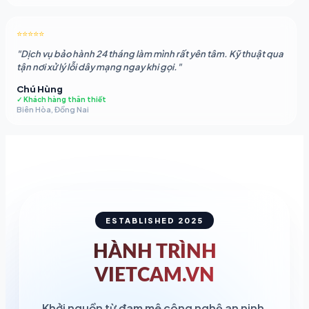
⭐⭐⭐⭐⭐
"Dịch vụ bảo hành 24 tháng làm mình rất yên tâm. Kỹ thuật qua
tận nơi xử lý lỗi dây mạng ngay khi gọi."
Chú Hùng
✓ Khách hàng thân thiết
Biên Hòa, Đồng Nai
ESTABLISHED 2025
HÀNH TRÌNH
VIETCAM.VN
Khởi nguồn từ đam mê công nghệ an ninh,