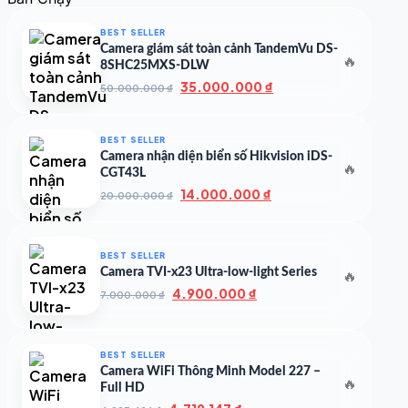
500.000 ₫.
là:
350.000 ₫.
BEST SELLER
Camera giám sát toàn cảnh TandemVu DS-
🔥
8SHC25MXS-DLW
Giá
Giá
35.000.000
₫
50.000.000
₫
gốc
hiện
là:
tại
50.000.000 ₫.
là:
BEST SELLER
35.000.000 ₫.
Camera nhận diện biển số Hikvision iDS-
🔥
CGT43L
Giá
Giá
14.000.000
₫
20.000.000
₫
gốc
hiện
là:
tại
20.000.000 ₫.
là:
BEST SELLER
14.000.000 ₫.
Camera TVI-x23 Ultra-low-light Series
🔥
Giá
Giá
4.900.000
₫
7.000.000
₫
gốc
hiện
là:
tại
7.000.000 ₫.
là:
BEST SELLER
4.900.000 ₫.
Camera WiFi Thông Minh Model 227 –
🔥
Full HD
Giá
Giá