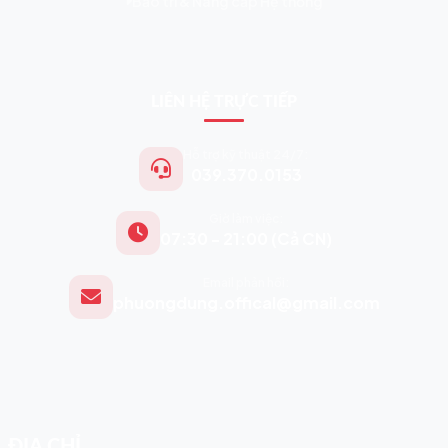
Bảo trì & Nâng cấp Hệ thống
LIÊN HỆ TRỰC TIẾP
Hỗ trợ kỹ thuật 24/7:
039.370.0153
Giờ làm việc:
07:30 - 21:00 (Cả CN)
Email phản hồi:
phuongdung.offical@gmail.com
ĐỊA CHỈ