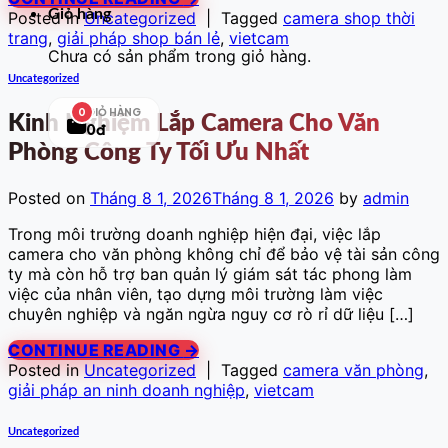
Giỏ hàng
Posted in
Uncategorized
|
Tagged
camera shop thời
trang
,
giải pháp shop bán lẻ
,
vietcam
Chưa có sản phẩm trong giỏ hàng.
Uncategorized
GIỎ HÀNG
0
Kinh Nghiệm Lắp Camera Cho Văn
0đ
Phòng Công Ty Tối Ưu Nhất
Posted on
Tháng 8 1, 2026
Tháng 8 1, 2026
by
admin
Trong môi trường doanh nghiệp hiện đại, việc lắp
camera cho văn phòng không chỉ để bảo vệ tài sản công
ty mà còn hỗ trợ ban quản lý giám sát tác phong làm
việc của nhân viên, tạo dựng môi trường làm việc
chuyên nghiệp và ngăn ngừa nguy cơ rò rỉ dữ liệu […]
CONTINUE READING
→
Posted in
Uncategorized
|
Tagged
camera văn phòng
,
giải pháp an ninh doanh nghiệp
,
vietcam
Uncategorized