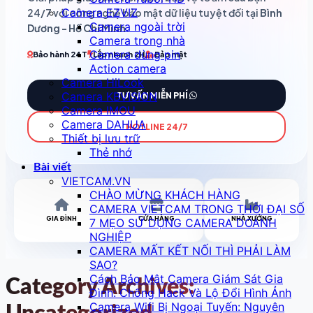
Camera EZVIZ
24/7 với công nghệ bảo mật dữ liệu tuyệt đối tại
Bình
Camera ngoài trời
Dương - Hồ Chí Minh
.
Camera trong nhà
Camera dùng pin
Bảo hành 24T
Lắp nhanh 2H
Bảo mật
Action camera
Camera HiLook
Camera KBVISION
TƯ VẤN MIỄN PHÍ
Camera IMOU
Camera DAHUA
HOTLINE 24/7
Thiết bị lưu trữ
Thẻ nhớ
Bài viết
VIETCAM.VN
CHÀO MỪNG KHÁCH HÀNG
CAMERA VIETCAM TRONG THỜI ĐẠI SỐ
GIA ĐÌNH
CỬA HÀNG
NHÀ XƯỞNG
7 MẸO SỬ DỤNG CAMERA DOANH
NGHIỆP
CAMERA MẤT KẾT NỐI THÌ PHẢI LÀM
SAO?
Cách Bảo Mật Camera Giám Sát Gia
Category Archives:
Đình: Chống Hack Và Lộ Đổi Hình Ảnh
Camera Wifi Bị Ngoại Tuyến: Nguyên