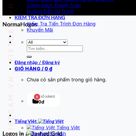
VIETCAM.VN VIETCAM.VN VIETCAM.VN VIETCAM.VN VIETCAM.VN VIETCAM.VN
euismod tincidunt ut laoreet dolore magna aliquam erat vo
Chính Sách Thanh Toán
Hướng Dẫn Sử Dụng
Thank you for reading this post, don't forget to subscribe
KIỂM TRA ĐƠN HÀNG
Kiểm Tra Tiến Trình Đơn Hàng
Normal logos
Khuyến Mãi
Tìm
kiếm:
Đăng nhập / Đăng ký
GIỎ HÀNG /
0
₫
Chưa có sản phẩm trong giỏ hàng.
GIỎ HÀNG
0
0đ
Tiếng Việt
Tiếng Việt
English
Logos in a Dashed Grid