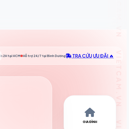
TRA CỨU
ƯU ĐÃI 🔥
h 2H tại
HCM
Hỗ trợ 24/7 tại
Bình Dương
GIA ĐÌNH