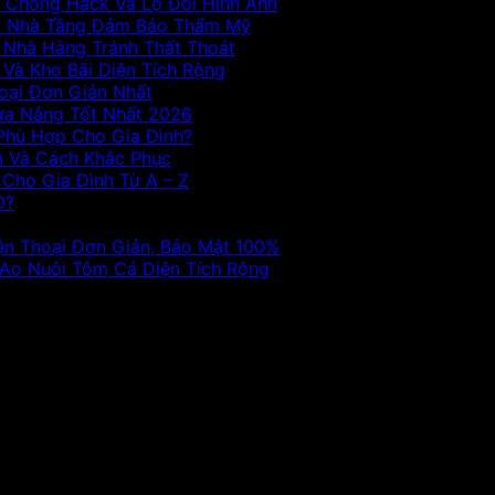
 Chống Hack Và Lộ Đổi Hình Ảnh
Và Nhà Tầng Đảm Bảo Thẩm Mỹ
 Nhà Hàng Tránh Thất Thoát
Và Kho Bãi Diện Tích Rộng
oại Đơn Giản Nhất
ưa Nắng Tốt Nhất 2026
Phù Hợp Cho Gia Đình?
n Và Cách Khắc Phục
Cho Gia Đình Từ A – Z
O?
ện Thoại Đơn Giản, Bảo Mật 100%
 Ao Nuôi Tôm Cá Diện Tích Rộng
t, sed diam nonummy nibh