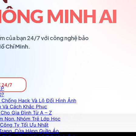
ÔNG MINH AI
ổ ấm của bạn 24/7 với công nghệ bảo
Hồ Chí Minh
.
 24/7
ỆP
O?
 Chống Hack Và Lộ Đổi Hình Ảnh
n Và Cách Khắc Phục
Cho Gia Đình Từ A – Z
m Non, Nhóm Trẻ Lớp Học
Công Ty Tối Ưu Nhất
Trang, Cửa Hàng Quần Áo