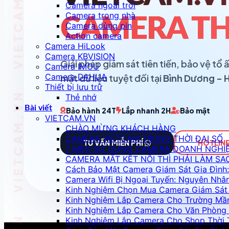
Camera ngoài trời
Camera trong nhà
CAMERA TH
Camera dùng pin
Action camera
Camera HiLook
Camera KBVISION
Giải pháp giám sát tiên tiến, bảo vệ t
Camera IMOU
Camera DAHUA
mật dữ liệu tuyệt đối tại
Bình Dương - 
Thiết bị lưu trữ
Thẻ nhớ
Bài viết
Bảo hành 24T
Lắp nhanh 2H
Bảo mật
VIETCAM.VN
CHÀO MỪNG KHÁCH HÀNG
CAMERA VIETCAM TRONG THỜI ĐẠI SỐ
TƯ VẤN MIỄN PHÍ
HOTLINE
7 MẸO SỬ DỤNG CAMERA DOANH NGHI
CAMERA MẤT KẾT NỐI THÌ PHẢI LÀM SA
Cách Bảo Mật Camera Giám Sát Gia Đình:
Camera Wifi Bị Ngoại Tuyến: Nguyên Nhâ
Kinh Nghiệm Chọn Mua Camera Giám Sát 
Kinh Nghiệm Lắp Camera Cho Trường Mầ
Kinh Nghiệm Lắp Camera Cho Văn Phòng 
Kinh Nghiệm Lắp Camera Cho Shop Thời 