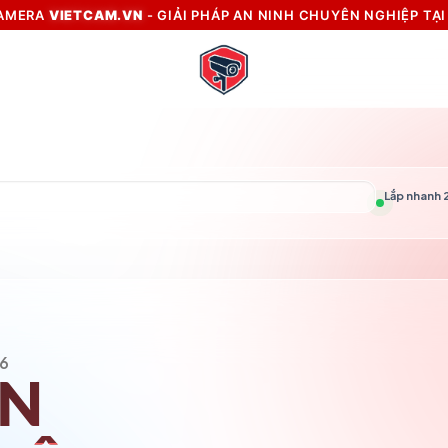
CAMERA
VIETCAM.VN
- GIẢI PHÁP AN NINH CHUYÊN NGHIỆP TẠ
Đ
Lắp nhanh 2
6
VN