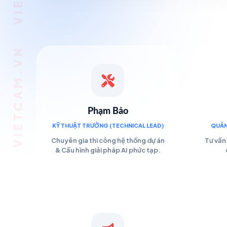
Phạm Bảo
KỸ THUẬT TRƯỞNG (TECHNICAL LEAD)
QUẢN
Chuyên gia thi công hệ thống dự án
Tư vấn 
& Cấu hình giải pháp AI phức tạp.