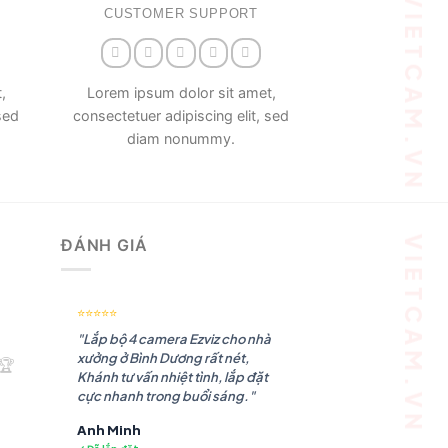
VIETCAM.VN VIETCAM.VN VIETCAM.VN VIETCAM.VN VIETCAM.VN VIETCAM.VN
CUSTOMER SUPPORT
,
Lorem ipsum dolor sit amet,
sed
consectetuer adipiscing elit, sed
diam nonummy.
ĐÁNH GIÁ
⭐⭐⭐⭐⭐
"Lắp bộ 4 camera Ezviz cho nhà
xưởng ở Bình Dương rất nét,
🏆
Khánh tư vấn nhiệt tình, lắp đặt
cực nhanh trong buổi sáng."
Anh Minh