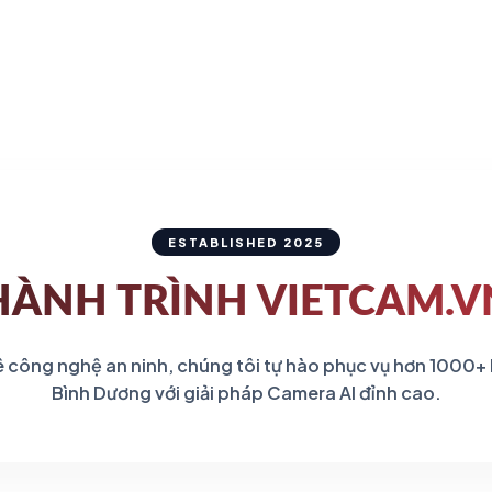
gốc
hiện
là:
tại
2.050.883 ₫.
là:
1.862
ESTABLISHED 2025
HÀNH TRÌNH
VIETCAM.V
 công nghệ an ninh, chúng tôi tự hào phục vụ hơn 1000+
Bình Dương với giải pháp Camera AI đỉnh cao.