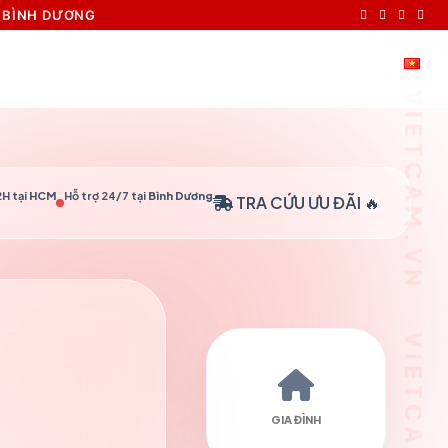
VIETCAM.VN VIETCAM.VN VIETCAM.VN VIETCAM.VN VIETCAM.VN VIETCAM.VN
I BÌNH DƯƠNG
GIỎ HÀNG /
0
₫
ĂNG NHẬP / ĐĂNG KÝ
TIẾNG VIỆT
H tại
HCM
Hỗ trợ 24/7 tại
Bình Dương
TRA CỨU
ƯU ĐÃI 🔥
GIA ĐÌNH