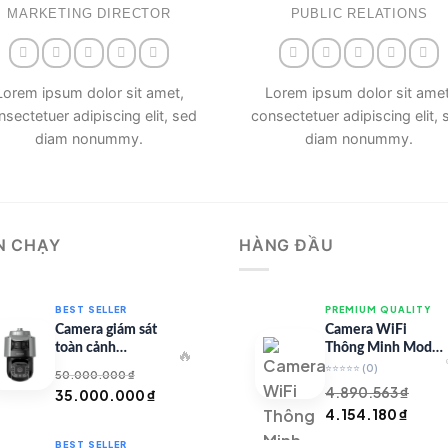
MARKETING DIRECTOR
PUBLIC RELATIONS
Lorem ipsum dolor sit amet,
Lorem ipsum dolor sit amet
nsectetuer adipiscing elit, sed
consectetuer adipiscing elit, 
diam nonummy.
diam nonummy.
N CHẠY
HÀNG ĐẦU
BEST SELLER
PREMIUM QUALITY
Camera giám sát
Camera WiFi
toàn cảnh
Thông Minh Model
🔥
TandemVu DS-
67 – Full HD
⭐⭐⭐⭐⭐
(0)
50.000.000
₫
8SHC25MXS-DLW
4.890.563
₫
Giá
Giá
35.000.000
₫
Giá
Giá
4.154.180
₫
gốc
hiện
gốc
hiện
là:
tại
BEST SELLER