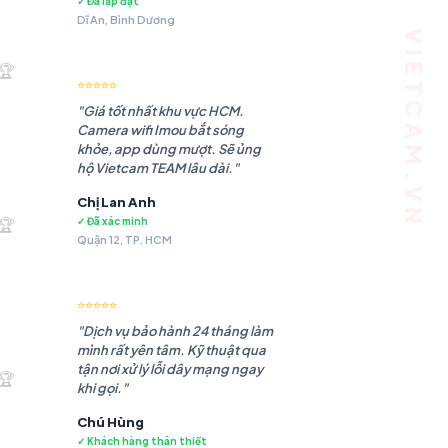
✓ Đã lắp đặt
Dĩ An, Bình Dương
.180 ₫.
🏆
⭐⭐⭐⭐⭐
"Giá tốt nhất khu vực HCM.
Camera wifi Imou bắt sóng
khỏe, app dùng mượt. Sẽ ủng
hộ Vietcam TEAM lâu dài."
Chị Lan Anh
.985 ₫.
🏆
✓ Đã xác minh
Quận 12, TP. HCM
⭐⭐⭐⭐⭐
"Dịch vụ bảo hành 24 tháng làm
mình rất yên tâm. Kỹ thuật qua
.483 ₫.
tận nơi xử lý lỗi dây mạng ngay
🏆
khi gọi."
Chú Hùng
✓ Khách hàng thân thiết