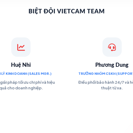
BIỆT ĐỘI VIETCAM TEAM
Huệ Nhi
Phương Dung
 LÝ KINH DOANH (SALES MGR.)
TRƯỞNG NHÓM CSKH (SUPPORT
giải pháp tối ưu chi phí và hiệu
Điều phối bảo hành 24/7 và hỗ
quả cho doanh nghiệp.
thuật từ xa.