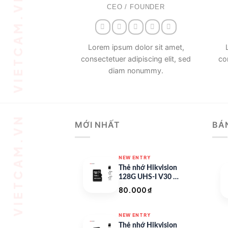
CEO / FOUNDER
Lorem ipsum dolor sit amet,
consectetuer adipiscing elit, sed
co
diam nonummy.
MỚI NHẤT
BÁ
NEW ENTRY
Thẻ nhớ Hikvision
128G UHS-I V30 –
HS-TF-C1/128G
80.000
₫
NEW ENTRY
Thẻ nhớ Hikvision