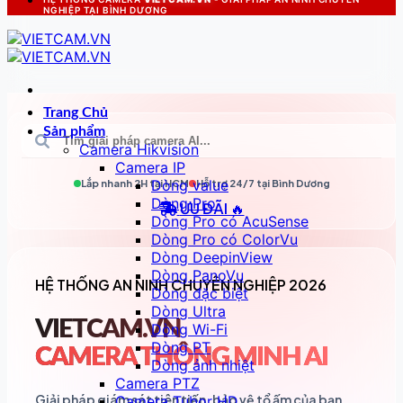
NGHIỆP TẠI BÌNH DƯƠNG
Trang Chủ
Sản phẩm
Camera Hikvision
Camera IP
Dòng value
Lắp nhanh 2H tại
HCM
Hỗ trợ 24/7 tại
Bình Dương
Dòng Pro
ƯU ĐÃI 🔥
Dòng Pro có AcuSense
Dòng Pro có ColorVu
Dòng DeepinView
Dòng PanoVu
HỆ THỐNG AN NINH CHUYÊN NGHIỆP 2026
Dòng đặc biệt
Dòng Ultra
VIETCAM.VN
Dòng Wi-Fi
Dòng PT
CAMERA THÔNG MINH AI
Dòng ảnh nhiệt
Camera PTZ
Giải pháp giám sát tiên tiến, bảo vệ tổ ấm của bạn
Camera Tubor HD