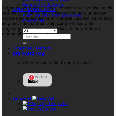
Hướng Dẫn Sử Dụng
Lorem ipsum dolor sit amet, consectetuer adipiscing elit,
KIỂM TRA ĐƠN HÀNG
sed diam nonummy nibh euismod tincidunt ut laoreet
Kiểm Tra Tiến Trình Đơn Hàng
dolore magna aliquam erat volutpat….Lorem ipsum dolor
Khuyến Mãi
sit amet, consectetuer adipiscing elit, sed diam
nonummy nibh euismod tincidunt ut laoreet dolore
magna aliquam erat volutpat….
Tìm
kiếm:
Đăng nhập / Đăng ký
GIỎ HÀNG /
0
₫
Chưa có sản phẩm trong giỏ hàng.
GIỎ HÀNG
0
0đ
Tiếng Việt
Tiếng Việt
English