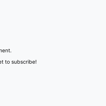
ment.
et to subscribe!