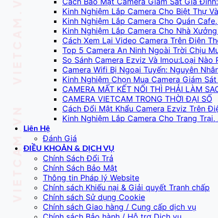
Cách Bảo Mật Camera Giám Sát Gia Đình:
Kinh Nghiệm Lắp Camera Cho Biệt Thự 
Kinh Nghiệm Lắp Camera Cho Quán Cafe,
Kinh Nghiệm Lắp Camera Cho Nhà Xưởng 
Cách Xem Lại Video Camera Trên Điện Th
Top 5 Camera An Ninh Ngoài Trời Chịu M
So Sánh Camera Ezviz Và Imou:Loại Nào 
Camera Wifi Bị Ngoại Tuyến: Nguyên Nhâ
Kinh Nghiệm Chọn Mua Camera Giám Sát 
CAMERA MẤT KẾT NỐI THÌ PHẢI LÀM SA
CAMERA VIETCAM TRONG THỜI ĐẠI SỐ
Cách Đổi Mật Khẩu Camera Ezviz Trên Đi
Kinh Nghiệm Lắp Camera Cho Trang Trại,
Liên Hệ
Đánh Giá
ĐIỀU KHOẢN & DỊCH VỤ
Chính Sách Đổi Trả
Chính Sách Bảo Mật
Thông tin Pháp lý Website
Chính sách Khiếu nại & Giải quyết Tranh chấp
Chính sách Sử dụng Cookie
Chính sách Giao hàng / Cung cấp dịch vụ
Chính sách Bảo hành / Hỗ trợ Dịch vụ