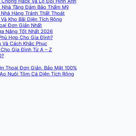
 Chống Hack Và Lộ Đổi Hình Ảnh
Và Nhà Tầng Đảm Bảo Thẩm Mỹ
 Nhà Hàng Tránh Thất Thoát
Và Kho Bãi Diện Tích Rộng
oại Đơn Giản Nhất
ưa Nắng Tốt Nhất 2026
Phù Hợp Cho Gia Đình?
n Và Cách Khắc Phục
Cho Gia Đình Từ A – Z
O?
ện Thoại Đơn Giản, Bảo Mật 100%
 Ao Nuôi Tôm Cá Diện Tích Rộng