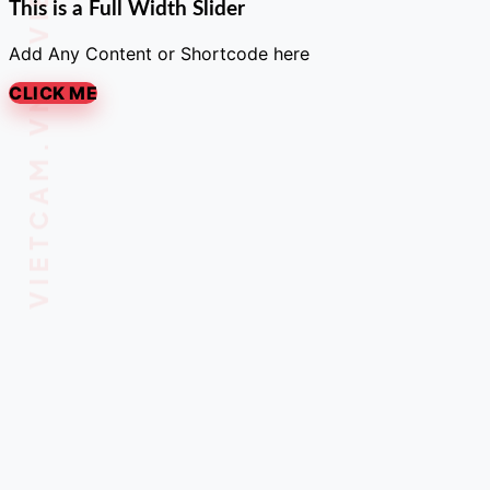
This is a Full Width Slider
Add Any Content or Shortcode here
CLICK ME