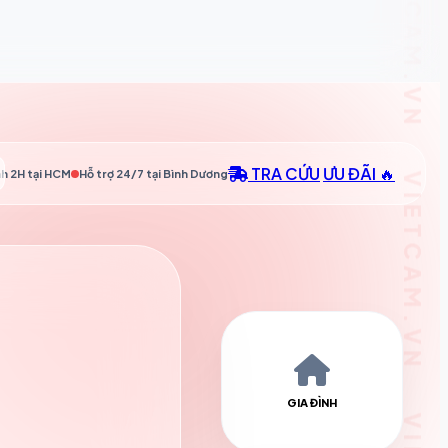
TRA CỨU
ƯU ĐÃI 🔥
h 2H tại
HCM
Hỗ trợ 24/7 tại
Bình Dương
GIA ĐÌNH