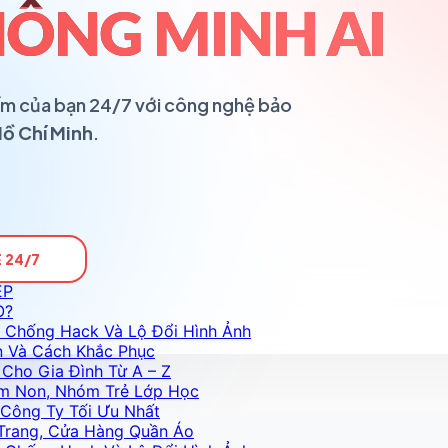
ÔNG MINH AI
ổ ấm của bạn 24/7 với công nghệ bảo
Hồ Chí Minh
.
 24/7
ỆP
O?
 Chống Hack Và Lộ Đổi Hình Ảnh
n Và Cách Khắc Phục
Cho Gia Đình Từ A – Z
m Non, Nhóm Trẻ Lớp Học
Công Ty Tối Ưu Nhất
Trang, Cửa Hàng Quần Áo