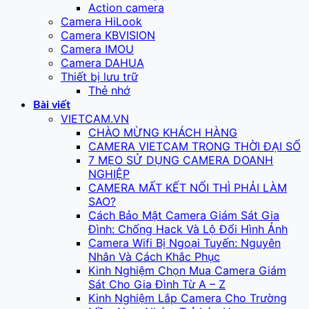
Action camera
Camera HiLook
Camera KBVISION
Camera IMOU
Camera DAHUA
Thiết bị lưu trữ
Thẻ nhớ
Bài viết
VIETCAM.VN
CHÀO MỪNG KHÁCH HÀNG
CAMERA VIETCAM TRONG THỜI ĐẠI SỐ
7 MẸO SỬ DỤNG CAMERA DOANH
NGHIỆP
CAMERA MẤT KẾT NỐI THÌ PHẢI LÀM
SAO?
Cách Bảo Mật Camera Giám Sát Gia
Đình: Chống Hack Và Lộ Đổi Hình Ảnh
Camera Wifi Bị Ngoại Tuyến: Nguyên
Nhân Và Cách Khắc Phục
Kinh Nghiệm Chọn Mua Camera Giám
Sát Cho Gia Đình Từ A – Z
Kinh Nghiệm Lắp Camera Cho Trường