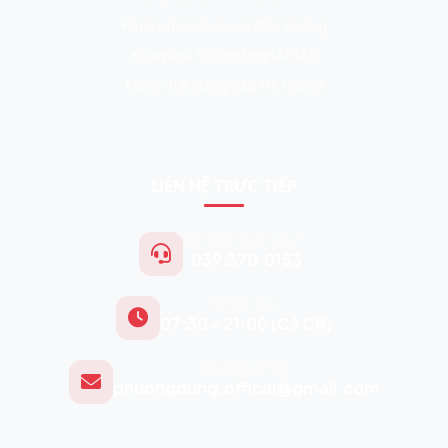
Giải pháp Camera Nhà Xưởng
Camera Thông Minh AI 360
Bảo trì & Nâng cấp Hệ thống
LIÊN HỆ TRỰC TIẾP
Hỗ trợ kỹ thuật 24/7:
039.370.0153
Giờ làm việc:
07:30 - 21:00 (Cả CN)
Email phản hồi:
phuongdung.offical@gmail.com