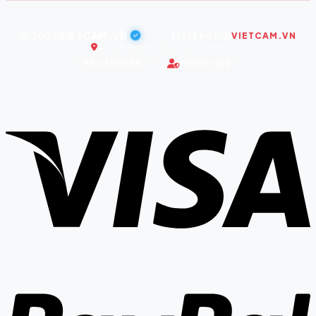
© 2026
VIETCAM.VN
|
Thiết kế bởi
VIETCAM.VN
Trụ sở: Bình Dương, Hồ Chí Minh
SSL SECURE
CHÍNH CHỦ