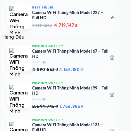
7.000.000 ₫.
là:
BEST SELLER
4.900.000 ₫.
Camera WiFi Thông Minh Model 227 –
🔥
Full HD
Giá
Giá
4.719.147
₫
4.997.426
₫
gốc
hiện
là:
tại
Hàng Đầu
4.997.426 ₫.
là:
4.719.147 ₫.
PREMIUM QUALITY
Camera WiFi Thông Minh Model 67 – Full
🏆
HD
⭐⭐⭐⭐⭐
(0)
Giá
Giá
4.890.563
₫
4.154.180
₫
gốc
hiện
là:
tại
PREMIUM QUALITY
4.890.563 ₫.
là:
Camera WiFi Thông Minh Model 99 – Full
4.154.180 ₫.
🏆
HD
⭐⭐⭐⭐⭐
(0)
Giá
Giá
2.544.745
₫
1.756.985
₫
gốc
hiện
là:
tại
PREMIUM QUALITY
2.544.745 ₫.
là:
Camera WiFi Thông Minh Model 131 –
1.756.985 ₫.
Full HD