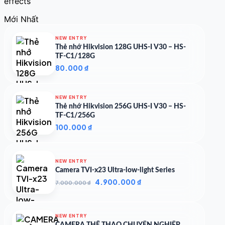
effects
Mới Nhất
NEW ENTRY
Thẻ nhớ Hikvision 128G UHS-I V30 – HS-
TF-C1/128G
80.000
₫
NEW ENTRY
Thẻ nhớ Hikvision 256G UHS-I V30 – HS-
TF-C1/256G
100.000
₫
NEW ENTRY
Camera TVI-x23 Ultra-low-light Series
Giá
Giá
4.900.000
₫
7.000.000
₫
gốc
hiện
là:
tại
7.000.000 ₫.
là:
NEW ENTRY
4.900.000 ₫.