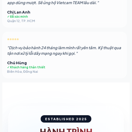
app dùng mượt. Sẽ ủng hộ Vietcam TEAM lâu dài."
Chị Lan Anh
✓ Đã xác minh
Quận 12, TP. HCM
⭐⭐⭐⭐⭐
"Dịch vụ bảo hành 24 tháng làm mình rất yên tâm. Kỹ thuật qua
tận nơi xử lý lỗi dây mạng ngay khi gọi."
Chú Hùng
✓ Khách hàng thân thiết
Biên Hòa, Đồng Nai
ESTABLISHED 2025