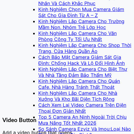
Nhân Và Cách Khắc Phục
Kinh Nghiệm Chọn Mua Camera Giám
Sát Cho Gia Đình Từ A – Z
Kinh Nghiệm Lắp Camera Cho Trường
Mầm Non, Nhóm Trẻ Lớp Học
Kinh Nghiệm Lắp Camera Cho Văn
Phòng Công Ty Tối Ưu Nhất
Kinh Nghiệm Lắp Camera Cho Shop Thời
Trang, Cửa Hàng Quần Áo
Cách Bảo Mật Camera Giám Sát Gia
Đình: Chống Hack Và Lộ Đổi Hình Ảnh
Kinh Nghiệm Lắp Camera Cho Biệt Thự
Và Nhà Tầng Đảm Bảo Thẩm Mỹ
Kinh Nghiệm Lắp Camera Cho Quán
Cafe, Nhà Hàng Tránh Thất Thoát
Kinh Nghiệm Lắp Camera Cho Nhà
Xưởng Và Kho Bãi Diện Tích Rộng
Cách Xem Lại Video Camera Trên Điện
Thoại Đơn Giản Nhất
Top 5 Camera An Ninh Ngoài Trời Chịu
Video Button
Mưa Nắng Tốt Nhất 2026
So Sánh Camera Ezviz Và Imou:Loại Nào
Add a video button that opens