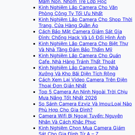
Mầm Non, Nhóm Trẻ Lớp Học
Kinh Nghiệm Lắp Camera Cho Văn
Phòng Công Ty Tối Ưu Nhất
Kinh Nghiệm Lắp Camera Cho Shop Thời
Trang, Cửa Hàng Quần Áo
Cách Bảo Mật Camera Giám Sát Gia
Đình: Chống Hack Và Lộ Đổi Hình Ảnh
Kinh Nghiệm Lắp Camera Cho Biệt Thự
Và Nhà Tầng Đảm Bảo Thẩm Mỹ
Kinh Nghiệm Lắp Camera Cho Quán
Cafe, Nhà Hàng Tránh Thất Thoát
Kinh Nghiệm Lắp Camera Cho Nhà
Xưởng Và Kho Bãi Diện Tích Rộng
Cách Xem Lại Video Camera Trên Điện
Thoại Đơn Giản Nhất
Top 5 Camera An Ninh Ngoài Trời Chịu
Mưa Nắng Tốt Nhất 2026
So Sánh Camera Ezviz Và Imou:Loại Nào
Phù Hợp Cho Gia Đình?
Camera Wifi Bị Ngoại Tuyến: Nguyên
Nhân Và Cách Khắc Phục
Kinh Nghiệm Chọn Mua Camera Giám
Sát Cho Gia Đình Từ A – Z