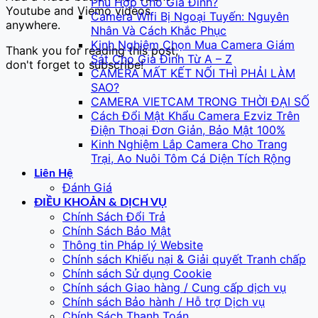
Phù Hợp Cho Gia Đình?
Youtube and Viemo videos
Camera Wifi Bị Ngoại Tuyến: Nguyên
anywhere.
Nhân Và Cách Khắc Phục
Kinh Nghiệm Chọn Mua Camera Giám
Thank you for reading this post,
Sát Cho Gia Đình Từ A – Z
don't forget to subscribe!
CAMERA MẤT KẾT NỐI THÌ PHẢI LÀM
SAO?
CAMERA VIETCAM TRONG THỜI ĐẠI SỐ
Cách Đổi Mật Khẩu Camera Ezviz Trên
Điện Thoại Đơn Giản, Bảo Mật 100%
Kinh Nghiệm Lắp Camera Cho Trang
Trại, Ao Nuôi Tôm Cá Diện Tích Rộng
Liên Hệ
Đánh Giá
ĐIỀU KHOẢN & DỊCH VỤ
Chính Sách Đổi Trả
Chính Sách Bảo Mật
Thông tin Pháp lý Website
Chính sách Khiếu nại & Giải quyết Tranh chấp
Chính sách Sử dụng Cookie
Chính sách Giao hàng / Cung cấp dịch vụ
Chính sách Bảo hành / Hỗ trợ Dịch vụ
Chính Sách Thanh Toán