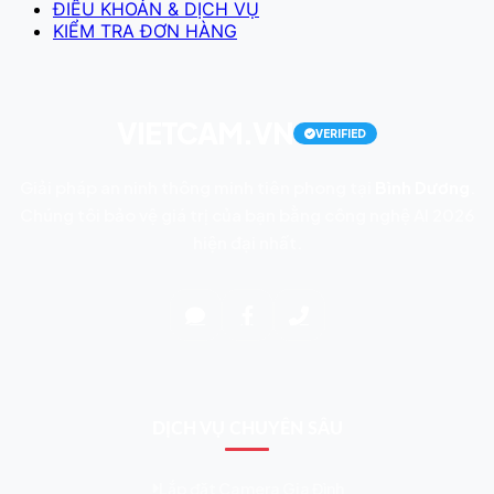
ĐIỀU KHOẢN & DỊCH VỤ
KIỂM TRA ĐƠN HÀNG
VIETCAM.VN
VERIFIED
Giải pháp an ninh thông minh tiên phong tại
Bình Dương
.
Chúng tôi bảo vệ giá trị của bạn bằng công nghệ AI 2026
hiện đại nhất.
DỊCH VỤ CHUYÊN SÂU
Lắp đặt Camera Gia Đình