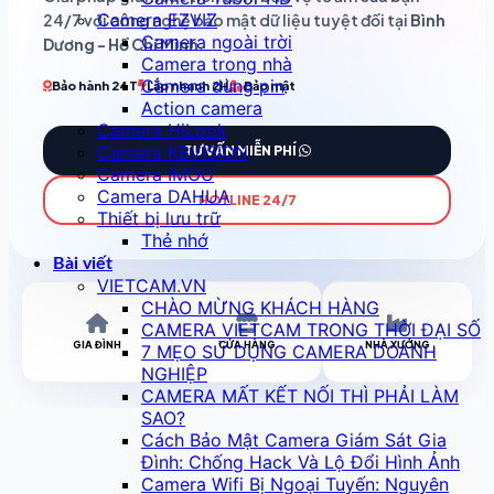
Camera EZVIZ
24/7 với công nghệ bảo mật dữ liệu tuyệt đối tại
Bình
Camera ngoài trời
Dương - Hồ Chí Minh
.
Camera trong nhà
Camera dùng pin
Bảo hành 24T
Lắp nhanh 2H
Bảo mật
Action camera
Camera HiLook
Camera KBVISION
TƯ VẤN MIỄN PHÍ
Camera IMOU
Camera DAHUA
HOTLINE 24/7
Thiết bị lưu trữ
Thẻ nhớ
Bài viết
VIETCAM.VN
CHÀO MỪNG KHÁCH HÀNG
CAMERA VIETCAM TRONG THỜI ĐẠI SỐ
GIA ĐÌNH
CỬA HÀNG
NHÀ XƯỞNG
7 MẸO SỬ DỤNG CAMERA DOANH
NGHIỆP
CAMERA MẤT KẾT NỐI THÌ PHẢI LÀM
SAO?
Cách Bảo Mật Camera Giám Sát Gia
Đình: Chống Hack Và Lộ Đổi Hình Ảnh
Camera Wifi Bị Ngoại Tuyến: Nguyên