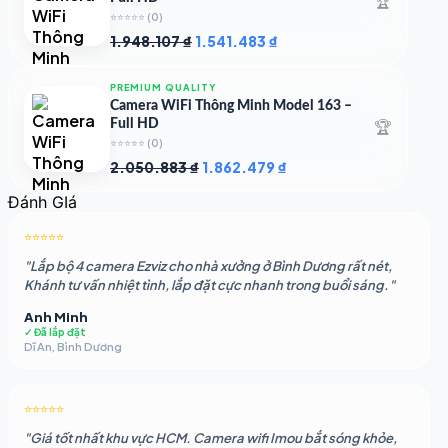
🏆
⭐⭐⭐⭐⭐
(0)
Giá
Giá
1.948.107
₫
1.541.483
₫
gốc
hiện
là:
tại
PREMIUM QUALITY
1.948.107 ₫.
là:
Camera WiFi Thông Minh Model 163 –
1.541.483 ₫.
🏆
Full HD
⭐⭐⭐⭐⭐
(0)
Giá
Giá
2.050.883
₫
1.862.479
₫
gốc
hiện
Đánh GIá
là:
tại
2.050.883 ₫.
là:
⭐⭐⭐⭐⭐
1.862.479 ₫.
"Lắp bộ 4 camera Ezviz cho nhà xưởng ở Bình Dương rất nét,
Khánh tư vấn nhiệt tình, lắp đặt cực nhanh trong buổi sáng."
Anh Minh
✓ Đã lắp đặt
Dĩ An, Bình Dương
⭐⭐⭐⭐⭐
"Giá tốt nhất khu vực HCM. Camera wifi Imou bắt sóng khỏe,