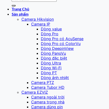
kiếm:
Trang Chủ
Sản phẩm
Camera Hikvision
Camera IP
Dòng value
Dòng Pro
Dòng Pro có AcuSense
Dòng Pro có ColorVu
Dòng DeepinView
Dòng PanoVu
Dòng đặc biệt
Dòng Ultra
Dòng Wi-Fi
Dòng PT
Dòng ảnh nhiệt
Camera PTZ
Camera Tubor HD
Camera EZVIZ
Camera ngoài trời
Camera trong nhà
Camera dùng pin