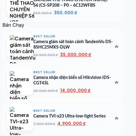
CAMERA THỂ THAO CHUYÊN NGHIỆP
S6 (CS-SP208 – P0 – 6C12WFBS
Giá
Giá
350.000
₫
500.000
₫
gốc
hiện
là:
tại
Bán Chạy
500.000 ₫.
là:
350.000 ₫.
BEST SELLER
Camera giám sát toàn cảnh TandemVu DS-
🔥
8SHC25MXS-DLW
Giá
Giá
35.000.000
₫
50.000.000
₫
gốc
hiện
là:
tại
50.000.000 ₫.
là:
BEST SELLER
35.000.000 ₫.
Camera nhận diện biển số Hikvision iDS-
🔥
CGT43L
Giá
Giá
14.000.000
₫
20.000.000
₫
gốc
hiện
là:
tại
20.000.000 ₫.
là:
BEST SELLER
14.000.000 ₫.
Camera TVI-x23 Ultra-low-light Series
🔥
Giá
Giá
4.900.000
₫
7.000.000
₫
gốc
hiện
là:
tại