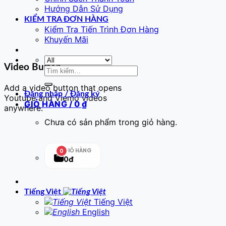
Hướng Dẫn Sử Dụng
KIỂM TRA ĐƠN HÀNG
Kiểm Tra Tiến Trình Đơn Hàng
Khuyến Mãi
Video Button
Tìm
kiếm:
Add a video button that opens
Đăng nhập / Đăng ký
Youtube and Viemo videos
GIỎ HÀNG /
0
₫
anywhere.
Chưa có sản phẩm trong giỏ hàng.
GIỎ HÀNG
0
0đ
Tiếng Việt
Tiếng Việt
English