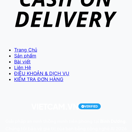
Trang Chủ
Sản phẩm
Bài viết
Liên Hệ
ĐIỀU KHOẢN & DỊCH VỤ
KIỂM TRA ĐƠN HÀNG
VIETCAM.VN
VERIFIED
Giải pháp an ninh thông minh tiên phong tại
Bình Dương
.
Chúng tôi bảo vệ giá trị của bạn bằng công nghệ AI 2026