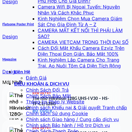
Phù Hợp Cho Gia Đình?
Design
Camera Wifi Bị Ngoại Tuyến: Nguyên
Nhân Và Cách Khắc Phục
Kinh Nghiệm Chọn Mua Camera Giám
Sát Cho Gia Đình Từ A – Z
Flatsome Poster Print
CAMERA MẤT KẾT NỐI THÌ PHẢI LÀM
SAO?
Design
CAMERA VIETCAM TRONG THỜI ĐẠI SỐ
Cách Đổi Mật Khẩu Camera Ezviz Trên
Điện Thoại Đơn Giản, Bảo Mật 100%
Kinh Nghiệm Lắp Camera Cho Trang
Magazine
Trại, Ao Nuôi Tôm Cá Diện Tích Rộng
Design
Liên Hệ
Đánh Giá
Mới Nhất
ĐIỀU KHOẢN & DỊCH VỤ
Chính Sách Đổi Trả
NEW ENTRY
Chính Sách Bảo Mật
Thẻ nhớ Hikvision 128G UHS-I V30 – HS-
Thông tin Pháp lý Website
TF-C1/128G
Chính sách Khiếu nại & Giải quyết Tranh chấp
80.000
₫
Chính sách Sử dụng Cookie
Chính sách Giao hàng / Cung cấp dịch vụ
Chính sách Bảo hành / Hỗ trợ Dịch vụ
NEW ENTRY
Chính Sách Thanh Toán