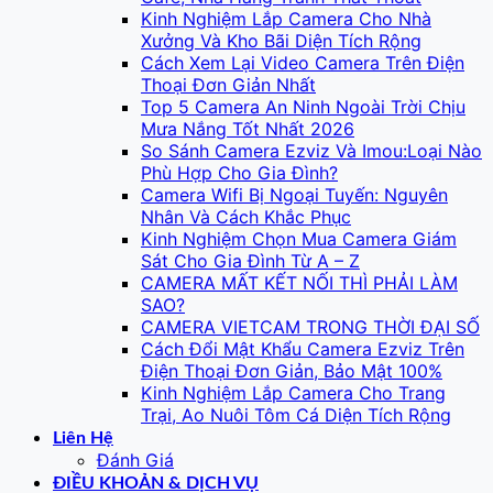
Kinh Nghiệm Lắp Camera Cho Nhà
Xưởng Và Kho Bãi Diện Tích Rộng
Cách Xem Lại Video Camera Trên Điện
Thoại Đơn Giản Nhất
Top 5 Camera An Ninh Ngoài Trời Chịu
Mưa Nắng Tốt Nhất 2026
So Sánh Camera Ezviz Và Imou:Loại Nào
Phù Hợp Cho Gia Đình?
Camera Wifi Bị Ngoại Tuyến: Nguyên
Nhân Và Cách Khắc Phục
Kinh Nghiệm Chọn Mua Camera Giám
Sát Cho Gia Đình Từ A – Z
CAMERA MẤT KẾT NỐI THÌ PHẢI LÀM
SAO?
CAMERA VIETCAM TRONG THỜI ĐẠI SỐ
Cách Đổi Mật Khẩu Camera Ezviz Trên
Điện Thoại Đơn Giản, Bảo Mật 100%
Kinh Nghiệm Lắp Camera Cho Trang
Trại, Ao Nuôi Tôm Cá Diện Tích Rộng
Liên Hệ
Đánh Giá
ĐIỀU KHOẢN & DỊCH VỤ