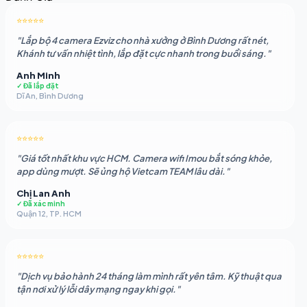
2.050.883 ₫.
là:
⭐⭐⭐⭐⭐
1.862.479 ₫.
"Lắp bộ 4 camera Ezviz cho nhà xưởng ở Bình Dương rất nét,
Khánh tư vấn nhiệt tình, lắp đặt cực nhanh trong buổi sáng."
Anh Minh
✓ Đã lắp đặt
Dĩ An, Bình Dương
⭐⭐⭐⭐⭐
"Giá tốt nhất khu vực HCM. Camera wifi Imou bắt sóng khỏe,
app dùng mượt. Sẽ ủng hộ Vietcam TEAM lâu dài."
Chị Lan Anh
✓ Đã xác minh
Quận 12, TP. HCM
⭐⭐⭐⭐⭐
"Dịch vụ bảo hành 24 tháng làm mình rất yên tâm. Kỹ thuật qua
tận nơi xử lý lỗi dây mạng ngay khi gọi."