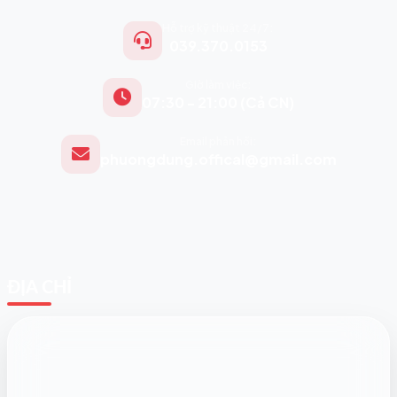
Hỗ trợ kỹ thuật 24/7:
039.370.0153
Giờ làm việc:
07:30 - 21:00 (Cả CN)
Email phản hồi:
phuongdung.offical@gmail.com
ĐỊA CHỈ