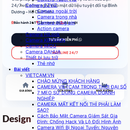
Camera EZVIZ
24/7 với công nghệ bảo mật dữ liệu tuyệt đối tại
Bình
Camera ngoài trời
Dương - Hồ Chí Minh
.
Camera trong nhà
Camera dùng pin
Bảo hành 24T
Lắp nhanh 2H
Bảo mật
Action camera
Camera HiLook
Camera KBVISION
TƯ VẤN MIỄN PHÍ
Camera IMOU
Camera DAHUA
HOTLINE 24/7
Thiết bị lưu trữ
Thẻ nhớ
Bài viết
VIETCAM.VN
CHÀO MỪNG KHÁCH HÀNG
CAMERA VIETCAM TRONG THỜI ĐẠI SỐ
GIA ĐÌNH
CỬA HÀNG
NHÀ XƯỞNG
7 MẸO SỬ DỤNG CAMERA DOANH
NGHIỆP
CAMERA MẤT KẾT NỐI THÌ PHẢI LÀM
SAO?
Cách Bảo Mật Camera Giám Sát Gia
Design
Đình: Chống Hack Và Lộ Đổi Hình Ảnh
Camera Wifi Bị Ngoại Tuyến: Nguyên