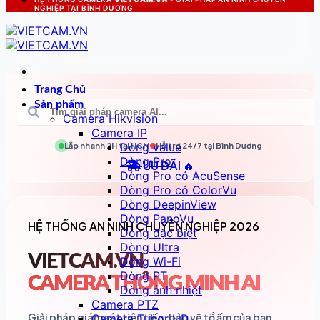
NGHIỆP TẠI BÌNH DƯƠNG
Trang Chủ
Sản phẩm
Camera Hikvision
Camera IP
Dòng value
Lắp nhanh 2H tại
HCM
Hỗ trợ 24/7 tại
Bình Dương
Dòng Pro
ƯU ĐÃI 🔥
Dòng Pro có AcuSense
Dòng Pro có ColorVu
Dòng DeepinView
Dòng PanoVu
HỆ THỐNG AN NINH CHUYÊN NGHIỆP 2026
Dòng đặc biệt
Dòng Ultra
VIETCAM.VN
Dòng Wi-Fi
Dòng PT
CAMERA THÔNG MINH AI
Dòng ảnh nhiệt
Camera PTZ
Giải pháp giám sát tiên tiến, bảo vệ tổ ấm của bạn
Camera Tubor HD