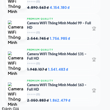
⭐⭐⭐⭐⭐
(0)
Giá
Giá
4.890.563
₫
4.154.180
₫
gốc
hiện
là:
tại
PREMIUM QUALITY
4.890.563 ₫.
là:
Camera WiFi Thông Minh Model 99 – Full
4.154.180 ₫.
🏆
HD
⭐⭐⭐⭐⭐
(0)
Giá
Giá
2.544.745
₫
1.756.985
₫
gốc
hiện
là:
tại
PREMIUM QUALITY
2.544.745 ₫.
là:
Camera WiFi Thông Minh Model 131 –
1.756.985 ₫.
🏆
Full HD
⭐⭐⭐⭐⭐
(0)
Giá
Giá
1.948.107
₫
1.541.483
₫
gốc
hiện
là:
tại
PREMIUM QUALITY
1.948.107 ₫.
là:
Camera WiFi Thông Minh Model 163 –
1.541.483 ₫.
🏆
Full HD
⭐⭐⭐⭐⭐
(0)
Giá
Giá
2.050.883
₫
1.862.479
₫
gốc
hiện
Đánh GIá
là:
tại