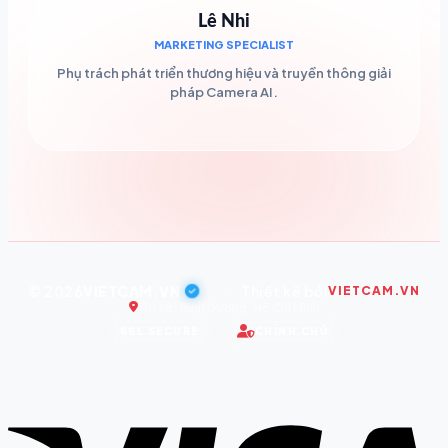
Lê Nhi
MARKETING SPECIALIST
Phụ trách phát triển thương hiệu và truyền thông giải
pháp Camera AI.
© 2026
VIETCAM.VN
|
Thiết kế bởi
VIETCAM.VN
Trụ sở: Bình Dương, Hồ Chí Minh
SSL SECURE
CHÍNH CHỦ