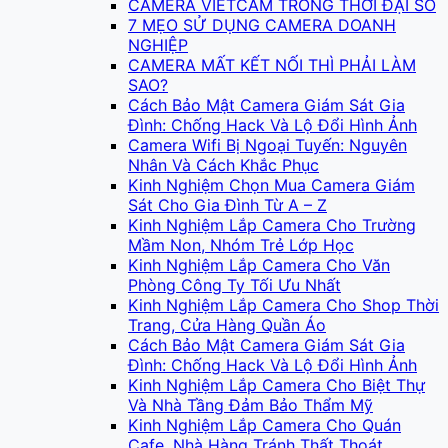
CAMERA VIETCAM TRONG THỜI ĐẠI SỐ
7 MẸO SỬ DỤNG CAMERA DOANH
NGHIỆP
CAMERA MẤT KẾT NỐI THÌ PHẢI LÀM
SAO?
Cách Bảo Mật Camera Giám Sát Gia
Đình: Chống Hack Và Lộ Đổi Hình Ảnh
Camera Wifi Bị Ngoại Tuyến: Nguyên
Nhân Và Cách Khắc Phục
Kinh Nghiệm Chọn Mua Camera Giám
Sát Cho Gia Đình Từ A – Z
Kinh Nghiệm Lắp Camera Cho Trường
Mầm Non, Nhóm Trẻ Lớp Học
Kinh Nghiệm Lắp Camera Cho Văn
Phòng Công Ty Tối Ưu Nhất
Kinh Nghiệm Lắp Camera Cho Shop Thời
Trang, Cửa Hàng Quần Áo
Cách Bảo Mật Camera Giám Sát Gia
Đình: Chống Hack Và Lộ Đổi Hình Ảnh
Kinh Nghiệm Lắp Camera Cho Biệt Thự
Và Nhà Tầng Đảm Bảo Thẩm Mỹ
Kinh Nghiệm Lắp Camera Cho Quán
Cafe, Nhà Hàng Tránh Thất Thoát