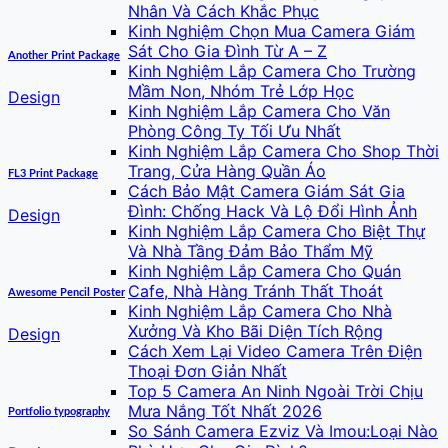
Nhân Và Cách Khắc Phục
Kinh Nghiệm Chọn Mua Camera Giám
Sát Cho Gia Đình Từ A – Z
Another Print Package
Kinh Nghiệm Lắp Camera Cho Trường
Mầm Non, Nhóm Trẻ Lớp Học
Design
Kinh Nghiệm Lắp Camera Cho Văn
Phòng Công Ty Tối Ưu Nhất
Kinh Nghiệm Lắp Camera Cho Shop Thời
Trang, Cửa Hàng Quần Áo
FL3 Print Package
Cách Bảo Mật Camera Giám Sát Gia
Đình: Chống Hack Và Lộ Đổi Hình Ảnh
Design
Kinh Nghiệm Lắp Camera Cho Biệt Thự
Và Nhà Tầng Đảm Bảo Thẩm Mỹ
Kinh Nghiệm Lắp Camera Cho Quán
Cafe, Nhà Hàng Tránh Thất Thoát
Awesome Pencil Poster
Kinh Nghiệm Lắp Camera Cho Nhà
Xưởng Và Kho Bãi Diện Tích Rộng
Design
Cách Xem Lại Video Camera Trên Điện
Thoại Đơn Giản Nhất
Top 5 Camera An Ninh Ngoài Trời Chịu
Mưa Nắng Tốt Nhất 2026
Portfolio typography
So Sánh Camera Ezviz Và Imou:Loại Nào