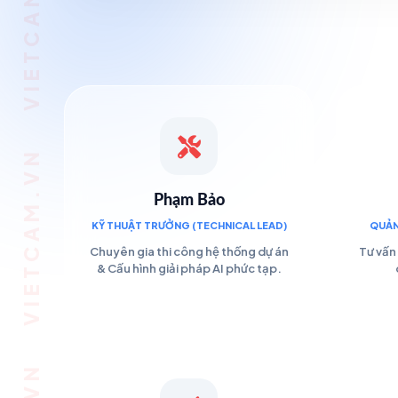
VIETCAM.VN VIETCAM.VN VIETCAM.VN VIETCAM.VN VIETCAM.VN VIETCAM.VN
Phạm Bảo
KỸ THUẬT TRƯỞNG (TECHNICAL LEAD)
QUẢN
Chuyên gia thi công hệ thống dự án
Tư vấn 
& Cấu hình giải pháp AI phức tạp.