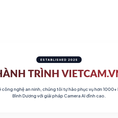
gốc
hiện
là:
tại
2.050.883 ₫.
là:
1.862
ESTABLISHED 2025
HÀNH TRÌNH
VIETCAM.V
 công nghệ an ninh, chúng tôi tự hào phục vụ hơn 1000+
Bình Dương với giải pháp Camera AI đỉnh cao.