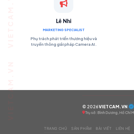
Lê Nhi
MARKETING SPECIALIST
Phụ trách phát triển thương hiệu và
truyền thông giải pháp Camera AI.
© 2026
VIETCAM.VN
Trụ sở: Bình Dương, Hồ Chí M
TRANG CHỦ
SẢN PHẨM
BÀI VIẾT
LIÊN HỆ