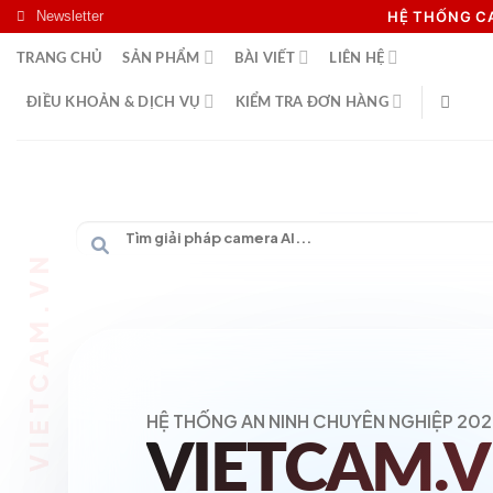
Skip
Newsletter
HỆ THỐNG 
to
TRANG CHỦ
SẢN PHẨM
BÀI VIẾT
LIÊN HỆ
content
ĐIỀU KHOẢN & DỊCH VỤ
KIỂM TRA ĐƠN HÀNG
HỆ THỐNG AN NINH CHUYÊN NGHIỆP 202
VIETCAM.