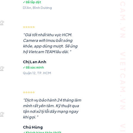
VIETCAM.VN VIETCAM.VN VIETCAM.VN VIETCAM.VN VIETCAM.VN VIETCAM.VN
✓ Đã lắp đặt
Dĩ An, Bình Dương
.180 ₫.
🏆
⭐⭐⭐⭐⭐
"Giá tốt nhất khu vực HCM.
Camera wifi Imou bắt sóng
khỏe, app dùng mượt. Sẽ ủng
hộ Vietcam TEAM lâu dài."
Chị Lan Anh
.985 ₫.
🏆
✓ Đã xác minh
Quận 12, TP. HCM
⭐⭐⭐⭐⭐
"Dịch vụ bảo hành 24 tháng làm
mình rất yên tâm. Kỹ thuật qua
.483 ₫.
tận nơi xử lý lỗi dây mạng ngay
🏆
khi gọi."
Chú Hùng
✓ Khách hàng thân thiết