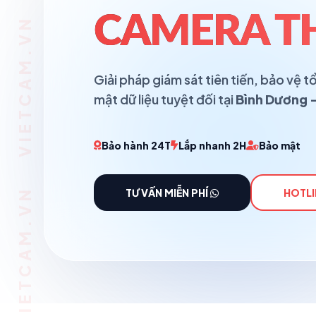
VIETCAM.VN VIETCAM.VN VIETCAM.VN VIETCAM.VN VIETCAM.VN VIETCAM.VN
CAMERA T
Giải pháp giám sát tiên tiến, bảo vệ
mật dữ liệu tuyệt đối tại
Bình Dương -
Bảo hành 24T
Lắp nhanh 2H
Bảo mật
TƯ VẤN MIỄN PHÍ
HOTLI