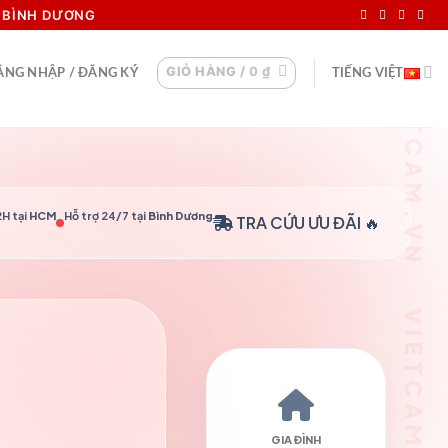
VIETCAM.VN VIETCAM.VN VIETCAM.VN VIETCAM.VN VIETCAM.VN VIETCAM.VN
I BÌNH DƯƠNG
GIỎ HÀNG /
0
₫
ĂNG NHẬP / ĐĂNG KÝ
TIẾNG VIỆT
H tại
HCM
Hỗ trợ 24/7 tại
Bình Dương
TRA CỨU
ƯU ĐÃI 🔥
GIA ĐÌNH