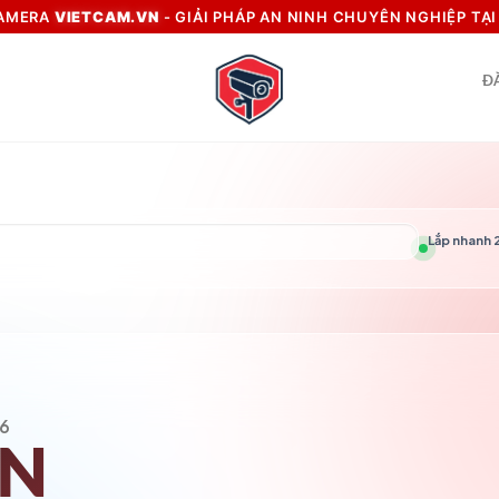
CAMERA
VIETCAM.VN
- GIẢI PHÁP AN NINH CHUYÊN NGHIỆP TẠ
Đ
Lắp nhanh 2
6
VN