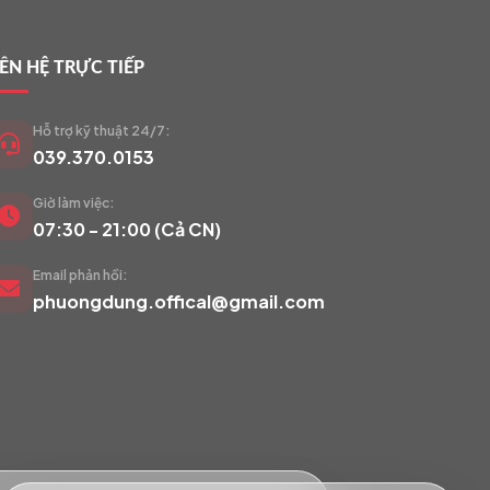
IÊN HỆ TRỰC TIẾP
Hỗ trợ kỹ thuật 24/7:
039.370.0153
Giờ làm việc:
VIETCAM.VN
07:30 - 21:00 (Cả CN)
VC
Đang trực tuyến
Email phản hồi:
phuongdung.offical@gmail.com
Báo giá Camera
Tư vấn lắp đặt
Hỗ trợ kỹ thuật