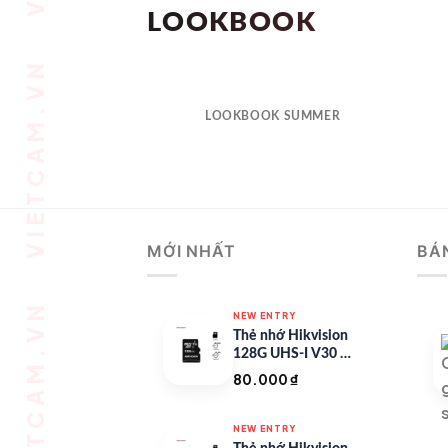
LOOKBOOK
LOOKBOOK SUMMER
MỚI NHẤT
BÁ
NEW ENTRY
Thẻ nhớ Hikvision
128G UHS-I V30 –
HS-TF-C1/128G
80.000
₫
NEW ENTRY