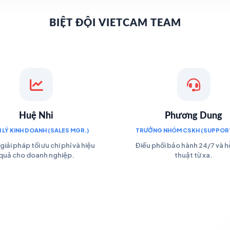
BIỆT ĐỘI VIETCAM TEAM
Huệ Nhi
Phương Dung
 LÝ KINH DOANH (SALES MGR.)
TRƯỞNG NHÓM CSKH (SUPPORT
giải pháp tối ưu chi phí và hiệu
Điều phối bảo hành 24/7 và hỗ
quả cho doanh nghiệp.
thuật từ xa.