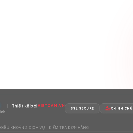
|
Thiết kế bởi
VIETCAM.VN
SSL SECURE
CHÍNH CHỦ
inh
ĐIỀU KHOẢN & DỊCH VỤ
KIỂM TRA ĐƠN HÀNG