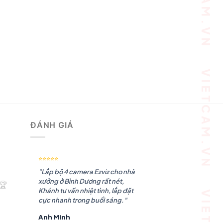
ĐÁNH GIÁ
⭐⭐⭐⭐⭐
"Lắp bộ 4 camera Ezviz cho nhà
xưởng ở Bình Dương rất nét,
🏆
Khánh tư vấn nhiệt tình, lắp đặt
cực nhanh trong buổi sáng."
Anh Minh