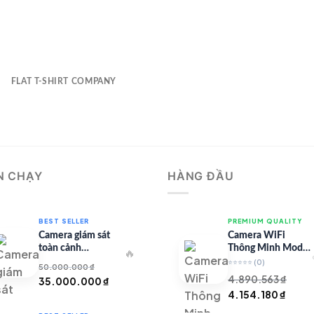
FLAT T-SHIRT COMPANY
N CHẠY
HÀNG ĐẦU
BEST SELLER
PREMIUM QUALITY
Camera giám sát
Camera WiFi
toàn cảnh
Thông Minh Model
🔥
TandemVu DS-
67 – Full HD
⭐⭐⭐⭐⭐
(0)
50.000.000
₫
8SHC25MXS-DLW
4.890.563
₫
Giá
Giá
35.000.000
₫
Giá
Giá
4.154.180
₫
gốc
hiện
gốc
hiện
là:
tại