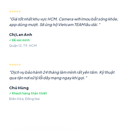
⭐⭐⭐⭐⭐
"Giá tốt nhất khu vực HCM. Camera wifi Imou bắt sóng khỏe,
app dùng mượt. Sẽ ủng hộ Vietcam TEAM lâu dài."
Chị Lan Anh
✓ Đã xác minh
Quận 12, TP. HCM
⭐⭐⭐⭐⭐
"Dịch vụ bảo hành 24 tháng làm mình rất yên tâm. Kỹ thuật
qua tận nơi xử lý lỗi dây mạng ngay khi gọi."
Chú Hùng
✓ Khách hàng thân thiết
Biên Hòa, Đồng Nai