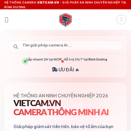
Skip
HỆ THỐNG CAMERA
VIETCAM.VN
- GIẢI PHÁP AN NINH CHUYÊN NGHIỆP TẠI
BÌNH DƯƠNG
to
content
Lắp nhanh 2H tại
HCM
Hỗ trợ 24/7 tại
Bình Dương
ƯU ĐÃI 🔥
HỆ THỐNG AN NINH CHUYÊN NGHIỆP 2026
VIETCAM.VN
CAMERA THÔNG MINH AI
Giải pháp giám sát tiên tiến, bảo vệ tổ ấm của bạn