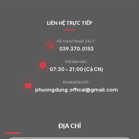
LIÊN HỆ TRỰC TIẾP
Hỗ trợ kỹ thuật 24/7:
039.370.0153
Giờ làm việc:
VIETCAM.VN
07:30 - 21:00 (Cả CN)
VC
Đang trực tuyến
Email phản hồi:
phuongdung.offical@gmail.com
Báo giá Camera
Tư vấn lắp đặt
ĐỊA CHỈ
Hỗ trợ kỹ thuật