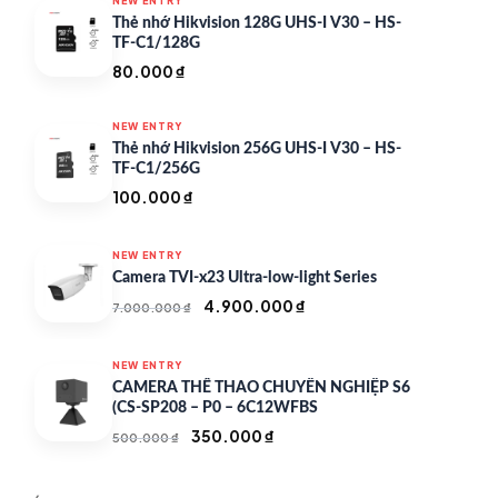
NEW ENTRY
Thẻ nhớ Hikvision 128G UHS-I V30 – HS-
TF-C1/128G
80.000
₫
NEW ENTRY
Thẻ nhớ Hikvision 256G UHS-I V30 – HS-
TF-C1/256G
100.000
₫
NEW ENTRY
Camera TVI-x23 Ultra-low-light Series
Giá
Giá
4.900.000
₫
7.000.000
₫
gốc
hiện
là:
tại
NEW ENTRY
7.000.000 ₫.
là:
CAMERA THỂ THAO CHUYÊN NGHIỆP S6
4.900.000 ₫.
(CS-SP208 – P0 – 6C12WFBS
Giá
Giá
350.000
₫
500.000
₫
gốc
hiện
là:
tại