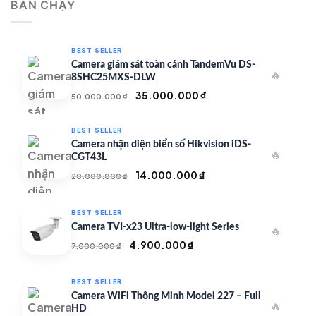
BÁN CHẠY
500.000 ₫.
là:
350.000 ₫.
BEST SELLER
Camera giám sát toàn cảnh TandemVu DS-
🔥
8SHC25MXS-DLW
Giá
Giá
35.000.000
₫
50.000.000
₫
gốc
hiện
là:
tại
BEST SELLER
50.000.000 ₫.
là:
Camera nhận diện biển số Hikvision iDS-
🔥
35.000.000 ₫.
CGT43L
Giá
Giá
14.000.000
₫
20.000.000
₫
gốc
hiện
là:
tại
BEST SELLER
20.000.000 ₫.
là:
Camera TVI-x23 Ultra-low-light Series
🔥
14.000.000 ₫.
Giá
Giá
4.900.000
₫
7.000.000
₫
gốc
hiện
là:
tại
BEST SELLER
7.000.000 ₫.
là:
Camera WiFi Thông Minh Model 227 – Full
🔥
4.900.000 ₫.
HD