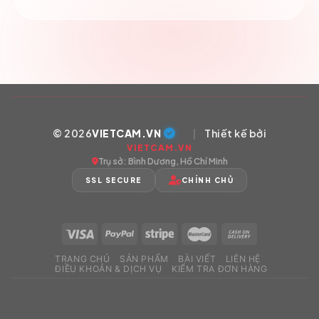
© 2026
VIETCAM.VN
|
Thiết kế bởi
VIETCAM.VN
Trụ sở: Bình Dương, Hồ Chí Minh
SSL SECURE
CHÍNH CHỦ
TRANG CHỦ
SẢN PHẨM
BÀI VIẾT
LIÊN HỆ
ĐIỀU KHOẢN & DỊCH VỤ
KIỂM TRA ĐƠN HÀNG