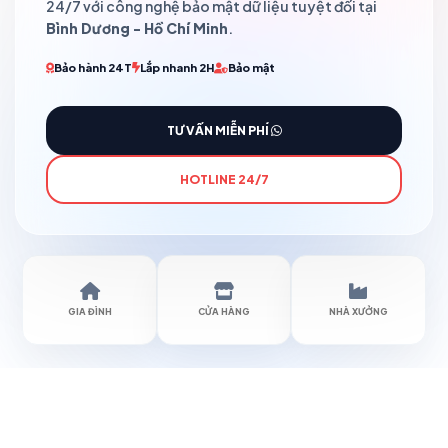
24/7 với công nghệ bảo mật dữ liệu tuyệt đối tại
Bình Dương - Hồ Chí Minh
.
Bảo hành 24T
Lắp nhanh 2H
Bảo mật
TƯ VẤN MIỄN PHÍ
HOTLINE 24/7
GIA ĐÌNH
CỬA HÀNG
NHÀ XƯỞNG