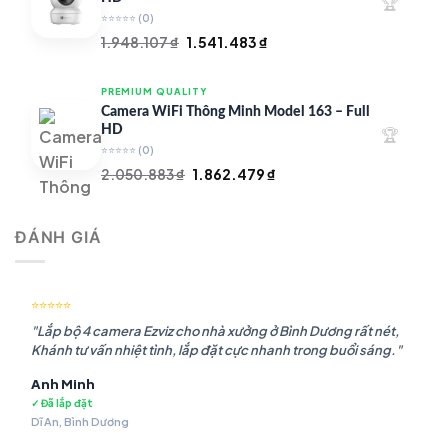
🏆
⭐⭐⭐⭐⭐
(0)
Giá
Giá
1.948.107
₫
1.541.483
₫
gốc
hiện
là:
tại
PREMIUM QUALITY
1.948.107 ₫.
là:
Camera WiFi Thông Minh Model 163 – Full
1.541.483 ₫.
HD
🏆
⭐⭐⭐⭐⭐
(0)
Giá
Giá
2.050.883
₫
1.862.479
₫
gốc
hiện
là:
tại
ĐÁNH GIÁ
2.050.883 ₫.
là:
1.862.479 ₫.
⭐⭐⭐⭐⭐
"Lắp bộ 4 camera Ezviz cho nhà xưởng ở Bình Dương rất nét,
Khánh tư vấn nhiệt tình, lắp đặt cực nhanh trong buổi sáng."
Anh Minh
✓ Đã lắp đặt
Dĩ An, Bình Dương