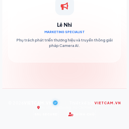
Lê Nhi
MARKETING SPECIALIST
Phụ trách phát triển thương hiệu và truyền thông giải
pháp Camera AI.
© 2026
VIETCAM.VN
|
Thiết kế bởi
VIETCAM.VN
Trụ sở: Bình Dương, Hồ Chí Minh
SSL SECURE
CHÍNH CHỦ