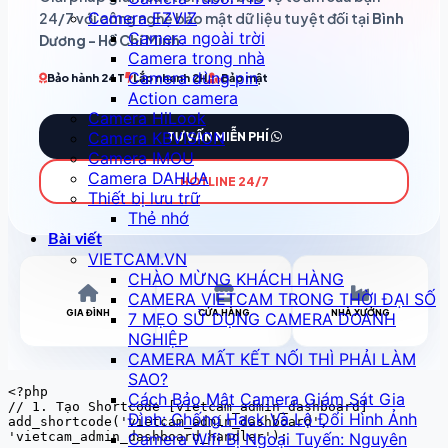
Camera EZVIZ
24/7 với công nghệ bảo mật dữ liệu tuyệt đối tại
Bình
Camera ngoài trời
Dương - Hồ Chí Minh
.
Camera trong nhà
Camera dùng pin
Bảo hành 24T
Lắp nhanh 2H
Bảo mật
Action camera
Camera HiLook
Camera KBVISION
TƯ VẤN MIỄN PHÍ
Camera IMOU
Camera DAHUA
HOTLINE 24/7
Thiết bị lưu trữ
Thẻ nhớ
Bài viết
VIETCAM.VN
CHÀO MỪNG KHÁCH HÀNG
CAMERA VIETCAM TRONG THỜI ĐẠI SỐ
GIA ĐÌNH
CỬA HÀNG
NHÀ XƯỞNG
7 MẸO SỬ DỤNG CAMERA DOANH
NGHIỆP
CAMERA MẤT KẾT NỐI THÌ PHẢI LÀM
SAO?
<?php

Cách Bảo Mật Camera Giám Sát Gia
// 1. Tạo Shortcode [vietcam_admin_dashboard]

Đình: Chống Hack Và Lộ Đổi Hình Ảnh
add_shortcode('vietcam_admin_dashboard', 
'vietcam_admin_dashboard_handler');

Camera Wifi Bị Ngoại Tuyến: Nguyên