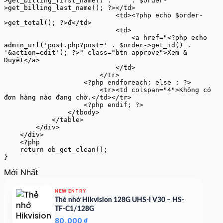
>get_billing_first_name() . ' ' . $order-
>get_billing_last_name(); ?></td>

                            <td><?php echo $order-
>get_total(); ?>đ</td>

                            <td>

                                <a href="<?php echo 
admin_url('post.php?post=' . $order->get_id() . 
'&action=edit'); ?>" class="btn-approve">Xem & 
Duyệt</a>

                            </td>

                        </tr>

                    <?php endforeach; else : ?>

                        <tr><td colspan="4">Không có 
đơn hàng nào đang chờ.</td></tr>

                    <?php endif; ?>

                </tbody>

            </table>

        </div>

    </div>

    <?php

    return ob_get_clean();

}
Mới Nhất
NEW ENTRY
Thẻ nhớ Hikvision 128G UHS-I V30 – HS-
TF-C1/128G
80.000
₫