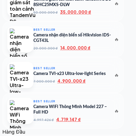
🔥
8SHC25MXS-DLW
Giá
Giá
35.000.000
₫
50.000.000
₫
gốc
hiện
là:
tại
50.000.000 ₫.
là:
BEST SELLER
35.000.000 ₫.
Camera nhận diện biển số Hikvision iDS-
🔥
CGT43L
Giá
Giá
14.000.000
₫
20.000.000
₫
gốc
hiện
là:
tại
20.000.000 ₫.
là:
BEST SELLER
14.000.000 ₫.
Camera TVI-x23 Ultra-low-light Series
🔥
Giá
Giá
4.900.000
₫
7.000.000
₫
gốc
hiện
là:
tại
7.000.000 ₫.
là:
BEST SELLER
4.900.000 ₫.
Camera WiFi Thông Minh Model 227 –
🔥
Full HD
Giá
Giá
4.719.147
₫
4.997.426
₫
gốc
hiện
là:
tại
Hàng Đầu
4.997.426 ₫.
là: