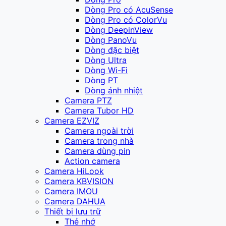
Dòng Pro có AcuSense
Dòng Pro có ColorVu
Dòng DeepinView
Dòng PanoVu
Dòng đặc biệt
Dòng Ultra
Dòng Wi-Fi
Dòng PT
Dòng ảnh nhiệt
Camera PTZ
Camera Tubor HD
Camera EZVIZ
Camera ngoài trời
Camera trong nhà
Camera dùng pin
Action camera
Camera HiLook
Camera KBVISION
Camera IMOU
Camera DAHUA
Thiết bị lưu trữ
Thẻ nhớ