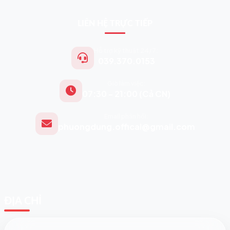
LIÊN HỆ TRỰC TIẾP
Hỗ trợ kỹ thuật 24/7:
039.370.0153
Giờ làm việc:
07:30 - 21:00 (Cả CN)
Email phản hồi:
phuongdung.offical@gmail.com
ĐỊA CHỈ