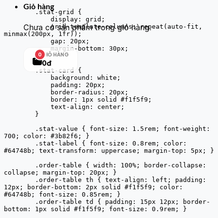
Giỏ hàng
        .stat-grid {

            display: grid;

Chưa có sản phẩm trong giỏ hàng.
            grid-template-columns: repeat(auto-fit, 
minmax(200px, 1fr));

            gap: 20px;

            margin-bottom: 30px;

GIỎ HÀNG
0
        }

0đ
        .stat-card {

            background: white;

            padding: 20px;

            border-radius: 20px;

            border: 1px solid #f1f5f9;

            text-align: center;

        }

        .stat-value { font-size: 1.5rem; font-weight: 
700; color: #3b82f6; }

        .stat-label { font-size: 0.8rem; color: 
#64748b; text-transform: uppercase; margin-top: 5px; }

        .order-table { width: 100%; border-collapse: 
collapse; margin-top: 20px; }

        .order-table th { text-align: left; padding: 
12px; border-bottom: 2px solid #f1f5f9; color: 
#64748b; font-size: 0.85rem; }

        .order-table td { padding: 15px 12px; border-
bottom: 1px solid #f1f5f9; font-size: 0.9rem; }
