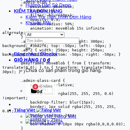
        .admin-blob {

Hướng Dẫn Sử Dụng
            position: absolute;

            z-index: 0;

KIỂM TRA ĐƠN HÀNG
            filter: blur(60px);

Kiểm Tra Tiến Trình Đơn Hàng
            opacity: 0.3;

Khuyến Mãi
            border-radius: 50%;

            animation: moveBlob 15s infinite 
alternate;

        }

Tìm
        .ab-1 { width: 300px; height: 300px; 
kiếm:
background: #3b82f6; top: -50px; left: -50px; }

        .ab-2 { width: 250px; height: 250px; 
Đăng nhập / Đăng ký
background: #a855f7; bottom: -50px; right: -50px; }

GIỎ HÀNG /
0
₫
        @keyframes moveBlob { from { transform: 
translate(0,0); } to { transform: translate(50px, 
Chưa có sản phẩm trong giỏ hàng.
30px); } }

        .admin-glass-card {

            position: relative;

GIỎ HÀNG
0
            z-index: 1;

0đ
            background: rgba(255, 255, 255, 0.6) 
!important;

            backdrop-filter: blur(15px);

            border: 1px solid rgba(255, 255, 255, 
Tiếng Việt
0.8);

            border-radius: 24px;

Tiếng Việt
            padding: 25px;

English
            box-shadow: 0 10px 30px rgba(0,0,0,0.03);

        }
