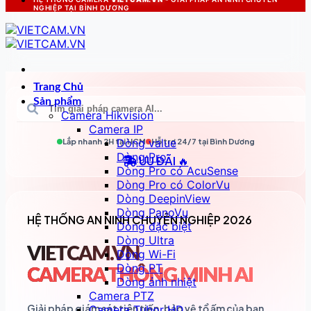
NGHIỆP TẠI BÌNH DƯƠNG
Trang Chủ
Sản phẩm
Camera Hikvision
Camera IP
Dòng value
Lắp nhanh 2H tại
HCM
Hỗ trợ 24/7 tại
Bình Dương
Dòng Pro
ƯU ĐÃI 🔥
Dòng Pro có AcuSense
Dòng Pro có ColorVu
Dòng DeepinView
Dòng PanoVu
HỆ THỐNG AN NINH CHUYÊN NGHIỆP 2026
Dòng đặc biệt
Dòng Ultra
VIETCAM.VN
Dòng Wi-Fi
Dòng PT
CAMERA THÔNG MINH AI
Dòng ảnh nhiệt
Camera PTZ
Giải pháp giám sát tiên tiến, bảo vệ tổ ấm của bạn
Camera Tubor HD