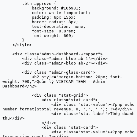
        .btn-approve {

            background: #10b981;

            color: white !important;

            padding: 6px 15px;

            border-radius: 8px;

            text-decoration: none;

            font-size: 0.8rem;

            font-weight: 600;

        }

    </style>

    <div class="admin-dashboard-wrapper">

        <div class="admin-blob ab-1"></div>

        <div class="admin-blob ab-2"></div>

        <div class="admin-glass-card">

            <h2 style="margin-bottom: 20px; font-
weight: 700;">Quản lý VIETCAM TEAM - Admin 
Dashboard</h2>

            <div class="stat-grid">

                <div class="stat-card">

                    <div class="stat-value"><?php echo 
number_format($total_revenue, 0, ',', '.'); ?>đ</div>

                    <div class="stat-label">Tổng doanh 
thu</div>

                </div>

                <div class="stat-card">

                    <div class="stat-value"><?php echo 
$processing_count; ?></div>
