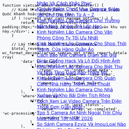
Nhân Và Cách Khắc Phục
function vietcam_admin_dashboard_handler() {

Kinh Nghiệm Chọn Mua Camera Giám
    // Kiểm tra quyền Admin - Chỉ cho phép Lê Triệu 
Quốc Khánh hoặc Admin truy cập

Sát Cho Gia Đình Từ A – Z
    if ( !current_user_can('manage_options') ) {

Kinh Nghiệm Lắp Camera Cho Trường
        return '<div style="color:red; 
Mầm Non, Nhóm Trẻ Lớp Học
padding:20px;">Bạn không có quyền truy cập vào khu vực 
này.</div>';

Kinh Nghiệm Lắp Camera Cho Văn
    }

Phòng Công Ty Tối Ưu Nhất
Kinh Nghiệm Lắp Camera Cho Shop Thời
    // Lấy thống kê doanh thu WooCommerce

    $total_revenue = 
Trang, Cửa Hàng Quần Áo
wc_format_decimal(array_sum(wc_get_order_report_data(a
Cách Bảo Mật Camera Giám Sát Gia
rray(

Đình: Chống Hack Và Lộ Đổi Hình Ảnh
        'data' => array(

            '_line_total' => array(

Kinh Nghiệm Lắp Camera Cho Biệt Thự
                'type'     => 'order_item_meta',

Và Nhà Tầng Đảm Bảo Thẩm Mỹ
                'order_item_type' => 'line_item',

Kinh Nghiệm Lắp Camera Cho Quán
                'function' => 'SUM',

                'name'     => 'total_sales'

Cafe, Nhà Hàng Tránh Thất Thoát
            )

Kinh Nghiệm Lắp Camera Cho Nhà
        ),

Xưởng Và Kho Bãi Diện Tích Rộng
        'where' => array(

            array(

Cách Xem Lại Video Camera Trên Điện
                'key'      => 'post_status',

Thoại Đơn Giản Nhất
                'value'    => array('wc-completed', 
Top 5 Camera An Ninh Ngoài Trời Chịu
'wc-processing'),

                'operator' => 'IN'

Mưa Nắng Tốt Nhất 2026
            )

So Sánh Camera Ezviz Và Imou:Loại Nào
        ),
