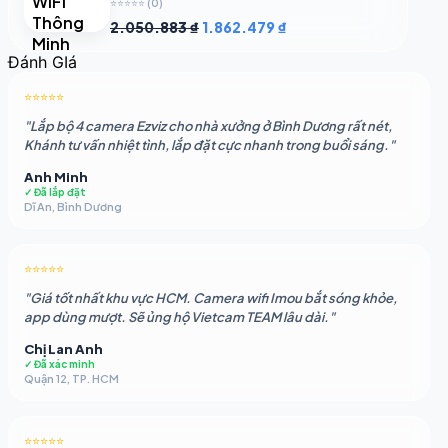
⭐⭐⭐⭐⭐
(0)
Giá
Giá
2.050.883
₫
1.862.479
₫
gốc
hiện
Đánh GIá
là:
tại
2.050.883 ₫.
là:
⭐⭐⭐⭐⭐
1.862.479 ₫.
"Lắp bộ 4 camera Ezviz cho nhà xưởng ở Bình Dương rất nét,
Khánh tư vấn nhiệt tình, lắp đặt cực nhanh trong buổi sáng."
Anh Minh
✓ Đã lắp đặt
Dĩ An, Bình Dương
⭐⭐⭐⭐⭐
"Giá tốt nhất khu vực HCM. Camera wifi Imou bắt sóng khỏe,
app dùng mượt. Sẽ ủng hộ Vietcam TEAM lâu dài."
Chị Lan Anh
✓ Đã xác minh
Quận 12, TP. HCM
⭐⭐⭐⭐⭐