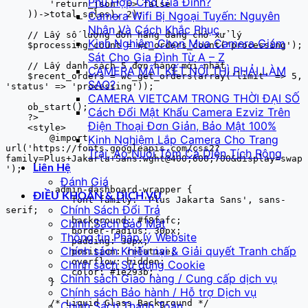
Phù Hợp Cho Gia Đình?
        'return_json' => false

    ))->total_sales), 2);

Camera Wifi Bị Ngoại Tuyến: Nguyên
Nhân Và Cách Khắc Phục
    // Lấy số lượng đơn hàng đang chờ xử lý

Kinh Nghiệm Chọn Mua Camera Giám
    $processing_count = wc_orders_count('processing');

Sát Cho Gia Đình Từ A – Z
    // Lấy danh sách 5 đơn hàng mới nhất

CAMERA MẤT KẾT NỐI THÌ PHẢI LÀM
    $recent_orders = wc_get_orders(array('limit' => 5, 
SAO?
'status' => 'processing'));

CAMERA VIETCAM TRONG THỜI ĐẠI SỐ
    ob_start();

Cách Đổi Mật Khẩu Camera Ezviz Trên
    ?>

Điện Thoại Đơn Giản, Bảo Mật 100%
    <style>

        @import 
Kinh Nghiệm Lắp Camera Cho Trang
url('https://fonts.googleapis.com/css2?
Trại, Ao Nuôi Tôm Cá Diện Tích Rộng
family=Plus+Jakarta+Sans:wght@400;600;700&display=swap
Liên Hệ
');

Đánh Giá
        .admin-dashboard-wrapper {

ĐIỀU KHOẢN & DỊCH VỤ
            font-family: 'Plus Jakarta Sans', sans-
Chính Sách Đổi Trả
serif;

            background: #f8fafc;

Chính Sách Bảo Mật
            border-radius: 30px;

Thông tin Pháp lý Website
            padding: 30px;

Chính sách Khiếu nại & Giải quyết Tranh chấp
            position: relative;

            overflow: hidden;

Chính sách Sử dụng Cookie
            color: #1e293b;

Chính sách Giao hàng / Cung cấp dịch vụ
        }

Chính sách Bảo hành / Hỗ trợ Dịch vụ
        /* Liquid Glass Background */

Chính Sách Thanh Toán