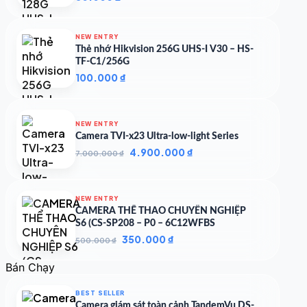
NEW ENTRY
Thẻ nhớ Hikvision 256G UHS-I V30 – HS-
TF-C1/256G
100.000
₫
NEW ENTRY
Camera TVI-x23 Ultra-low-light Series
Giá
Giá
4.900.000
₫
7.000.000
₫
gốc
hiện
là:
tại
7.000.000 ₫.
là:
NEW ENTRY
4.900.000 ₫.
CAMERA THỂ THAO CHUYÊN NGHIỆP
S6 (CS-SP208 – P0 – 6C12WFBS
Giá
Giá
350.000
₫
500.000
₫
gốc
hiện
là:
tại
Bán Chạy
500.000 ₫.
là:
350.000 ₫.
BEST SELLER
Camera giám sát toàn cảnh TandemVu DS-