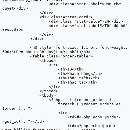
                    <div class="stat-label">Đơn chờ 
duyệt</div>

                </div>

                <div class="stat-card">

                    <div class="stat-value">2H</div>

                    <div class="stat-label">Tốc độ hỗ 
trợ</div>

                </div>

            </div>

            <h3 style="font-size: 1.1rem; font-weight: 
600;">Đơn hàng cần duyệt mới nhất</h3>

            <table class="order-table">

                <thead>

                    <tr>

                        <th>ID</th>

                        <th>Khách hàng</th>

                        <th>Tổng tiền</th>

                        <th>Thao tác</th>

                    </tr>

                </thead>

                <tbody>

                    <?php if ( $recent_orders ) : 

                        foreach ( $recent_orders as 
$order ) : ?>

                        <tr>

                            <td>#<?php echo $order-
>get_id(); ?></td>

                            <td><?php echo $order-