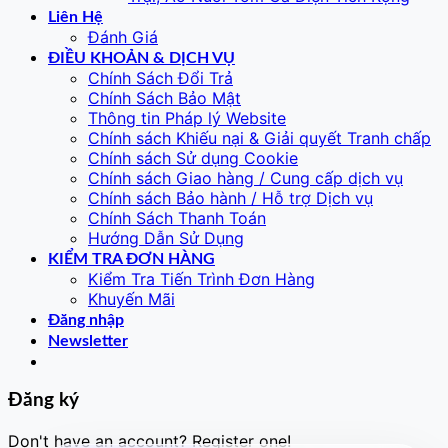
Liên Hệ
Đánh Giá
ĐIỀU KHOẢN & DỊCH VỤ
Chính Sách Đổi Trả
Chính Sách Bảo Mật
Thông tin Pháp lý Website
Chính sách Khiếu nại & Giải quyết Tranh chấp
Chính sách Sử dụng Cookie
VIETCAM.VN
Chính sách Giao hàng / Cung cấp dịch vụ
VC
Đang trực tuyến
Chính sách Bảo hành / Hỗ trợ Dịch vụ
Chính Sách Thanh Toán
Hướng Dẫn Sử Dụng
KIỂM TRA ĐƠN HÀNG
Kiểm Tra Tiến Trình Đơn Hàng
Khuyến Mãi
Đăng nhập
Báo giá Camera
Tư vấn lắp đặt
Newsletter
Hỗ trợ kỹ thuật
Đăng ký
Don't have an account? Register one!