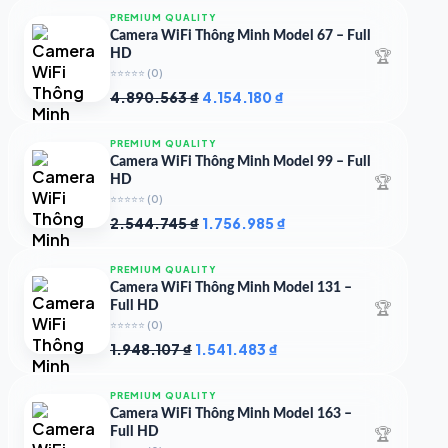
4.719.147 ₫.
PREMIUM QUALITY
Camera WiFi Thông Minh Model 67 – Full
🏆
HD
⭐⭐⭐⭐⭐
(0)
Giá
Giá
4.890.563
₫
4.154.180
₫
gốc
hiện
là:
tại
PREMIUM QUALITY
4.890.563 ₫.
là:
Camera WiFi Thông Minh Model 99 – Full
4.154.180 ₫.
🏆
HD
⭐⭐⭐⭐⭐
(0)
Giá
Giá
2.544.745
₫
1.756.985
₫
gốc
hiện
là:
tại
PREMIUM QUALITY
2.544.745 ₫.
là:
Camera WiFi Thông Minh Model 131 –
1.756.985 ₫.
🏆
Full HD
⭐⭐⭐⭐⭐
(0)
Giá
Giá
1.948.107
₫
1.541.483
₫
gốc
hiện
là:
tại
PREMIUM QUALITY
1.948.107 ₫.
là:
Camera WiFi Thông Minh Model 163 –
1.541.483 ₫.
🏆
Full HD