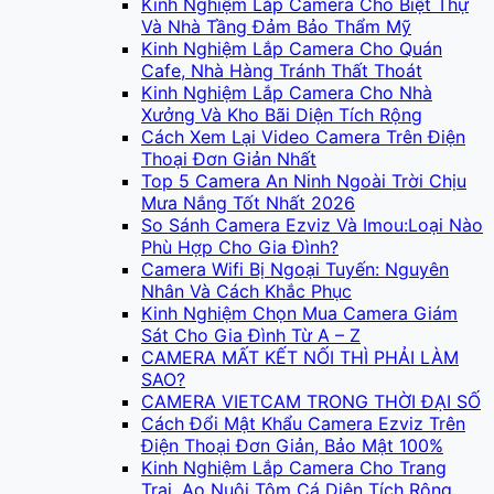
Kinh Nghiệm Lắp Camera Cho Biệt Thự
Và Nhà Tầng Đảm Bảo Thẩm Mỹ
Kinh Nghiệm Lắp Camera Cho Quán
Cafe, Nhà Hàng Tránh Thất Thoát
Kinh Nghiệm Lắp Camera Cho Nhà
Xưởng Và Kho Bãi Diện Tích Rộng
Cách Xem Lại Video Camera Trên Điện
Thoại Đơn Giản Nhất
Top 5 Camera An Ninh Ngoài Trời Chịu
Mưa Nắng Tốt Nhất 2026
So Sánh Camera Ezviz Và Imou:Loại Nào
Phù Hợp Cho Gia Đình?
Camera Wifi Bị Ngoại Tuyến: Nguyên
Nhân Và Cách Khắc Phục
Kinh Nghiệm Chọn Mua Camera Giám
Sát Cho Gia Đình Từ A – Z
CAMERA MẤT KẾT NỐI THÌ PHẢI LÀM
SAO?
CAMERA VIETCAM TRONG THỜI ĐẠI SỐ
Cách Đổi Mật Khẩu Camera Ezviz Trên
Điện Thoại Đơn Giản, Bảo Mật 100%
Kinh Nghiệm Lắp Camera Cho Trang
Trại, Ao Nuôi Tôm Cá Diện Tích Rộng