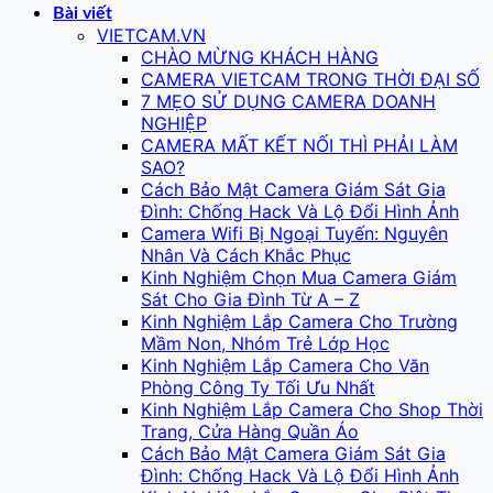
Bài viết
VIETCAM.VN
CHÀO MỪNG KHÁCH HÀNG
CAMERA VIETCAM TRONG THỜI ĐẠI SỐ
7 MẸO SỬ DỤNG CAMERA DOANH
NGHIỆP
CAMERA MẤT KẾT NỐI THÌ PHẢI LÀM
SAO?
Cách Bảo Mật Camera Giám Sát Gia
Đình: Chống Hack Và Lộ Đổi Hình Ảnh
Camera Wifi Bị Ngoại Tuyến: Nguyên
Nhân Và Cách Khắc Phục
Kinh Nghiệm Chọn Mua Camera Giám
Sát Cho Gia Đình Từ A – Z
Kinh Nghiệm Lắp Camera Cho Trường
Mầm Non, Nhóm Trẻ Lớp Học
Kinh Nghiệm Lắp Camera Cho Văn
Phòng Công Ty Tối Ưu Nhất
Kinh Nghiệm Lắp Camera Cho Shop Thời
Trang, Cửa Hàng Quần Áo
Cách Bảo Mật Camera Giám Sát Gia
Đình: Chống Hack Và Lộ Đổi Hình Ảnh