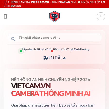
Skip
HỆ THỐNG CAMERA
VIETCAM.VN
- GIẢI PHÁP AN NINH CHUYÊN NGHIỆP TẠI
BÌNH DƯƠNG
to
content
Lắp nhanh 2H tại
HCM
Hỗ trợ 24/7 tại
Bình Dương
ƯU ĐÃI 🔥
HỆ THỐNG AN NINH CHUYÊN NGHIỆP 2026
VIETCAM.VN
CAMERA THÔNG MINH AI
Giải pháp giám sát tiên tiến, bảo vệ tổ ấm của bạn