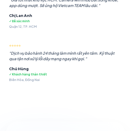
"Giá tốt nhất khu vực HCM. Camera wifi Imou bắt sóng khỏe,
app dùng mượt. Sẽ ủng hộ Vietcam TEAM lâu dài."
Chị Lan Anh
✓ Đã xác minh
Quận 12, TP. HCM
⭐⭐⭐⭐⭐
"Dịch vụ bảo hành 24 tháng làm mình rất yên tâm. Kỹ thuật
qua tận nơi xử lý lỗi dây mạng ngay khi gọi."
Chú Hùng
✓ Khách hàng thân thiết
Biên Hòa, Đồng Nai