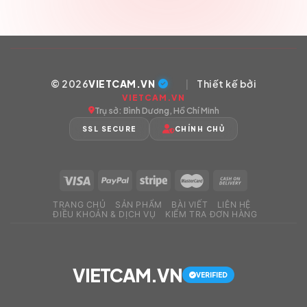
© 2026
VIETCAM.VN
|
Thiết kế bởi
VIETCAM.VN
Trụ sở: Bình Dương, Hồ Chí Minh
SSL SECURE
CHÍNH CHỦ
TRANG CHỦ
SẢN PHẨM
BÀI VIẾT
LIÊN HỆ
ĐIỀU KHOẢN & DỊCH VỤ
KIỂM TRA ĐƠN HÀNG
VIETCAM.VN
VERIFIED