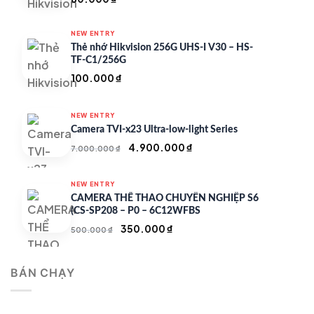
NEW ENTRY
Thẻ nhớ Hikvision 256G UHS-I V30 – HS-
TF-C1/256G
100.000
₫
NEW ENTRY
Camera TVI-x23 Ultra-low-light Series
Giá
Giá
4.900.000
₫
7.000.000
₫
gốc
hiện
là:
tại
NEW ENTRY
7.000.000 ₫.
là:
CAMERA THỂ THAO CHUYÊN NGHIỆP S6
4.900.000 ₫.
(CS-SP208 – P0 – 6C12WFBS
Giá
Giá
350.000
₫
500.000
₫
gốc
hiện
là:
tại
BÁN CHẠY
500.000 ₫.
là:
350.000 ₫.