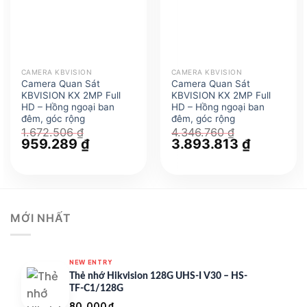
CAMERA KBVISION
CAMERA KBVISION
Camera Quan Sát
Camera Quan Sát
KBVISION KX 2MP Full
KBVISION KX 2MP Full
HD – Hồng ngoại ban
HD – Hồng ngoại ban
đêm, góc rộng
đêm, góc rộng
1.672.506
₫
4.346.760
₫
Giá
959.289
₫
Giá
Giá
3.893.813
₫
Giá
gốc
hiện
gốc
hiện
là:
tại
là:
tại
1.672.506 ₫.
là:
4.346.760 ₫.
là:
959.289 ₫.
3.893.813 
MỚI NHẤT
NEW ENTRY
Thẻ nhớ Hikvision 128G UHS-I V30 – HS-
TF-C1/128G
80.000
₫