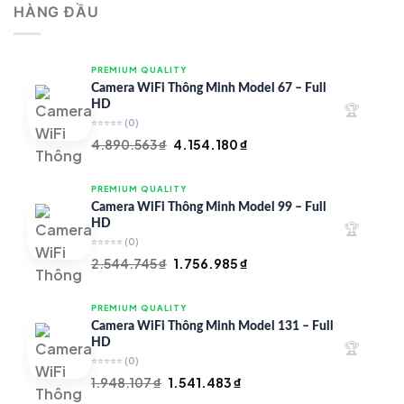
HÀNG ĐẦU
4.997.426 ₫.
là:
4.719.147 ₫.
PREMIUM QUALITY
Camera WiFi Thông Minh Model 67 – Full
HD
🏆
⭐⭐⭐⭐⭐
(0)
Giá
Giá
4.890.563
₫
4.154.180
₫
gốc
hiện
là:
tại
PREMIUM QUALITY
4.890.563 ₫.
là:
Camera WiFi Thông Minh Model 99 – Full
4.154.180 ₫.
HD
🏆
⭐⭐⭐⭐⭐
(0)
Giá
Giá
2.544.745
₫
1.756.985
₫
gốc
hiện
là:
tại
PREMIUM QUALITY
2.544.745 ₫.
là:
Camera WiFi Thông Minh Model 131 – Full
1.756.985 ₫.
HD
🏆
⭐⭐⭐⭐⭐
(0)
Giá
Giá
1.948.107
₫
1.541.483
₫
gốc
hiện