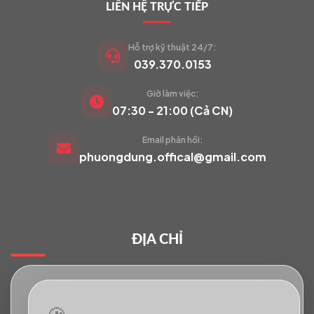
LIÊN HỆ TRỰC TIẾP
Hỗ trợ kỹ thuật 24/7:
039.370.0153
Giờ làm việc:
VIETCAM.VN
07:30 - 21:00 (Cả CN)
VC
Đang trực tuyến
Email phản hồi:
phuongdung.offical@gmail.com
Báo giá Camera
Tư vấn lắp đặt
ĐỊA CHỈ
Hỗ trợ kỹ thuật