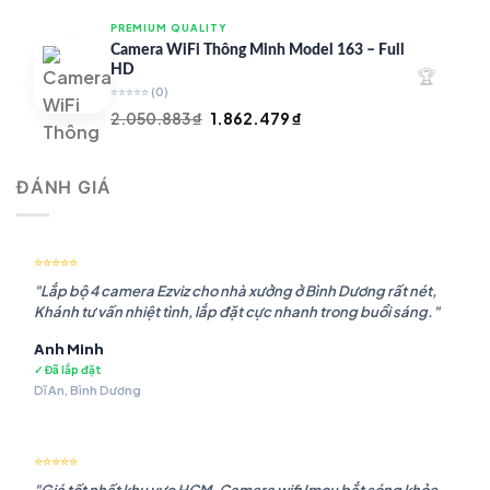
là:
tại
PREMIUM QUALITY
1.948.107 ₫.
là:
Camera WiFi Thông Minh Model 163 – Full
1.541.483 ₫.
HD
🏆
⭐⭐⭐⭐⭐
(0)
Giá
Giá
2.050.883
₫
1.862.479
₫
gốc
hiện
là:
tại
ĐÁNH GIÁ
2.050.883 ₫.
là:
1.862.479 ₫.
⭐⭐⭐⭐⭐
"Lắp bộ 4 camera Ezviz cho nhà xưởng ở Bình Dương rất nét,
Khánh tư vấn nhiệt tình, lắp đặt cực nhanh trong buổi sáng."
Anh Minh
✓ Đã lắp đặt
Dĩ An, Bình Dương
⭐⭐⭐⭐⭐