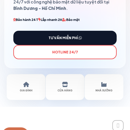
24/7 với công nghệ bảo mật dữ liệu tuyệt đối tại
Bình Dương - Hồ Chí Minh
.
Bảo hành 24T
Lắp nhanh 2H
Bảo mật
TƯ VẤN MIỄN PHÍ
HOTLINE 24/7
GIA ĐÌNH
CỬA HÀNG
NHÀ XƯỞNG