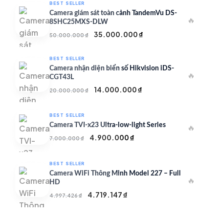
BEST SELLER
Camera giám sát toàn cảnh TandemVu DS-
🔥
8SHC25MXS-DLW
Giá
Giá
35.000.000
₫
50.000.000
₫
gốc
hiện
là:
tại
BEST SELLER
50.000.000 ₫.
là:
Camera nhận diện biển số Hikvision iDS-
🔥
35.000.000 ₫.
CGT43L
Giá
Giá
14.000.000
₫
20.000.000
₫
gốc
hiện
là:
tại
BEST SELLER
20.000.000 ₫.
là:
Camera TVI-x23 Ultra-low-light Series
🔥
14.000.000 ₫.
Giá
Giá
4.900.000
₫
7.000.000
₫
gốc
hiện
là:
tại
BEST SELLER
7.000.000 ₫.
là:
Camera WiFi Thông Minh Model 227 – Full
🔥
4.900.000 ₫.
HD
Giá
Giá
4.719.147
₫
4.997.426
₫
gốc
hiện
là:
tại