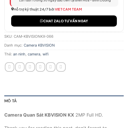
Lỗi 1 đổi 1 trong 30 ngày đầu tiên tại Biên Hòa - Bình Dương
Hỗ trợ kỹ thuật 24/7 bởi
VIETCAM TEAM
CHAT ZALO TƯ VẤN NGAY
SKU:
CAM-KBVISIONKX-066
Danh mục:
Camera KBVISION
Thẻ:
an ninh
,
camera
,
wifi
MÔ TẢ
Camera Quan Sát KBVISION KX
2MP Full HD.
Thank you for reading this post, don't forget to