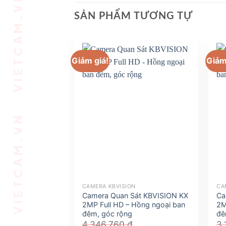
VIETCAM.VN VIETCAM.VN VIETCAM.VN VIETCAM.VN VIETCAM.VN VIETCAM.VN
SẢN PHẨM TƯƠNG TỰ
Giảm giá!
Giảm
CAMERA KBVISION
CA
Camera Quan Sát KBVISION KX
Ca
2MP Full HD – Hồng ngoại ban
2M
đêm, góc rộng
đê
4.346.760
₫
3.