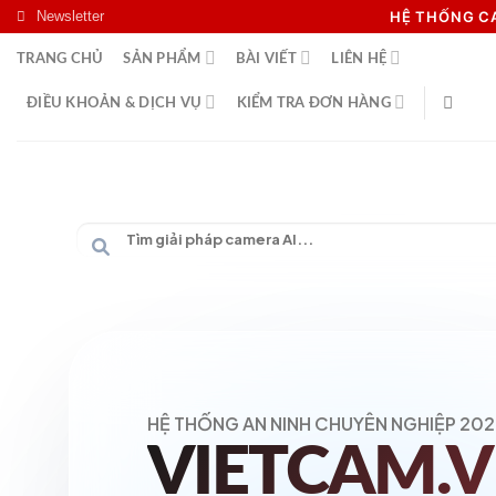
Skip
Newsletter
HỆ THỐNG 
to
TRANG CHỦ
SẢN PHẨM
BÀI VIẾT
LIÊN HỆ
content
ĐIỀU KHOẢN & DỊCH VỤ
KIỂM TRA ĐƠN HÀNG
HỆ THỐNG AN NINH CHUYÊN NGHIỆP 202
VIETCAM.