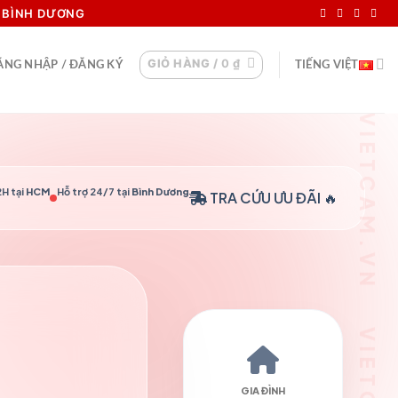
I BÌNH DƯƠNG
GIỎ HÀNG /
0
₫
ĂNG NHẬP / ĐĂNG KÝ
TIẾNG VIỆT
H tại
HCM
Hỗ trợ 24/7 tại
Bình Dương
TRA CỨU
ƯU ĐÃI 🔥
GIA ĐÌNH