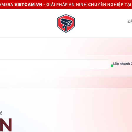
CAMERA
VIETCAM.VN
- GIẢI PHÁP AN NINH CHUYÊN NGHIỆP TẠ
Đ
Lắp nhanh 2
6
VN