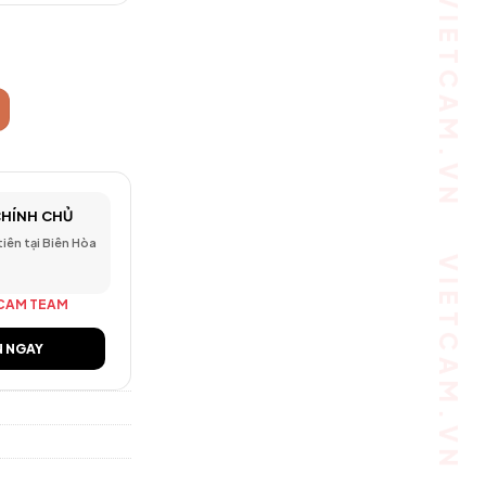
2MP Full HD - Hồng ngoại ban đêm, góc rộng số lượng
CHÍNH CHỦ
 tiên tại Biên Hòa
CAM TEAM
N NGAY