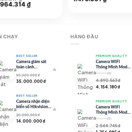
gốc
hiện
á
.964.314
₫
Giá
là:
tại
ốc
hiện
1.797.672 ₫.
là:
:
tại
1.475.061
129.317 ₫.
là:
2.964.314 ₫.
N CHẠY
HÀNG ĐẦU
BEST SELLER
PREMIUM QUALITY
Camera giám sát
Camera WiFi
toàn cảnh
Thông Minh Model
🔥
TandemVu DS-
67 – Full HD
⭐⭐⭐⭐⭐
(0)
50.000.000
₫
8SHC25MXS-DLW
4.890.563
₫
Giá
Giá
35.000.000
₫
Giá
Giá
4.154.180
₫
gốc
hiện
gốc
hiện
là:
tại
BEST SELLER
là:
tại
50.000.000 ₫.
là:
Camera nhận diện
PREMIUM QUALITY
4.890.563 ₫.
là:
35.000.000 ₫.
biển số Hikvision
Camera WiFi
🔥
4.154
iDS-CGT43L
Thông Minh Model
20.000.000
₫
99 – Full HD
⭐⭐⭐⭐⭐
(0)
Giá
Giá
14.000.000
₫
2.544.745
₫
gốc
hiện
Giá
Giá
1.756.985
₫