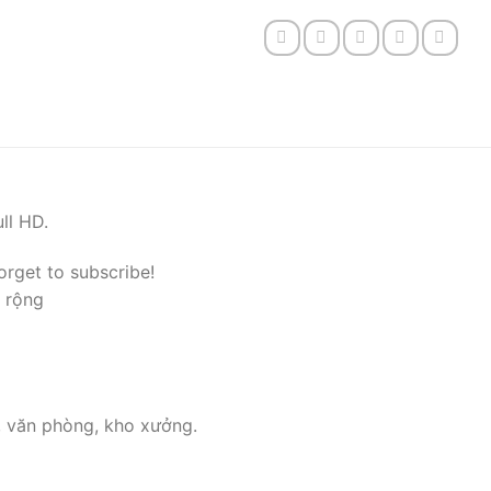
ll HD.
orget to subscribe!
 rộng
, văn phòng, kho xưởng.