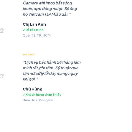
Camera wifi Imou bắt sóng
khỏe, app dùng mượt. Sẽ ủng
hộ Vietcam TEAM lâu dài."
Chị Lan Anh
.985 ₫.
🏆
✓ Đã xác minh
Quận 12, TP. HCM
⭐⭐⭐⭐⭐
"Dịch vụ bảo hành 24 tháng làm
mình rất yên tâm. Kỹ thuật qua
.483 ₫.
tận nơi xử lý lỗi dây mạng ngay
🏆
khi gọi."
Chú Hùng
✓ Khách hàng thân thiết
Biên Hòa, Đồng Nai
.479 ₫.