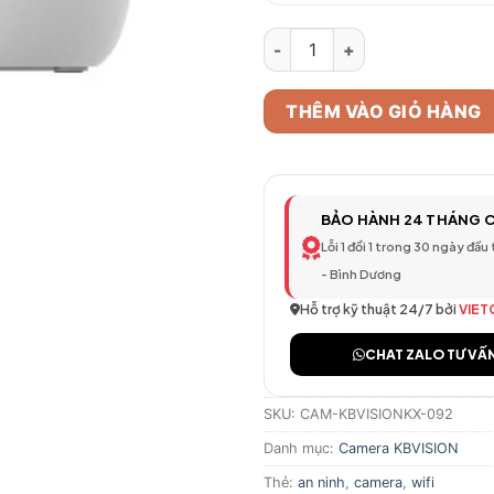
Camera Quan Sát KBVISION KX 
THÊM VÀO GIỎ HÀNG
BẢO HÀNH 24 THÁNG 
Lỗi 1 đổi 1 trong 30 ngày đầu
- Bình Dương
Hỗ trợ kỹ thuật 24/7 bởi
VIET
CHAT ZALO TƯ VẤ
SKU:
CAM-KBVISIONKX-092
Danh mục:
Camera KBVISION
Thẻ:
an ninh
,
camera
,
wifi