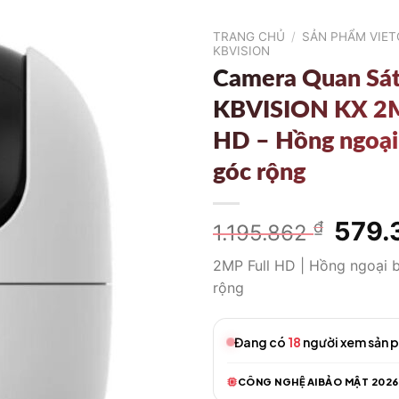
TRANG CHỦ
/
SẢN PHẨM VIE
KBVISION
Camera Quan Sá
KBVISION KX 2M
HD – Hồng ngoại
góc rộng
Giá
579.
₫
1.195.862
gốc
2MP Full HD | Hồng ngoại 
là:
rộng
1.195.
Đang có
18
người xem sản 
CÔNG NGHỆ AI
BẢO MẬT 2026