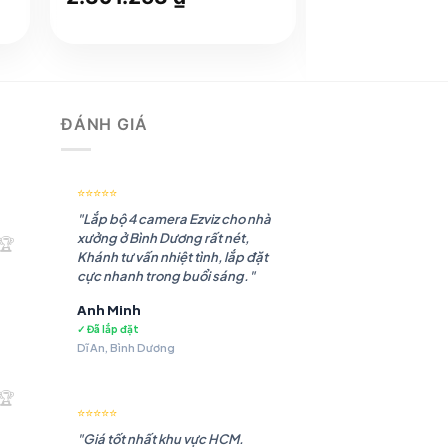
gốc
hiện
Giá
1.518.848
là:
tại
gốc
2.950.630 ₫.
là:
là:
 ₫.
2.391.253 ₫.
1.850.152 ₫.
ĐÁNH GIÁ
⭐⭐⭐⭐⭐
"Lắp bộ 4 camera Ezviz cho nhà
xưởng ở Bình Dương rất nét,
🏆
Khánh tư vấn nhiệt tình, lắp đặt
cực nhanh trong buổi sáng."
Anh Minh
✓ Đã lắp đặt
Dĩ An, Bình Dương
.180 ₫.
🏆
⭐⭐⭐⭐⭐
"Giá tốt nhất khu vực HCM.