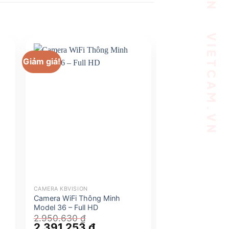
Giảm giá!
Giảm giá!
CAMERA KBVISION
CAMERA KBVISION
Camera WiFi Thông Minh
Camera Quan Sá
Model 36 – Full HD
2MP Full HD – H
đêm, góc rộng
2.950.630
₫
Giá
2.391.253
₫
Giá
1.850.152
₫