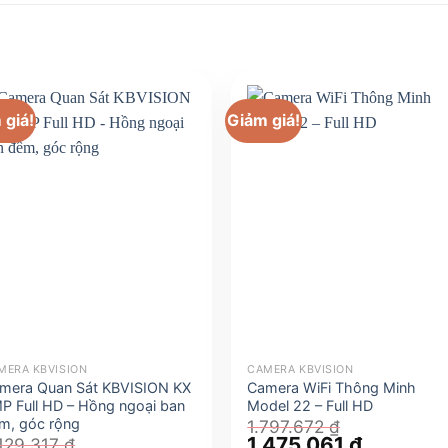
 giá!
Giảm giá!
MERA KBVISION
CAMERA KBVISION
mera Quan Sát KBVISION KX
Camera WiFi Thông Minh
P Full HD – Hồng ngoại ban
Model 22 – Full HD
m, góc rộng
1.797.672
₫
Giá
1.475.061
₫
Giá
129.317
₫