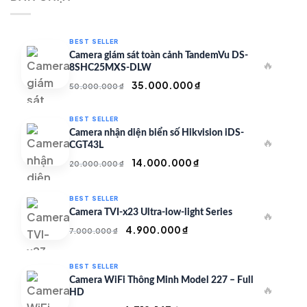
350.000 ₫.
BEST SELLER
Camera giám sát toàn cảnh TandemVu DS-
🔥
8SHC25MXS-DLW
Giá
Giá
35.000.000
₫
50.000.000
₫
gốc
hiện
là:
tại
BEST SELLER
50.000.000 ₫.
là:
Camera nhận diện biển số Hikvision iDS-
🔥
35.000.000 ₫.
CGT43L
Giá
Giá
14.000.000
₫
20.000.000
₫
gốc
hiện
là:
tại
BEST SELLER
20.000.000 ₫.
là:
Camera TVI-x23 Ultra-low-light Series
🔥
14.000.000 ₫.
Giá
Giá
4.900.000
₫
7.000.000
₫
gốc
hiện
là:
tại
BEST SELLER
7.000.000 ₫.
là:
Camera WiFi Thông Minh Model 227 – Full
🔥
4.900.000 ₫.
HD