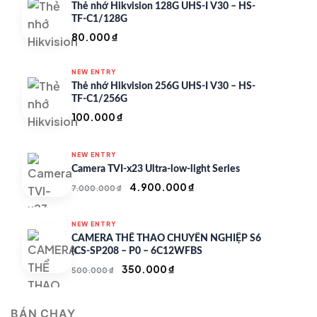
Thẻ nhớ Hikvision 128G UHS-I V30 – HS-
TF-C1/128G
80.000
₫
NEW ENTRY
Thẻ nhớ Hikvision 256G UHS-I V30 – HS-
TF-C1/256G
100.000
₫
NEW ENTRY
Camera TVI-x23 Ultra-low-light Series
Giá
Giá
4.900.000
₫
7.000.000
₫
gốc
hiện
là:
tại
NEW ENTRY
7.000.000 ₫.
là:
CAMERA THỂ THAO CHUYÊN NGHIỆP S6
4.900.000 ₫.
(CS-SP208 – P0 – 6C12WFBS
Giá
Giá
350.000
₫
500.000
₫
gốc
hiện
là:
tại
BÁN CHẠY
500.000 ₫.
là: