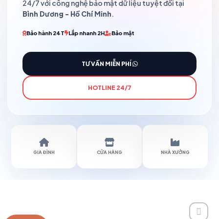
24/7 với công nghệ bảo mật dữ liệu tuyệt đối tại
Bình Dương - Hồ Chí Minh
.
Bảo hành 24T
Lắp nhanh 2H
Bảo mật
TƯ VẤN MIỄN PHÍ
HOTLINE 24/7
GIA ĐÌNH
CỬA HÀNG
NHÀ XƯỞNG