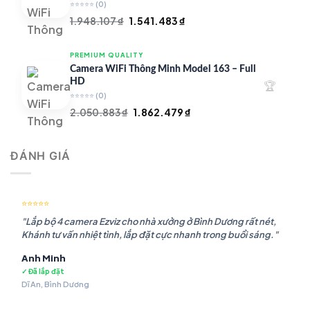
⭐⭐⭐⭐⭐
(0)
Giá
Giá
1.948.107
₫
1.541.483
₫
gốc
hiện
là:
tại
PREMIUM QUALITY
1.948.107 ₫.
là:
Camera WiFi Thông Minh Model 163 – Full
1.541.483 ₫.
HD
🏆
⭐⭐⭐⭐⭐
(0)
Giá
Giá
2.050.883
₫
1.862.479
₫
gốc
hiện
là:
tại
ĐÁNH GIÁ
2.050.883 ₫.
là:
1.862.479 ₫.
⭐⭐⭐⭐⭐
"Lắp bộ 4 camera Ezviz cho nhà xưởng ở Bình Dương rất nét,
Khánh tư vấn nhiệt tình, lắp đặt cực nhanh trong buổi sáng."
Anh Minh
✓ Đã lắp đặt
Dĩ An, Bình Dương