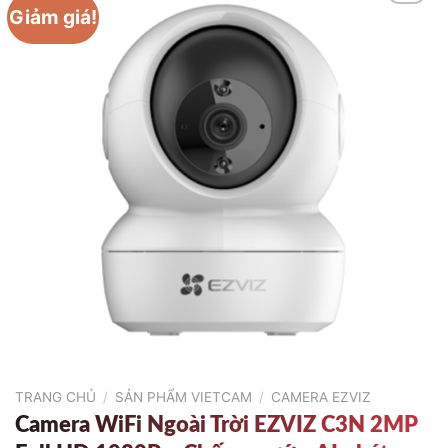
Giảm giá!
TRANG CHỦ
/
SẢN PHẨM VIETCAM
/
CAMERA EZVIZ
Camera WiFi Ngoài Trời EZVIZ C3N 2MP