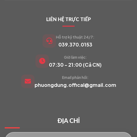
LIÊN HỆ TRỰC TIẾP
Hỗ trợ kỹ thuật 24/7:
039.370.0153
Giờ làm việc:
VIETCAM.VN
07:30 - 21:00 (Cả CN)
VC
Đang trực tuyến
Email phản hồi:
phuongdung.offical@gmail.com
Báo giá Camera
Tư vấn lắp đặt
ĐỊA CHỈ
Hỗ trợ kỹ thuật