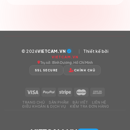
© 2026
VIETCAM.VN
|
Thiết kế bởi
VIETCAM.VN
Trụ sở: Bình Dương, Hồ Chí Minh
SSL SECURE
CHÍNH CHỦ
TRANG CHỦ
SẢN PHẨM
BÀI VIẾT
LIÊN HỆ
ĐIỀU KHOẢN & DỊCH VỤ
KIỂM TRA ĐƠN HÀNG