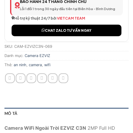
BẢO HÀNH 24 THÁNG CHÍNH CHỦ
Lỗi 1 đổi 1 trong 30 ngày đầu tiên tại Biên Hòa - Bình Dương
Hỗ trợ kỹ thuật 24/7 bởi
VIETCAM TEAM
CHAT ZALO TƯ VẤN NGAY
SKU:
CAM-EZVIZC3N-069
Danh mục:
Camera EZVIZ
Thẻ:
an ninh
,
camera
,
wifi
MÔ TẢ
Camera WiFi Ngoài Trời EZVIZ C3N
2MP Full HD