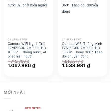
CAMERA EZVIZ
CAMERA EZVIZ
Camera WiFi Ngoài Trời
Camera WiFi Thông Minh
EZVIZ C3N 2MP Full HD
EZVIZ C6N 2MP Full HD
1080P – Chống nước, AI
1080P – Xoay 360°, Theo
phát hiện người
dõi chuyển động
1.715.700
₫
1.812.317
₫
Giá
1.067.886
₫
Giá
Giá
1.538.981
₫
Giá
gốc
hiện
gốc
hiện
là:
tại
là:
tại
1.715.700 ₫.
là:
1.812.317 ₫.
là:
1.067.886 ₫.
1.538.981 
MỚI NHẤT
NEW ENTRY