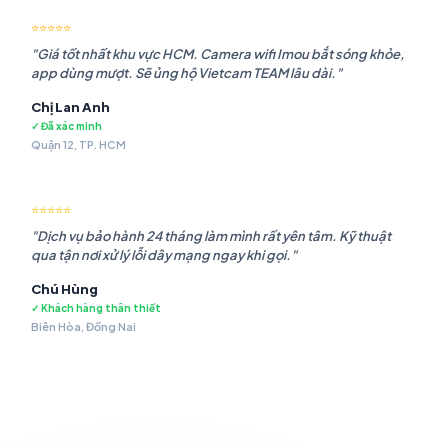
⭐⭐⭐⭐⭐
"Giá tốt nhất khu vực HCM. Camera wifi Imou bắt sóng khỏe,
app dùng mượt. Sẽ ủng hộ Vietcam TEAM lâu dài."
Chị Lan Anh
✓ Đã xác minh
Quận 12, TP. HCM
⭐⭐⭐⭐⭐
"Dịch vụ bảo hành 24 tháng làm mình rất yên tâm. Kỹ thuật
qua tận nơi xử lý lỗi dây mạng ngay khi gọi."
Chú Hùng
✓ Khách hàng thân thiết
Biên Hòa, Đồng Nai