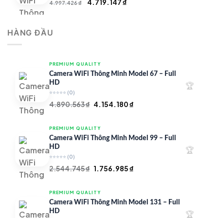
Giá
Giá
4.719.147
₫
4.997.426
₫
gốc
hiện
là:
tại
HÀNG ĐẦU
4.997.426 ₫.
là:
4.719.147 ₫.
PREMIUM QUALITY
Camera WiFi Thông Minh Model 67 – Full
HD
🏆
⭐⭐⭐⭐⭐
(0)
Giá
Giá
4.890.563
₫
4.154.180
₫
gốc
hiện
là:
tại
PREMIUM QUALITY
4.890.563 ₫.
là:
Camera WiFi Thông Minh Model 99 – Full
4.154.180 ₫.
HD
🏆
⭐⭐⭐⭐⭐
(0)
Giá
Giá
2.544.745
₫
1.756.985
₫
gốc
hiện
là:
tại
PREMIUM QUALITY
2.544.745 ₫.
là:
Camera WiFi Thông Minh Model 131 – Full
1.756.985 ₫.
HD
🏆