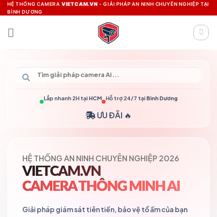
Skip
HỆ THỐNG CAMERA
VIETCAM.VN
- GIẢI PHÁP AN NINH CHUYÊN NGHIỆP TẠI
BÌNH DƯƠNG
to
content
Lắp nhanh 2H tại
HCM
Hỗ trợ 24/7 tại
Bình Dương
ƯU ĐÃI 🔥
HỆ THỐNG AN NINH CHUYÊN NGHIỆP 2026
VIETCAM.VN
CAMERA THÔNG MINH AI
Giải pháp giám sát tiên tiến, bảo vệ tổ ấm của bạn