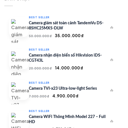
350.000 ₫.
BEST SELLER
Camera giám sát toàn cảnh TandemVu DS-
🔥
8SHC25MXS-DLW
Giá
Giá
35.000.000
₫
50.000.000
₫
gốc
hiện
là:
tại
BEST SELLER
50.000.000 ₫.
là:
Camera nhận diện biển số Hikvision iDS-
🔥
35.000.000 ₫.
CGT43L
Giá
Giá
14.000.000
₫
20.000.000
₫
gốc
hiện
là:
tại
BEST SELLER
20.000.000 ₫.
là:
Camera TVI-x23 Ultra-low-light Series
🔥
14.000.000 ₫.
Giá
Giá
4.900.000
₫
7.000.000
₫
gốc
hiện
là:
tại
BEST SELLER
7.000.000 ₫.
là:
Camera WiFi Thông Minh Model 227 – Full
🔥
4.900.000 ₫.
HD