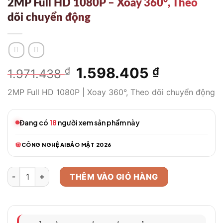
2MP Full HD 1080P – Xoay 360°, Theo
dõi chuyển động
Giá
1.598.405
Giá
₫
₫
1.971.438
gốc
hiện
2MP Full HD 1080P | Xoay 360°, Theo dõi chuyển động
là:
tại
1.971.438 ₫.
là:
1.598.405
Đang có
18
người xem sản phẩm này
CÔNG NGHỆ AI
BẢO MẬT 2026
Camera WiFi Thông Minh EZVIZ C6N 2MP Full HD 1080P - Xoay
THÊM VÀO GIỎ HÀNG