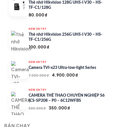
Thẻ nhớ Hikvision 128G UHS-I V30 – HS-
TF-C1/128G
80.000
₫
NEW ENTRY
Thẻ nhớ Hikvision 256G UHS-I V30 – HS-
TF-C1/256G
100.000
₫
NEW ENTRY
Camera TVI-x23 Ultra-low-light Series
Giá
Giá
4.900.000
₫
7.000.000
₫
gốc
hiện
là:
tại
NEW ENTRY
7.000.000 ₫.
là:
CAMERA THỂ THAO CHUYÊN NGHIỆP S6
4.900.000 ₫.
(CS-SP208 – P0 – 6C12WFBS
Giá
Giá
350.000
₫
500.000
₫
gốc
hiện
là:
tại
BÁN CHẠY
500.000 ₫.
là: