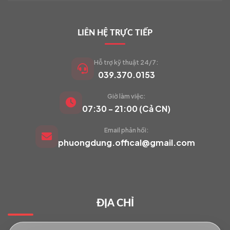
LIÊN HỆ TRỰC TIẾP
Hỗ trợ kỹ thuật 24/7:
039.370.0153
Giờ làm việc:
VIETCAM.VN
07:30 - 21:00 (Cả CN)
VC
Đang trực tuyến
Email phản hồi:
phuongdung.offical@gmail.com
Báo giá Camera
Tư vấn lắp đặt
ĐỊA CHỈ
Hỗ trợ kỹ thuật