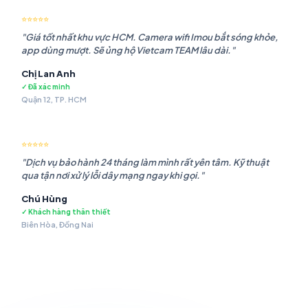
⭐⭐⭐⭐⭐
"Giá tốt nhất khu vực HCM. Camera wifi Imou bắt sóng khỏe,
app dùng mượt. Sẽ ủng hộ Vietcam TEAM lâu dài."
Chị Lan Anh
✓ Đã xác minh
Quận 12, TP. HCM
⭐⭐⭐⭐⭐
"Dịch vụ bảo hành 24 tháng làm mình rất yên tâm. Kỹ thuật
qua tận nơi xử lý lỗi dây mạng ngay khi gọi."
Chú Hùng
✓ Khách hàng thân thiết
Biên Hòa, Đồng Nai