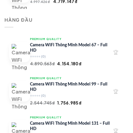
Giá
Giá
4.719.147
₫
4.997.426
₫
gốc
hiện
là:
tại
HÀNG ĐẦU
4.997.426 ₫.
là:
4.719.147 ₫.
PREMIUM QUALITY
Camera WiFi Thông Minh Model 67 – Full
HD
🏆
⭐⭐⭐⭐⭐
(0)
Giá
Giá
4.890.563
₫
4.154.180
₫
gốc
hiện
là:
tại
PREMIUM QUALITY
4.890.563 ₫.
là:
Camera WiFi Thông Minh Model 99 – Full
4.154.180 ₫.
HD
🏆
⭐⭐⭐⭐⭐
(0)
Giá
Giá
2.544.745
₫
1.756.985
₫
gốc
hiện
là:
tại
PREMIUM QUALITY
2.544.745 ₫.
là:
Camera WiFi Thông Minh Model 131 – Full
1.756.985 ₫.
HD
🏆