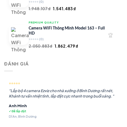
⭐⭐⭐⭐⭐
(0)
Giá
Giá
1.948.107
₫
1.541.483
₫
gốc
hiện
là:
tại
PREMIUM QUALITY
1.948.107 ₫.
là:
Camera WiFi Thông Minh Model 163 – Full
1.541.483 ₫.
HD
🏆
⭐⭐⭐⭐⭐
(0)
Giá
Giá
2.050.883
₫
1.862.479
₫
gốc
hiện
là:
tại
ĐÁNH GIÁ
2.050.883 ₫.
là:
1.862.479 ₫.
⭐⭐⭐⭐⭐
"Lắp bộ 4 camera Ezviz cho nhà xưởng ở Bình Dương rất nét,
Khánh tư vấn nhiệt tình, lắp đặt cực nhanh trong buổi sáng."
Anh Minh
✓ Đã lắp đặt
Dĩ An, Bình Dương