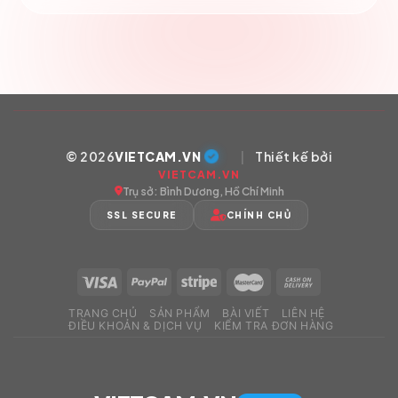
© 2026
VIETCAM.VN
|
Thiết kế bởi
VIETCAM.VN
Trụ sở: Bình Dương, Hồ Chí Minh
SSL SECURE
CHÍNH CHỦ
TRANG CHỦ
SẢN PHẨM
BÀI VIẾT
LIÊN HỆ
ĐIỀU KHOẢN & DỊCH VỤ
KIỂM TRA ĐƠN HÀNG