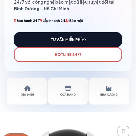
24/7 với công nghệ bảo mật dữ liệu tuyệt đối tại
Bình Dương - Hồ Chí Minh
.
Bảo hành 24T
Lắp nhanh 2H
Bảo mật
TƯ VẤN MIỄN PHÍ
HOTLINE 24/7
GIA ĐÌNH
CỬA HÀNG
NHÀ XƯỞNG