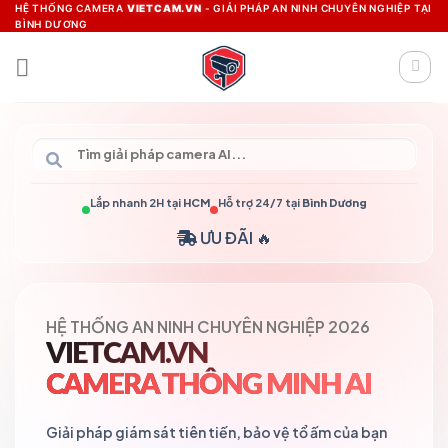
Skip
HỆ THỐNG CAMERA
VIETCAM.VN
- GIẢI PHÁP AN NINH CHUYÊN NGHIỆP TẠI
BÌNH DƯƠNG
to
content
Lắp nhanh 2H tại
HCM
Hỗ trợ 24/7 tại
Bình Dương
ƯU ĐÃI 🔥
HỆ THỐNG AN NINH CHUYÊN NGHIỆP 2026
VIETCAM.VN
CAMERA THÔNG MINH AI
Giải pháp giám sát tiên tiến, bảo vệ tổ ấm của bạn