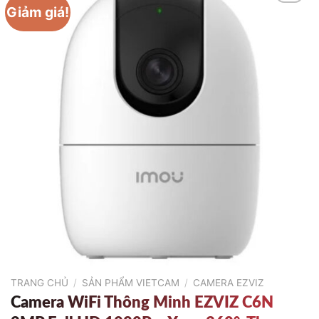
Giảm giá!
TRANG CHỦ
/
SẢN PHẨM VIETCAM
/
CAMERA EZVIZ
Camera WiFi Thông Minh EZVIZ C6N