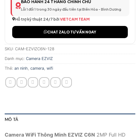
BẢO HÀNH 24 THÁNG CHÍNH CHỦ
Lỗi 1 đổi 1 trong 30 ngày đầu tiên tại Biên Hòa - Bình Dương
Hỗ trợ kỹ thuật 24/7 bởi
VIETCAM TEAM
CHAT ZALO TƯ VẤN NGAY
SKU:
CAM-EZVIZC6N-128
Danh mục:
Camera EZVIZ
Thẻ:
an ninh
,
camera
,
wifi
MÔ TẢ
Camera WiFi Thông Minh EZVIZ C6N
2MP Full HD