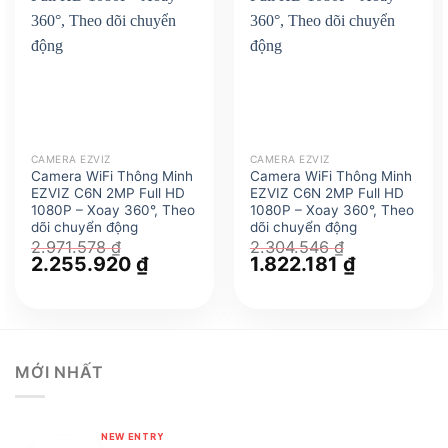
CAMERA EZVIZ
CAMERA EZVIZ
Camera WiFi Thông Minh
Camera WiFi Thông Minh
EZVIZ C6N 2MP Full HD
EZVIZ C6N 2MP Full HD
1080P – Xoay 360°, Theo
1080P – Xoay 360°, Theo
dõi chuyển động
dõi chuyển động
2.971.578
₫
2.304.546
₫
Giá
2.255.920
₫
Giá
Giá
1.822.181
₫
Giá
gốc
hiện
gốc
hiện
là:
tại
là:
tại
2.971.578 ₫.
là:
2.304.546 ₫.
là:
2.255.920 ₫.
1.822.181 ₫.
MỚI NHẤT
NEW ENTRY