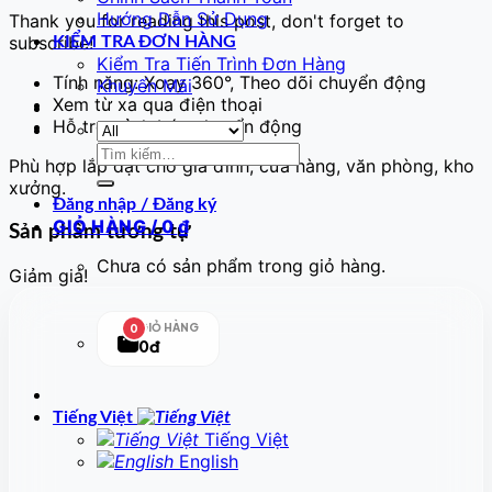
Hướng Dẫn Sử Dụng
Thank you for reading this post, don't forget to
subscribe!
KIỂM TRA ĐƠN HÀNG
Kiểm Tra Tiến Trình Đơn Hàng
Tính năng: Xoay 360°, Theo dõi chuyển động
Khuyến Mãi
Xem từ xa qua điện thoại
Hỗ trợ cảnh báo chuyển động
Tìm
Phù hợp lắp đặt cho gia đình, cửa hàng, văn phòng, kho
kiếm:
xưởng.
Đăng nhập / Đăng ký
GIỎ HÀNG /
0
₫
Sản phẩm tương tự
Chưa có sản phẩm trong giỏ hàng.
Giảm giá!
GIỎ HÀNG
0
0đ
Tiếng Việt
Tiếng Việt
English