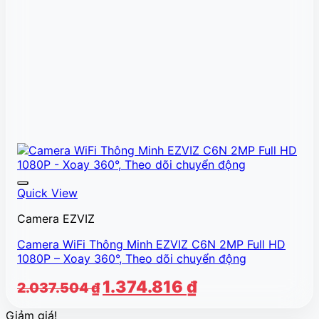
Quick View
Camera EZVIZ
Camera WiFi Thông Minh EZVIZ C6N 2MP Full HD
1080P – Xoay 360°, Theo dõi chuyển động
Giá
Giá
1.374.816
₫
2.037.504
₫
gốc
hiện
Giảm giá!