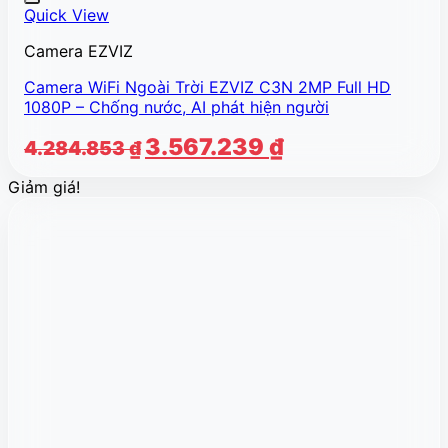
Quick View
Camera EZVIZ
Camera WiFi Ngoài Trời EZVIZ C3N 2MP Full HD
1080P – Chống nước, AI phát hiện người
Giá
Giá
3.567.239
₫
4.284.853
₫
gốc
hiện
Giảm giá!
là:
tại
4.284.853 ₫.
là:
3.567.239 ₫.