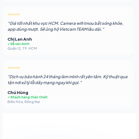
⭐⭐⭐⭐⭐
"Giá tốt nhất khu vực HCM. Camera wifi Imou bắt sóng khỏe,
app dùng mượt. Sẽ ủng hộ Vietcam TEAM lâu dài."
Chị Lan Anh
✓ Đã xác minh
Quận 12, TP. HCM
⭐⭐⭐⭐⭐
"Dịch vụ bảo hành 24 tháng làm mình rất yên tâm. Kỹ thuật qua
tận nơi xử lý lỗi dây mạng ngay khi gọi."
Chú Hùng
✓ Khách hàng thân thiết
Biên Hòa, Đồng Nai