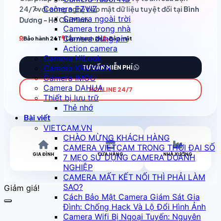
Camera EZVIZ
24/7 với công nghệ bảo mật dữ liệu tuyệt đối tại
Bình
Camera ngoài trời
Dương - Hồ Chí Minh
.
Camera trong nhà
Camera dùng pin
Bảo hành 24T
Lắp nhanh 2H
Bảo mật
Action camera
Camera HiLook
Camera KBVISION
TƯ VẤN MIỄN PHÍ
Camera IMOU
Camera DAHUA
HOTLINE 24/7
Thiết bị lưu trữ
Thẻ nhớ
Bài viết
VIETCAM.VN
CHÀO MỪNG KHÁCH HÀNG
CAMERA VIETCAM TRONG THỜI ĐẠI SỐ
GIA ĐÌNH
CỬA HÀNG
NHÀ XƯỞNG
7 MẸO SỬ DỤNG CAMERA DOANH
NGHIỆP
CAMERA MẤT KẾT NỐI THÌ PHẢI LÀM
SAO?
Giảm giá!
Cách Bảo Mật Camera Giám Sát Gia
Đình: Chống Hack Và Lộ Đổi Hình Ảnh
Camera Wifi Bị Ngoại Tuyến: Nguyên