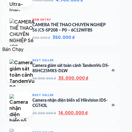
7.000.000
₫
gốc
hiện
là:
tại
7.000.000 ₫.
là:
NEW ENTRY
4.900.000 ₫.
CAMERA THỂ THAO CHUYÊN NGHIỆP
S6 (CS-SP208 – P0 – 6C12WFBS
Giá
Giá
350.000
₫
500.000
₫
gốc
hiện
là:
tại
Bán Chạy
500.000 ₫.
là:
350.000 ₫.
BEST SELLER
Camera giám sát toàn cảnh TandemVu DS-
🔥
8SHC25MXS-DLW
Giá
Giá
35.000.000
₫
50.000.000
₫
gốc
hiện
là:
tại
50.000.000 ₫.
là:
BEST SELLER
35.000.000 ₫.
Camera nhận diện biển số Hikvision iDS-
🔥
CGT43L
Giá
Giá
14.000.000
₫
20.000.000
₫
gốc
hiện
là:
tại
20.000.000 ₫.
là: