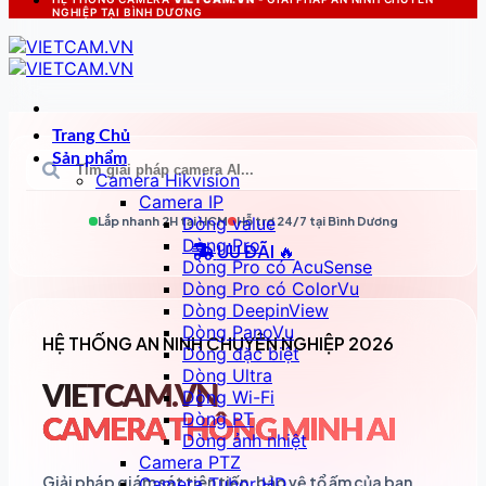
NGHIỆP TẠI BÌNH DƯƠNG
Trang Chủ
Sản phẩm
Camera Hikvision
Camera IP
Dòng value
Lắp nhanh 2H tại
HCM
Hỗ trợ 24/7 tại
Bình Dương
Dòng Pro
ƯU ĐÃI 🔥
Dòng Pro có AcuSense
Dòng Pro có ColorVu
Dòng DeepinView
Dòng PanoVu
HỆ THỐNG AN NINH CHUYÊN NGHIỆP 2026
Dòng đặc biệt
Dòng Ultra
VIETCAM.VN
Dòng Wi-Fi
Dòng PT
CAMERA THÔNG MINH AI
Dòng ảnh nhiệt
Camera PTZ
Giải pháp giám sát tiên tiến, bảo vệ tổ ấm của bạn
Camera Tubor HD