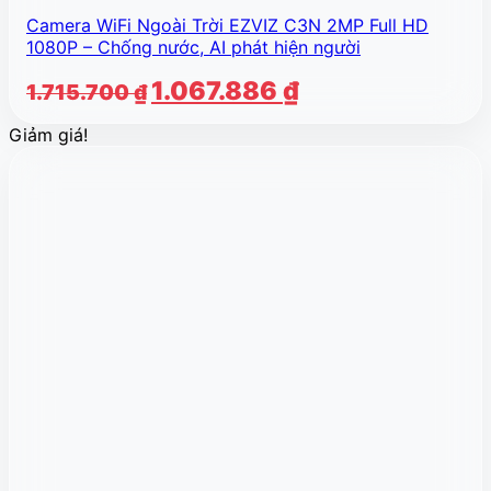
Camera WiFi Ngoài Trời EZVIZ C3N 2MP Full HD
1080P – Chống nước, AI phát hiện người
Giá
Giá
1.067.886
₫
1.715.700
₫
gốc
hiện
Giảm giá!
là:
tại
1.715.700 ₫.
là:
1.067.886 ₫.