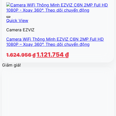
Quick View
Camera EZVIZ
Camera WiFi Thông Minh EZVIZ C6N 2MP Full HD
1080P – Xoay 360°, Theo dõi chuyển động
Giá
Giá
1.121.754
₫
1.624.956
₫
gốc
hiện
Giảm giá!
là:
tại
1.624.956 ₫.
là:
1.121.754 ₫.