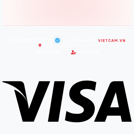
© 2026
VIETCAM.VN
|
Thiết kế bởi
VIETCAM.VN
Trụ sở: Bình Dương, Hồ Chí Minh
SSL SECURE
CHÍNH CHỦ