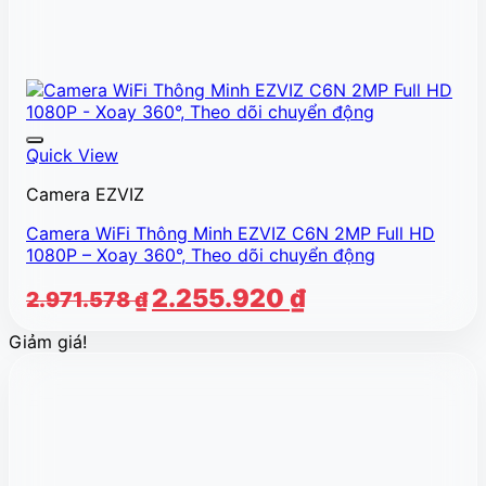
Quick View
Camera EZVIZ
Camera WiFi Thông Minh EZVIZ C6N 2MP Full HD
1080P – Xoay 360°, Theo dõi chuyển động
Giá
Giá
2.255.920
₫
2.971.578
₫
gốc
hiện
Giảm giá!
là:
tại
2.971.578 ₫.
là:
2.255.920 ₫.