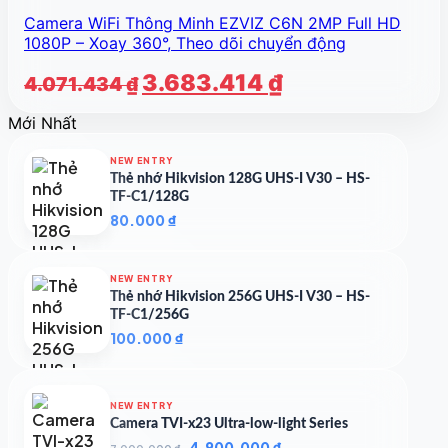
Camera WiFi Thông Minh EZVIZ C6N 2MP Full HD
1080P – Xoay 360°, Theo dõi chuyển động
Giá
Giá
3.683.414
₫
4.071.434
₫
gốc
hiện
Mới Nhất
là:
tại
4.071.434 ₫.
là:
NEW ENTRY
3.683.414 ₫.
Thẻ nhớ Hikvision 128G UHS-I V30 – HS-
TF-C1/128G
80.000
₫
NEW ENTRY
Thẻ nhớ Hikvision 256G UHS-I V30 – HS-
TF-C1/256G
100.000
₫
NEW ENTRY
Camera TVI-x23 Ultra-low-light Series
Giá
Giá
4.900.000
₫