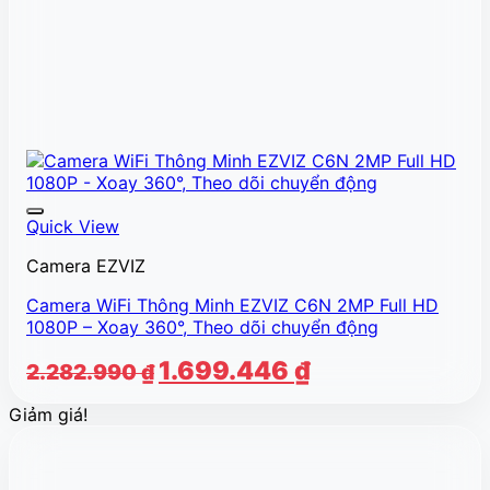
Quick View
Camera EZVIZ
Camera WiFi Thông Minh EZVIZ C6N 2MP Full HD
1080P – Xoay 360°, Theo dõi chuyển động
Giá
Giá
1.699.446
₫
2.282.990
₫
gốc
hiện
Giảm giá!
là:
tại
2.282.990 ₫.
là:
1.699.446 ₫.