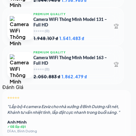
2.544.745
₫
1.756.985
₫
gốc
hiện
là:
tại
PREMIUM QUALITY
2.544.745 ₫.
là:
Camera WiFi Thông Minh Model 131 –
1.756.985 ₫.
🏆
Full HD
⭐⭐⭐⭐⭐
(0)
Giá
Giá
1.948.107
₫
1.541.483
₫
gốc
hiện
là:
tại
PREMIUM QUALITY
1.948.107 ₫.
là:
Camera WiFi Thông Minh Model 163 –
1.541.483 ₫.
🏆
Full HD
⭐⭐⭐⭐⭐
(0)
Giá
Giá
2.050.883
₫
1.862.479
₫
gốc
hiện
Đánh GIá
là:
tại
2.050.883 ₫.
là:
⭐⭐⭐⭐⭐
1.862.479 ₫.
"Lắp bộ 4 camera Ezviz cho nhà xưởng ở Bình Dương rất nét,
Khánh tư vấn nhiệt tình, lắp đặt cực nhanh trong buổi sáng."
Anh Minh
✓ Đã lắp đặt
Dĩ An, Bình Dương