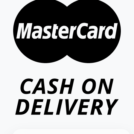
VIETCAM.VN
VC
Đang trực tuyến
Báo giá Camera
Tư vấn lắp đặt
Hỗ trợ kỹ thuật