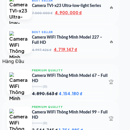
BEST SELLER
14.000.000 ₫.
Camera TVI-x23 Ultra-low-light Series
🔥
Giá
Giá
4.900.000
₫
7.000.000
₫
gốc
hiện
là:
tại
7.000.000 ₫.
là:
BEST SELLER
4.900.000 ₫.
Camera WiFi Thông Minh Model 227 –
🔥
Full HD
Giá
Giá
4.719.147
₫
4.997.426
₫
gốc
hiện
là:
tại
Hàng Đầu
4.997.426 ₫.
là:
4.719.147 ₫.
PREMIUM QUALITY
Camera WiFi Thông Minh Model 67 – Full
🏆
HD
⭐⭐⭐⭐⭐
(0)
Giá
Giá
4.890.563
₫
4.154.180
₫
gốc
hiện
là:
tại
PREMIUM QUALITY
4.890.563 ₫.
là:
Camera WiFi Thông Minh Model 99 – Full
4.154.180 ₫.
🏆
HD
⭐⭐⭐⭐⭐
(0)
Giá
Giá