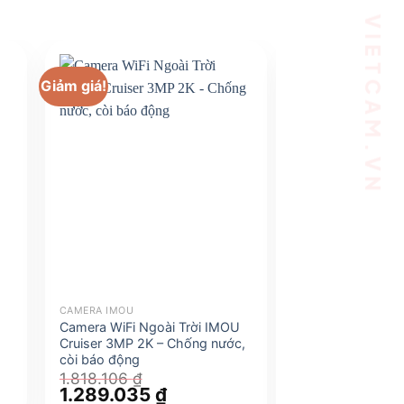
Giảm giá!
Giảm giá!
CAMERA IMOU
CAMERA IMOU
Camera WiFi Ngoài Trời IMOU
Camera WiFi Th
Cruiser 3MP 2K – Chống nước,
Ranger 2 3MP 2K
còi báo động
AI phát hiện ngườ
1.818.106
₫
2.428.359
₫
Giá
1.289.035
₫
Giá
Giá
1.976.308