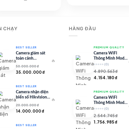
là:
tại
ốc
hiện
3.302.054 ₫.
là:
:
tại
2.607.573
513.655 ₫.
là:
1.271.596 ₫.
N CHẠY
HÀNG ĐẦU
BEST SELLER
PREMIUM QUALITY
Camera giám sát
Camera WiFi
toàn cảnh
Thông Minh Model
🔥
TandemVu DS-
67 – Full HD
⭐⭐⭐⭐⭐
(0)
50.000.000
₫
8SHC25MXS-DLW
4.890.563
₫
Giá
Giá
35.000.000
₫
Giá
Giá
4.154.180
₫
gốc
hiện
gốc
hiện
là:
tại
BEST SELLER
là:
tại
50.000.000 ₫.
là:
Camera nhận diện
PREMIUM QUALITY
4.890.563 ₫.
là:
35.000.000 ₫.
biển số Hikvision
Camera WiFi
🔥
4.154
iDS-CGT43L
Thông Minh Model
20.000.000
₫
99 – Full HD
⭐⭐⭐⭐⭐
(0)
Giá
Giá
14.000.000
₫
2.544.745
₫
gốc
hiện
Giá
Giá
1.756.985
₫
là:
tại
BEST SELLER
gốc
hiện