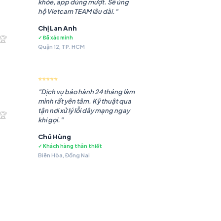
khỏe, app dùng mượt. Sẽ ủng
hộ Vietcam TEAM lâu dài."
Chị Lan Anh
.985 ₫.
🏆
✓ Đã xác minh
Quận 12, TP. HCM
⭐⭐⭐⭐⭐
"Dịch vụ bảo hành 24 tháng làm
mình rất yên tâm. Kỹ thuật qua
.483 ₫.
tận nơi xử lý lỗi dây mạng ngay
🏆
khi gọi."
Chú Hùng
✓ Khách hàng thân thiết
Biên Hòa, Đồng Nai
.479 ₫.