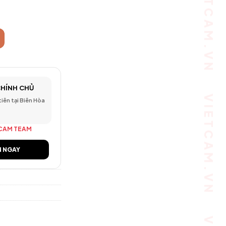
Ranger 2 3MP 2K - Xoay 360°, AI phát hiện người số lượng
CHÍNH CHỦ
 tiên tại Biên Hòa
CAM TEAM
N NGAY