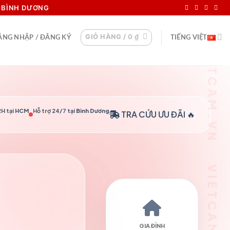
VIETCAM.VN VIETCAM.VN VIETCAM.VN VIETCAM.VN VIETCAM.VN VIETCAM.VN
I BÌNH DƯƠNG
GIỎ HÀNG /
0
₫
ĂNG NHẬP / ĐĂNG KÝ
TIẾNG VIỆT
H tại
HCM
Hỗ trợ 24/7 tại
Bình Dương
TRA CỨU
ƯU ĐÃI 🔥
GIA ĐÌNH