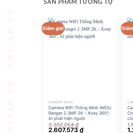
VIETCAM.VN VIETCAM.VN VIETCAM.VN VIETCAM.VN VIETCAM.VN VIETCAM.VN
SẢN PHẨM TƯƠNG TỰ
Giảm giá!
Giảm
CAMERA IMOU
CA
Camera WiFi Thông Minh IMOU
Ca
Ranger 2 3MP 2K – Xoay 360°,
Cr
AI phát hiện người
cò
3.302.054
₫
1.
Giá
2.607.573
₫
Giá
Gi
1