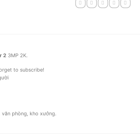
r 2
3MP 2K.
orget to subscribe!
gười
, văn phòng, kho xưởng.