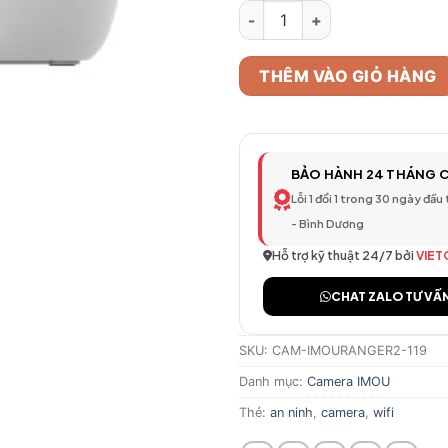
Camera WiFi Thông Minh IMOU 
THÊM VÀO GIỎ HÀNG
BẢO HÀNH 24 THÁNG 
Lỗi 1 đổi 1 trong 30 ngày đầu
- Bình Dương
Hỗ trợ kỹ thuật 24/7 bởi
VIET
CHAT ZALO TƯ VẤ
SKU:
CAM-IMOURANGER2-119
Danh mục:
Camera IMOU
Thẻ:
an ninh
,
camera
,
wifi