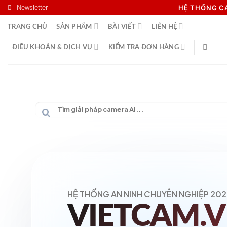
Skip
Newsletter
HỆ THỐNG 
to
TRANG CHỦ
SẢN PHẨM
BÀI VIẾT
LIÊN HỆ
content
ĐIỀU KHOẢN & DỊCH VỤ
KIỂM TRA ĐƠN HÀNG
HỆ THỐNG AN NINH CHUYÊN NGHIỆP 202
VIETCAM.