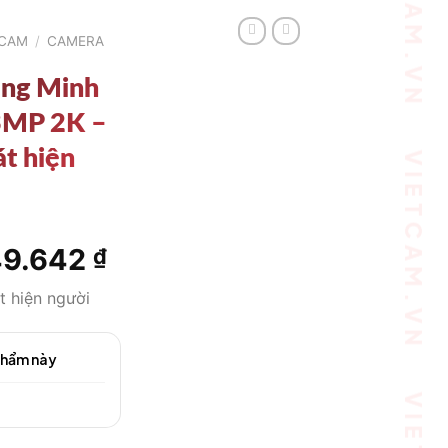
TCAM
/
CAMERA
ông Minh
3MP 2K –
át hiện
49.642
Giá
₫
hiện
t hiện người
tại
.678 ₫.
là:
2.449.642 ₫.
phẩm này