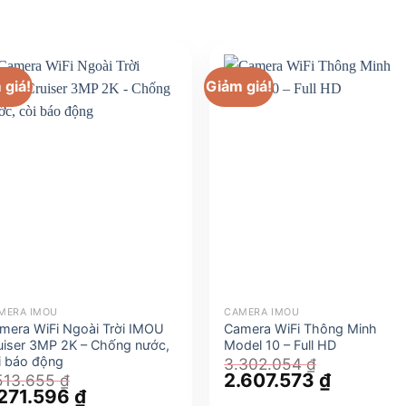
 giá!
Giảm giá!
MERA IMOU
CAMERA IMOU
mera WiFi Ngoài Trời IMOU
Camera WiFi Thông Minh
uiser 3MP 2K – Chống nước,
Model 10 – Full HD
i báo động
3.302.054
₫
Giá
2.607.573
₫
Giá
513.655
₫
gốc
hiện
á
.271.596
₫
Giá