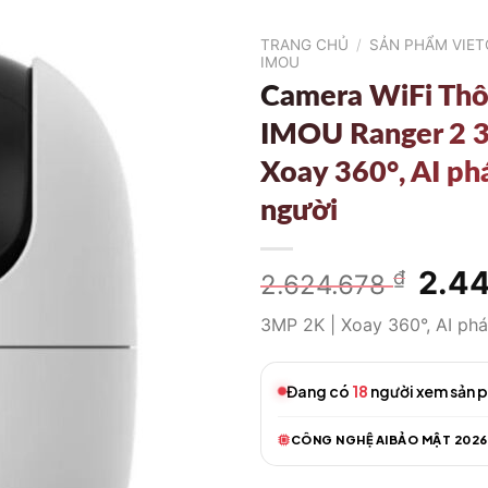
TRANG CHỦ
/
SẢN PHẨM VIE
IMOU
Camera WiFi Th
IMOU Ranger 2 
Xoay 360°, AI ph
người
Giá
2.4
₫
2.624.678
gốc
3MP 2K | Xoay 360°, AI phá
là:
2.624
Đang có
18
người xem sản 
CÔNG NGHỆ AI
BẢO MẬT 2026