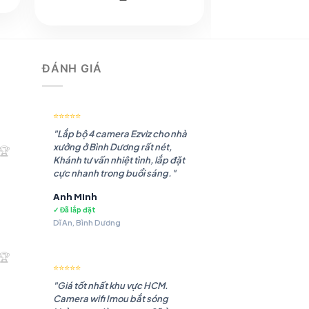
gốc
hiện
gốc
là:
tại
là:
 ₫.
1.818.106 ₫.
là:
2.428.359 ₫.
1.289.035 ₫.
ĐÁNH GIÁ
⭐⭐⭐⭐⭐
"Lắp bộ 4 camera Ezviz cho nhà
xưởng ở Bình Dương rất nét,
🏆
Khánh tư vấn nhiệt tình, lắp đặt
cực nhanh trong buổi sáng."
Anh Minh
✓ Đã lắp đặt
Dĩ An, Bình Dương
.180 ₫.
🏆
⭐⭐⭐⭐⭐
"Giá tốt nhất khu vực HCM.
Camera wifi Imou bắt sóng