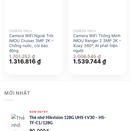
CAMERA IMOU
CAMERA IMOU
Camera WiFi Ngoài Trời
Camera WiFi Thông Minh
IMOU Cruiser 3MP 2K –
IMOU Ranger 2 3MP 2K –
Chống nước, còi báo
Xoay 360°, AI phát hiện
động
người
1.701.252
₫
2.006.545
₫
Giá
1.316.816
₫
Giá
Giá
1.539.744
₫
Giá
gốc
hiện
gốc
hiện
là:
tại
là:
tại
1.701.252 ₫.
là:
2.006.545 ₫.
là:
1.316.816 ₫.
1.539.744 
MỚI NHẤT
NEW ENTRY
Thẻ nhớ Hikvision 128G UHS-I V30 – HS-
TF-C1/128G
80.000
₫