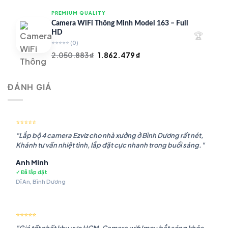
là:
tại
PREMIUM QUALITY
1.948.107 ₫.
là:
Camera WiFi Thông Minh Model 163 – Full
1.541.483 ₫.
HD
🏆
⭐⭐⭐⭐⭐
(0)
Giá
Giá
2.050.883
₫
1.862.479
₫
gốc
hiện
là:
tại
ĐÁNH GIÁ
2.050.883 ₫.
là:
1.862.479 ₫.
⭐⭐⭐⭐⭐
"Lắp bộ 4 camera Ezviz cho nhà xưởng ở Bình Dương rất nét,
Khánh tư vấn nhiệt tình, lắp đặt cực nhanh trong buổi sáng."
Anh Minh
✓ Đã lắp đặt
Dĩ An, Bình Dương
⭐⭐⭐⭐⭐