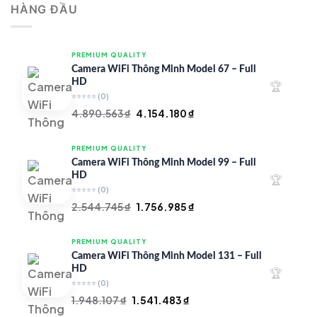
HÀNG ĐẦU
4.997.426 ₫.
là:
4.719.147 ₫.
PREMIUM QUALITY
Camera WiFi Thông Minh Model 67 – Full
HD
🏆
⭐⭐⭐⭐⭐
(0)
Giá
Giá
4.890.563
₫
4.154.180
₫
gốc
hiện
là:
tại
PREMIUM QUALITY
4.890.563 ₫.
là:
Camera WiFi Thông Minh Model 99 – Full
4.154.180 ₫.
HD
🏆
⭐⭐⭐⭐⭐
(0)
Giá
Giá
2.544.745
₫
1.756.985
₫
gốc
hiện
là:
tại
PREMIUM QUALITY
2.544.745 ₫.
là:
Camera WiFi Thông Minh Model 131 – Full
1.756.985 ₫.
HD
🏆
⭐⭐⭐⭐⭐
(0)
Giá
Giá
1.948.107
₫
1.541.483
₫
gốc
hiện