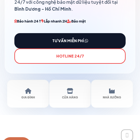
24/7 với công nghệ bảo mật dữ liệu tuyệt đối tại
Bình Dương - Hồ Chí Minh
.
Bảo hành 24T
Lắp nhanh 2H
Bảo mật
TƯ VẤN MIỄN PHÍ
HOTLINE 24/7
GIA ĐÌNH
CỬA HÀNG
NHÀ XƯỞNG