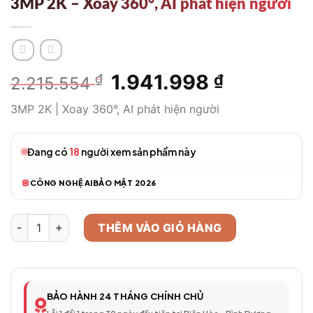
3MP 2K – Xoay 360°, AI phát hiện người
Giá
1.941.998
Giá
₫
₫
2.215.554
gốc
hiện
3MP 2K | Xoay 360°, AI phát hiện người
là:
tại
2.215.554 ₫.
là:
1.941.998 
Đang có
18
người xem sản phẩm này
CÔNG NGHỆ AI
BẢO MẬT 2026
Camera WiFi Thông Minh IMOU Ranger 2 3MP 2K - Xoay 360°, A
THÊM VÀO GIỎ HÀNG
BẢO HÀNH 24 THÁNG CHÍNH CHỦ