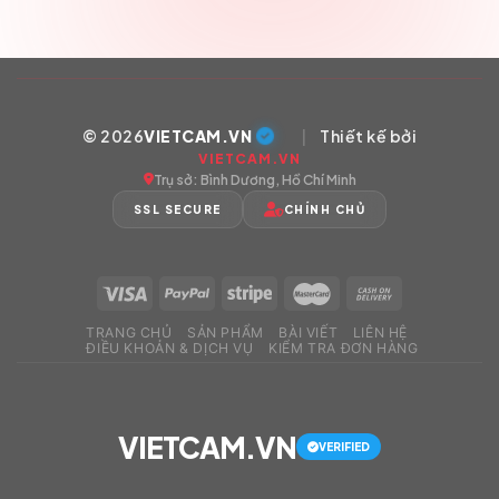
© 2026
VIETCAM.VN
|
Thiết kế bởi
VIETCAM.VN
Trụ sở: Bình Dương, Hồ Chí Minh
SSL SECURE
CHÍNH CHỦ
TRANG CHỦ
SẢN PHẨM
BÀI VIẾT
LIÊN HỆ
ĐIỀU KHOẢN & DỊCH VỤ
KIỂM TRA ĐƠN HÀNG
VIETCAM.VN
VERIFIED