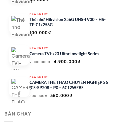
NEW ENTRY
Thẻ nhớ Hikvision 256G UHS-I V30 – HS-
TF-C1/256G
100.000
₫
NEW ENTRY
Camera TVI-x23 Ultra-low-light Series
Giá
Giá
4.900.000
₫
7.000.000
₫
gốc
hiện
là:
tại
NEW ENTRY
7.000.000 ₫.
là:
CAMERA THỂ THAO CHUYÊN NGHIỆP S6
4.900.000 ₫.
(CS-SP208 – P0 – 6C12WFBS
Giá
Giá
350.000
₫
500.000
₫
gốc
hiện
là:
tại
BÁN CHẠY
500.000 ₫.
là:
350.000 ₫.