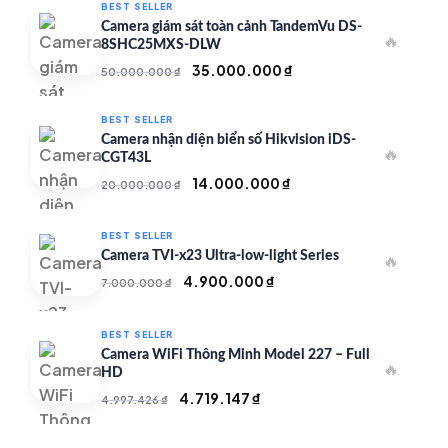
BEST SELLER
Camera giám sát toàn cảnh TandemVu DS-
🔥
8SHC25MXS-DLW
Giá
Giá
35.000.000
₫
50.000.000
₫
gốc
hiện
là:
tại
BEST SELLER
50.000.000 ₫.
là:
Camera nhận diện biển số Hikvision iDS-
🔥
35.000.000 ₫.
CGT43L
Giá
Giá
14.000.000
₫
20.000.000
₫
gốc
hiện
là:
tại
BEST SELLER
20.000.000 ₫.
là:
Camera TVI-x23 Ultra-low-light Series
🔥
14.000.000 ₫.
Giá
Giá
4.900.000
₫
7.000.000
₫
gốc
hiện
là:
tại
BEST SELLER
7.000.000 ₫.
là:
Camera WiFi Thông Minh Model 227 – Full
🔥
4.900.000 ₫.
HD
Giá
Giá
4.719.147
₫
4.997.426
₫
gốc
hiện
là:
tại