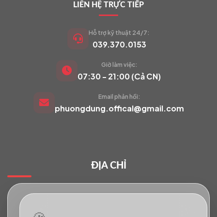
LIÊN HỆ TRỰC TIẾP
Hỗ trợ kỹ thuật 24/7:
039.370.0153
Giờ làm việc:
VIETCAM.VN
07:30 - 21:00 (Cả CN)
VC
Đang trực tuyến
Email phản hồi:
phuongdung.offical@gmail.com
Báo giá Camera
Tư vấn lắp đặt
ĐỊA CHỈ
Hỗ trợ kỹ thuật