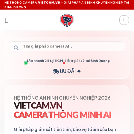
Skip
HỆ THỐNG CAMERA
VIETCAM.VN
- GIẢI PHÁP AN NINH CHUYÊN NGHIỆP TẠI
BÌNH DƯƠNG
to
content
Lắp nhanh 2H tại
HCM
Hỗ trợ 24/7 tại
Bình Dương
ƯU ĐÃI 🔥
HỆ THỐNG AN NINH CHUYÊN NGHIỆP 2026
VIETCAM.VN
CAMERA THÔNG MINH AI
Giải pháp giám sát tiên tiến, bảo vệ tổ ấm của bạn