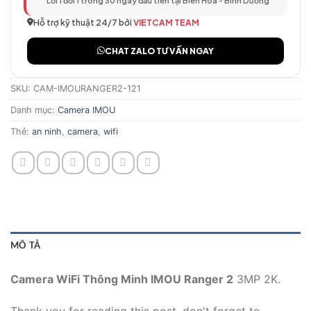
Lỗi 1 đổi 1 trong 30 ngày đầu tiên tại Biên Hòa - Bình Dương
Hỗ trợ kỹ thuật 24/7 bởi
VIETCAM TEAM
CHAT ZALO TƯ VẤN NGAY
SKU:
CAM-IMOURANGER2-121
Danh mục:
Camera IMOU
Thẻ:
an ninh
,
camera
,
wifi
MÔ TẢ
Camera WiFi Thông Minh IMOU Ranger 2
3MP 2K.
Thank you for reading this post, don't forget to