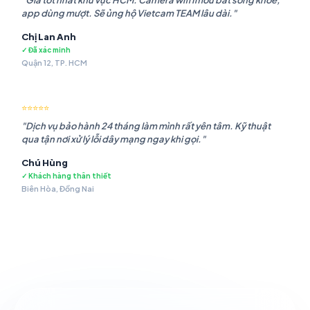
"Giá tốt nhất khu vực HCM. Camera wifi Imou bắt sóng khỏe,
app dùng mượt. Sẽ ủng hộ Vietcam TEAM lâu dài."
Chị Lan Anh
✓ Đã xác minh
Quận 12, TP. HCM
⭐⭐⭐⭐⭐
"Dịch vụ bảo hành 24 tháng làm mình rất yên tâm. Kỹ thuật
qua tận nơi xử lý lỗi dây mạng ngay khi gọi."
Chú Hùng
✓ Khách hàng thân thiết
Biên Hòa, Đồng Nai