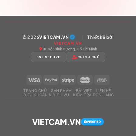
© 2026
VIETCAM.VN
|
Thiết kế bởi
VIETCAM.VN
Trụ sở: Bình Dương, Hồ Chí Minh
SSL SECURE
CHÍNH CHỦ
TRANG CHỦ
SẢN PHẨM
BÀI VIẾT
LIÊN HỆ
ĐIỀU KHOẢN & DỊCH VỤ
KIỂM TRA ĐƠN HÀNG
VIETCAM.VN
VERIFIED