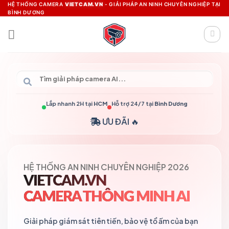
Skip
HỆ THỐNG CAMERA
VIETCAM.VN
- GIẢI PHÁP AN NINH CHUYÊN NGHIỆP TẠI
BÌNH DƯƠNG
to
content
Lắp nhanh 2H tại
HCM
Hỗ trợ 24/7 tại
Bình Dương
ƯU ĐÃI 🔥
HỆ THỐNG AN NINH CHUYÊN NGHIỆP 2026
VIETCAM.VN
CAMERA THÔNG MINH AI
Giải pháp giám sát tiên tiến, bảo vệ tổ ấm của bạn