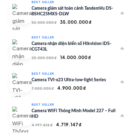
BEST SELLER
Camera giám sát toàn cảnh TandemVu DS-
🔥
8SHC25MXS-DLW
Giá
Giá
35.000.000
₫
50.000.000
₫
gốc
hiện
là:
tại
BEST SELLER
50.000.000 ₫.
là:
Camera nhận diện biển số Hikvision iDS-
🔥
35.000.000 ₫.
CGT43L
Giá
Giá
14.000.000
₫
20.000.000
₫
gốc
hiện
là:
tại
BEST SELLER
20.000.000 ₫.
là:
Camera TVI-x23 Ultra-low-light Series
🔥
14.000.000 ₫.
Giá
Giá
4.900.000
₫
7.000.000
₫
gốc
hiện
là:
tại
BEST SELLER
7.000.000 ₫.
là:
Camera WiFi Thông Minh Model 227 – Full
🔥
4.900.000 ₫.
HD
Giá
Giá
4.719.147
₫
4.997.426
₫
gốc
hiện
là:
tại