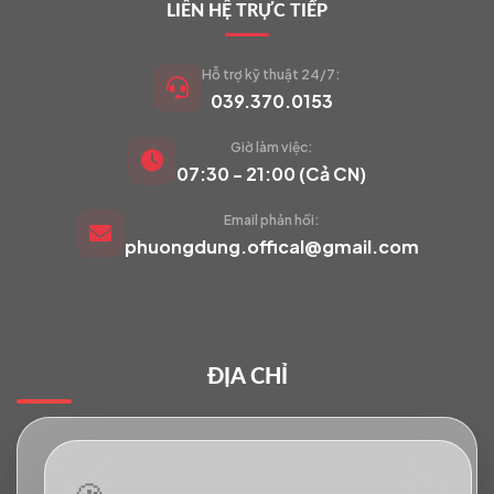
LIÊN HỆ TRỰC TIẾP
Hỗ trợ kỹ thuật 24/7:
039.370.0153
Giờ làm việc:
VIETCAM.VN
07:30 - 21:00 (Cả CN)
VC
Đang trực tuyến
Email phản hồi:
phuongdung.offical@gmail.com
Báo giá Camera
Tư vấn lắp đặt
ĐỊA CHỈ
Hỗ trợ kỹ thuật