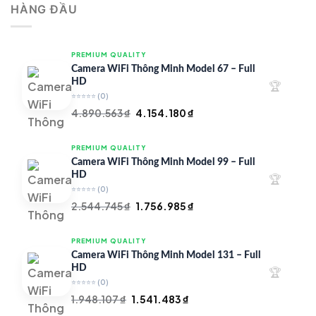
HÀNG ĐẦU
4.997.426 ₫.
là:
4.719.147 ₫.
PREMIUM QUALITY
Camera WiFi Thông Minh Model 67 – Full
HD
🏆
⭐⭐⭐⭐⭐
(0)
Giá
Giá
4.890.563
₫
4.154.180
₫
gốc
hiện
là:
tại
PREMIUM QUALITY
4.890.563 ₫.
là:
Camera WiFi Thông Minh Model 99 – Full
4.154.180 ₫.
HD
🏆
⭐⭐⭐⭐⭐
(0)
Giá
Giá
2.544.745
₫
1.756.985
₫
gốc
hiện
là:
tại
PREMIUM QUALITY
2.544.745 ₫.
là:
Camera WiFi Thông Minh Model 131 – Full
1.756.985 ₫.
HD
🏆
⭐⭐⭐⭐⭐
(0)
Giá
Giá
1.948.107
₫
1.541.483
₫
gốc
hiện