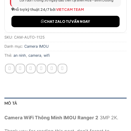
Lỗi 1 đổi 1 trong 30 ngày đầu tiên tại Biên Hòa - Bình Dương
Hỗ trợ kỹ thuật 24/7 bởi
VIETCAM TEAM
CHAT ZALO TƯ VẤN NGAY
SKU:
CAM-AUTO-1125
Danh mục:
Camera IMOU
Thẻ:
an ninh
,
camera
,
wifi
MÔ TẢ
Camera WiFi Thông Minh IMOU Ranger 2
3MP 2K.
Thank you for reading this post, don't forget to