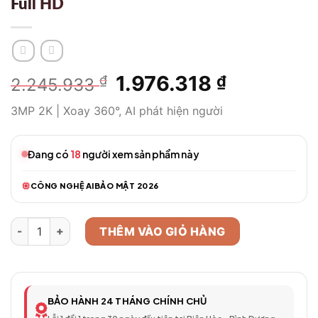
Full HD
Giá
1.976.318
Giá
₫
₫
2.245.933
gốc
hiện
3MP 2K | Xoay 360°, AI phát hiện người
là:
tại
2.245.933 ₫.
là:
1.976.318 
Đang có
18
người xem sản phẩm này
CÔNG NGHỆ AI
BẢO MẬT 2026
Camera WiFi Thông Minh Model 126 – Full HD số lượng
THÊM VÀO GIỎ HÀNG
BẢO HÀNH 24 THÁNG CHÍNH CHỦ