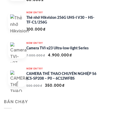
NEW ENTRY
Thẻ nhớ Hikvision 256G UHS-I V30 – HS-
TF-C1/256G
100.000
₫
NEW ENTRY
Camera TVI-x23 Ultra-low-light Series
Giá
Giá
4.900.000
₫
7.000.000
₫
gốc
hiện
là:
tại
NEW ENTRY
7.000.000 ₫.
là:
CAMERA THỂ THAO CHUYÊN NGHIỆP S6
4.900.000 ₫.
(CS-SP208 – P0 – 6C12WFBS
Giá
Giá
350.000
₫
500.000
₫
gốc
hiện
là:
tại
BÁN CHẠY
500.000 ₫.
là:
350.000 ₫.