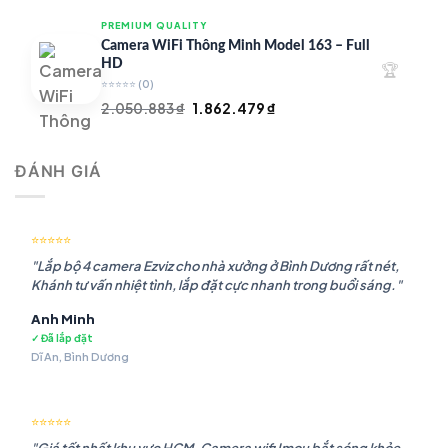
là:
tại
PREMIUM QUALITY
1.948.107 ₫.
là:
Camera WiFi Thông Minh Model 163 – Full
1.541.483 ₫.
HD
🏆
⭐⭐⭐⭐⭐
(0)
Giá
Giá
2.050.883
₫
1.862.479
₫
gốc
hiện
là:
tại
ĐÁNH GIÁ
2.050.883 ₫.
là:
1.862.479 ₫.
⭐⭐⭐⭐⭐
"Lắp bộ 4 camera Ezviz cho nhà xưởng ở Bình Dương rất nét,
Khánh tư vấn nhiệt tình, lắp đặt cực nhanh trong buổi sáng."
Anh Minh
✓ Đã lắp đặt
Dĩ An, Bình Dương
⭐⭐⭐⭐⭐