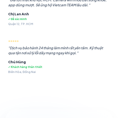
"Giá tốt nhất khu vực HCM. Camera wifi Imou bắt sóng khỏe,
app dùng mượt. Sẽ ủng hộ Vietcam TEAM lâu dài."
Chị Lan Anh
✓ Đã xác minh
Quận 12, TP. HCM
⭐⭐⭐⭐⭐
"Dịch vụ bảo hành 24 tháng làm mình rất yên tâm. Kỹ thuật
qua tận nơi xử lý lỗi dây mạng ngay khi gọi."
Chú Hùng
✓ Khách hàng thân thiết
Biên Hòa, Đồng Nai