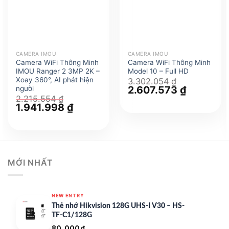
CAMERA IMOU
CAMERA IMOU
Camera WiFi Thông Minh
Camera WiFi Thông Minh
IMOU Ranger 2 3MP 2K –
Model 10 – Full HD
Xoay 360°, AI phát hiện
3.302.054
₫
Giá
2.607.573
₫
Giá
người
gốc
hiện
2.215.554
₫
là:
tại
Giá
1.941.998
₫
Giá
3.302.054 ₫.
là:
gốc
hiện
2.607.573 
là:
tại
2.215.554 ₫.
là:
1.941.998 ₫.
MỚI NHẤT
NEW ENTRY
Thẻ nhớ Hikvision 128G UHS-I V30 – HS-
TF-C1/128G
80.000
₫