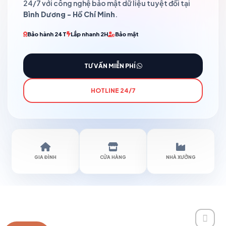
24/7 với công nghệ bảo mật dữ liệu tuyệt đối tại
Bình Dương - Hồ Chí Minh
.
Bảo hành 24T
Lắp nhanh 2H
Bảo mật
TƯ VẤN MIỄN PHÍ
HOTLINE 24/7
GIA ĐÌNH
CỬA HÀNG
NHÀ XƯỞNG