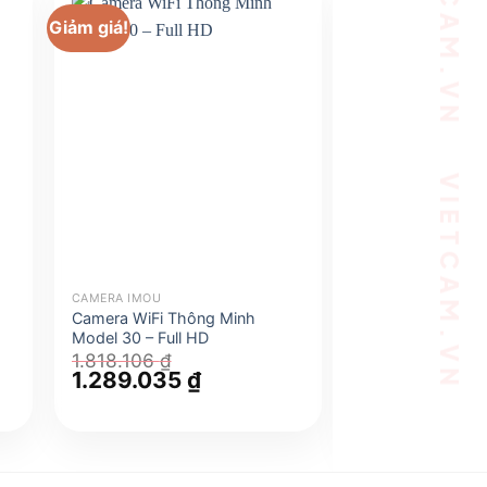
Giảm giá!
Giảm giá!
CAMERA IMOU
CAMERA IMOU
Camera WiFi Thông Minh
Camera WiFi Ngo
Model 30 – Full HD
Cruiser 3MP 2K 
còi báo động
1.818.106
₫
Giá
1.289.035
₫
Giá
1.284.825
₫
gốc
hiện
Giá
1.104.160
₫
là:
tại
gốc
1.818.106 ₫.
là:
là:
₫.
1.289.035 ₫.
1.284.825 ₫.