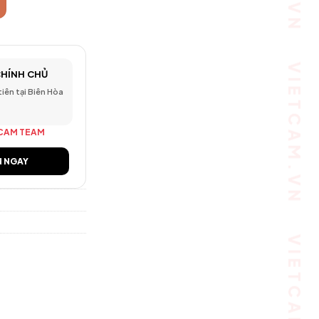
CHÍNH CHỦ
 tiên tại Biên Hòa
CAM TEAM
N NGAY