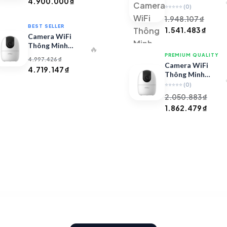
Giá
Giá
4.900.000
₫
Model 131 – Full
⭐⭐⭐⭐⭐
(0)
gốc
hiện
HD
1.948.107
₫
là:
tại
BEST SELLER
Giá
Giá
1.541.483
₫
7.000.000 ₫.
là:
Camera WiFi
gốc
hiện
4.900.000 ₫.
Thông Minh
🔥
là:
tại
Model 227 – Full
PREMIUM QUALITY
4.997.426
₫
1.948.107 ₫.
là:
HD
Camera WiFi
Giá
Giá
4.719.147
₫
1.541
Thông Minh
gốc
hiện
Model 163 – Full
⭐⭐⭐⭐⭐
(0)
là:
tại
HD
2.050.883
₫
4.997.426 ₫.
là:
Giá
Giá
1.862.479
₫
4.719.147 ₫.
gốc
hiện
là:
tại
2.050.883 ₫.
là:
1.862