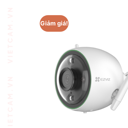
VIETCAM.VN VIETCAM.VN VIETCAM.VN VIETCAM.VN VIETCAM.VN VIETCAM.VN
Giảm giá!