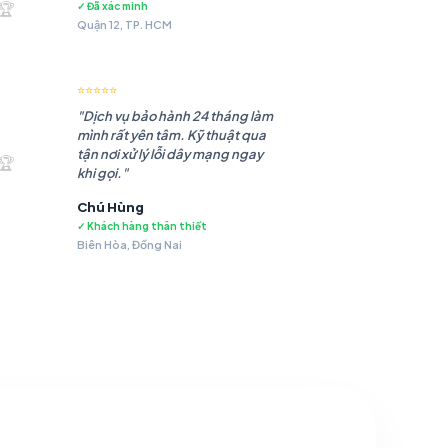
🏆
✓ Đã xác minh
Quận 12, TP. HCM
⭐⭐⭐⭐⭐
"Dịch vụ bảo hành 24 tháng làm
mình rất yên tâm. Kỹ thuật qua
.483 ₫.
tận nơi xử lý lỗi dây mạng ngay
🏆
khi gọi."
Chú Hùng
✓ Khách hàng thân thiết
Biên Hòa, Đồng Nai
.479 ₫.