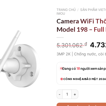
TRANG CHỦ
/
SẢN PHẨM VIE
IMOU
Camera WiFi Th
Model 198 – Full
Giá
4.7
₫
5.301.062
gốc
3MP 2K | Chống nước, còi
là:
5.301
Đang có
18
người xem sản 
CÔNG NGHỆ AI
BẢO MẬT 2026
Camera WiFi Thông Minh Model