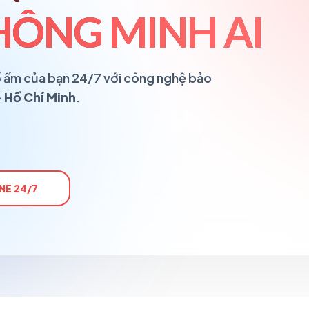
ÔNG MINH AI
 tổ ấm của bạn 24/7 với công nghệ bảo
 Hồ Chí Minh
.
NE 24/7