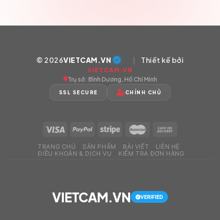
© 2026
VIETCAM.VN
|
Thiết kế bởi
VIETCAM.VN
Trụ sở: Bình Dương, Hồ Chí Minh
SSL SECURE
CHÍNH CHỦ
TRANG CHỦ
SẢN PHẨM
BÀI VIẾT
LIÊN HỆ
ĐIỀU KHOẢN & DỊCH VỤ
KIỂM TRA ĐƠN HÀNG
VIETCAM.VN
VERIFIED