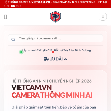
Skip
HỆ THỐNG CAMERA
VIETCAM.VN
- GIẢI PHÁP AN NINH CHUYÊN NGHIỆP TẠI
BÌNH DƯƠNG
to
content
Lắp nhanh 2H tại
HCM
Hỗ trợ 24/7 tại
Bình Dương
ƯU ĐÃI 🔥
HỆ THỐNG AN NINH CHUYÊN NGHIỆP 2026
VIETCAM.VN
CAMERA THÔNG MINH AI
Giải pháp giám sát tiên tiến, bảo vệ tổ ấm của bạn