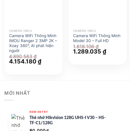
CAMERA IMOU
CAMERA IMOU
Camera WiFi Thông Minh
Camera WiFi Thông Minh
IMOU Ranger 2 3MP 2K –
Model 30 – Full HD
Xoay 360°, AI phát hiện
1.818.106
₫
Giá
1.289.035
₫
Giá
người
gốc
hiện
4.890.563
₫
là:
tại
Giá
4.154.180
₫
Giá
1.818.106 ₫.
là:
gốc
hiện
1.289.035 
là:
tại
4.890.563 ₫.
là:
4.154.180 ₫.
MỚI NHẤT
NEW ENTRY
Thẻ nhớ Hikvision 128G UHS-I V30 – HS-
TF-C1/128G
80.000
₫