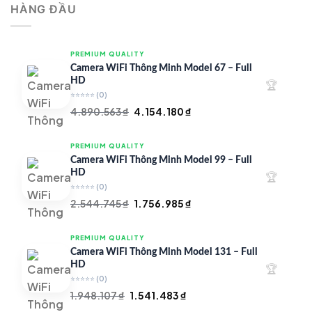
HÀNG ĐẦU
4.997.426 ₫.
là:
4.719.147 ₫.
PREMIUM QUALITY
Camera WiFi Thông Minh Model 67 – Full
HD
🏆
⭐⭐⭐⭐⭐
(0)
Giá
Giá
4.890.563
₫
4.154.180
₫
gốc
hiện
là:
tại
PREMIUM QUALITY
4.890.563 ₫.
là:
Camera WiFi Thông Minh Model 99 – Full
4.154.180 ₫.
HD
🏆
⭐⭐⭐⭐⭐
(0)
Giá
Giá
2.544.745
₫
1.756.985
₫
gốc
hiện
là:
tại
PREMIUM QUALITY
2.544.745 ₫.
là:
Camera WiFi Thông Minh Model 131 – Full
1.756.985 ₫.
HD
🏆
⭐⭐⭐⭐⭐
(0)
Giá
Giá
1.948.107
₫
1.541.483
₫
gốc
hiện