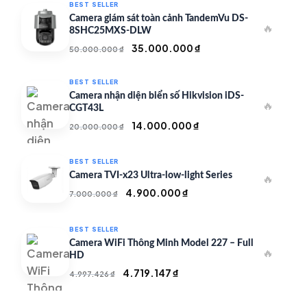
BEST SELLER
Camera giám sát toàn cảnh TandemVu DS-
🔥
8SHC25MXS-DLW
Giá
Giá
35.000.000
₫
50.000.000
₫
gốc
hiện
là:
tại
BEST SELLER
50.000.000 ₫.
là:
Camera nhận diện biển số Hikvision iDS-
🔥
35.000.000 ₫.
CGT43L
Giá
Giá
14.000.000
₫
20.000.000
₫
gốc
hiện
là:
tại
BEST SELLER
20.000.000 ₫.
là:
Camera TVI-x23 Ultra-low-light Series
🔥
14.000.000 ₫.
Giá
Giá
4.900.000
₫
7.000.000
₫
gốc
hiện
là:
tại
BEST SELLER
7.000.000 ₫.
là:
Camera WiFi Thông Minh Model 227 – Full
🔥
4.900.000 ₫.
HD
Giá
Giá
4.719.147
₫
4.997.426
₫
gốc
hiện
là:
tại