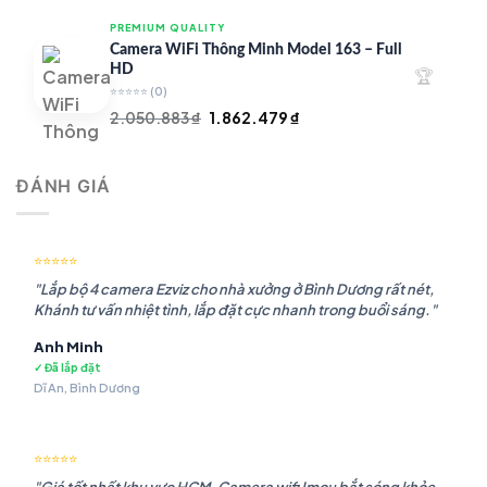
là:
tại
PREMIUM QUALITY
1.948.107 ₫.
là:
Camera WiFi Thông Minh Model 163 – Full
1.541.483 ₫.
HD
🏆
⭐⭐⭐⭐⭐
(0)
Giá
Giá
2.050.883
₫
1.862.479
₫
gốc
hiện
là:
tại
ĐÁNH GIÁ
2.050.883 ₫.
là:
1.862.479 ₫.
⭐⭐⭐⭐⭐
"Lắp bộ 4 camera Ezviz cho nhà xưởng ở Bình Dương rất nét,
Khánh tư vấn nhiệt tình, lắp đặt cực nhanh trong buổi sáng."
Anh Minh
✓ Đã lắp đặt
Dĩ An, Bình Dương
⭐⭐⭐⭐⭐