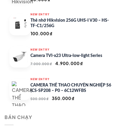
NEW ENTRY
Thẻ nhớ Hikvision 256G UHS-I V30 – HS-
TF-C1/256G
100.000
₫
NEW ENTRY
Camera TVI-x23 Ultra-low-light Series
Giá
Giá
4.900.000
₫
7.000.000
₫
gốc
hiện
là:
tại
NEW ENTRY
7.000.000 ₫.
là:
CAMERA THỂ THAO CHUYÊN NGHIỆP S6
4.900.000 ₫.
(CS-SP208 – P0 – 6C12WFBS
Giá
Giá
350.000
₫
500.000
₫
gốc
hiện
là:
tại
BÁN CHẠY
500.000 ₫.
là:
350.000 ₫.