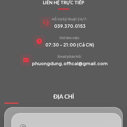
LIÊN HỆ TRỰC TIẾP
Hỗ trợ kỹ thuật 24/7:
039.370.0153
Giờ làm việc:
VIETCAM.VN
07:30 - 21:00 (Cả CN)
VC
Đang trực tuyến
Email phản hồi:
phuongdung.offical@gmail.com
Báo giá Camera
Tư vấn lắp đặt
ĐỊA CHỈ
Hỗ trợ kỹ thuật