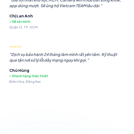
"Giá tốt nhất khu vực HCM. Camera wifi Imou bắt sóng khỏe,
app dùng mượt. Sẽ ủng hộ Vietcam TEAM lâu dài."
Chị Lan Anh
✓ Đã xác minh
Quận 12, TP. HCM
⭐⭐⭐⭐⭐
"Dịch vụ bảo hành 24 tháng làm mình rất yên tâm. Kỹ thuật
qua tận nơi xử lý lỗi dây mạng ngay khi gọi."
Chú Hùng
✓ Khách hàng thân thiết
Biên Hòa, Đồng Nai