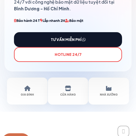
24/7 với công nghệ bảo mật dữ liệu tuyệt đối tại
Bình Dương - Hồ Chí Minh
.
Bảo hành 24T
Lắp nhanh 2H
Bảo mật
TƯ VẤN MIỄN PHÍ
HOTLINE 24/7
GIA ĐÌNH
CỬA HÀNG
NHÀ XƯỞNG