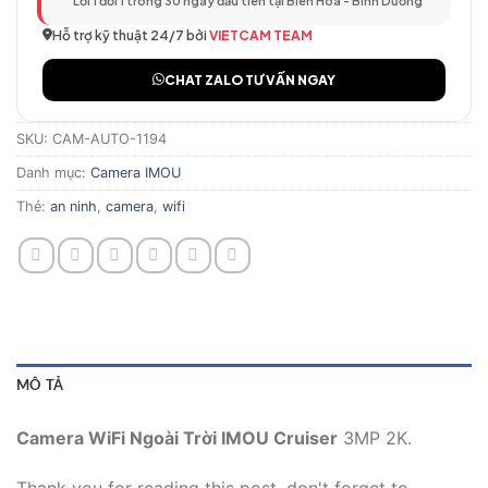
Lỗi 1 đổi 1 trong 30 ngày đầu tiên tại Biên Hòa - Bình Dương
Hỗ trợ kỹ thuật 24/7 bởi
VIETCAM TEAM
CHAT ZALO TƯ VẤN NGAY
SKU:
CAM-AUTO-1194
Danh mục:
Camera IMOU
Thẻ:
an ninh
,
camera
,
wifi
MÔ TẢ
Camera WiFi Ngoài Trời IMOU Cruiser
3MP 2K.
Thank you for reading this post, don't forget to