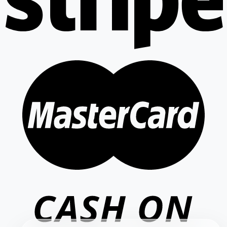
VIETCAM.VN
VC
Đang trực tuyến
Báo giá Camera
Tư vấn lắp đặt
Hỗ trợ kỹ thuật