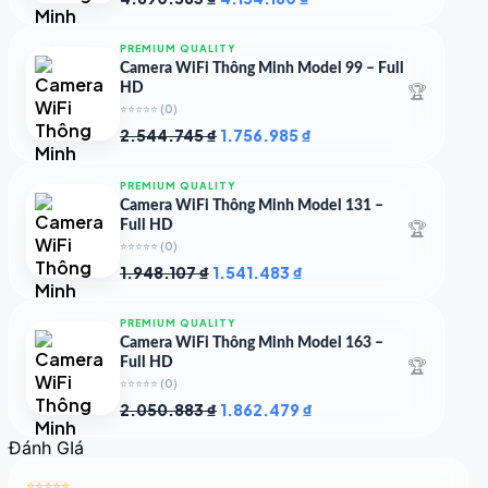
gốc
hiện
là:
tại
PREMIUM QUALITY
4.890.563 ₫.
là:
Camera WiFi Thông Minh Model 99 – Full
4.154.180 ₫.
🏆
HD
⭐⭐⭐⭐⭐
(0)
Giá
Giá
2.544.745
₫
1.756.985
₫
gốc
hiện
là:
tại
PREMIUM QUALITY
2.544.745 ₫.
là:
Camera WiFi Thông Minh Model 131 –
1.756.985 ₫.
🏆
Full HD
⭐⭐⭐⭐⭐
(0)
Giá
Giá
1.948.107
₫
1.541.483
₫
gốc
hiện
là:
tại
PREMIUM QUALITY
1.948.107 ₫.
là:
Camera WiFi Thông Minh Model 163 –
1.541.483 ₫.
🏆
Full HD
⭐⭐⭐⭐⭐
(0)
Giá
Giá
2.050.883
₫
1.862.479
₫
gốc
hiện
Đánh GIá
là:
tại
2.050.883 ₫.
là:
⭐⭐⭐⭐⭐
1.862.479 ₫.