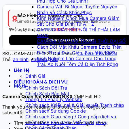
Phù Hợp Cho Gia Đình?
Thông
Camera Wifi Bị Ngoại Tuyến: Nguyên
Minh
Nhân Và Cách Khắc Phục
Model
BẢO HÀNH 24 THÁNG CHÍNH CHỦ
Kinh Nghiệm Chọn Mua Camera Giám
222
Lỗi 1 đổi 1 trong 30 ngày đầu tiên tại Biên Hòa - Bình Dương
Sát Cho Gia Đình Từ A – Z
–
CAMERA MẤT KẾT NỐI THÌ PHẢI LÀM
Full
Hỗ trợ kỹ thuật 24/7 bởi
VIETCAM TEAM
SAO?
HD
CHAT ZALO TƯ VẤN NGAY
CAMERA VIETCAM TRONG THỜI ĐẠI SỐ
số
Cách Đổi Mật Khẩu Camera Ezviz Trên
lượng
Điện Thoại Đơn Giản, Bảo Mật 100%
SKU:
CAM-AUTO-1221
Danh mục:
Camera KBVISION
Kinh Nghiệm Lắp Camera Cho Trang
Thẻ:
an ninh
,
camera
,
wifi
Trại, Ao Nuôi Tôm Cá Diện Tích Rộng
Liên Hệ
Đánh Giá
ĐIỀU KHOẢN & DỊCH VỤ
Mô tả
Chính Sách Đổi Trả
Chính Sách Bảo Mật
Camera Quan Sát KBVISION KX
2MP Full HD.
Thông tin Pháp lý Website
Chính sách Khiếu nại & Giải quyết Tranh chấp
Thank you for reading this post, don't forget to
Chính sách Sử dụng Cookie
subscribe!
Chính sách Giao hàng / Cung cấp dịch vụ
Chính sách Bảo hành / Hỗ trợ Dịch vụ
Tính năng: Hồng ngoại ban đêm, góc rộng
Chính Sách Thanh Toán
Xem từ xa qua điện thoại