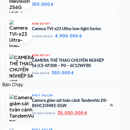
100.000
₫
NEW ENTRY
Camera TVI-x23 Ultra-low-light Series
Giá
Giá
4.900.000
₫
7.000.000
₫
gốc
hiện
là:
tại
7.000.000 ₫.
là:
NEW ENTRY
4.900.000 ₫.
CAMERA THỂ THAO CHUYÊN NGHIỆP
S6 (CS-SP208 – P0 – 6C12WFBS
Giá
Giá
350.000
₫
500.000
₫
gốc
hiện
là:
tại
Bán Chạy
500.000 ₫.
là:
350.000 ₫.
BEST SELLER
Camera giám sát toàn cảnh TandemVu DS-
🔥
8SHC25MXS-DLW
Giá
Giá
35.000.000
₫
50.000.000
₫
gốc
hiện
là:
tại
50.000.000 ₫.
là:
BEST SELLER