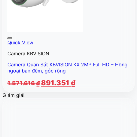
Quick View
Camera KBVISION
Camera Quan Sát KBVISION KX 2MP Full HD – Hồng
ngoại ban đêm, góc rộng
Giá
Giá
891.351
₫
1.571.616
₫
gốc
hiện
Giảm giá!
là:
tại
1.571.616 ₫.
là:
891.351 ₫.