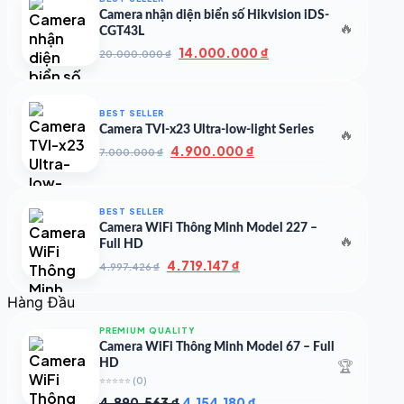
35.000.000 ₫.
Camera nhận diện biển số Hikvision iDS-
🔥
CGT43L
Giá
Giá
14.000.000
₫
20.000.000
₫
gốc
hiện
là:
tại
20.000.000 ₫.
là:
BEST SELLER
14.000.000 ₫.
Camera TVI-x23 Ultra-low-light Series
🔥
Giá
Giá
4.900.000
₫
7.000.000
₫
gốc
hiện
là:
tại
7.000.000 ₫.
là:
BEST SELLER
4.900.000 ₫.
Camera WiFi Thông Minh Model 227 –
🔥
Full HD
Giá
Giá
4.719.147
₫
4.997.426
₫
gốc
hiện
là:
tại
Hàng Đầu
4.997.426 ₫.
là:
4.719.147 ₫.
PREMIUM QUALITY
Camera WiFi Thông Minh Model 67 – Full
🏆
HD
⭐⭐⭐⭐⭐
(0)
Giá
Giá
4.890.563
₫
4.154.180
₫