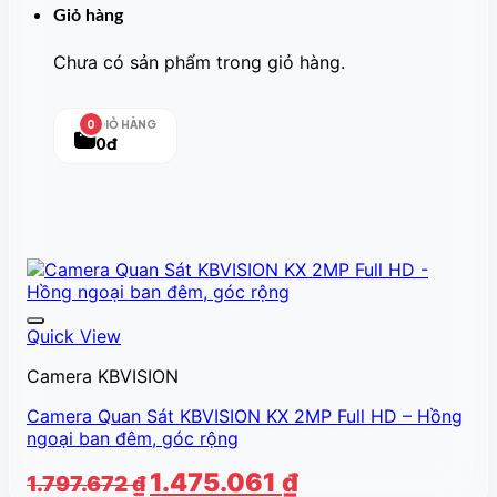
Giỏ hàng
Chưa có sản phẩm trong giỏ hàng.
GIỎ HÀNG
0
0đ
Quick View
Camera KBVISION
Camera Quan Sát KBVISION KX 2MP Full HD – Hồng
ngoại ban đêm, góc rộng
Giá
Giá
1.475.061
₫
1.797.672
₫