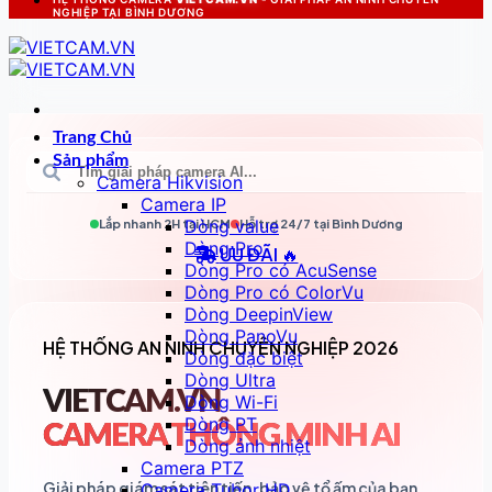
NGHIỆP TẠI BÌNH DƯƠNG
Trang Chủ
Sản phẩm
Camera Hikvision
Camera IP
Dòng value
Lắp nhanh 2H tại
HCM
Hỗ trợ 24/7 tại
Bình Dương
Dòng Pro
ƯU ĐÃI 🔥
Dòng Pro có AcuSense
Dòng Pro có ColorVu
Dòng DeepinView
Dòng PanoVu
HỆ THỐNG AN NINH CHUYÊN NGHIỆP 2026
Dòng đặc biệt
Dòng Ultra
VIETCAM.VN
Dòng Wi-Fi
Dòng PT
CAMERA THÔNG MINH AI
Dòng ảnh nhiệt
Camera PTZ
Giải pháp giám sát tiên tiến, bảo vệ tổ ấm của bạn
Camera Tubor HD