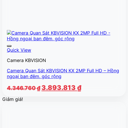
Quick View
Camera KBVISION
Camera Quan Sát KBVISION KX 2MP Full HD – Hồng
ngoại ban đêm, góc rộng
Giá
Giá
3.893.813
₫
4.346.760
₫
gốc
hiện
Giảm giá!
là:
tại
4.346.760 ₫.
là:
3.893.813 ₫.