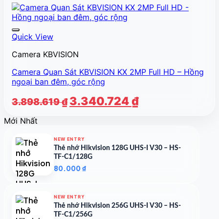
Quick View
Camera KBVISION
Camera Quan Sát KBVISION KX 2MP Full HD – Hồng
ngoại ban đêm, góc rộng
Giá
Giá
3.340.724
₫
3.898.619
₫
gốc
hiện
Mới Nhất
là:
tại
3.898.619 ₫.
là:
NEW ENTRY
3.340.724 ₫.
Thẻ nhớ Hikvision 128G UHS-I V30 – HS-
TF-C1/128G
80.000
₫
NEW ENTRY
Thẻ nhớ Hikvision 256G UHS-I V30 – HS-
TF-C1/256G