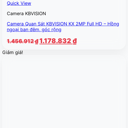
Quick View
Camera KBVISION
Camera Quan Sát KBVISION KX 2MP Full HD – Hồng
ngoại ban đêm, góc rộng
Giá
Giá
1.178.832
₫
1.456.912
₫
gốc
hiện
Giảm giá!
là:
tại
1.456.912 ₫.
là:
1.178.832 ₫.