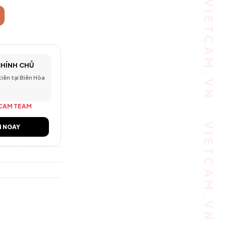
CHÍNH CHỦ
 tiên tại Biên Hòa
CAM TEAM
N NGAY