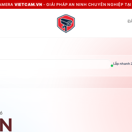
CAMERA
VIETCAM.VN
- GIẢI PHÁP AN NINH CHUYÊN NGHIỆP TẠ
Đ
Lắp nhanh 2
6
VN