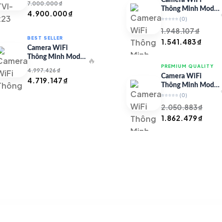
7.000.000
₫
1.756
Thông Minh Model
Giá
Giá
4.900.000
₫
131 – Full HD
⭐⭐⭐⭐⭐
(0)
gốc
hiện
1.948.107
₫
là:
tại
BEST SELLER
Giá
Giá
1.541.483
₫
7.000.000 ₫.
là:
Camera WiFi
gốc
hiện
4.900.000 ₫.
Thông Minh Model
🔥
là:
tại
227 – Full HD
PREMIUM QUALITY
4.997.426
₫
1.948.107 ₫.
là:
Camera WiFi
Giá
Giá
4.719.147
₫
1.541
Thông Minh Model
gốc
hiện
163 – Full HD
⭐⭐⭐⭐⭐
(0)
là:
tại
2.050.883
₫
4.997.426 ₫.
là:
Giá
Giá
1.862.479
₫
4.719.147 ₫.
gốc
hiện
là:
tại
2.050.883 ₫.
là:
1.862