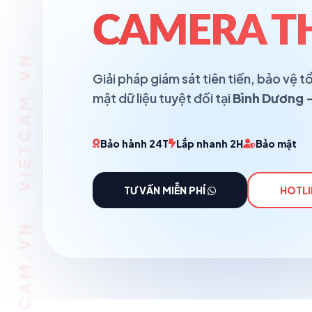
CAMERA T
Giải pháp giám sát tiên tiến, bảo vệ
mật dữ liệu tuyệt đối tại
Bình Dương -
Bảo hành 24T
Lắp nhanh 2H
Bảo mật
TƯ VẤN MIỄN PHÍ
HOTLI