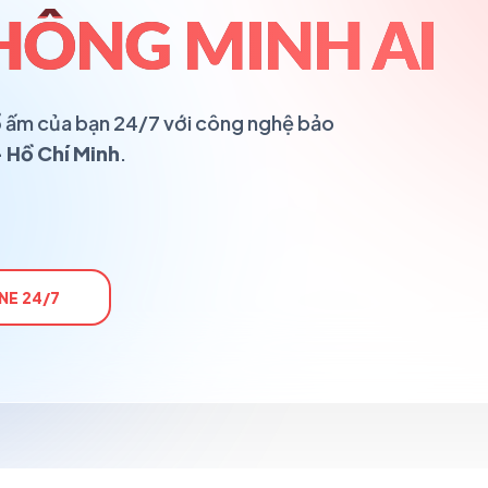
HÔNG MINH AI
 tổ ấm của bạn 24/7 với công nghệ bảo
 Hồ Chí Minh
.
NE 24/7