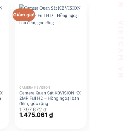
Giảm giá!
Giảm giá!
CAMERA KBVISION
CAMERA KBVISION
KX
Camera Quan Sát KBVISION KX
Camera Quan Sá
n
2MP Full HD – Hồng ngoại ban
2MP Full HD – H
đêm, góc rộng
đêm, góc rộng
1.797.672
₫
5.379.693
₫
Giá
1.475.061
₫
Giá
Giá
5.200.456
gốc
hiện
gốc
là:
tại
là:
1.797.672 ₫.
là:
5.379.693 ₫.