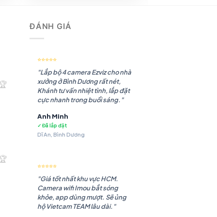
4 ₫.
1.475.061 ₫.
ĐÁNH GIÁ
⭐⭐⭐⭐⭐
"Lắp bộ 4 camera Ezviz cho nhà
xưởng ở Bình Dương rất nét,
🏆
Khánh tư vấn nhiệt tình, lắp đặt
cực nhanh trong buổi sáng."
Anh Minh
✓ Đã lắp đặt
Dĩ An, Bình Dương
.180 ₫.
🏆
⭐⭐⭐⭐⭐
"Giá tốt nhất khu vực HCM.
Camera wifi Imou bắt sóng
khỏe, app dùng mượt. Sẽ ủng
hộ Vietcam TEAM lâu dài."