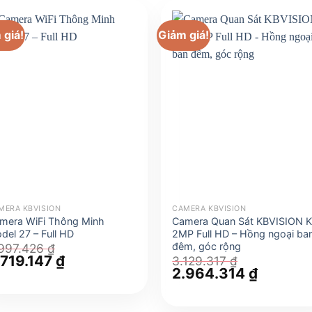
 giá!
Giảm giá!
MERA KBVISION
CAMERA KBVISION
mera WiFi Thông Minh
Camera Quan Sát KBVISION 
del 27 – Full HD
2MP Full HD – Hồng ngoại ba
đêm, góc rộng
.997.426
₫
á
.719.147
₫
Giá
3.129.317
₫
ốc
hiện
Giá
2.964.314
₫
Giá
:
tại
gốc
hiện
997.426 ₫.
là:
là:
tại
4.719.147 ₫.
3.129.317 ₫.
là: