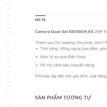
MÔ TẢ
Camera Quan Sát KBVISION KX
2MP Fu
Thank you for reading this post, don't f
Tính năng: Hồng ngoại ban đêm, góc
Xem từ xa qua điện thoại
Hỗ trợ cảnh báo chuyển động
Phù hợp lắp đặt cho gia đình, cửa hàng
SẢN PHẨM TƯƠNG TỰ