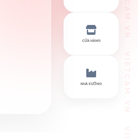
VIETCAM.VN VIETCAM.VN VIETCAM.VN VIETCAM.VN VIETCAM.VN VIETCAM.VN
CỬA HÀNG
NHÀ XƯỞNG