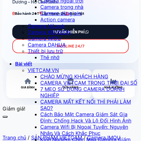
Camera ngoài trời
Dương - Hồ Chí Minh
.
Camera trong nhà
Camera dùng pin
Bảo hành 24T
Lắp nhanh 2H
Bảo mật
Action camera
Camera HiLook
Camera KBVISION
TƯ VẤN MIỄN PHÍ
Camera IMOU
Camera DAHUA
HOTLINE 24/7
Thiết bị lưu trữ
Thẻ nhớ
Bài viết
VIETCAM.VN
CHÀO MỪNG KHÁCH HÀNG
CAMERA VIETCAM TRONG THỜI ĐẠI SỐ
GIA ĐÌNH
CỬA HÀNG
NHÀ XƯỞNG
7 MẸO SỬ DỤNG CAMERA DOANH
NGHIỆP
CAMERA MẤT KẾT NỐI THÌ PHẢI LÀM
SAO?
Giảm giá!
Cách Bảo Mật Camera Giám Sát Gia
Đình: Chống Hack Và Lộ Đổi Hình Ảnh
Camera Wifi Bị Ngoại Tuyến: Nguyên
Nhân Và Cách Khắc Phục
Trang chủ
/
SẢN PHẨM VIETCAM
/
Camera IMOU
Kinh Nghiệm Chọn Mua Camera Giám