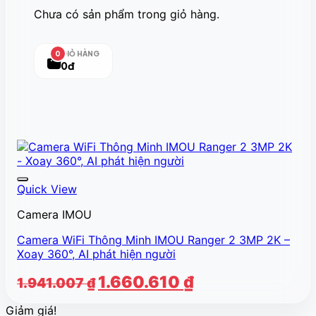
Chưa có sản phẩm trong giỏ hàng.
GIỎ HÀNG
0
0đ
Quick View
Camera IMOU
Camera WiFi Thông Minh IMOU Ranger 2 3MP 2K –
Xoay 360°, AI phát hiện người
Giá
Giá
1.660.610
₫
1.941.007
₫
gốc
hiện
Giảm giá!
là:
tại