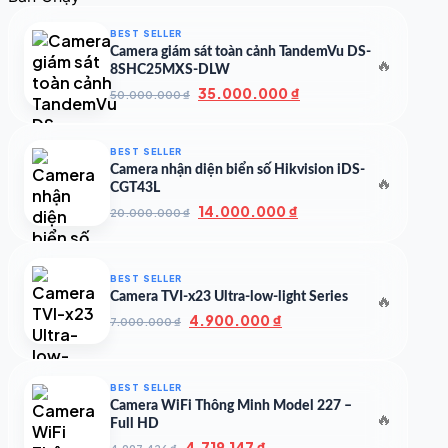
500.000 ₫.
là:
350.000 ₫.
BEST SELLER
Camera giám sát toàn cảnh TandemVu DS-
🔥
8SHC25MXS-DLW
Giá
Giá
35.000.000
₫
50.000.000
₫
gốc
hiện
là:
tại
50.000.000 ₫.
là:
BEST SELLER
35.000.000 ₫.
Camera nhận diện biển số Hikvision iDS-
🔥
CGT43L
Giá
Giá
14.000.000
₫
20.000.000
₫
gốc
hiện
là:
tại
20.000.000 ₫.
là:
BEST SELLER
14.000.000 ₫.
Camera TVI-x23 Ultra-low-light Series
🔥
Giá
Giá
4.900.000
₫
7.000.000
₫
gốc
hiện
là:
tại
7.000.000 ₫.
là:
BEST SELLER
4.900.000 ₫.
Camera WiFi Thông Minh Model 227 –
🔥
Full HD
Giá
Giá
4.719.147
₫