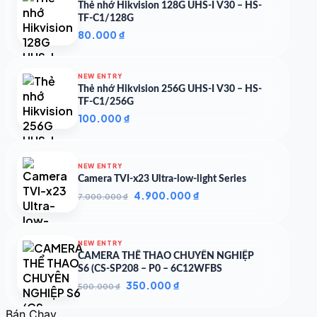
2.449.642 ₫.
Thẻ nhớ Hikvision 128G UHS-I V30 – HS-
TF-C1/128G
80.000
₫
NEW ENTRY
Thẻ nhớ Hikvision 256G UHS-I V30 – HS-
TF-C1/256G
100.000
₫
NEW ENTRY
Camera TVI-x23 Ultra-low-light Series
Giá
Giá
4.900.000
₫
7.000.000
₫
gốc
hiện
là:
tại
7.000.000 ₫.
là:
NEW ENTRY
4.900.000 ₫.
CAMERA THỂ THAO CHUYÊN NGHIỆP
S6 (CS-SP208 – P0 – 6C12WFBS
Giá
Giá
350.000
₫
500.000
₫
gốc
hiện
là:
tại
Bán Chạy