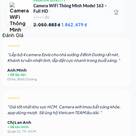
PREMIUM QUALITY
1.948.107 ₫.
là:
Camera WiFi Thông Minh Model 163 –
1.541.483 ₫.
🏆
Full HD
⭐⭐⭐⭐⭐
(0)
Giá
Giá
2.050.883
₫
1.862.479
₫
gốc
hiện
Đánh GIá
là:
tại
2.050.883 ₫.
là:
⭐⭐⭐⭐⭐
1.862.479 ₫.
"Lắp bộ 4 camera Ezviz cho nhà xưởng ở Bình Dương rất nét,
Khánh tư vấn nhiệt tình, lắp đặt cực nhanh trong buổi sáng."
Anh Minh
✓ Đã lắp đặt
Dĩ An, Bình Dương
⭐⭐⭐⭐⭐
"Giá tốt nhất khu vực HCM. Camera wifi Imou bắt sóng khỏe,
app dùng mượt. Sẽ ủng hộ Vietcam TEAM lâu dài."
Chị Lan Anh
✓ Đã xác minh
Quận 12, TP. HCM