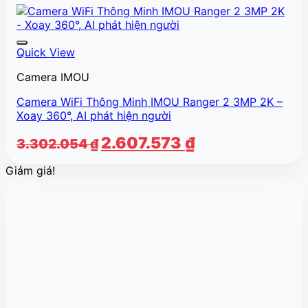
Quick View
Camera IMOU
Camera WiFi Thông Minh IMOU Ranger 2 3MP 2K –
Xoay 360°, AI phát hiện người
Giá
Giá
2.607.573
₫
3.302.054
₫
gốc
hiện
Giảm giá!
là:
tại
3.302.054 ₫.
là:
2.607.573 ₫.