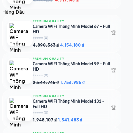
4.997.426
₫
gốc
hiện
là:
tại
Hàng Đầu
4.997.426 ₫.
là:
4.719.147 ₫.
PREMIUM QUALITY
Camera WiFi Thông Minh Model 67 – Full
🏆
HD
⭐⭐⭐⭐⭐
(0)
Giá
Giá
4.890.563
₫
4.154.180
₫
gốc
hiện
là:
tại
PREMIUM QUALITY
4.890.563 ₫.
là:
Camera WiFi Thông Minh Model 99 – Full
4.154.180 ₫.
🏆
HD
⭐⭐⭐⭐⭐
(0)
Giá
Giá
2.544.745
₫
1.756.985
₫
gốc
hiện
là:
tại
PREMIUM QUALITY
2.544.745 ₫.
là:
Camera WiFi Thông Minh Model 131 –
1.756.985 ₫.
🏆
Full HD
⭐⭐⭐⭐⭐
(0)
Giá
Giá
1.948.107
₫
1.541.483
₫
gốc
hiện
là:
tại