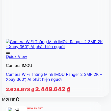
Quick View
Camera IMOU
Camera WiFi Thông Minh IMOU Ranger 2 3MP 2K –
Xoay 360°, AI phát hiện người
Giá
Giá
2.449.642
₫
2.624.678
₫
gốc
hiện
Mới Nhất
là:
tại
2.624.678 ₫.
là:
NEW ENTRY