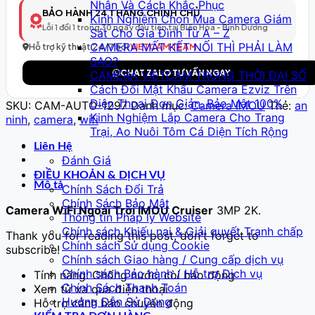
Nhân Và Cách Khắc Phục
Model
BẢO HÀNH 24 THÁNG CHÍNH CHỦ
Kinh Nghiệm Chọn Mua Camera Giám
298
Lỗi 1 đổi 1 trong 30 ngày đầu tiên tại Biên Hòa - Bình Dương
Sát Cho Gia Đình Từ A – Z
–
CAMERA MẤT KẾT NỐI THÌ PHẢI LÀM
Full
Hỗ trợ kỹ thuật 24/7 bởi
VIETCAM TEAM
SAO?
HD
CHAT ZALO TƯ VẤN NGAY
CAMERA VIETCAM TRONG THỜI ĐẠI SỐ
số
Cách Đổi Mật Khẩu Camera Ezviz Trên
lượng
Điện Thoại Đơn Giản, Bảo Mật 100%
SKU:
CAM-AUTO-1297
Danh mục:
Camera IMOU
Thẻ:
an
Kinh Nghiệm Lắp Camera Cho Trang
ninh
,
camera
,
wifi
Trại, Ao Nuôi Tôm Cá Diện Tích Rộng
Liên Hệ
Đánh Giá
ĐIỀU KHOẢN & DỊCH VỤ
Mô tả
Chính Sách Đổi Trả
Chính Sách Bảo Mật
Camera WiFi Ngoài Trời IMOU Cruiser
3MP 2K.
Thông tin Pháp lý Website
Chính sách Khiếu nại & Giải quyết Tranh chấp
Thank you for reading this post, don't forget to
Chính sách Sử dụng Cookie
subscribe!
Chính sách Giao hàng / Cung cấp dịch vụ
Chính sách Bảo hành / Hỗ trợ Dịch vụ
Tính năng: Chống nước, còi báo động
Chính Sách Thanh Toán
Xem từ xa qua điện thoại
Hướng Dẫn Sử Dụng
Hỗ trợ cảnh báo chuyển động