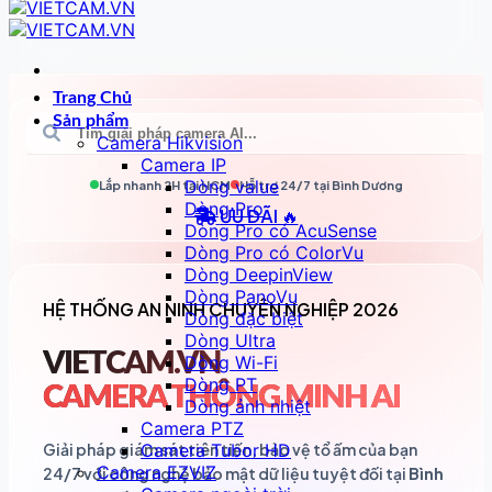
Trang Chủ
Sản phẩm
Camera Hikvision
Camera IP
Dòng value
Lắp nhanh 2H tại
HCM
Hỗ trợ 24/7 tại
Bình Dương
Dòng Pro
ƯU ĐÃI 🔥
Dòng Pro có AcuSense
Dòng Pro có ColorVu
Dòng DeepinView
Dòng PanoVu
HỆ THỐNG AN NINH CHUYÊN NGHIỆP 2026
Dòng đặc biệt
Dòng Ultra
VIETCAM.VN
Dòng Wi-Fi
Dòng PT
CAMERA THÔNG MINH AI
Dòng ảnh nhiệt
Camera PTZ
Giải pháp giám sát tiên tiến, bảo vệ tổ ấm của bạn
Camera Tubor HD
Camera EZVIZ
24/7 với công nghệ bảo mật dữ liệu tuyệt đối tại
Bình