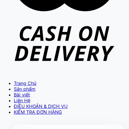
VIETCAM.VN
VC
Đang trực tuyến
Trang Chủ
Sản phẩm
Báo giá Camera
Tư vấn lắp đặt
Bài viết
Liên Hệ
Hỗ trợ kỹ thuật
ĐIỀU KHOẢN & DỊCH VỤ
KIỂM TRA ĐƠN HÀNG