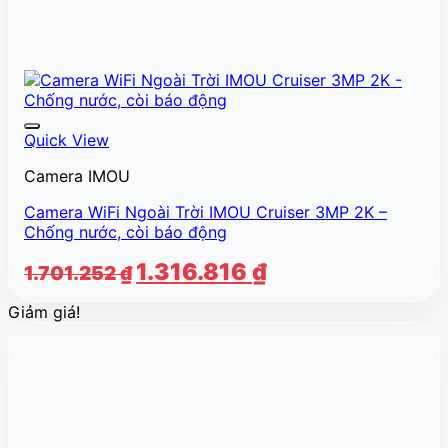
Quick View
Camera IMOU
Camera WiFi Ngoài Trời IMOU Cruiser 3MP 2K –
Chống nước, còi báo động
Giá
Giá
1.316.816
₫
1.701.252
₫
gốc
hiện
Giảm giá!
là:
tại
1.701.252 ₫.
là:
1.316.816 ₫.