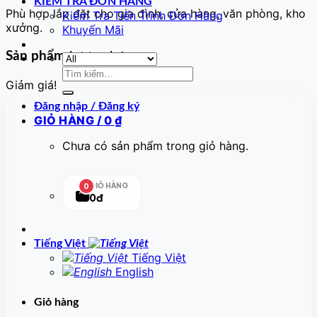
KIỂM TRA ĐƠN HÀNG
Phù hợp lắp đặt cho gia đình, cửa hàng, văn phòng, kho
Kiểm Tra Tiến Trình Đơn Hàng
xưởng.
Khuyến Mãi
Sản phẩm tương tự
Tìm
Giảm giá!
kiếm:
Đăng nhập / Đăng ký
GIỎ HÀNG /
0
₫
Chưa có sản phẩm trong giỏ hàng.
GIỎ HÀNG
0
0đ
Tiếng Việt
Tiếng Việt
English
Giỏ hàng