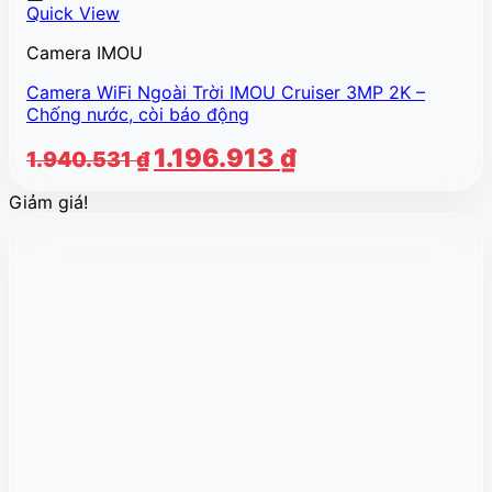
Quick View
Camera IMOU
Camera WiFi Ngoài Trời IMOU Cruiser 3MP 2K –
Chống nước, còi báo động
Giá
Giá
1.196.913
₫
1.940.531
₫
gốc
hiện
Giảm giá!
là:
tại
1.940.531 ₫.
là:
1.196.913 ₫.