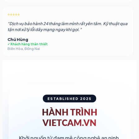
⭐⭐⭐⭐⭐
"Dịch vụ bảo hành 24 tháng làm mình rất yên tâm. Kỹ thuật qua
tận nơi xử lý lỗi dây mạng ngay khi gọi."
Chú Hùng
✓ Khách hàng thân thiết
Biên Hòa, Đồng Nai
ESTABLISHED 2025
HÀNH TRÌNH
VIETCAM.VN
Khởi nguồn từ đam mê công nghệ an ninh,