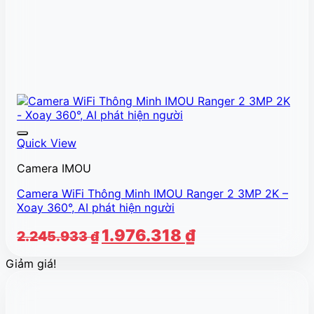
Quick View
Camera IMOU
Camera WiFi Thông Minh IMOU Ranger 2 3MP 2K –
Xoay 360°, AI phát hiện người
Giá
Giá
1.976.318
₫
2.245.933
₫
gốc
hiện
Giảm giá!
là:
tại
2.245.933 ₫.
là:
1.976.318 ₫.