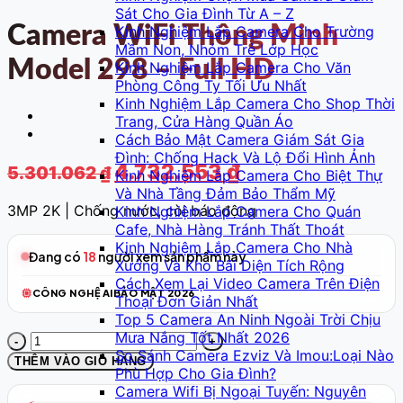
Sát Cho Gia Đình Từ A – Z
Camera WiFi Thông Minh
Kinh Nghiệm Lắp Camera Cho Trường
Mầm Non, Nhóm Trẻ Lớp Học
Model 298 – Full HD
Kinh Nghiệm Lắp Camera Cho Văn
Phòng Công Ty Tối Ưu Nhất
Kinh Nghiệm Lắp Camera Cho Shop Thời
Trang, Cửa Hàng Quần Áo
Cách Bảo Mật Camera Giám Sát Gia
Đình: Chống Hack Và Lộ Đổi Hình Ảnh
Giá
Giá
4.732.553
₫
5.301.062
₫
Kinh Nghiệm Lắp Camera Cho Biệt Thự
gốc
hiện
Và Nhà Tầng Đảm Bảo Thẩm Mỹ
là:
tại
3MP 2K | Chống nước, còi báo động
Kinh Nghiệm Lắp Camera Cho Quán
Cafe, Nhà Hàng Tránh Thất Thoát
5.301.062 ₫.
là:
Kinh Nghiệm Lắp Camera Cho Nhà
4.732.553 ₫.
Đang có
18
người xem sản phẩm này
Xưởng Và Kho Bãi Diện Tích Rộng
Cách Xem Lại Video Camera Trên Điện
CÔNG NGHỆ AI
BẢO MẬT 2026
Thoại Đơn Giản Nhất
Top 5 Camera An Ninh Ngoài Trời Chịu
Mưa Nắng Tốt Nhất 2026
Camera
So Sánh Camera Ezviz Và Imou:Loại Nào
WiFi
THÊM VÀO GIỎ HÀNG
Phù Hợp Cho Gia Đình?
Thông
Camera Wifi Bị Ngoại Tuyến: Nguyên
Minh