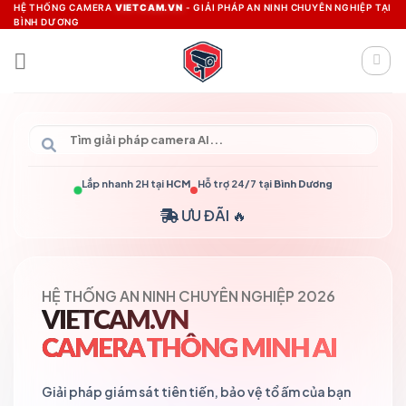
Skip
HỆ THỐNG CAMERA
VIETCAM.VN
- GIẢI PHÁP AN NINH CHUYÊN NGHIỆP TẠI
BÌNH DƯƠNG
to
content
Lắp nhanh 2H tại
HCM
Hỗ trợ 24/7 tại
Bình Dương
ƯU ĐÃI 🔥
HỆ THỐNG AN NINH CHUYÊN NGHIỆP 2026
VIETCAM.VN
CAMERA THÔNG MINH AI
Giải pháp giám sát tiên tiến, bảo vệ tổ ấm của bạn