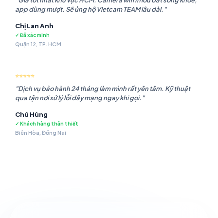
"Giá tốt nhất khu vực HCM. Camera wifi Imou bắt sóng khỏe,
app dùng mượt. Sẽ ủng hộ Vietcam TEAM lâu dài."
Chị Lan Anh
✓ Đã xác minh
Quận 12, TP. HCM
⭐⭐⭐⭐⭐
"Dịch vụ bảo hành 24 tháng làm mình rất yên tâm. Kỹ thuật
qua tận nơi xử lý lỗi dây mạng ngay khi gọi."
Chú Hùng
✓ Khách hàng thân thiết
Biên Hòa, Đồng Nai