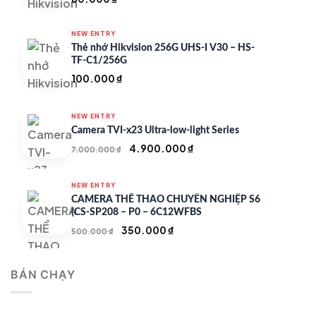
NEW ENTRY
Thẻ nhớ Hikvision 256G UHS-I V30 – HS-
TF-C1/256G
100.000
₫
NEW ENTRY
Camera TVI-x23 Ultra-low-light Series
Giá
Giá
4.900.000
₫
7.000.000
₫
gốc
hiện
là:
tại
NEW ENTRY
7.000.000 ₫.
là:
CAMERA THỂ THAO CHUYÊN NGHIỆP S6
4.900.000 ₫.
(CS-SP208 – P0 – 6C12WFBS
Giá
Giá
350.000
₫
500.000
₫
gốc
hiện
là:
tại
BÁN CHẠY
500.000 ₫.
là:
350.000 ₫.