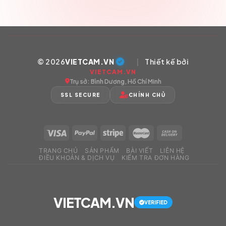
© 2026
VIETCAM.VN
|
Thiết kế bởi
VIETCAM.VN
Trụ sở: Bình Dương, Hồ Chí Minh
SSL SECURE
CHÍNH CHỦ
TRANG CHỦ
SẢN PHẨM
BÀI VIẾT
LIÊN HỆ
ĐIỀU KHOẢN & DỊCH VỤ
KIỂM TRA ĐƠN HÀNG
VIETCAM.VN
VERIFIED