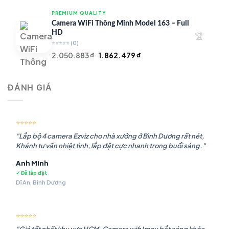
là:
tại
PREMIUM QUALITY
1.948.107 ₫.
là:
Camera WiFi Thông Minh Model 163 – Full
1.541.483 ₫.
HD
🏆
⭐⭐⭐⭐⭐
(0)
Giá
Giá
2.050.883
₫
1.862.479
₫
gốc
hiện
là:
tại
ĐÁNH GIÁ
2.050.883 ₫.
là:
1.862.479 ₫.
⭐⭐⭐⭐⭐
"Lắp bộ 4 camera Ezviz cho nhà xưởng ở Bình Dương rất nét,
Khánh tư vấn nhiệt tình, lắp đặt cực nhanh trong buổi sáng."
Anh Minh
✓ Đã lắp đặt
Dĩ An, Bình Dương
⭐⭐⭐⭐⭐