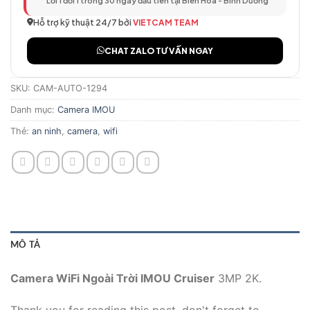
Lỗi 1 đổi 1 trong 30 ngày đầu tiên tại Biên Hòa - Bình Dương
Hỗ trợ kỹ thuật 24/7 bởi
VIETCAM TEAM
CHAT ZALO TƯ VẤN NGAY
SKU:
CAM-AUTO-1294
Danh mục:
Camera IMOU
Thẻ:
an ninh
,
camera
,
wifi
MÔ TẢ
Camera WiFi Ngoài Trời IMOU Cruiser
3MP 2K.
Thank you for reading this post, don't forget to