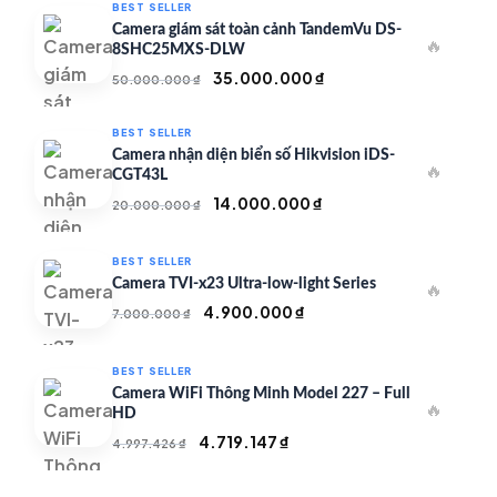
BEST SELLER
Camera giám sát toàn cảnh TandemVu DS-
🔥
8SHC25MXS-DLW
Giá
Giá
35.000.000
₫
50.000.000
₫
gốc
hiện
là:
tại
BEST SELLER
50.000.000 ₫.
là:
Camera nhận diện biển số Hikvision iDS-
🔥
35.000.000 ₫.
CGT43L
Giá
Giá
14.000.000
₫
20.000.000
₫
gốc
hiện
là:
tại
BEST SELLER
20.000.000 ₫.
là:
Camera TVI-x23 Ultra-low-light Series
🔥
14.000.000 ₫.
Giá
Giá
4.900.000
₫
7.000.000
₫
gốc
hiện
là:
tại
BEST SELLER
7.000.000 ₫.
là:
Camera WiFi Thông Minh Model 227 – Full
🔥
4.900.000 ₫.
HD
Giá
Giá
4.719.147
₫
4.997.426
₫
gốc
hiện
là:
tại