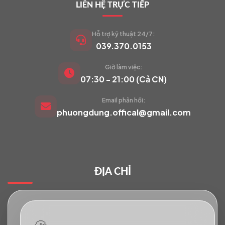
LIÊN HỆ TRỰC TIẾP
Hỗ trợ kỹ thuật 24/7:
039.370.0153
Giờ làm việc:
VIETCAM.VN
07:30 - 21:00 (Cả CN)
VC
Đang trực tuyến
Email phản hồi:
phuongdung.offical@gmail.com
Báo giá Camera
Tư vấn lắp đặt
ĐỊA CHỈ
Hỗ trợ kỹ thuật