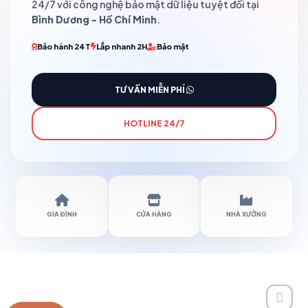
24/7 với công nghệ bảo mật dữ liệu tuyệt đối tại
Bình Dương - Hồ Chí Minh
.
Bảo hành 24T
Lắp nhanh 2H
Bảo mật
TƯ VẤN MIỄN PHÍ
HOTLINE 24/7
GIA ĐÌNH
CỬA HÀNG
NHÀ XƯỞNG