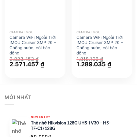
CAMERA IMOU
CAMERA IMOU
Camera WiFi Ngoài Trời
Camera WiFi Ngoài Trời
IMOU Cruiser 3MP 2K –
IMOU Cruiser 3MP 2K –
Chống nước, còi báo
Chống nước, còi báo
động
động
2.823.453
₫
1.818.106
₫
Giá
2.571.457
₫
Giá
Giá
1.289.035
₫
Giá
gốc
hiện
gốc
hiện
là:
tại
là:
tại
2.823.453 ₫.
là:
1.818.106 ₫.
là:
2.571.457 ₫.
1.289.035 
MỚI NHẤT
NEW ENTRY
Thẻ nhớ Hikvision 128G UHS-I V30 – HS-
TF-C1/128G
80.000
₫