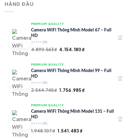
HÀNG ĐẦU
4.997.426 ₫.
là:
4.719.147 ₫.
PREMIUM QUALITY
Camera WiFi Thông Minh Model 67 – Full
HD
🏆
⭐⭐⭐⭐⭐
(0)
Giá
Giá
4.890.563
₫
4.154.180
₫
gốc
hiện
là:
tại
PREMIUM QUALITY
4.890.563 ₫.
là:
Camera WiFi Thông Minh Model 99 – Full
4.154.180 ₫.
HD
🏆
⭐⭐⭐⭐⭐
(0)
Giá
Giá
2.544.745
₫
1.756.985
₫
gốc
hiện
là:
tại
PREMIUM QUALITY
2.544.745 ₫.
là:
Camera WiFi Thông Minh Model 131 – Full
1.756.985 ₫.
HD
🏆
⭐⭐⭐⭐⭐
(0)
Giá
Giá
1.948.107
₫
1.541.483
₫
gốc
hiện